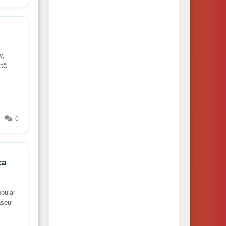
v,
ctă
0
ca
opular
aseul