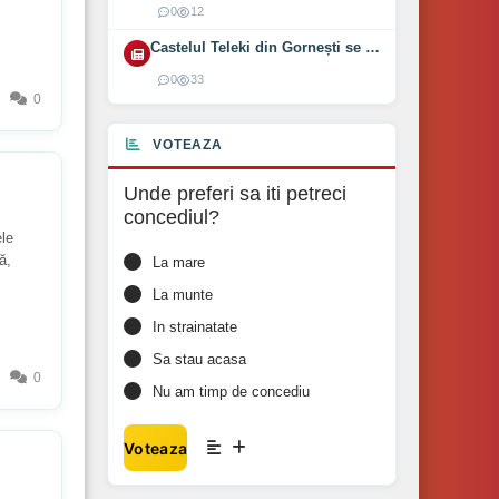
0
12
Castelul Teleki din Gornești se redeschide pe 1 august 2026
0
33
0
VOTEAZA
Unde preferi sa iti petreci
concediul?
ele
ă,
La mare
La munte
In strainatate
Sa stau acasa
0
Nu am timp de concediu
Voteaza