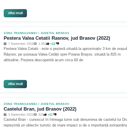
Mai mult
ZONA TRANSILVANIEI
/
JUDETUL BRASOV
Pestera Valea Cetatii Rasnov, jud Brasov (2022)
7 September 2022
1 052
+12
Pestera Valea Cetatii - este o peșteră situată la aproximativ 3 km de orașul
Râșnov, pe șoseaua Valea Cetății spre Poiana Brașov, situată la 825 m
altitudine. Peștera descoperită acum circa 60 de
Mai mult
ZONA TRANSILVANIEI
/
JUDETUL BRASOV
Castelul Bran, jud Brasov (2022)
3 September 2022
615
+11
Castelul Bran - cunoscut în întreaga lume sub denumirea de castelul lui Dr
reprezintă un obiectiv turistic de mare impact și de o importanță extraordin