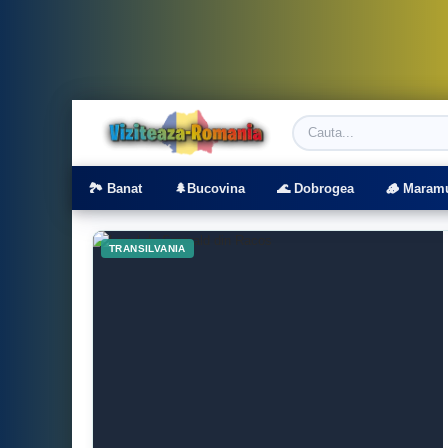
Viziteaza Romania | Obiective Turistice | T
🏞️ Banat
🌲Bucovina
🌊 Dobrogea
🪵 Maram
TRANSILVANIA