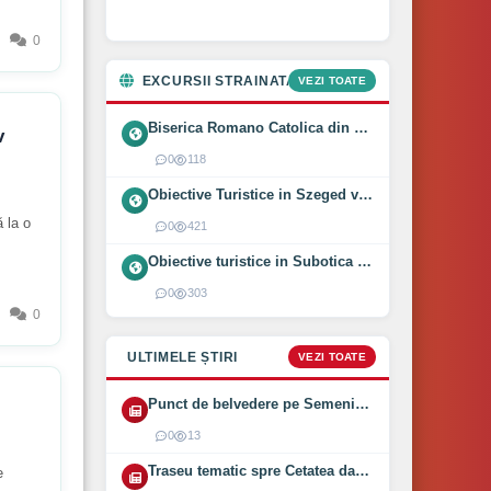
0
EXCURSII STRAINATATE
VEZI TOATE
Biserica Romano Catolica din Óföldeák, Ungaria (2025)
v
0
118
Obiective Turistice in Szeged vizitate intr-o zi (2024)
 la o
0
421
Obiective turistice in Subotica vizitate intr-o zi (2024)
0
303
0
ULTIMELE ȘTIRI
VEZI TOATE
Punct de belvedere pe Semenic inaugurat pe 1 August 2026
0
13
Traseu tematic spre Cetatea dacică Bănița deschis (2026)
e