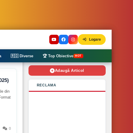
Logare
a
🇷🇴 Diverse
🏆 Top Obiective
HOT
Adaugă Articol
025)
RECLAMA
le din
 Format
0