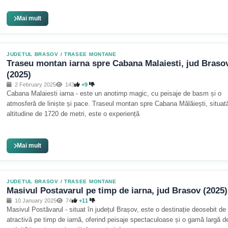
Mai mult
JUDETUL BRASOV
/
TRASEE MONTANE
Traseu montan iarna spre Cabana Malaiesti, jud Braso
(2025)
2 February 2025
143
+9
Cabana Malaiesti iarna - este un anotimp magic, cu peisaje de basm și o
atmosferă de liniște și pace. Traseul montan spre Cabana Mălăiești, situată
altitudine de 1720 de metri, este o experiență
Mai mult
JUDETUL BRASOV
/
TRASEE MONTANE
Masivul Postavarul pe timp de iarna, jud Brasov (2025)
10 January 2025
74
+11
Masivul Postăvarul - situat în județul Brașov, este o destinație deosebit de
atractivă pe timp de iarnă, oferind peisaje spectaculoase și o gamă largă d