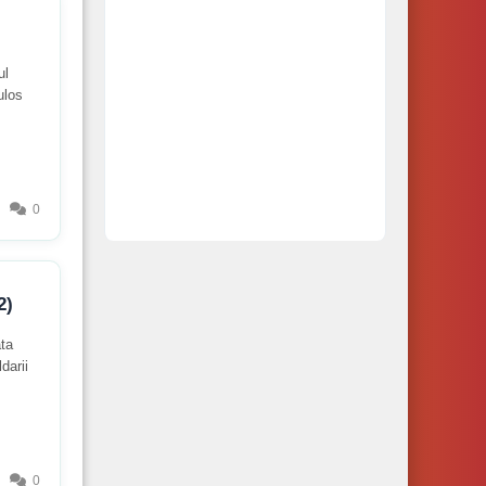
ul
ulos
0
2)
ata
darii
0