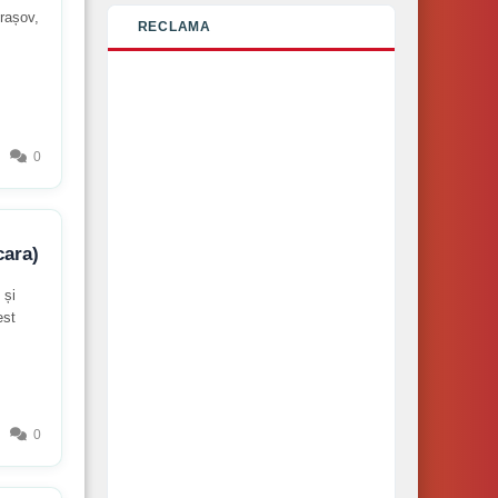
Brașov,
RECLAMA
0
cara)
 și
est
0