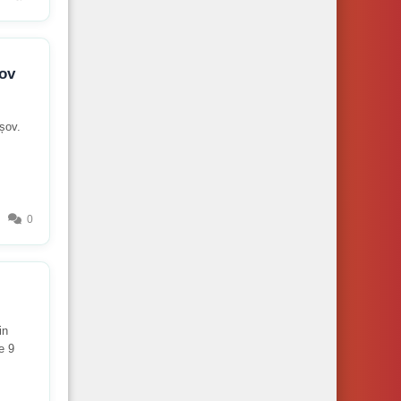
sov
așov.
0
in
e 9