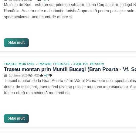
Moieciu de Sus - este un sat pitoresc situat în inima Carpaților, în județul 
România. Acesta este o destinație turistică apreciată pentru peisajele sale
spectaculoase, aerul curat de munte și
Mai mult
TRASEE MONTANE
/
IMAGINI / PEISAJE
/
JUDETUL BRASOV
Traseu montan prin Muntii Bucegi (Bran Poarta - Vf. S
18 June 2024
425
+7
Traseul montan de la Bran Poarta către Vârful Scara este unul spectaculos
destul de solicitant, traversând diverse peisaje montane impresionante. Ac
traseu oferă o experiență montană de
Mai mult