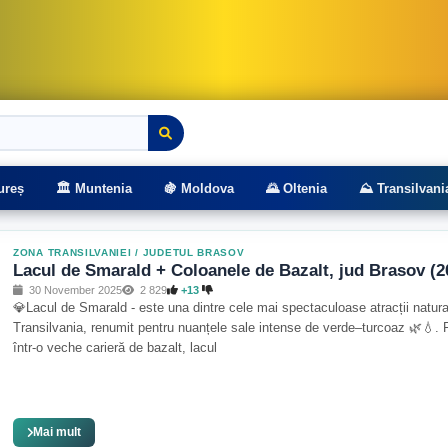
rasee montane
ureș
🏛️ Muntenia
🍇 Moldova
🌄 Oltenia
⛰️ Transilvani
ZONA TRANSILVANIEI
/
JUDETUL BRASOV
Lacul de Smarald + Coloanele de Bazalt, jud Brasov (2
30 November 2025
2 829
+13
💎Lacul de Smarald - este una dintre cele mai spectaculoase atracții natura
Transilvania, renumit pentru nuanțele sale intense de verde–turcoaz 🌿💧.
într-o veche carieră de bazalt, lacul
Mai mult