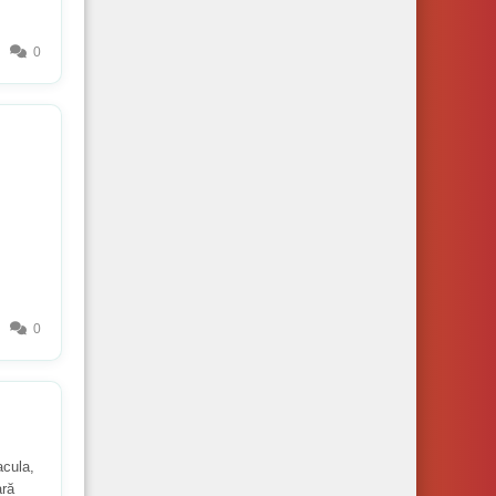
0
0
acula,
ară