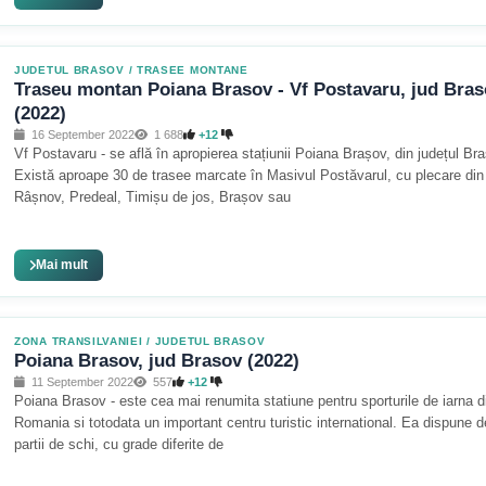
JUDETUL BRASOV
/
TRASEE MONTANE
Traseu montan Poiana Brasov - Vf Postavaru, jud Bra
(2022)
16 September 2022
1 688
+12
Vf Postavaru - se află în apropierea stațiunii Poiana Brașov, din județul Br
Există aproape 30 de trasee marcate în Masivul Postăvarul, cu plecare din
Râșnov, Predeal, Timișu de jos, Brașov sau
Mai mult
ZONA TRANSILVANIEI
/
JUDETUL BRASOV
Poiana Brasov, jud Brasov (2022)
11 September 2022
557
+12
Poiana Brasov - este cea mai renumita statiune pentru sporturile de iarna d
Romania si totodata un important centru turistic international. Ea dispune d
partii de schi, cu grade diferite de