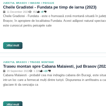
JUDETUL BRASOV
/
IMAGINI / PEISAJE
Cheile Gradistei - Fundata pe timp de iarna (2023)
11 December 2023
453
+9
Cheile Gradistei - Fundata - este o frumoasă zonă montană situată în județ
Brașov, în apropiere de localitatea Fundata. Acest adăpost natural spectac
este cunoscut pentru peisajele sale
Mai mult
JUDETUL BRASOV
/
TRASEE MONTANE
Traseu montan spre Cabana Malaiesti, jud Brasov (202
20 September 2022
1 228
+10
Cabana Malaiesti - probabil cea mai indragita cabana din Bucegi, este situ
intr-un loc care a fermecat mulți dintre turiști. Dispunerea in amfiteatru a cal
glaciare iti da senzaţia ca
Mai mult