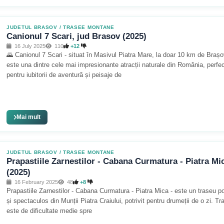
JUDETUL BRASOV
/
TRASEE MONTANE
Canionul 7 Scari, jud Brasov (2025)
16 July 2025
110
+12
🌄 Canionul 7 Scari - situat în Masivul Piatra Mare, la doar 10 km de Brașo
este una dintre cele mai impresionante atracții naturale din România, perfe
pentru iubitorii de aventură și peisaje de
Mai mult
JUDETUL BRASOV
/
TRASEE MONTANE
Prapastiile Zarnestilor - Cabana Curmatura - Piatra Mi
(2025)
16 February 2025
48
+8
Prapastiile Zarnestilor - Cabana Curmatura - Piatra Mica - este un traseu p
și spectaculos din Munții Piatra Craiului, potrivit pentru drumeții de o zi. Tr
este de dificultate medie spre