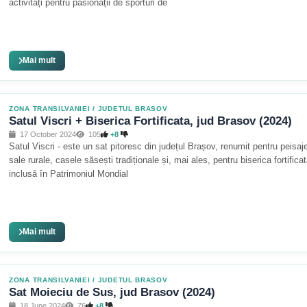
activități pentru pasionații de sporturi de
Mai mult
ZONA TRANSILVANIEI
/
JUDETUL BRASOV
Satul Viscri + Biserica Fortificata, jud Brasov (2024)
17 October 2024
105
+8
Satul Viscri - este un sat pitoresc din județul Brașov, renumit pentru peisaj
sale rurale, casele săsești tradiționale și, mai ales, pentru biserica fortificat
inclusă în Patrimoniul Mondial
Mai mult
ZONA TRANSILVANIEI
/
JUDETUL BRASOV
Sat Moieciu de Sus, jud Brasov (2024)
18 June 2024
76
+8