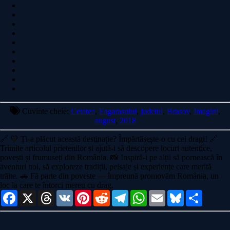
Cuvinte cheie:
Cetatea
,
Fagarasului
,
judetul
,
Brasov
,
Imagini
,
august
,
2018
🔗
💛 Ți-a plăcut această destinație? Împărtășește-o cu cei dragi!
🔗
Trimite articolul prietenilor și ajută-i să descopere locuri autentice,
povești și frumuseți din România. 📸 Inspiră-i pe alții să pornească în
aventuri noi, să exploreze tradiții, peisaje și experiențe care merită
trăite. 🚗 Fă parte din poveste — împreună promovăm România, un
loc la care te întorci mereu cu drag.
Facebook
X
Threads
VK
Pinterest
Reddit
Telegram
WhatsApp
Email
Bluesky
Share