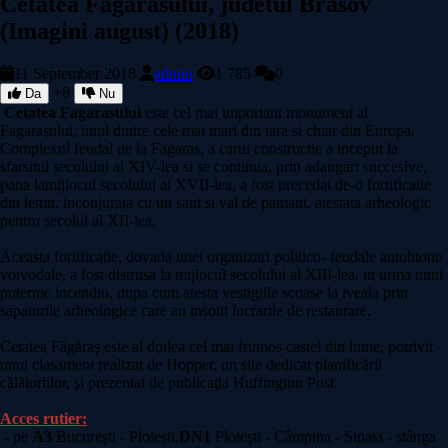
Cetatea Fagarasului, judetul Brasov
(Imagini august) (2018)
11 September 2018
admin
1 785
0
+8
Da
Nu
Cetatea Fagarasului
este cel mai important monument al
Fagarasului, unul dintre cele mai mari din tara si chiar din Europa.
Complexul feudal de la Fagaras, a carui constructie a inceput la
sfarsitul secolului al XIV-lea si se continua, prin adaugari succesive,
pana lamijlocul secolului al XVII-lea, a fost precedat de-o fortificatie
din lemn, inconjurata cu un sant si val de pamant, atestata arheologic
pentru secolul al XII-lea.
Aceasta fortificatie, dovada unei organizari politico- feudale autohtone
voivodale, a fost distrusa la mijlocul secolului al XIII-lea, in urma unui
puternic incendiu, dupa cum atesta vestigiile scoase la iveala prin
sapaturile arheologice care au insotit lucrarile de restaurare.
Cetatea Făgăraş este al doilea cel mai frumos castel din lume, potrivit
unui clasament realizat de Hopper, un site dedicat planificării
călătoriilor, şi prezentat de publicaţia Huffington Post.
Acces rutier:
-
pe
A3
București - Ploiești,
DN1
Ploiești - Câmpina - Sinaia - stânga