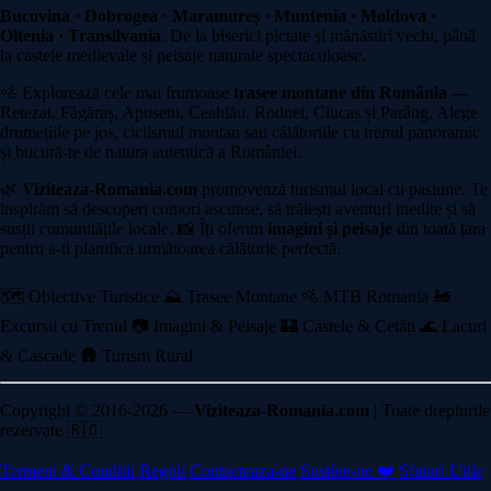
Bucovina · Dobrogea · Maramureș · Muntenia · Moldova ·
Oltenia · Transilvania
. De la biserici pictate și mănăstiri vechi, până
la castele medievale și peisaje naturale spectaculoase.
🚵 Explorează cele mai frumoase
trasee montane din România
—
Retezat, Făgăraș, Apuseni, Ceahlău, Rodnei, Ciucaș și Parâng. Alege
drumețiile pe jos, ciclismul montan sau călătoriile cu trenul panoramic
și bucură-te de natura autentică a României.
🌿
Viziteaza-Romania.com
promovează turismul local cu pasiune. Te
inspirăm să descoperi comori ascunse, să trăiești aventuri inedite și să
susții comunitățile locale. 📸 Îți oferim
imagini și peisaje
din toată țara
pentru a-ți planifica următoarea călătorie perfectă.
🗺️ Obiective Turistice
⛰️ Trasee Montane
🚵 MTB Romania
🚂
Excursii cu Trenul
📷 Imagini & Peisaje
🏰 Castele & Cetăți
🌊 Lacuri
& Cascade
🛖 Turism Rural
Copyright © 2016-2026 —
Viziteaza-Romania.com
| Toate drepturile
rezervate 🇷🇴
Termeni & Conditii
Reguli
Contacteaza-ne
Sustine-ne ❤️
Sfaturi Utile