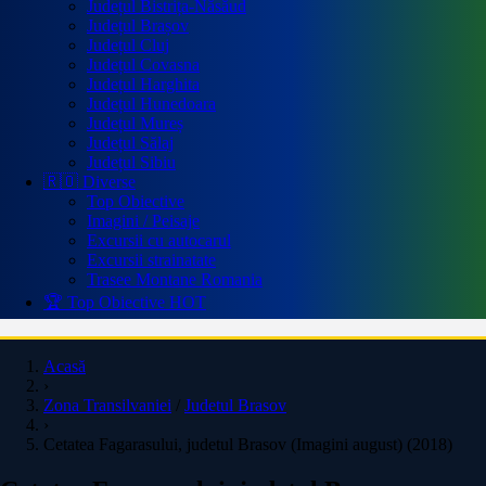
Județul Bistrița-Năsăud
Județul Brașov
Județul Cluj
Județul Covasna
Județul Harghita
Județul Hunedoara
Județul Mureș
Județul Sălaj
Județul Sibiu
🇷🇴 Diverse
Top Obiective
Imagini / Peisaje
Excursii cu autocarul
Excursii strainatate
Trasee Montane Romania
🏆 Top Obiective
HOT
Acasă
›
Zona Transilvaniei
/
Judetul Brasov
›
Cetatea Fagarasului, judetul Brasov (Imagini august) (2018)