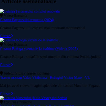
Articole asemănătoare
Video Romania
Cetatea Fagarasului renovata (2024)
Cetatea Fagarasului - este cel mai important monument al
Citeste
Video Romania
Cetatea Bologa vazuta de la inaltime (Video) (2025)
Cetatea Bologa - situată în satul omonim din comuna Poieni, județul
Citeste
Judetul Sibiu / Trasee montane
Traseu montan Valea Vistisoara - Refugiul Vistea Mare - Vf.
Mai jos aveti cateva imagini splendide din cadrul Muntiilor Fagaras
Citeste
Excursii strainatate