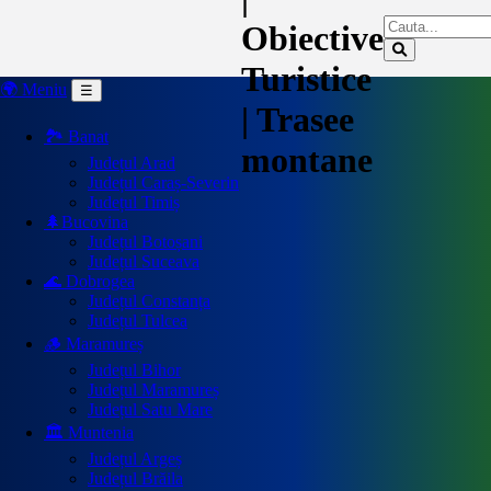
Obiective
Turistice
🌍 Meniu
☰
| Trasee
🏞️ Banat
montane
Județul Arad
Județul Caraș-Severin
Județul Timiș
🌲Bucovina
Județul Botoșani
Județul Suceava
🌊 Dobrogea
Județul Constanța
Județul Tulcea
🪵 Maramureș
Județul Bihor
Județul Maramureș
Județul Satu Mare
🏛️ Muntenia
Județul Argeș
Județul Brăila