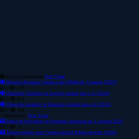
Excursii strainatate
Vezi Toate
Biserica Romano Catolica din Óföldeák, Ungaria (2025)
0
118
Obiective Turistice in Szeged vizitate intr-o zi (2024)
0
419
Obiective turistice in Subotica vizitate intr-o zi (2024)
0
303
Ultimele știri
Vezi Toate
Punct de belvedere pe Semenic inaugurat pe 1 August 2026
0
13
Traseu tematic spre Cetatea dacică Bănița deschis (2026)
0
12