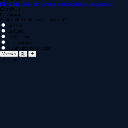
Castelul Teleki din Gornești se redeschide pe 1 august 2026
0
33
Voteaza
Unde preferi sa iti petreci concediul?
La mare
La munte
In strainatate
Sa stau acasa
Nu am timp de concediu
Voteaza
Reclama