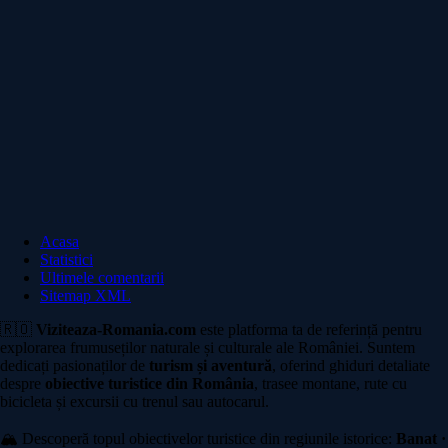
Acasa
Statistici
Ultimele comentarii
Sitemap XML
🇷🇴
Viziteaza-Romania.com
este platforma ta de referință pentru
explorarea frumuseților naturale și culturale ale României. Suntem
dedicați pasionaților de
turism și aventură
, oferind ghiduri detaliate
despre
obiective turistice din România
, trasee montane, rute cu
bicicleta și excursii cu trenul sau autocarul.
🏔️ Descoperă topul obiectivelor turistice din regiunile istorice:
Banat ·