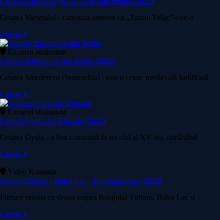
Cetatea Varsetului (Kula Vrsac) din Serbia (2022)
Cetatea Varsetului - cunoscut anterior ca „Turnul Vršac” este o
Citeste
Excursii strainatate
Cetatea Smederevo din Serbia (2022)
Cetatea Smederevo (Semendria) - este o cetate medievală fortificată
Citeste
Excursii strainatate
Cetatea Gyula din Ungaria (2022)
Cetatea Gyula - a fost construitâ în secolul al XV-lea, rămânând
Citeste
Video Romania
Barajul Vidraru - Balea Lac - Transfagarasan (2020)
Filmare reusita cu drona asupra Barajului Vidraru, Balea Lac si
Citeste