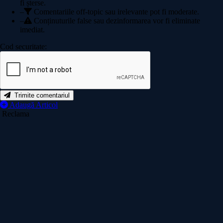
fi șterse.
–
Comentariile off-topic sau irelevante pot fi moderate.
–
Conținuturile false sau dezinformarea vor fi eliminate
imediat.
Cod securitate:
Trimite comentariul
Adaugă Articol
Reclama