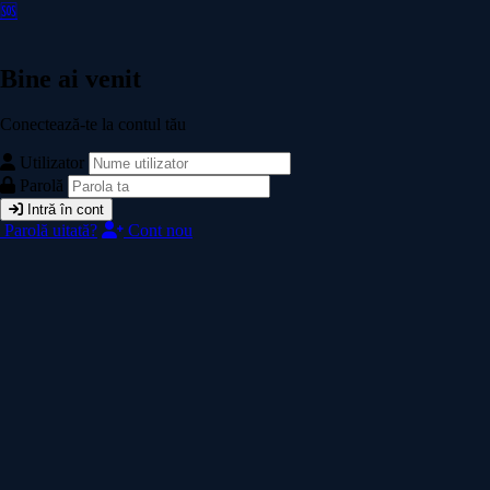
🆘
Bine ai venit
Conectează-te la contul tău
Utilizator
Parolă
Intră în cont
Parolă uitată?
Cont nou