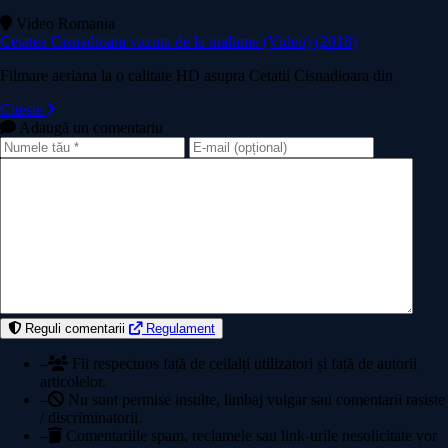
Video Romania
Cetatea Cisnadioara vazuta de la inaltime (Video) (2018)
Filmare aeriana la o calitate HD asupra Cetatii Cisnadioara din
Citeste
Adaugă un comentariu
Reguli comentarii
Regulament
–
Fii respectuos față de ceilalți utilizatori și față de autorii
articolelor.
–
Nu sunt permise insulte, limbaj vulgar sau comentarii rasiste
/ discriminatorii.
–
Comentariile spam, reclamele sau link-urile nesolicitate vor