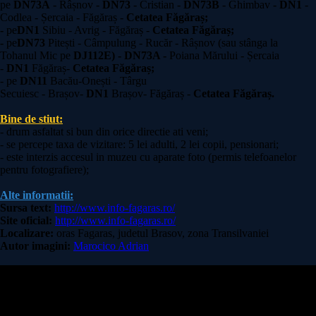
pe
DN73A
- Râșnov -
DN73
- Cristian -
DN73B
- Ghimbav -
DN1
-
Codlea - Șercaia - Făgăraș -
Cetatea Făgăraș;
-
pe
DN1
Sibiu - Avrig - Făgăraș -
Cetatea Făgăraș;
-
pe
DN73
Pitești - Câmpulung - Rucăr - Râșnov (sau stânga la
Tohanul Mic pe
DJ112E) - DN73A -
Poiana Mărului - Șercaia
-
DN1
Făgăraș-
Cetatea Făgăraș;
- pe
DN11
Bacău-Onești - Târgu
Secuiesc - Brașov-
DN1
Brașov- Făgăraș -
Cetatea Făgăraș.
Bine de stiut:
- drum asfaltat si bun din orice directie ati veni;
- se percepe taxa de vizitare: 5 lei adulti, 2 lei copii, pensionari;
- este interzis accesul in muzeu cu aparate foto (permis telefoanelor
pentru fotografiere);
Alte informatii:
Sursa text:
http://www.info-fagaras.ro/
Site oficial:
http://www.info-fagaras.ro/
Localizare:
oras Fagaras, judetul Brasov, zona Transilvaniei
Autor imagini:
Marocico Adrian