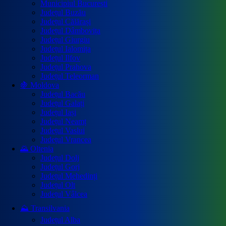
Municipiul București
Județul Buzău
Județul Călărași
Județul Dâmbovița
Județul Giurgiu
Județul Ialomița
Județul Ilfov
Județul Prahova
Județul Teleorman
🍇 Moldova
Județul Bacău
Județul Galați
Județul Iași
Județul Neamț
Județul Vaslui
Județul Vrancea
🌄 Oltenia
Județul Dolj
Județul Gorj
Județul Mehedinți
Județul Olt
Județul Vâlcea
⛰️ Transilvania
Județul Alba