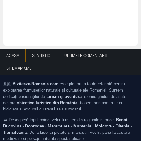
ACASA
STATISTICI
ULTIMELE COMENTARII
SITEMAP XML
🇷🇴
Viziteaza-Romania.com
este platforma ta de referință pentru
explorarea frumuseților naturale și culturale ale României. Suntem
dedicați pasionaților de
turism și aventură
, oferind ghiduri detaliate
despre
obiective turistice din România
, trasee montane, rute cu
bicicleta și excursii cu trenul sau autocarul.
🏔️ Descoperă topul obiectivelor turistice din regiunile istorice:
Banat ·
Bucovina · Dobrogea · Maramureș · Muntenia · Moldova · Oltenia ·
Transilvania
. De la biserici pictate și mănăstiri vechi, până la castele
medievale și peisaje naturale spectaculoase.