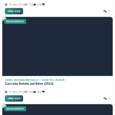
29 May 2023
759
+13
Mai mult
0
MARAMURES
ZONA MARAMURESULUI
/
JUDETUL BIHOR
Cascada Boiului, jud Bihor (2023)
27 May 2023
495
+11
Mai mult
0
MARAMURES