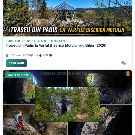
JUDETUL BIHOR
/
TRASEE MONTANE
Traseu din Padis la Varful Biserica Motului, jud Bihor (2026)
13 June 2026
49
+15
Mai mult
0
MARAMURES