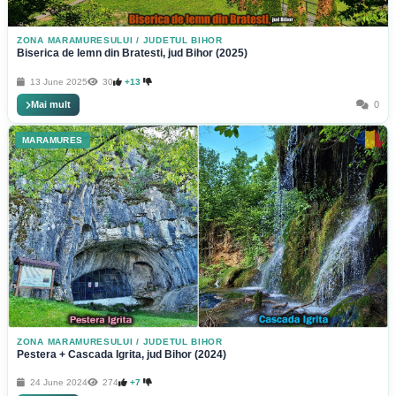
ZONA MARAMURESULUI
/
JUDETUL BIHOR
Biserica de lemn din Bratesti, jud Bihor (2025)
13 June 2025
30
+13
Mai mult
0
MARAMURES
ZONA MARAMURESULUI
/
JUDETUL BIHOR
Pestera + Cascada Igrita, jud Bihor (2024)
24 June 2024
274
+7