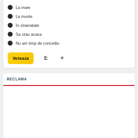
La mare
La munte
In strainatate
Sa stau acasa
Nu am timp de concediu
Voteaza
RECLAMA