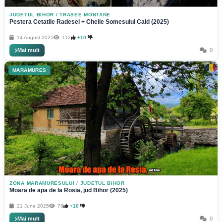
JUDETUL BIHOR
/
TRASEE MONTANE
Pestera Cetatile Radesei + Cheile Somesului Cald (2025)
14 August 2025
112
+10
Mai mult
0
MARAMURES
ZONA MARAMURESULUI
/
JUDETUL BIHOR
Moara de apa de la Rosia, jud Bihor (2025)
21 June 2025
78
+10
Mai mult
0