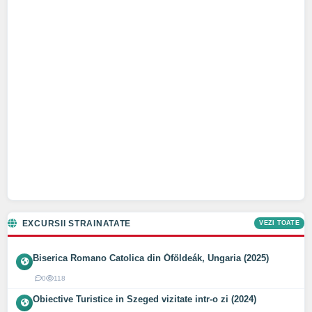
EXCURSII STRAINATATE
VEZI TOATE
Biserica Romano Catolica din Óföldeák, Ungaria (2025)
0
118
Obiective Turistice in Szeged vizitate intr-o zi (2024)