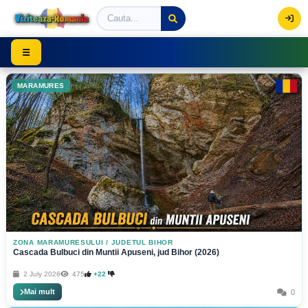
Viziteaza Romania | Obiective Turistice | Trasee mont
☰
MARAMURES
ZONA MARAMURESULUI
/
JUDETUL BIHOR
Cascada Bulbuci din Muntii Apuseni, jud Bihor (2026)
2 July 2026
475
+22
Mai mult
0