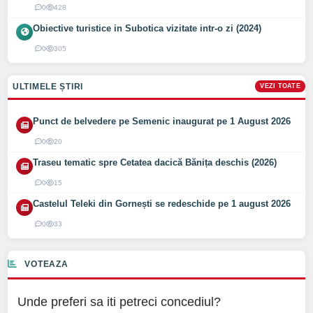
0
428
Obiective turistice in Subotica vizitate intr-o zi (2024)
0
305
ULTIMELE ȘTIRI
VEZI TOATE
Punct de belvedere pe Semenic inaugurat pe 1 August 2026
0
20
Traseu tematic spre Cetatea dacică Bănița deschis (2026)
0
15
Castelul Teleki din Gornești se redeschide pe 1 august 2026
0
33
VOTEAZA
Unde preferi sa iti petreci concediul?