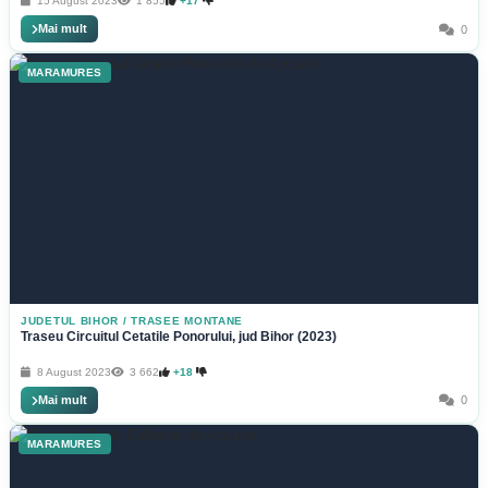
15 August 2023
1 855
+17
Mai mult
0
MARAMURES
JUDETUL BIHOR
/
TRASEE MONTANE
Traseu Circuitul Cetatile Ponorului, jud Bihor (2023)
8 August 2023
3 662
+18
Mai mult
0
MARAMURES