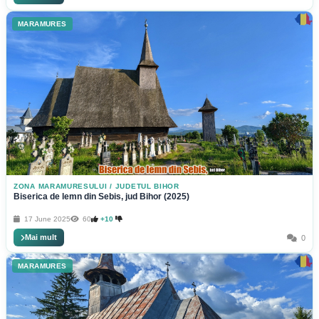
MARAMURES
ZONA MARAMURESULUI
/
JUDETUL BIHOR
Biserica de lemn din Sebis, jud Bihor (2025)
17 June 2025
60
+10
Mai mult
0
MARAMURES