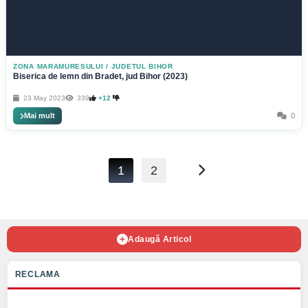
ZONA MARAMURESULUI
/
JUDETUL BIHOR
Biserica de lemn din Bradet, jud Bihor (2023)
23 May 2023
339
+12
Mai mult
0
1
2
Adaugă Articol
RECLAMA