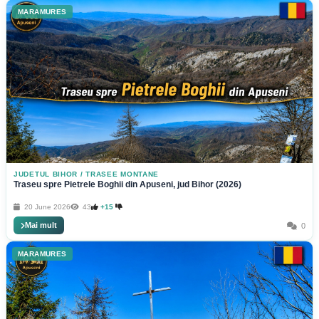
MARAMURES
JUDETUL BIHOR
/
TRASEE MONTANE
Traseu spre Pietrele Boghii din Apuseni, jud Bihor (2026)
20 June 2026
43
+15
Mai mult
0
MARAMURES