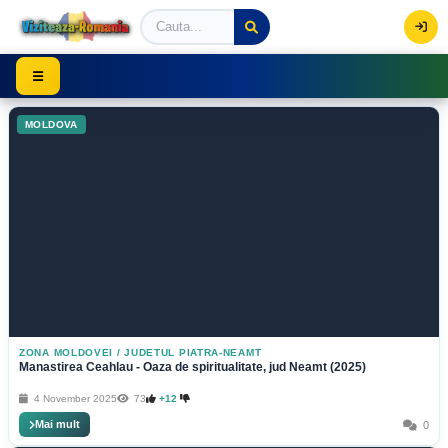
Viziteaza Romania | Obiective Turistice | Trasee mont
☰
MOLDOVA
ZONA MOLDOVEI
/
JUDETUL PIATRA-NEAMT
Manastirea Ceahlau - Oaza de spiritualitate, jud Neamt (2025)
4 November 2025
73
+12
Mai mult
0