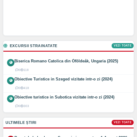
EXCURSII STRAINATATE
VEZI TOATE
Biserica Romano Catolica din Óföldeák, Ungaria (2025)
0
118
Obiective Turistice in Szeged vizitate intr-o zi (2024)
0
418
Obiective turistice in Subotica vizitate intr-o zi (2024)
0
303
ULTIMELE ȘTIRI
VEZI TOATE