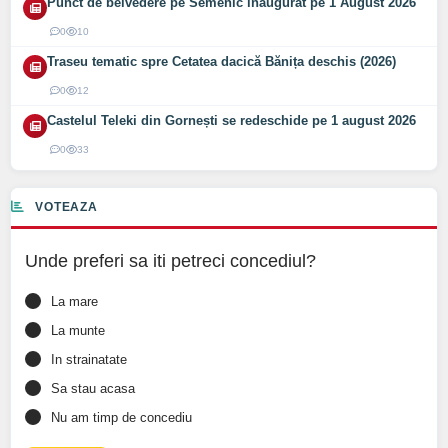
Punct de belvedere pe Semenic inaugurat pe 1 August 2026
0
10
Traseu tematic spre Cetatea dacică Bănița deschis (2026)
0
12
Castelul Teleki din Gornești se redeschide pe 1 august 2026
0
33
VOTEAZA
Unde preferi sa iti petreci concediul?
La mare
La munte
In strainatate
Sa stau acasa
Nu am timp de concediu