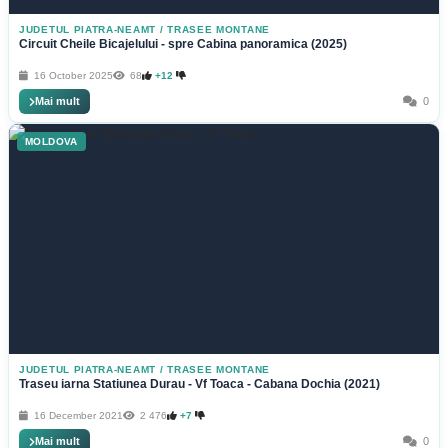
JUDETUL PIATRA-NEAMT
/
TRASEE MONTANE
Circuit Cheile Bicajelului - spre Cabina panoramica (2025)
16 October 2025
68
+12
Mai mult
0
MOLDOVA
JUDETUL PIATRA-NEAMT
/
TRASEE MONTANE
Traseu iarna Statiunea Durau - Vf Toaca - Cabana Dochia (2021)
16 December 2021
2 476
+7
Mai mult
0