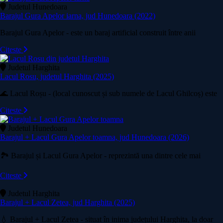
Judetul Hunedoara
Barajul Gura Apelor iarna, jud Hunedoara (2022)
Barajul Gura Apelor - este un baraj artificial construit între anii
Citeste
Judetul Harghita
Lacul Rosu, judetul Harghita (2025)
🌊 Lacul Roșu - (local cunoscut și sub numele de Lacul Ghilcoș) este
Citeste
Judetul Hunedoara
Barajul + Lacul Gura Apelor toamna, jud Hunedoara (2026)
🏞️ Barajul și Lacul Gura Apelor - reprezintă una dintre cele mai
Citeste
Judetul Harghita
Barajul + Lacul Zetea, jud Harghita (2025)
💧 Barajul + Lacul Zetea - situat în inima județului Harghita, la doar