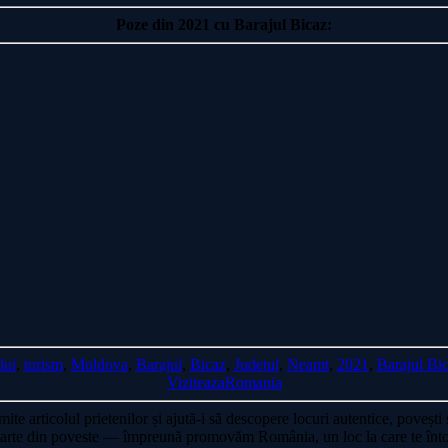
Poze din 2021 cu Barajul Bicaz:
lui
,
turism
,
Moldova
,
Barajul
,
Bicaz
,
Judetul
,
Neamt
,
2021
,
Barajul Bi
ViziteazaRomania
mite articolul prietenilor și ajută-i să descopere locuri autentice, poveșt
 Fă parte din poveste — împreună promovăm România, un loc la care te înt