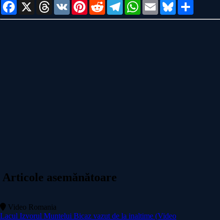
Facebook
X
Threads
VK
Pinterest
Reddit
Telegram
WhatsApp
Email
Bluesky
Share
Articole asemănătoare
Video Romania
Lacul Izvorul Muntelui Bicaz vazut de la inaltime (Video