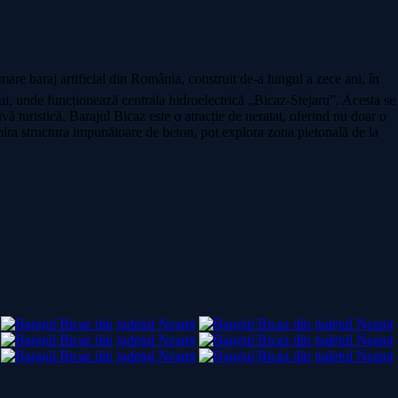
mare baraj artificial din România, construit de-a lungul a zece ani, în
, unde funcționează centrala hidroelectrică „Bicaz-Stejaru”. Acesta se
ivă turistică, Barajul Bicaz este o atracție de neratat, oferind nu doar o
admira structura impunătoare de beton, pot explora zona pietonală de la