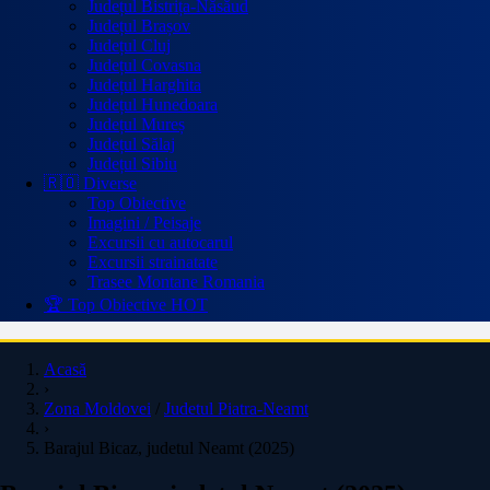
Județul Bistrița-Năsăud
Județul Brașov
Județul Cluj
Județul Covasna
Județul Harghita
Județul Hunedoara
Județul Mureș
Județul Sălaj
Județul Sibiu
🇷🇴 Diverse
Top Obiective
Imagini / Peisaje
Excursii cu autocarul
Excursii strainatate
Trasee Montane Romania
🏆 Top Obiective
HOT
Acasă
›
Zona Moldovei
/
Judetul Piatra-Neamt
›
Barajul Bicaz, judetul Neamt (2025)