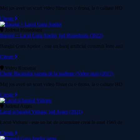
Maj jos aveti un scurt video filmat cu o drona, la o calitate HD
Citeste
Judetul Hunedoara
Barajul + Lacul Gura Apelor, jud Hunedoara (2022)
Barajul Gura Apelor - este un baraj artificial construit între anii
Citeste
Video Romania
Cheile Bicazului vazuta de la inaltime (Video mai) (2017)
Maj jos aveti un scurt video filmat cu o drona, la o calitate HD
Citeste
Judetul Arges
Lacul si barajul Vidraru, jud Arges (2021)
Lacul Vidraru - este un lac de acumulare creat în anul 1965 de
Citeste