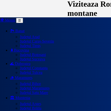
Viziteaza Rom
montane
🌍 Meniu
☰
🏞️ Banat
Județul Arad
Județul Caraș-Severin
Județul Timiș
🌲Bucovina
Județul Botoșani
Județul Suceava
🌊 Dobrogea
Județul Constanța
Județul Tulcea
🪵 Maramureș
Județul Bihor
Județul Maramureș
Județul Satu Mare
🏛️ Muntenia
Județul Argeș
Județul Brăila