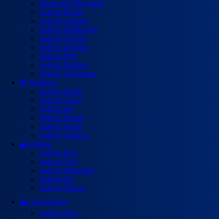
Municipiul București
Județul Buzău
Județul Călărași
Județul Dâmbovița
Județul Giurgiu
Județul Ialomița
Județul Ilfov
Județul Prahova
Județul Teleorman
🍇 Moldova
Județul Bacău
Județul Galați
Județul Iași
Județul Neamț
Județul Vaslui
Județul Vrancea
🌄 Oltenia
Județul Dolj
Județul Gorj
Județul Mehedinți
Județul Olt
Județul Vâlcea
⛰️ Transilvania
Județul Alba