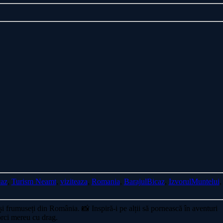
caz
,
Turism Neamt
,
viziteaza
,
Romania
,
BarajulBicaz
,
IzvorulMuntelui
,
i și frumuseți din România. 📸 Inspiră-i pe alții să pornească în aventuri
orci mereu cu drag.