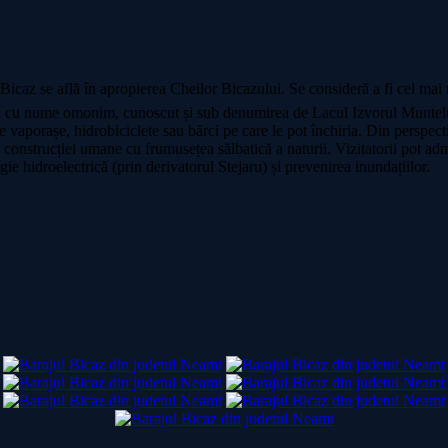
l Bicaz se află în apropierea Cheilor Bicazului. Se consideră a fi cel mai 
ul cu nume omonim, cunoscut și sub denumirea de Lacul Izvorul Muntelui
ție vaporașe, hidrobiciclete sau bărci pe care le pot închiria. Din perspect
ția construcției umane cu frumusețea sălbatică a naturii. Vizitatorii pot 
ie hidroelectrică (prin derivatorul Stejaru) și prevenirea inundațiilor.