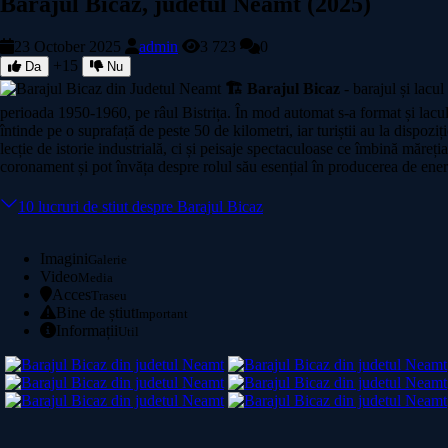
Barajul Bicaz, judetul Neamt (2025)
23 October 2025
admin
3 723
0
+15
Da
Nu
🏗️ Barajul Bicaz
- barajul și lacu
perioada 1950-1960, pe râul Bistrița. În mod automat s-a format și lac
întinde pe o suprafață de peste 50 de kilometri, iar turiștii au la dispozi
lecție de istorie industrială, ci și peisaje spectaculoase ce îmbină măre
coronament și pot învăța despre rolul său esențial în producerea de energ
10 lucruri de stiut despre Barajul Bicaz
Imagini
Galerie
Video
Media
Acces
Traseu
Bine de știut
Important
Informații
Util