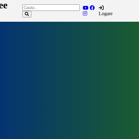
ee
Logare