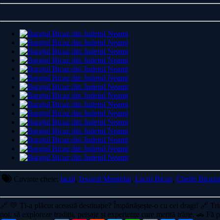
Cuvinte cheie:
lacul
,
Izvorul Muntelui
,
Lacul Bicaz
,
Cheile Bicazu
🔗
💛 Ți-a plăcut această destinație? Împărtășește-o cu cei dragi!
🔗 Tri
noi, să exploreze tradiții, peisaje și experiențe care merită trăite. 🚗