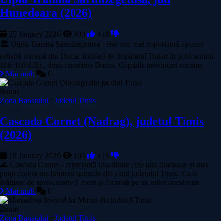
Hunedoara (2026)
25 January 2026
900
+18
🏛️ Ulpia Traiana Sarmizegetusa - este cea mai importantă așezare
urbană romană din Dacia, fondată de împăratul Traian în jurul anului
106-110 d.Hr., după cucerirea Daciei. Capitala provinciei romane
Mai mult
0
Banat
Zona Banatului
/
Judetul Timis
Cascada Cornet (Nadrag), judetul Timis
(2026)
18 January 2026
103
+15
🌊 Cascada Cornet - reprezintă una dintre cele mai frumoase și mai
puțin cunoscute bijuterii naturale din estul județului Timiș. Cu o
înălțime de aproximativ 5 metri și formată pe un relief accidentat
Mai mult
0
Banat
Zona Banatului
/
Judetul Timis