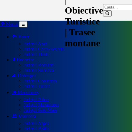
Obiective
Turistice
🌍 Meniu
☰
| Trasee
🏞️ Banat
montane
Județul Arad
Județul Caraș-Severin
Județul Timiș
🌲Bucovina
Județul Botoșani
Județul Suceava
🌊 Dobrogea
Județul Constanța
Județul Tulcea
🪵 Maramureș
Județul Bihor
Județul Maramureș
Județul Satu Mare
🏛️ Muntenia
Județul Argeș
Județul Brăila