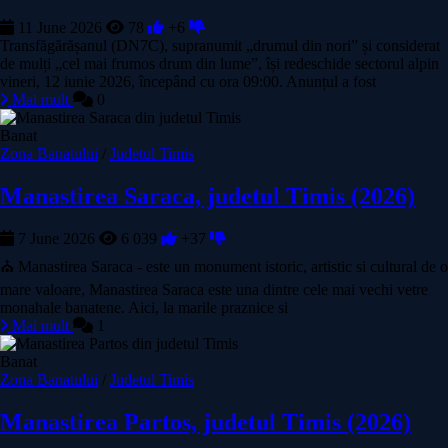
11 June 2026
78
+6
Transfăgărășanul (DN7C), supranumit „drumul din nori” și considerat
de mulți „cel mai frumos drum din lume”, își redeschide sectorul alpin
vineri, 12 iunie 2026, începând cu ora 09:00. Anunțul a fost
Mai mult
0
Banat
Zona Banatului
/
Judetul Timis
Manastirea Saraca, judetul Timis (2026)
7 June 2026
6 039
+37
⛪ Manastirea Saraca - este un monument istoric, artistic si cultural de o
mare valoare, Manastirea Saraca este una dintre cele mai vechi vetre
monahale banatene. Aici, la marile praznice si
Mai mult
1
Banat
Zona Banatului
/
Judetul Timis
Manastirea Partos, judetul Timis (2026)