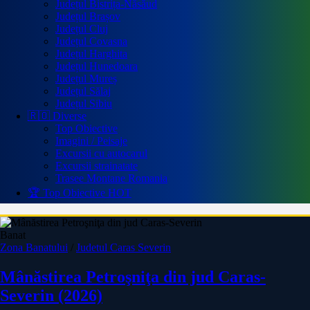
Județul Bistrița-Năsăud
Județul Brașov
Județul Cluj
Județul Covasna
Județul Harghita
Județul Hunedoara
Județul Mureș
Județul Sălaj
Județul Sibiu
🇷🇴 Diverse
Top Obiective
Imagini / Peisaje
Excursii cu autocarul
Excursii strainatate
Trasee Montane Romania
🏆 Top Obiective
HOT
Banat
Zona Banatului
/
Judetul Caras Severin
Mânăstirea Petroşniţa din jud Caras-
Severin (2026)