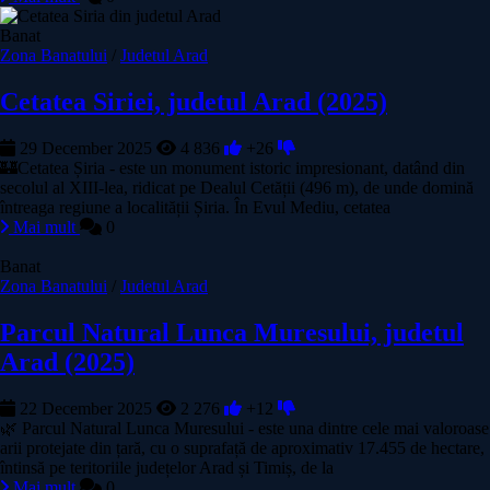
Banat
Zona Banatului
/
Judetul Arad
Cetatea Siriei, judetul Arad (2025)
29 December 2025
4 836
+26
🏰Cetatea Șiria - este un monument istoric impresionant, datând din
secolul al XIII‑lea, ridicat pe Dealul Cetății (496 m), de unde domină
întreaga regiune a localității Șiria. În Evul Mediu, cetatea
Mai mult
0
Banat
Zona Banatului
/
Judetul Arad
Parcul Natural Lunca Muresului, judetul
Arad (2025)
22 December 2025
2 276
+12
🌿 Parcul Natural Lunca Muresului - este una dintre cele mai valoroase
arii protejate din țară, cu o suprafață de aproximativ 17.455 de hectare,
întinsă pe teritoriile județelor Arad și Timiș, de la
Mai mult
0