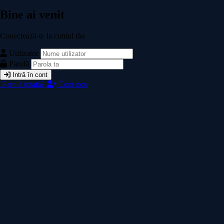
Bine ai venit
Conectează-te la contul tău
Utilizator
Parolă
Intră în cont
Parolă uitată?
Cont nou