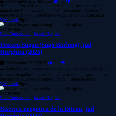
30 November 2025
2 829
+13
💎Lacul de Smarald - este una dintre cele mai spectaculoase atracții
naturale din Transilvania, renumit pentru nuanțele sale intense de
verde–turcoaz 🌿💧. Format într-o veche carieră de bazalt, lacul
Mai mult
0
Transilvania
Zona Transilvaniei
/
Judetul Harghita
Pestera Sugau (Súgó Barlang), jud
Harghita (2025)
18 November 2025
50
+11
🕳️ Peștera Șugău - cunoscută în limba maghiară ca Súgó Barlang
(„Peștera Șoaptelor”), reprezintă una dintre cele mai spectaculoase
atracții speologice ale Carpaților Orientali. Situată în inima
Mai mult
0
Transilvania
Zona Transilvaniei
/
Judetul Harghita
Biserica neogotica de la Ditrau, jud
Harghita (2025)