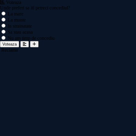
Voteaza
Unde preferi sa iti petreci concediul?
La mare
La munte
In strainatate
Sa stau acasa
Nu am timp de concediu
Voteaza
Reclama