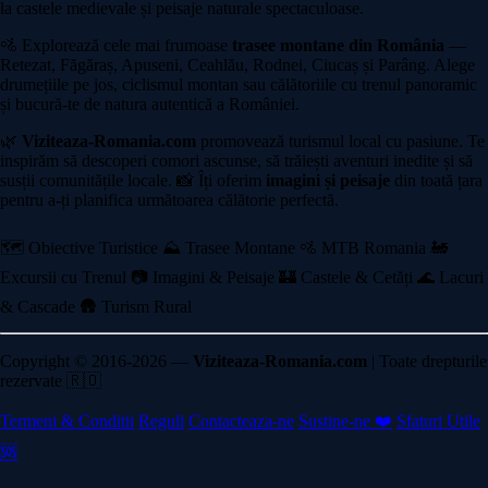
la castele medievale și peisaje naturale spectaculoase.
🚵 Explorează cele mai frumoase
trasee montane din România
—
Retezat, Făgăraș, Apuseni, Ceahlău, Rodnei, Ciucaș și Parâng. Alege
drumețiile pe jos, ciclismul montan sau călătoriile cu trenul panoramic
și bucură-te de natura autentică a României.
🌿
Viziteaza-Romania.com
promovează turismul local cu pasiune. Te
inspirăm să descoperi comori ascunse, să trăiești aventuri inedite și să
susții comunitățile locale. 📸 Îți oferim
imagini și peisaje
din toată țara
pentru a-ți planifica următoarea călătorie perfectă.
🗺️ Obiective Turistice
⛰️ Trasee Montane
🚵 MTB Romania
🚂
Excursii cu Trenul
📷 Imagini & Peisaje
🏰 Castele & Cetăți
🌊 Lacuri
& Cascade
🛖 Turism Rural
Copyright © 2016-2026 —
Viziteaza-Romania.com
| Toate drepturile
rezervate 🇷🇴
Termeni & Conditii
Reguli
Contacteaza-ne
Sustine-ne ❤️
Sfaturi Utile
🆘