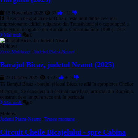
15 November 2025
37
+11
🕍 Biserica neogotica de la Ditrau - este unul dintre cele mai
impresionante edificii religioase din Transilvania și o capodoperă a
arhitecturii neogotice din România. Construită între 1908 și 1913
Mai mult
0
Moldova
Zona Moldovei
/
Judetul Piatra-Neamt
Barajul Bicaz, judetul Neamt (2025)
23 October 2025
3 723
+15
🏗️ Barajul Bicaz - barajul și lacul Bicaz se află în apropierea Cheilor
Bicazului. Se consideră a fi cel mai mare baraj artificial din România,
construit de-a lungul a zece ani, în perioada
Mai mult
0
Moldova
Judetul Piatra-Neamt
/
Trasee montane
Circuit Cheile Bicajelului - spre Cabina