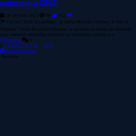
panoramica (2025)
16 October 2025
69
+12
🏞️ Circuit Cheile Bicajelului - in inima Munților Hășmaș, în Parcul
Național Cheile Bicazului-Hășmaș, se ascunde un traseu de drumeție
care combină adrenalina aventurii cu frumusețea sălbatică a
Mai mult
0
1
2
3
4
5
6
7
8
9
10
...
14
Adaugă Articol
Reclama