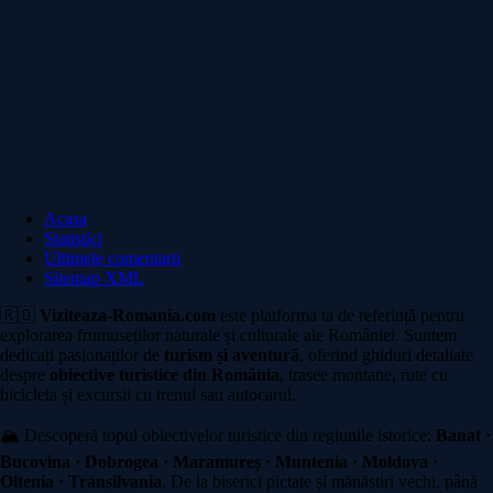
Acasa
Statistici
Ultimele comentarii
Sitemap XML
🇷🇴
Viziteaza-Romania.com
este platforma ta de referință pentru
explorarea frumuseților naturale și culturale ale României. Suntem
dedicați pasionaților de
turism și aventură
, oferind ghiduri detaliate
despre
obiective turistice din România
, trasee montane, rute cu
bicicleta și excursii cu trenul sau autocarul.
🏔️ Descoperă topul obiectivelor turistice din regiunile istorice:
Banat ·
Bucovina · Dobrogea · Maramureș · Muntenia · Moldova ·
Oltenia · Transilvania
. De la biserici pictate și mănăstiri vechi, până