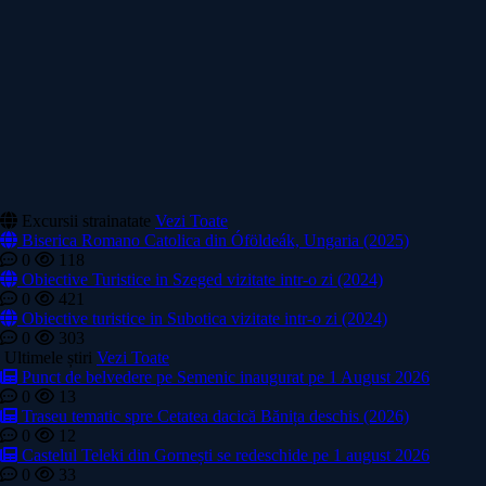
Excursii strainatate
Vezi Toate
Biserica Romano Catolica din Óföldeák, Ungaria (2025)
0
118
Obiective Turistice in Szeged vizitate intr-o zi (2024)
0
421
Obiective turistice in Subotica vizitate intr-o zi (2024)
0
303
Ultimele știri
Vezi Toate
Punct de belvedere pe Semenic inaugurat pe 1 August 2026
0
13
Traseu tematic spre Cetatea dacică Bănița deschis (2026)
0
12
Castelul Teleki din Gornești se redeschide pe 1 august 2026
0
33