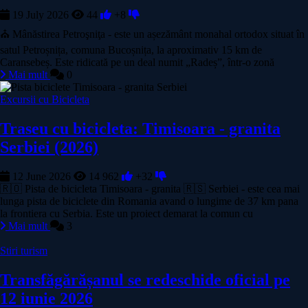
19 July 2026
44
+8
⛪ Mânăstirea Petroşniţa - este un așezământ monahal ortodox situat în
satul Petroșnița, comuna Bucoșnița, la aproximativ 15 km de
Caransebeș. Este ridicată pe un deal numit „Radeș”, într-o zonă
Mai mult
0
Excursii cu Bicicleta
Traseu cu bicicleta: Timisoara - granita
Serbiei (2026)
12 June 2026
14 962
+32
🇷🇴 Pista de bicicleta Timisoara - granita 🇷🇸 Serbiei - este cea mai
lunga pista de biciclete din Romania avand o lungime de 37 km pana
la frontiera cu Serbia. Este un proiect demarat la comun cu
Mai mult
3
Stiri turism
Transfăgărășanul se redeschide oficial pe
12 iunie 2026