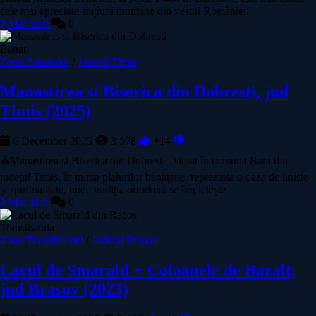
cele mai apreciate stațiuni montane din vestul României.
Mai mult
0
Banat
Zona Banatului
/
Judetul Timis
Manastirea si Biserica din Dobresti, jud
Timis (2025)
6 December 2025
3 578
+14
⛪Manastirea si Biserica din Dobresti - situat în comuna Bara din
județul Timiș, în inima plaiurilor bănățene, reprezintă o oază de liniște
și spiritualitate, unde tradiția ortodoxă se împletește
Mai mult
0
Transilvania
Zona Transilvaniei
/
Judetul Brasov
Lacul de Smarald + Coloanele de Bazalt,
jud Brasov (2025)