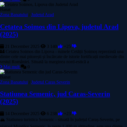
Banat
Zona Banatului
/
Judetul Arad
Cetatea Soimos din Lipova, judetul Arad
(2025)
21 December 2025
3 140
+25
🏰 Cetatea Soimos din Lipova - ruinele Cetății Șoimoș reprezintă una
dintre cele mai pitorești și încărcate de istorie fortificații medievale din
vestul României. Situată la marginea nord-estică a
Mai mult
0
Banat
Zona Banatului
/
Judetul Caras Severin
Statiunea Semenic, jud Caras-Severin
(2025)
14 December 2025
6 238
+23
🏔️ Statiunea turistica Semenic - situată în județul Caraș-Severin, pe
platoul Munților Semenic, la peste 1.400 m altitudine, este una dintre