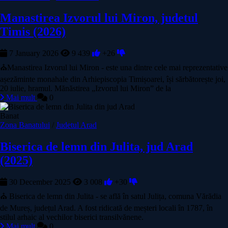
Manastirea Izvorul lui Miron, judetul
Timis (2026)
7 January 2026
9 439
+26
⛪Manastirea Izvorul lui Miron - este una dintre cele mai reprezentative
așezăminte monahale din Arhiepiscopia Timișoarei, își sărbătorește joi,
20 iulie, hramul. Mănăstirea „Izvorul lui Miron” de la
Mai mult
0
Banat
Zona Banatului
/
Judetul Arad
Biserica de lemn din Julita, jud Arad
(2025)
30 December 2025
3 008
+30
⛪ Biserica de lemn din Julita - se află în satul Julița, comuna Vărădia
de Mureș, județul Arad. A fost ridicată de meșteri locali în 1787, în
stilul arhaic al vechilor biserici transilvănene.
Mai mult
0