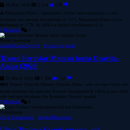
28 May 2026
5 224
+39
⛪ Manastirea Partos - reprezinta o veche vatra monahala, a carei
existenta este atestata documentar in 1571. Manastirea Partos a fost
desfiintata in 1778. In 2008 s-a hotarat reinfiintarea ei ca
Mai mult
1
Banat Strainatate
Judetul Caras Severin
/
Excursii cu trenul
Traseu Feroviar Montan iarna Oravita-
Anina (2026)
29 March 2026
1 560
+32
🚂❄️ Traseul Feroviar Montan Oravita-Anina - este cea mai veche cale
ferată montană din sud-estul Europei (inaugurată în 1863) și una dintre
cele mai spectaculoase din România. Deseori numită
Mai mult
0
Transilvania
Zona Transilvaniei
/
Judetul Hunedoara
Ulpia Traiana Sarmizegetusa, jud