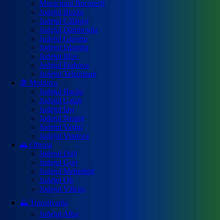
Municipiul București
Județul Buzău
Județul Călărași
Județul Dâmbovița
Județul Giurgiu
Județul Ialomița
Județul Ilfov
Județul Prahova
Județul Teleorman
🍇 Moldova
Județul Bacău
Județul Galați
Județul Iași
Județul Neamț
Județul Vaslui
Județul Vrancea
🌄 Oltenia
Județul Dolj
Județul Gorj
Județul Mehedinți
Județul Olt
Județul Vâlcea
⛰️ Transilvania
Județul Alba