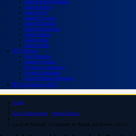
Județul Bistrița-Năsăud
Județul Brașov
Județul Cluj
Județul Covasna
Județul Harghita
Județul Hunedoara
Județul Mureș
Județul Sălaj
Județul Sibiu
🇷🇴 Diverse
Top Obiective
Imagini / Peisaje
Excursii cu autocarul
Excursii strainatate
Trasee Montane Romania
🏆 Top Obiective
HOT
Acasă
›
Zona Transilvaniei
/
Judetul Brasov
›
Lacul de Smarald + Coloanele de Bazalt, jud Brasov (2025)