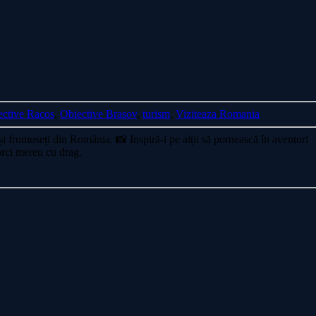
ective Racos
,
Obiective Brasov
,
turism
,
Viziteaza Romania
i și frumuseți din România. 📸 Inspiră-i pe alții să pornească în aventuri
orci mereu cu drag.