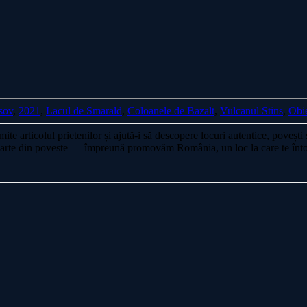
sov
,
2021
,
Lacul de Smarald
,
Coloanele de Bazalt
,
Vulcanul Stins
,
Obi
mite articolul prietenilor și ajută-i să descopere locuri autentice, poveșt
 Fă parte din poveste — împreună promovăm România, un loc la care te înt