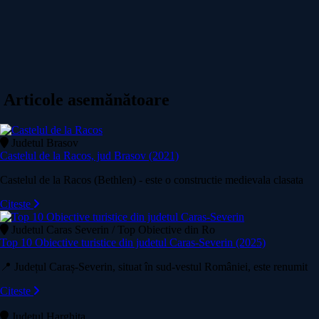
Articole asemănătoare
Judetul Brasov
Castelul de la Racos, jud Brasov (2021)
Castelul de la Racos (Bethlen) - este o constructie medievala clasata
Citeste
Judetul Caras Severin / Top Obiective din Ro
Top 10 Obiective turistice din judetul Caras-Severin (2025)
📍 Județul Caraș-Severin, situat în sud-vestul României, este renumit
Citeste
Judetul Harghita