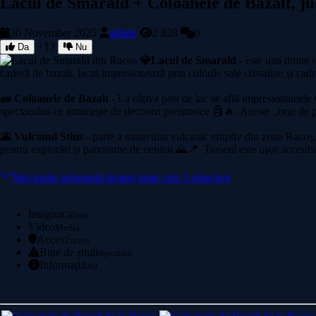
Lacul de Smarald + Coloanele de Bazalt, ju
30 November 2025
admin
2 828
0
+13
Da
Nu
💎Lacul de Smarald
- este una dintre 
carieră de bazalt, lacul impresionează prin culorile sale cristaline și cad
🧱 Coloanele de Bazalt
- La câțiva pași de lac se află impresionantele 
spectaculos ce amintește de decoruri preistorice 🗿🔥. Aceste „orgi de pi
🌋 Vulcanul Stins
- parte a masivului vulcanic eruptiv din zona Racoș, 
pentru explorări și panorame de neuitat 🌄📍. Traseul este ușor accesibil ș
Mai multe informatii despre toate cele 3 obiective
Imagini
Galerie
Video
Media
Acces
Traseu
Bine de știut
Important
Informații
Util