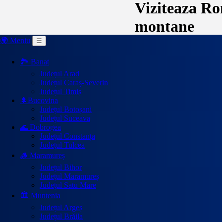
Viziteaza Rom
montane
🌍 Meniu
☰
🏞️ Banat
Județul Arad
Județul Caraș-Severin
Județul Timiș
🌲Bucovina
Județul Botoșani
Județul Suceava
🌊 Dobrogea
Județul Constanța
Județul Tulcea
🪵 Maramureș
Județul Bihor
Județul Maramureș
Județul Satu Mare
🏛️ Muntenia
Județul Argeș
Județul Brăila