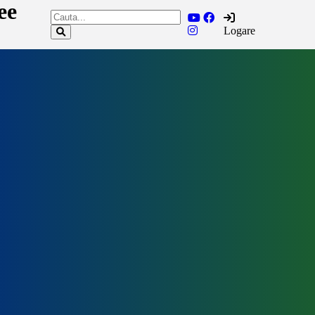
ee
Logare