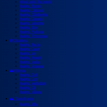
Municipiul București
Județul Buzău
Județul Călărași
Județul Dâmbovița
Județul Giurgiu
Județul Ialomița
Județul Ilfov
Județul Prahova
Județul Teleorman
🍇 Moldova
Județul Bacău
Județul Galați
Județul Iași
Județul Neamț
Județul Vaslui
Județul Vrancea
🌄 Oltenia
Județul Dolj
Județul Gorj
Județul Mehedinți
Județul Olt
Județul Vâlcea
⛰️ Transilvania
Județul Alba