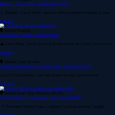
Barajul + Lacul Zetea, jud Harghita (2025)
💧 Barajul + Lacul Zetea - situat în inima județului Harghita, la doar
Citeste
Judetul Harghita
Lacul Rosu, judetul Harghita (2025)
🌊 Lacul Roșu - (local cunoscut și sub numele de Lacul Ghilcoș) este
Citeste
Judetul Caras Severin
Lacul Ochiul Beiului din Cheile Nerei, jud Caras (2025)
Lacul Ochiul Beiului - este una dintre cele mai spectaculoase
Citeste
Judetul Arad / Top Obiective din Ro
Top 10 Obiective turistice din judetul Arad (2025)
📍 Descoperă județul Arad, o regiune cu peisaje pitorești, bogății