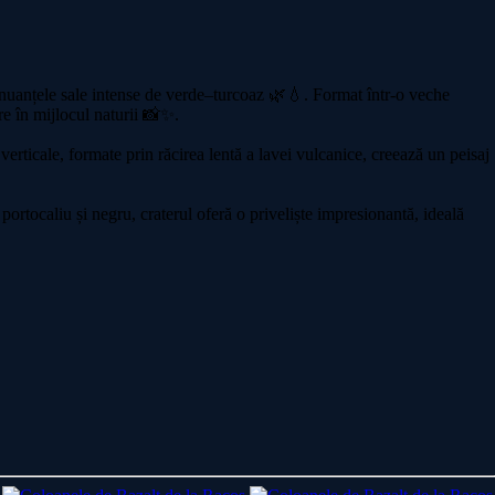
u nuanțele sale intense de verde–turcoaz 🌿💧. Format într-o veche
are în mijlocul naturii 📸✨.
erticale, formate prin răcirea lentă a lavei vulcanice, creează un peisaj
ortocaliu și negru, craterul oferă o priveliște impresionantă, ideală