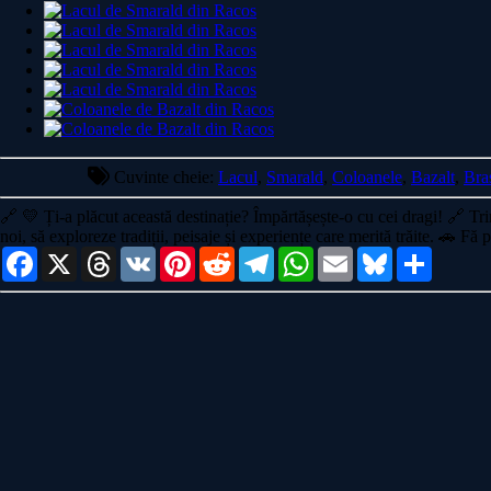
Cuvinte cheie:
Lacul
,
Smarald
,
Coloanele
,
Bazalt
,
Bra
🔗
💛 Ți-a plăcut această destinație? Împărtășește-o cu cei dragi!
🔗 Tri
noi, să exploreze tradiții, peisaje și experiențe care merită trăite. 🚗
Facebook
X
Threads
VK
Pinterest
Reddit
Telegram
WhatsApp
Email
Bluesky
Share