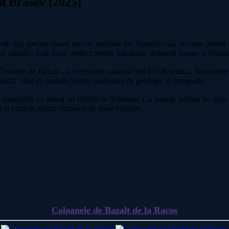
d Brasov (2025)
cele mai spectaculoase atracții naturale din Transilvania, renumit pentr
rul sălbatic. Este locul perfect pentru fotografii, drumeții ușoare și relax
Coloane de Bazalt – o rezervație naturală unică în România. Structurile v
atră” sunt un paradis pentru pasionații de geologie și fotografie.
reprezintă un peisaj rar întâlnit în România. Cu nuanțe intense de roșu, p
i potrivit pentru vizitatori de toate vârstele.
Coloanele de Bazalt de la Racos