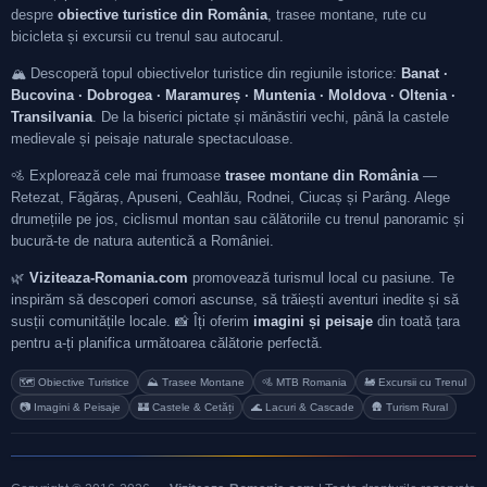
despre
obiective turistice din România
, trasee montane, rute cu
bicicleta și excursii cu trenul sau autocarul.
🏔️ Descoperă topul obiectivelor turistice din regiunile istorice:
Banat ·
Bucovina · Dobrogea · Maramureș · Muntenia · Moldova · Oltenia ·
Transilvania
. De la biserici pictate și mănăstiri vechi, până la castele
medievale și peisaje naturale spectaculoase.
🚵 Explorează cele mai frumoase
trasee montane din România
—
Retezat, Făgăraș, Apuseni, Ceahlău, Rodnei, Ciucaș și Parâng. Alege
drumețiile pe jos, ciclismul montan sau călătoriile cu trenul panoramic și
bucură-te de natura autentică a României.
🌿
Viziteaza-Romania.com
promovează turismul local cu pasiune. Te
inspirăm să descoperi comori ascunse, să trăiești aventuri inedite și să
susții comunitățile locale. 📸 Îți oferim
imagini și peisaje
din toată țara
pentru a-ți planifica următoarea călătorie perfectă.
🗺️ Obiective Turistice
⛰️ Trasee Montane
🚵 MTB Romania
🚂 Excursii cu Trenul
📷 Imagini & Peisaje
🏰 Castele & Cetăți
🌊 Lacuri & Cascade
🛖 Turism Rural