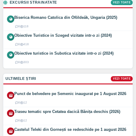
EXCURSII STRAINATATE
VEZI TOATE
Biserica Romano Catolica din Óföldeák, Ungaria (2025)
0
118
Obiective Turistice in Szeged vizitate intr-o zi (2024)
0
418
Obiective turistice in Subotica vizitate intr-o zi (2024)
0
303
ULTIMELE ȘTIRI
VEZI TOATE
Punct de belvedere pe Semenic inaugurat pe 1 August 2026
0
12
Traseu tematic spre Cetatea dacică Bănița deschis (2026)
0
12
Castelul Teleki din Gornești se redeschide pe 1 august 2026