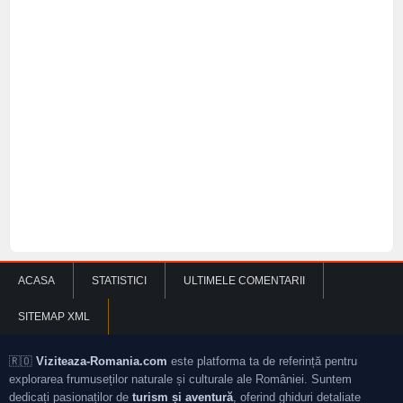
ACASA
STATISTICI
ULTIMELE COMENTARII
SITEMAP XML
🇷🇴
Viziteaza-Romania.com
este platforma ta de referință pentru
explorarea frumuseților naturale și culturale ale României. Suntem
dedicați pasionaților de
turism și aventură
, oferind ghiduri detaliate