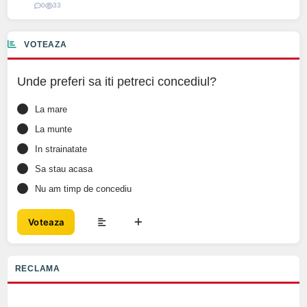
0
33
VOTEAZA
Unde preferi sa iti petreci concediul?
La mare
La munte
In strainatate
Sa stau acasa
Nu am timp de concediu
Voteaza
RECLAMA