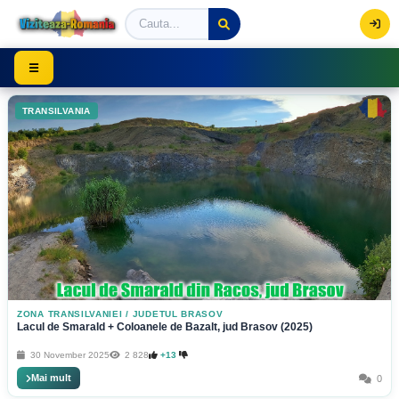
Viziteaza Romania | Obiective Turistice | Trasee mont
☰
TRANSILVANIA
ZONA TRANSILVANIEI
/
JUDETUL BRASOV
Lacul de Smarald + Coloanele de Bazalt, jud Brasov (2025)
30 November 2025
2 828
+13
Mai mult
0