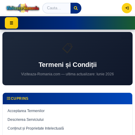
Viziteaza Romania | Obiective Turistice | Trasee mont
☰
📋
Termeni și Condiții
Viziteaza-Romania.com — ultima actualizare: Iunie 2026
CUPRINS
Acceptarea Termenilor
Descrierea Serviciului
Conținut și Proprietate Intelectuală