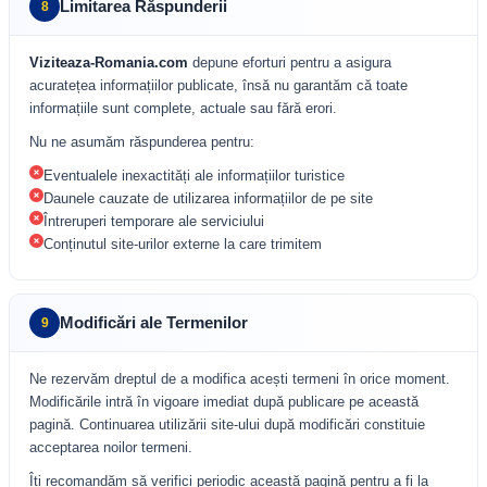
Limitarea Răspunderii
8
Viziteaza-Romania.com
depune eforturi pentru a asigura
acuratețea informațiilor publicate, însă nu garantăm că toate
informațiile sunt complete, actuale sau fără erori.
Nu ne asumăm răspunderea pentru:
Eventualele inexactități ale informațiilor turistice
Daunele cauzate de utilizarea informațiilor de pe site
Întreruperi temporare ale serviciului
Conținutul site-urilor externe la care trimitem
Modificări ale Termenilor
9
Ne rezervăm dreptul de a modifica acești termeni în orice moment.
Modificările intră în vigoare imediat după publicare pe această
pagină. Continuarea utilizării site-ului după modificări constituie
acceptarea noilor termeni.
Îți recomandăm să verifici periodic această pagină pentru a fi la