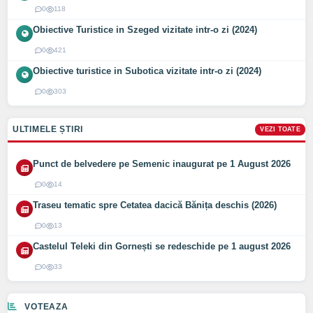
0
118
Obiective Turistice in Szeged vizitate intr-o zi (2024)
0
421
Obiective turistice in Subotica vizitate intr-o zi (2024)
0
303
ULTIMELE ȘTIRI
VEZI TOATE
Punct de belvedere pe Semenic inaugurat pe 1 August 2026
0
14
Traseu tematic spre Cetatea dacică Bănița deschis (2026)
0
13
Castelul Teleki din Gornești se redeschide pe 1 august 2026
0
33
VOTEAZA