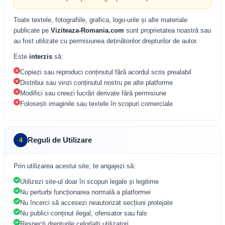
Toate textele, fotografiile, grafica, logo-urile și alte materiale
publicate pe
Viziteaza-Romania.com
sunt proprietatea noastră sau
au fost utilizate cu permisiunea deținătorilor drepturilor de autor.
Este
interzis
să:
Copiezi sau reproduci conținutul fără acordul scris prealabil
Distribui sau vinzi conținutul nostru pe alte platforme
Modifici sau creezi lucrări derivate fără permisiune
Folosești imaginile sau textele în scopuri comerciale
Reguli de Utilizare
4
Prin utilizarea acestui site, te angajezi să:
Utilizezi site-ul doar în scopuri legale și legitime
Nu perturbi funcționarea normală a platformei
Nu încerci să accesezi neautorizat secțiuni protejate
Nu publici conținut ilegal, ofensator sau fals
Respecți drepturile celorlalți utilizatori