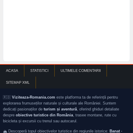
ACASA
STATISTICI
ULTIMELE COMENTARII
SITEMAP XML
🇷🇴
Viziteaza-Romania.com
este platforma ta de referință pentru
explorarea frumuseților naturale și culturale ale României. Suntem
dedicați pasionaților de
turism și aventură
, oferind ghiduri detaliate
despre
obiective turistice din România
, trasee montane, rute cu
bicicleta și excursii cu trenul sau autocarul.
🏔️ Descoperă topul obiectivelor turistice din regiunile istorice:
Banat ·