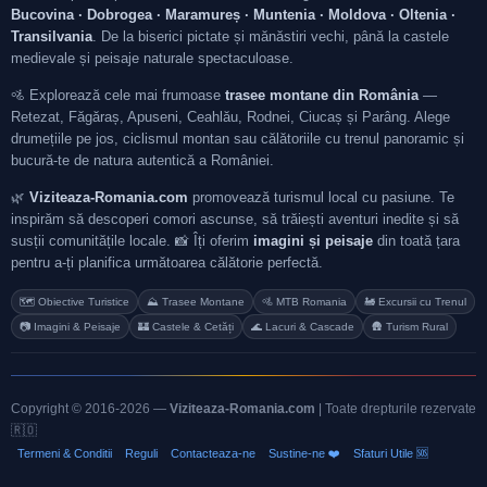
Bucovina · Dobrogea · Maramureș · Muntenia · Moldova · Oltenia ·
Transilvania
. De la biserici pictate și mănăstiri vechi, până la castele
medievale și peisaje naturale spectaculoase.
🚵 Explorează cele mai frumoase
trasee montane din România
—
Retezat, Făgăraș, Apuseni, Ceahlău, Rodnei, Ciucaș și Parâng. Alege
drumețiile pe jos, ciclismul montan sau călătoriile cu trenul panoramic și
bucură-te de natura autentică a României.
🌿
Viziteaza-Romania.com
promovează turismul local cu pasiune. Te
inspirăm să descoperi comori ascunse, să trăiești aventuri inedite și să
susții comunitățile locale. 📸 Îți oferim
imagini și peisaje
din toată țara
pentru a-ți planifica următoarea călătorie perfectă.
🗺️ Obiective Turistice
⛰️ Trasee Montane
🚵 MTB Romania
🚂 Excursii cu Trenul
📷 Imagini & Peisaje
🏰 Castele & Cetăți
🌊 Lacuri & Cascade
🛖 Turism Rural
Copyright © 2016-2026 —
Viziteaza-Romania.com
| Toate drepturile rezervate
🇷🇴
Termeni & Conditii
Reguli
Contacteaza-ne
Sustine-ne ❤️
Sfaturi Utile 🆘