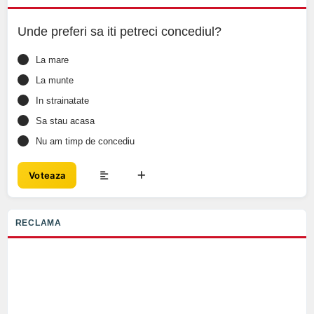
Unde preferi sa iti petreci concediul?
La mare
La munte
In strainatate
Sa stau acasa
Nu am timp de concediu
Voteaza
RECLAMA