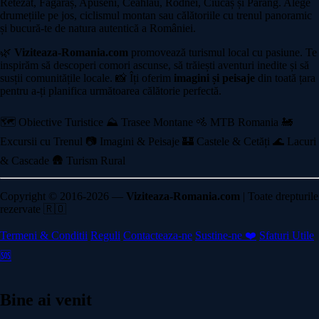
Retezat, Făgăraș, Apuseni, Ceahlău, Rodnei, Ciucaș și Parâng. Alege
drumețiile pe jos, ciclismul montan sau călătoriile cu trenul panoramic
și bucură-te de natura autentică a României.
🌿
Viziteaza-Romania.com
promovează turismul local cu pasiune. Te
inspirăm să descoperi comori ascunse, să trăiești aventuri inedite și să
susții comunitățile locale. 📸 Îți oferim
imagini și peisaje
din toată țara
pentru a-ți planifica următoarea călătorie perfectă.
🗺️ Obiective Turistice
⛰️ Trasee Montane
🚵 MTB Romania
🚂
Excursii cu Trenul
📷 Imagini & Peisaje
🏰 Castele & Cetăți
🌊 Lacuri
& Cascade
🛖 Turism Rural
Copyright © 2016-2026 —
Viziteaza-Romania.com
| Toate drepturile
rezervate 🇷🇴
Termeni & Conditii
Reguli
Contacteaza-ne
Sustine-ne ❤️
Sfaturi Utile
🆘
Bine ai venit