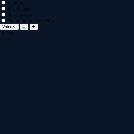
La munte
In strainatate
Sa stau acasa
Nu am timp de concediu
Voteaza
Reclama