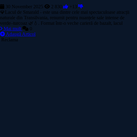
30 November 2025
2 830
+13
💎Lacul de Smarald - este una dintre cele mai spectaculoase atracții
naturale din Transilvania, renumit pentru nuanțele sale intense de
verde–turcoaz 🌿💧. Format într-o veche carieră de bazalt, lacul
Mai mult
0
Adaugă Articol
Reclama