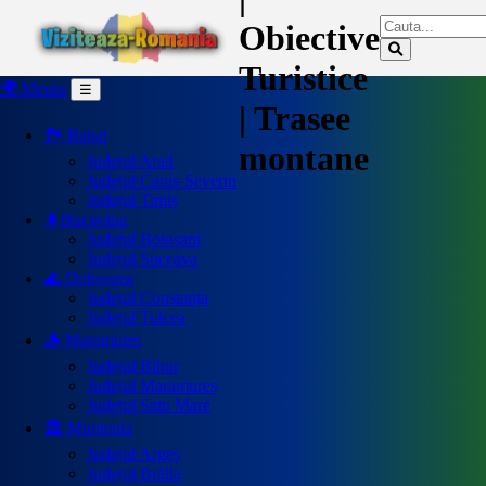
Obiective
Turistice
🌍 Meniu
☰
| Trasee
🏞️ Banat
montane
Județul Arad
Județul Caraș-Severin
Județul Timiș
🌲Bucovina
Județul Botoșani
Județul Suceava
🌊 Dobrogea
Județul Constanța
Județul Tulcea
🪵 Maramureș
Județul Bihor
Județul Maramureș
Județul Satu Mare
🏛️ Muntenia
Județul Argeș
Județul Brăila