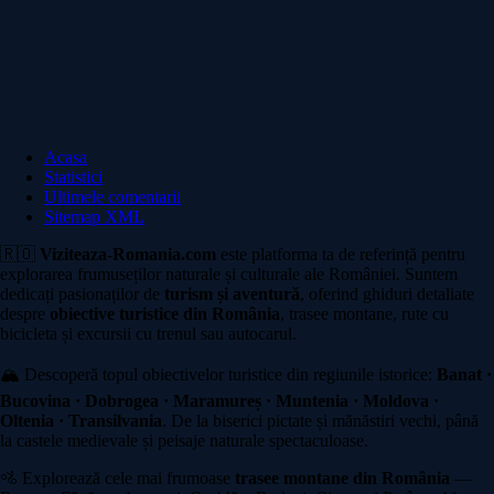
Acasa
Statistici
Ultimele comentarii
Sitemap XML
🇷🇴
Viziteaza-Romania.com
este platforma ta de referință pentru
explorarea frumuseților naturale și culturale ale României. Suntem
dedicați pasionaților de
turism și aventură
, oferind ghiduri detaliate
despre
obiective turistice din România
, trasee montane, rute cu
bicicleta și excursii cu trenul sau autocarul.
🏔️ Descoperă topul obiectivelor turistice din regiunile istorice:
Banat ·
Bucovina · Dobrogea · Maramureș · Muntenia · Moldova ·
Oltenia · Transilvania
. De la biserici pictate și mănăstiri vechi, până
la castele medievale și peisaje naturale spectaculoase.
🚵 Explorează cele mai frumoase
trasee montane din România
—