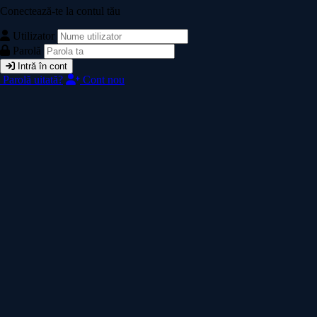
Conectează-te la contul tău
Utilizator
Parolă
Intră în cont
Parolă uitată?
Cont nou