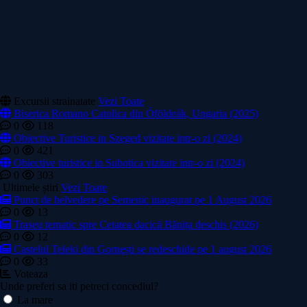
Excursii strainatate
Vezi Toate
Biserica Romano Catolica din Óföldeák, Ungaria (2025)
0
118
Obiective Turistice in Szeged vizitate intr-o zi (2024)
0
421
Obiective turistice in Subotica vizitate intr-o zi (2024)
0
303
Ultimele știri
Vezi Toate
Punct de belvedere pe Semenic inaugurat pe 1 August 2026
0
13
Traseu tematic spre Cetatea dacică Bănița deschis (2026)
0
12
Castelul Teleki din Gornești se redeschide pe 1 august 2026
0
33
Voteaza
Unde preferi sa iti petreci concediul?
La mare