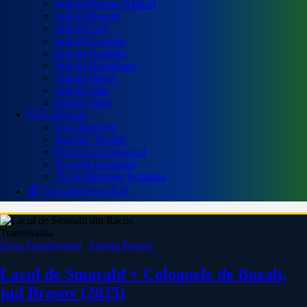
Județul Bistrița-Năsăud
Județul Brașov
Județul Cluj
Județul Covasna
Județul Harghita
Județul Hunedoara
Județul Mureș
Județul Sălaj
Județul Sibiu
🇷🇴 Diverse
Top Obiective
Imagini / Peisaje
Excursii cu autocarul
Excursii strainatate
Trasee Montane Romania
🏆 Top Obiective
HOT
Transilvania
Zona Transilvaniei
/
Judetul Brasov
Lacul de Smarald + Coloanele de Bazalt,
jud Brasov (2025)