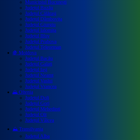
Municipiul București
Județul Buzău
Județul Călărași
Județul Dâmbovița
Județul Giurgiu
Județul Ialomița
Județul Ilfov
Județul Prahova
Județul Teleorman
🍇 Moldova
Județul Bacău
Județul Galați
Județul Iași
Județul Neamț
Județul Vaslui
Județul Vrancea
🌄 Oltenia
Județul Dolj
Județul Gorj
Județul Mehedinți
Județul Olt
Județul Vâlcea
⛰️ Transilvania
Județul Alba