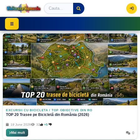
Viziteaza Romania | Obiective Turistice | Trasee mont
☰
EXCURSII CU BICICLETA
/
TOP OBIECTIVE DIN RO
TOP 20 Trasee pe Bicicletă din România (2026)
19 June 2026
32
+5
Mai mult
0