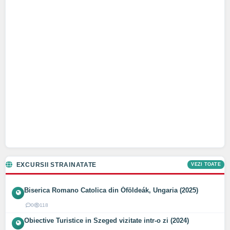
EXCURSII STRAINATATE
VEZI TOATE
Biserica Romano Catolica din Óföldeák, Ungaria (2025)
0
118
Obiective Turistice in Szeged vizitate intr-o zi (2024)