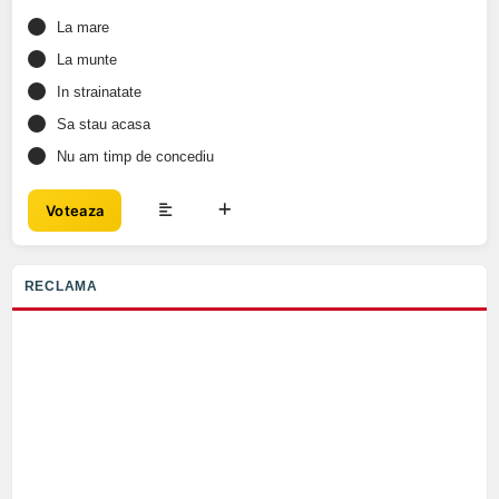
La mare
La munte
In strainatate
Sa stau acasa
Nu am timp de concediu
Voteaza
RECLAMA