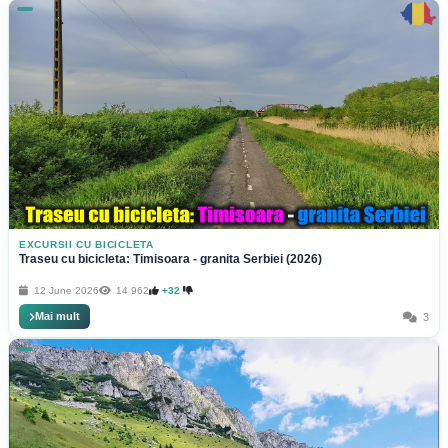
EXCURSII CU BICICLETA
Traseu cu bicicleta: Timisoara - granita Serbiei (2026)
12 June 2026
14 962
+32
Mai mult
3