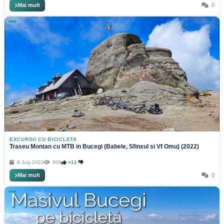
Mai mult
0
EXCURSII CU BICICLETA
Traseu Montan cu MTB in Bucegi (Babele, Sfinxul si Vf Omu) (2022)
8 July 2022
809
+11
Mai mult
0