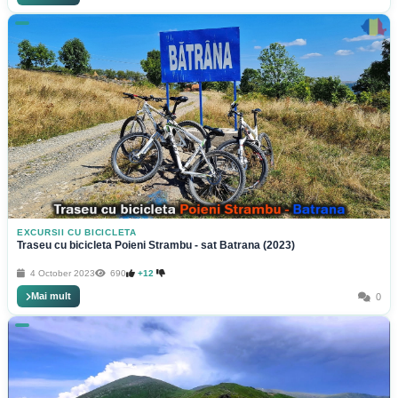
EXCURSII CU BICICLETA
Traseu cu bicicleta Poieni Strambu - sat Batrana (2023)
4 October 2023
690
+12
Mai mult
0