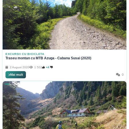
EXCURSII CU BICICLETA
Traseu montan cu MTB Azuga - Cabana Susai (2020)
2 August 2020
1 502
+4
Mai mult
0