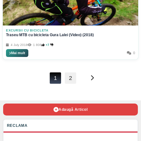
EXCURSII CU BICICLETA
Traseu MTB cu bicicleta Gura Lalei (Video) (2018)
4 July 2018
1 808
+7
Mai mult
0
1
2
Adaugă Articol
RECLAMA