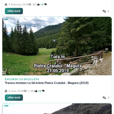
3 February 2020
907
+5
Mai mult
0
EXCURSII CU BICICLETA
Traseu montan cu bicicleta Piatra Craiului - Magura (2019)
6 June 2019
1 082
+6
Mai mult
0