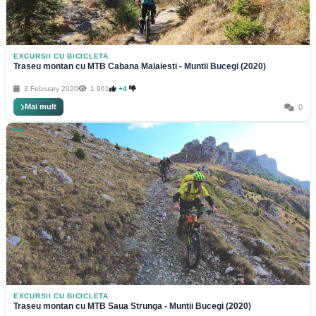
EXCURSII CU BICICLETA
Traseu montan cu MTB Cabana Malaiesti - Muntii Bucegi (2020)
3 February 2020
1 961
+4
Mai mult
0
EXCURSII CU BICICLETA
Traseu montan cu MTB Saua Strunga - Muntii Bucegi (2020)