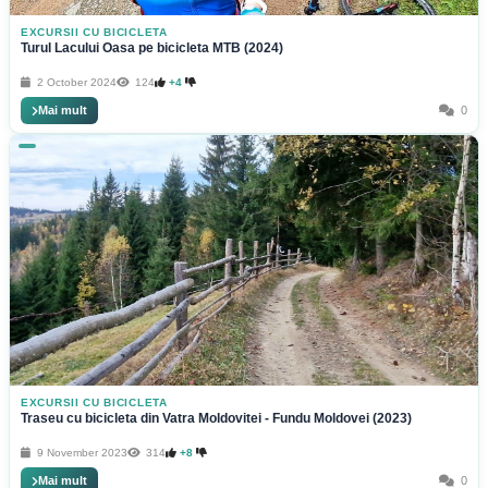
EXCURSII CU BICICLETA
Turul Lacului Oasa pe bicicleta MTB (2024)
2 October 2024
124
+4
Mai mult
0
EXCURSII CU BICICLETA
Traseu cu bicicleta din Vatra Moldovitei - Fundu Moldovei (2023)
9 November 2023
314
+8
Mai mult
0