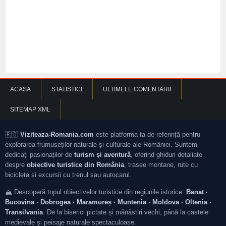
ACASA
STATISTICI
ULTIMELE COMENTARII
SITEMAP XML
🇷🇴
Viziteaza-Romania.com
este platforma ta de referință pentru
explorarea frumuseților naturale și culturale ale României. Suntem
dedicați pasionaților de
turism și aventură
, oferind ghiduri detaliate
despre
obiective turistice din România
, trasee montane, rute cu
bicicleta și excursii cu trenul sau autocarul.
🏔️ Descoperă topul obiectivelor turistice din regiunile istorice:
Banat ·
Bucovina · Dobrogea · Maramureș · Muntenia · Moldova · Oltenia ·
Transilvania
. De la biserici pictate și mănăstiri vechi, până la castele
medievale și peisaje naturale spectaculoase.