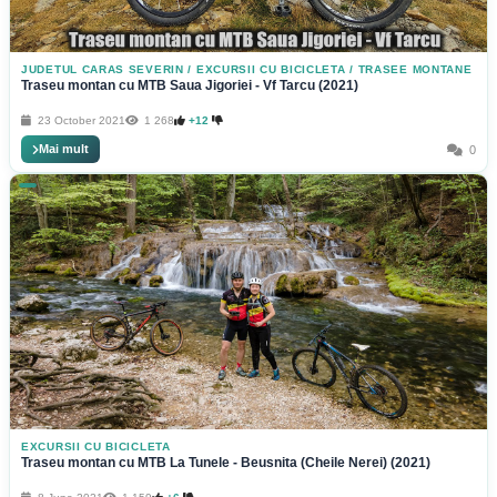
JUDETUL CARAS SEVERIN
/
EXCURSII CU BICICLETA
/
TRASEE MONTANE
Traseu montan cu MTB Saua Jigoriei - Vf Tarcu (2021)
23 October 2021
1 268
+12
Mai mult
0
EXCURSII CU BICICLETA
Traseu montan cu MTB La Tunele - Beusnita (Cheile Nerei) (2021)