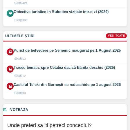
0
421
Obiective turistice in Subotica vizitate intr-o zi (2024)
0
303
ULTIMELE ȘTIRI
VEZI TOATE
Punct de belvedere pe Semenic inaugurat pe 1 August 2026
0
13
Traseu tematic spre Cetatea dacică Bănița deschis (2026)
0
12
Castelul Teleki din Gornești se redeschide pe 1 august 2026
0
33
VOTEAZA
Unde preferi sa iti petreci concediul?