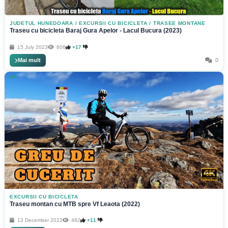
JUDETUL HUNEDOARA
/
EXCURSII CU BICICLETA
/
TRASEE MONTANE
Traseu cu bicicleta Baraj Gura Apelor - Lacul Bucura (2023)
15 July 2023
606
+17
Mai mult
0
EXCURSII CU BICICLETA
Traseu montan cu MTB spre Vf Leaota (2022)
13 December 2022
482
+11