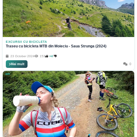
EXCURSII CU BICICLETA
Traseu cu bicicleta MTB din Moieciu - Saua Strunga (2024)
23 October 2024
153
+4
Mai mult
0