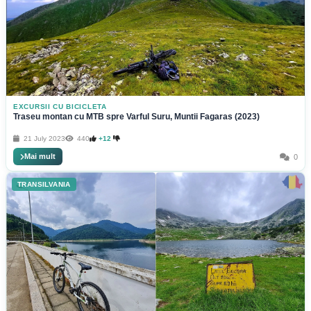
EXCURSII CU BICICLETA
Traseu montan cu MTB spre Varful Suru, Muntii Fagaras (2023)
21 July 2023
440
+12
Mai mult
0
TRANSILVANIA