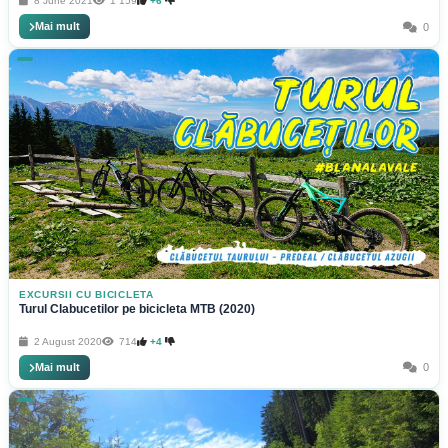
8 June 2021
1 159
+6
Mai mult
0
EXCURSII CU BICICLETA
Turul Clabucetilor pe bicicleta MTB (2020)
2 August 2020
714
+4
Mai mult
0