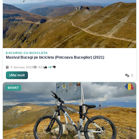
EXCURSII CU BICICLETA
Masivul Bucegi pe bicicleta (Potcoava Bucegilor) (2021)
3 January 2022
623
+8
Mai mult
0
BANAT