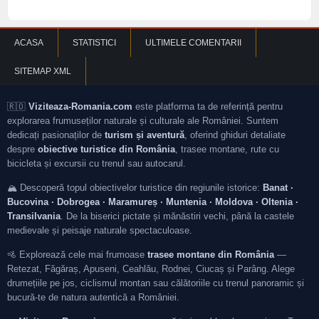
ACASA
STATISTICI
ULTIMELE COMENTARII
SITEMAP XML
🇷🇴
Viziteaza-Romania.com
este platforma ta de referință pentru
explorarea frumuseților naturale și culturale ale României. Suntem
dedicați pasionaților de
turism și aventură
, oferind ghiduri detaliate
despre
obiective turistice din România
, trasee montane, rute cu
bicicleta și excursii cu trenul sau autocarul.
🏔️ Descoperă topul obiectivelor turistice din regiunile istorice:
Banat ·
Bucovina · Dobrogea · Maramureș · Muntenia · Moldova · Oltenia ·
Transilvania
. De la biserici pictate și mănăstiri vechi, până la castele
medievale și peisaje naturale spectaculoase.
🚵 Explorează cele mai frumoase
trasee montane din România
—
Retezat, Făgăraș, Apuseni, Ceahlău, Rodnei, Ciucaș și Parâng. Alege
drumețiile pe jos, ciclismul montan sau călătoriile cu trenul panoramic și
bucură-te de natura autentică a României.