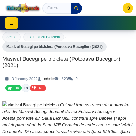
Viziteaza Romania | Obiective Turistice | Trasee mont
☰
›
›
Acasă
Excursii cu Bicicleta
Masivul Bucegi pe bicicleta (Potcoava Bucegilor) (2021)
Masivul Bucegi pe bicicleta (Potcoava Bucegilor)
(2021)
3 January 2022
admin
623
0
+8
Da
Nu
C
el mai frumos traseu de mountain-
bike din Masivul Bucegi denumit de noi Potcoava Bucegilor.
Acesta pornește din Șaua Dichiului, continuă spre Babele și apoi
mai departe până în Șaua Văii Cerbului de unde cotește spre Vârful
Doamnele. Din acest punct traseul revine prin Șaua Bătrâna, Șaua