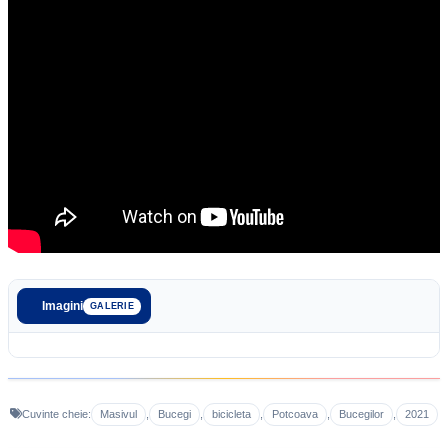
Imagini
GALERIE
Masivul
Bucegi
bicicleta
Potcoava
Bucegilor
2021
Cuvinte cheie:
,
,
,
,
,