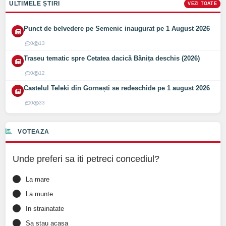
ULTIMELE ȘTIRI
VEZI TOATE
Punct de belvedere pe Semenic inaugurat pe 1 August 2026
0
13
Traseu tematic spre Cetatea dacică Bănița deschis (2026)
0
12
Castelul Teleki din Gornești se redeschide pe 1 august 2026
0
33
VOTEAZA
Unde preferi sa iti petreci concediul?
La mare
La munte
In strainatate
Sa stau acasa