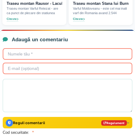
Traseu montan Rausor - Lacul Stevia - Vf Retezat - Lolaia
Traseu montan Stana lui Burnei -
Traseu montan Varful Retezat - are
Varful Moldoveanu - este cel mai inalt
ca punct de plecare din statiunea
varf din Romania avand 2.544
Citeste
Citeste
Adaugă un comentariu
Reguli comentarii
Regulament
Cod securitate: