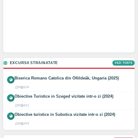
EXCURSII STRAINATATE
VEZI TOATE
Biserica Romano Catolica din Óföldeák, Ungaria (2025)
0
118
Obiective Turistice in Szeged vizitate intr-o zi (2024)
0
421
Obiective turistice in Subotica vizitate intr-o zi (2024)
0
303