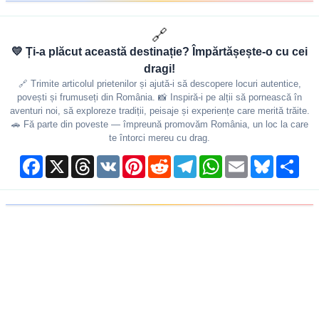
🔗
💛 Ți-a plăcut această destinație? Împărtășește-o cu cei
dragi!
🔗 Trimite articolul prietenilor și ajută-i să descopere locuri autentice,
povești și frumuseți din România. 📸 Inspiră-i pe alții să pornească în
aventuri noi, să exploreze tradiții, peisaje și experiențe care merită trăite.
🚗 Fă parte din poveste — împreună promovăm România, un loc la care
te întorci mereu cu drag.
Facebook
X
Threads
VK
Pinterest
Reddit
Telegram
WhatsApp
Email
Bluesky
Shar