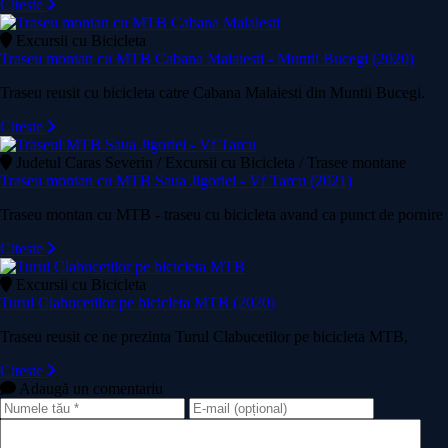
Citeste
Excursii cu Bicicleta
Traseu montan cu MTB Cabana Malaiesti - Muntii Bucegi (2020)
Traseu reusit cu bicicleta catre Cabana Malaiesti din Muntii Bucegi.
Citeste
Judetul Caras Severin / Excursii cu Bicicleta / Trasee montane
Traseu montan cu MTB Saua Jigoriei - Vf Tarcu (2021)
Traseu montan cu MTB - traseu cu bicicleta avand ca punct de pornire
Citeste
Excursii cu Bicicleta
Turul Clabucetilor pe bicicleta MTB (2020)
Traseu reusit ce ne prezinta Turul Clabucetilor pe bicicleta MTB,
Citeste
Adaugă un comentariu