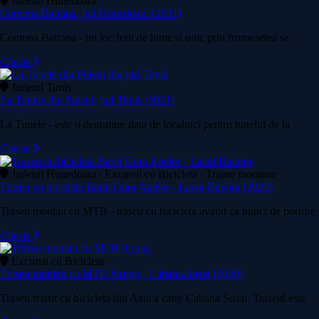
Judetul Hunedoara
Comuna Batrana, jud Hunedoara (2021)
Comuna Batrana - un loc ferit de lume si unic prin frumusetea sa
Citeste
Judetul Timis
La Tunele din Poieni, jud Timis (2021)
La Tunele - este o denumire data de localnici pentru tunelul de la
Citeste
Judetul Hunedoara / Excursii cu Bicicleta / Trasee montane
Traseu cu bicicleta Baraj Gura Apelor - Lacul Bucura (2023)
Traseu montan cu MTB - traseu cu bicicleta avand ca punct de pornire
Citeste
Excursii cu Bicicleta
Traseu montan cu MTB Azuga - Cabana Susai (2020)
Traseu reusit cu bicicleta din Azuca catre Cabana Susai. Traseul este