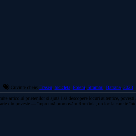
Cuvinte cheie:
Traseu
,
bicicleta
,
Poieni
,
Strambu
,
Batrana
,
2023
mite articolul prietenilor și ajută-i să descopere locuri autentice, poveșt
 Fă parte din poveste — împreună promovăm România, un loc la care te înt