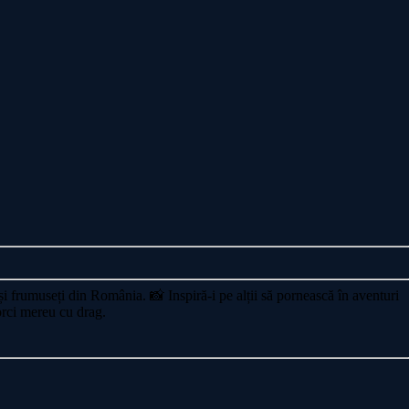
i și frumuseți din România. 📸 Inspiră-i pe alții să pornească în aventuri
orci mereu cu drag.