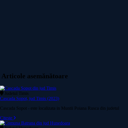
Articole asemănătoare
Judetul Timis
Cascada Sopot, jud Timis (2023)
Cascada Sopot - este localizata in Muntii Poiana Rusca din judetul
Citeste