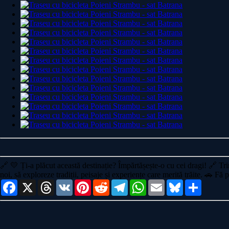
🔗
💛 Ți-a plăcut această destinație? Împărtășește-o cu cei dragi!
🔗 Tri
noi, să exploreze tradiții, peisaje și experiențe care merită trăite. 🚗
Facebook
X
Threads
VK
Pinterest
Reddit
Telegram
WhatsApp
Email
Bluesky
Share