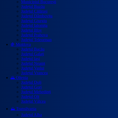
Municipiul București
Județul Buzău
Județul Călărași
Județul Dâmbovița
Județul Giurgiu
Județul Ialomița
Județul Ilfov
Județul Prahova
Județul Teleorman
🍇 Moldova
Județul Bacău
Județul Galați
Județul Iași
Județul Neamț
Județul Vaslui
Județul Vrancea
🌄 Oltenia
Județul Dolj
Județul Gorj
Județul Mehedinți
Județul Olt
Județul Vâlcea
⛰️ Transilvania
Județul Alba