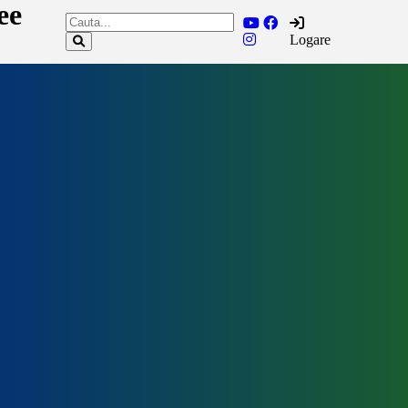
ee
Logare