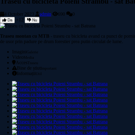
Traseu cu bicicleta Poieni Strambu - sat Ba
4 October 2023
admin
690
0
+12
Da
Nu
Traseu montan cu MTB
- traseu cu bicicleta avand ca punct de porni
de usor prin padure pe drum forestier prea putin circulat de lume.
Imagini
Galerie
Video
Media
Acces
Traseu
Bine de știut
Important
Informații
Util