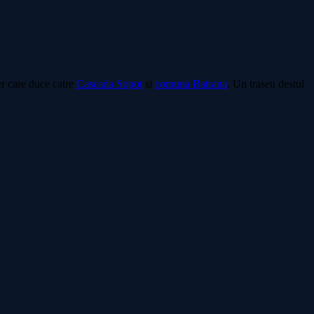
er care duce catre
Cascada Sopot
si
comuna Batrana
. Un traseu destul