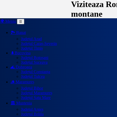
Viziteaza Rom
montane
🌍 Meniu
☰
🏞️ Banat
Județul Arad
Județul Caraș-Severin
Județul Timiș
🌲Bucovina
Județul Botoșani
Județul Suceava
🌊 Dobrogea
Județul Constanța
Județul Tulcea
🪵 Maramureș
Județul Bihor
Județul Maramureș
Județul Satu Mare
🏛️ Muntenia
Județul Argeș
Județul Brăila