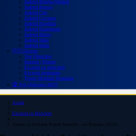
Județul Bistrița-Năsăud
Județul Brașov
Județul Cluj
Județul Covasna
Județul Harghita
Județul Hunedoara
Județul Mureș
Județul Sălaj
Județul Sibiu
🇷🇴 Diverse
Top Obiective
Imagini / Peisaje
Excursii cu autocarul
Excursii strainatate
Trasee Montane Romania
🏆 Top Obiective
HOT
Acasă
›
Excursii cu Bicicleta
›
Traseu cu bicicleta Poieni Strambu - sat Batrana (2023)