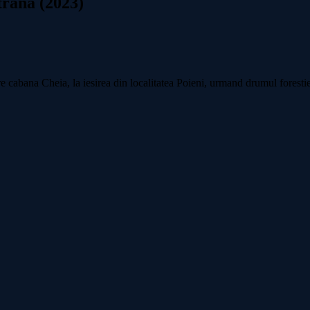
trana (2023)
re cabana Cheia, la iesirea din localitatea Poieni, urmand drumul foresti