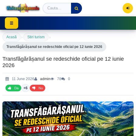
Viziteaza Romania | Obiective Turistice | Trasee mont
☰
›
›
Acasă
Stiri turism
Transfăgărășanul se redeschide oficial pe 12 iunie 2026
Transfăgărășanul se redeschide oficial pe 12 iunie
2026
11 June 2026
admin
78
0
+6
Da
Nu