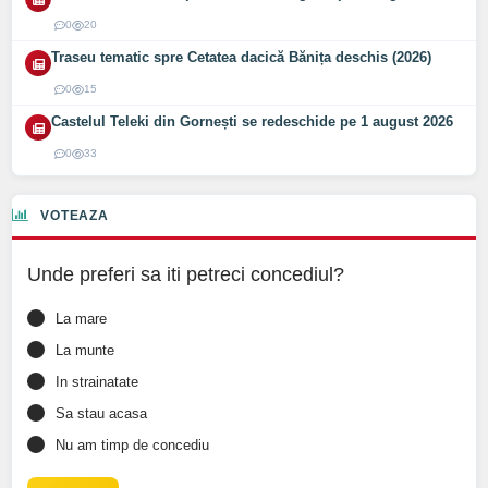
0
20
Traseu tematic spre Cetatea dacică Bănița deschis (2026)
0
15
Castelul Teleki din Gornești se redeschide pe 1 august 2026
0
33
VOTEAZA
Unde preferi sa iti petreci concediul?
La mare
La munte
In strainatate
Sa stau acasa
Nu am timp de concediu