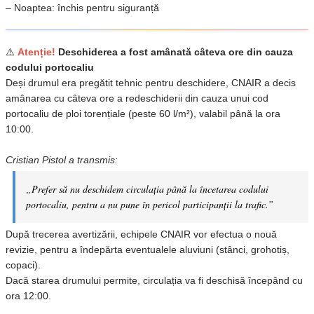
– Noaptea: închis pentru siguranță
⚠️
Atenție!
Deschiderea a fost amânată câteva ore din cauza
codului portocaliu
Deși drumul era pregătit tehnic pentru deschidere, CNAIR a decis
amânarea cu câteva ore a redeschiderii din cauza unui cod
portocaliu de ploi torențiale (peste 60 l/m²), valabil până la ora
10:00.
Cristian Pistol a transmis:
„Prefer să nu deschidem circulația până la încetarea codului
portocaliu, pentru a nu pune în pericol participanții la trafic.”
După trecerea avertizării, echipele CNAIR vor efectua o nouă
revizie, pentru a îndepărta eventualele aluviuni (stânci, grohotiș,
copaci).
Dacă starea drumului permite, circulația va fi deschisă începând cu
ora 12:00.