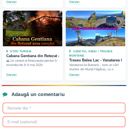
Citeste
Citeste
STIRI TURISM
JUDETUL SIBIU / TRASEE
Cabana Gentiana din Retezat arsa complet (2026)
MONTANE
Traseu Balea Lac - Vanatarea lui B
🌄 Un simbol al Retezatului pierdut în
incendiul din 8–9 mai 2026
Vanatarea lui Buteanu - este un vârf
muntos din Munții Făgăraș, cu o
Citeste
Citeste
Adaugă un comentariu