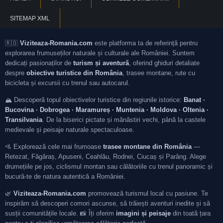
SITEMAP XML
🇷🇴
Viziteaza-Romania.com
este platforma ta de referință pentru
explorarea frumuseților naturale și culturale ale României. Suntem
dedicați pasionaților de
turism și aventură
, oferind ghiduri detaliate
despre
obiective turistice din România
, trasee montane, rute cu
bicicleta și excursii cu trenul sau autocarul.
🏔️ Descoperă topul obiectivelor turistice din regiunile istorice:
Banat ·
Bucovina · Dobrogea · Maramureș · Muntenia · Moldova · Oltenia ·
Transilvania
. De la biserici pictate și mănăstiri vechi, până la castele
medievale și peisaje naturale spectaculoase.
🚵 Explorează cele mai frumoase
trasee montane din România
—
Retezat, Făgăraș, Apuseni, Ceahlău, Rodnei, Ciucaș și Parâng. Alege
drumețiile pe jos, ciclismul montan sau călătoriile cu trenul panoramic și
bucură-te de natura autentică a României.
🌿
Viziteaza-Romania.com
promovează turismul local cu pasiune. Te
inspirăm să descoperi comori ascunse, să trăiești aventuri inedite și să
susții comunitățile locale. 📸 Îți oferim
imagini și peisaje
din toată țara