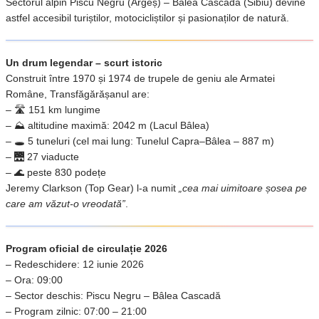
Sectorul alpin Piscu Negru (Argeș) – Bâlea Cascadă (Sibiu) devine
astfel accesibil turiștilor, motocicliștilor și pasionaților de natură.
Un drum legendar – scurt istoric
Construit între 1970 și 1974 de trupele de geniu ale Armatei
Române, Transfăgărășanul are:
– 🛣️ 151 km lungime
– ⛰️ altitudine maximă: 2042 m (Lacul Bâlea)
– 🕳️ 5 tuneluri (cel mai lung: Tunelul Capra–Bâlea – 887 m)
– 🌉 27 viaducte
– 🌊 peste 830 podețe
Jeremy Clarkson (Top Gear) l-a numit
„cea mai uimitoare șosea pe
care am văzut-o vreodată”
.
Program oficial de circulație 2026
– Redeschidere: 12 iunie 2026
– Ora: 09:00
– Sector deschis: Piscu Negru – Bâlea Cascadă
– Program zilnic: 07:00 – 21:00