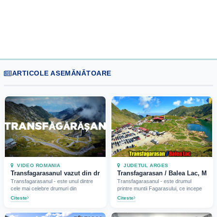
ARTICOLE ASEMĂNĂTOARE
VIDEO ROMANIA
JUDETUL ARGES
Transfagarasanul vazut din drona (2024)
Transfagarasan / Balea Lac, Munt
Transfagarasanul - este unul dintre
Transfagarasanul - este drumul
cele mai celebre drumuri din
printre muntii Fagarasului, ce incepe
Citeste
Citeste