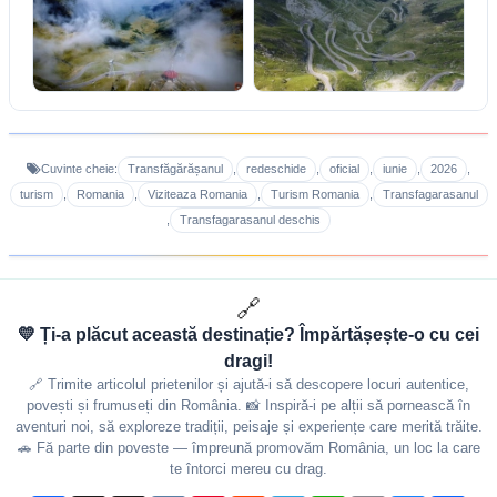
Transfăgărășanul
redeschide
oficial
iunie
2026
Cuvinte cheie:
,
,
,
,
,
turism
Romania
Viziteaza Romania
Turism Romania
Transfagarasanul
,
,
,
,
Transfagarasanul deschis
,
🔗
💛 Ți-a plăcut această destinație? Împărtășește-o cu cei
dragi!
🔗 Trimite articolul prietenilor și ajută-i să descopere locuri autentice,
povești și frumuseți din România. 📸 Inspiră-i pe alții să pornească în
aventuri noi, să exploreze tradiții, peisaje și experiențe care merită trăite.
🚗 Fă parte din poveste — împreună promovăm România, un loc la care
te întorci mereu cu drag.