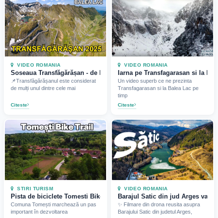
VIDEO ROMANIA
VIDEO ROMANIA
Soseaua Transfăgărășan - de la Cârțișoara la Bâlea Lac
Iarna pe Transfagarasan si la Bal
📌Transfăgărășanul este considerat
Un video superb ce ne prezinta
de mulți unul dintre cele mai
Transfagarasan si la Balea Lac pe
timp
Citeste
Citeste
STIRI TURISM
VIDEO ROMANIA
Pista de biciclete Tomesti Bike Trail finalizata (2026)
Barajul Satic din jud Arges vazut
Comuna Tomești marchează un pas
✨ Filmare din drona reusita asupra
important în dezvoltarea
Barajului Satic din judetul Arges,