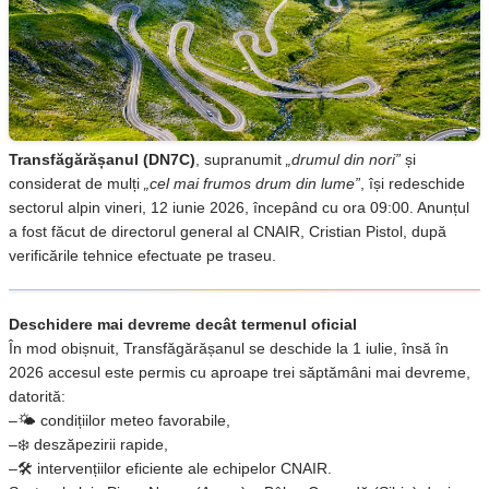
Transfăgărășanul (DN7C)
, supranumit
„drumul din nori”
și
considerat de mulți
„cel mai frumos drum din lume”
, își redeschide
sectorul alpin vineri, 12 iunie 2026, începând cu ora 09:00. Anunțul
a fost făcut de directorul general al CNAIR, Cristian Pistol, după
verificările tehnice efectuate pe traseu.
Deschidere mai devreme decât termenul oficial
În mod obișnuit, Transfăgărășanul se deschide la 1 iulie, însă în
2026 accesul este permis cu aproape trei săptămâni mai devreme,
datorită:
–🌤️ condițiilor meteo favorabile,
–❄️ deszăpezirii rapide,
–🛠️ intervențiilor eficiente ale echipelor CNAIR.