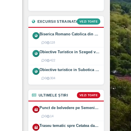
EXCURSII STRAINATATE
VEZI TOATE
Biserica Romano Catolica din Óföldeák, Ungaria (2025)
0
118
Obiective Turistice in Szeged vizitate intr-o zi (2024)
0
422
Obiective turistice in Subotica vizitate intr-o zi (2024)
0
304
ULTIMELE ȘTIRI
VEZI TOATE
Punct de belvedere pe Semenic inaugurat pe 1 August 2026
0
14
Traseu tematic spre Cetatea dacică Bănița deschis (2026)