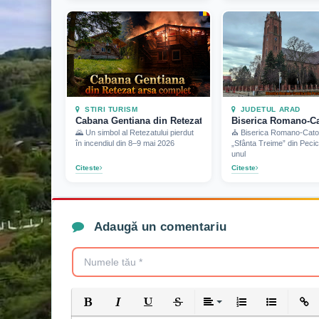
STIRI TURISM
JUDETUL ARAD
Cabana Gentiana din Retezat arsa complet (2026)
Biserica Romano-Cat
🌄 Un simbol al Retezatului pierdut
⛪ Biserica Romano-Catol
în incendiul din 8–9 mai 2026
„Sfânta Treime” din Pecic
unul
Citeste
Citeste
Adaugă un comentariu
Bold
Italic
Underline
Strikethrough
Align
Ordered List
Unordered 
Inser