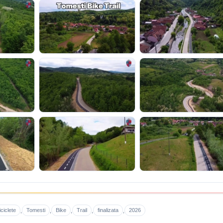
iciclete
Tomesti
Bike
Trail
finalizata
2026
,
,
,
,
,