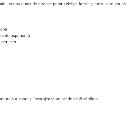
fel un nou punct de atracție pentru cicliști, familii și turiști care vor să
.
 zonă
rile de experiență
 aer liber
turală a zonei și încurajează un stil de viață sănătos.