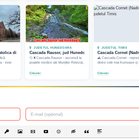
JUDETUL HUNEDOARA
JUDETUL TIMIS
olica din Pecica, jud Arad (2026)
Cascada Rausor, jud Hunedoara (2026)
Cascada Cornet (Nadra
ică
💦🌲Cascada Rausor - ascunsă la
🌊 Cascada Cornet - reprez
a - este
poalele nordice ale Munților Retezat,
dintre cele mai frumoase și
Citeste
Citeste
List
t Link
Insert protected link
Insert Image
Insert Video
Insert media link
Emoticons
Insert hidden text
Insert Quote
Insert spoiler