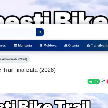
rasee montane
ureș
🏛️ Muntenia
🍇 Moldova
🌄 Oltenia
⛰️ Transilvani
ail finalizata (2026)
 Trail finalizata (2026)
+7
Da