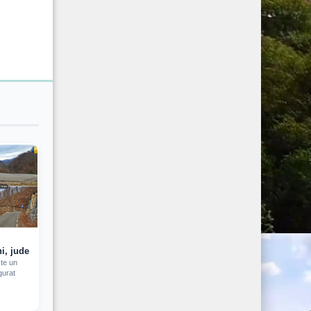
, judetul Timis (2024)
te un
gurat