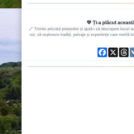
💛 Ți-a plăcut aceast
🔗 Trimite articolul prietenilor și ajută-i să descopere locuri 
noi, să exploreze tradiții, peisaje și experiențe care merită
Facebook
X
Th