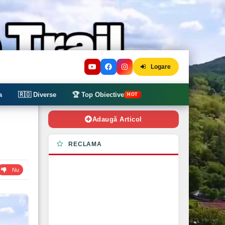
Logare
a
🇷🇴 Diverse
🏆 Top Obiective
HOT
Adaugă Articol
RECLAMA
Nu