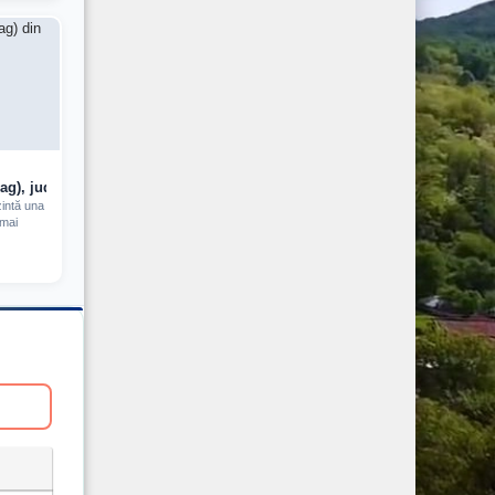
g), judetul Timis (2026)
intă una
 mai