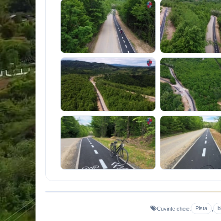
Pista
b
Cuvinte cheie:
,