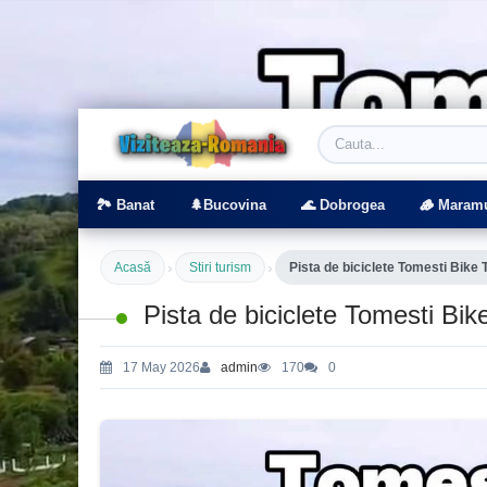
Viziteaza Romania | Obiective Turistice | T
🏞️ Banat
🌲Bucovina
🌊 Dobrogea
🪵 Maram
›
›
Acasă
Stiri turism
Pista de biciclete Tomesti Bike Tr
Pista de biciclete Tomesti Bike
17 May 2026
admin
170
0