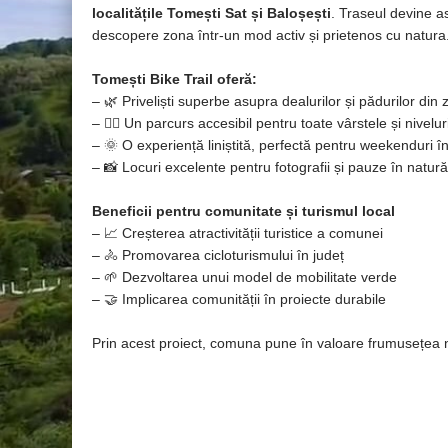
localitățile Tomești Sat și Baloșești
. Traseul devine ast
descopere zona într-un mod activ și prietenos cu natura
Tomești Bike Trail oferă:
– 🌿 Priveliști superbe asupra dealurilor și pădurilor din
– 🚴‍♀️ Un parcurs accesibil pentru toate vârstele și nivelu
– 🌞 O experiență liniștită, perfectă pentru weekenduri în
– 📸 Locuri excelente pentru fotografii și pauze în natură
Beneficii pentru comunitate și turismul local
– 📈 Creșterea atractivității turistice a comunei
– 🚴 Promovarea cicloturismului în județ
– 🌱 Dezvoltarea unui model de mobilitate verde
– 🤝 Implicarea comunității în proiecte durabile
Prin acest proiect, comuna pune în valoare frumusețea na