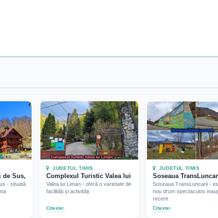
JUDETUL TIMIS
JUDETUL TIMIS
 de Sus, jud Timis (2025)
Complexul Turistic Valea lui Liman, judetul Timis (2023)
Soseaua TransLuncani
s - situată
Valea lui Liman - oferă o varietate de
Soseaua TransLuncani - es
una
facilități și activități
nou drum spectaculos inau
recent
Citeste
Citeste