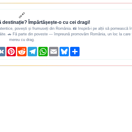
🔗
ă destinație? Împărtășește-o cu cei dragi!
autentice, povești și frumuseți din România. 📸 Inspiră-i pe alții să pornească î
 trăite. 🚗 Fă parte din poveste — împreună promovăm România, un loc la care t
mereu cu drag.
reads
VK
Pinterest
Reddit
Telegram
WhatsApp
Email
Bluesky
Share