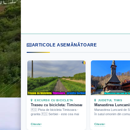
ARTICOLE ASEMĂNĂTOARE
EXCURSII CU BICICLETA
JUDETUL TIMIS
Traseu cu bicicleta: Timisoara - granita Serbiei (2026)
Manastirea Luncanii
🇷🇴 Pista de bicicleta Timisoara -
Manastirea Luncanii de Su
granita 🇷🇸 Serbiei - este cea mai
în satul omonim din com
Citeste
Citeste