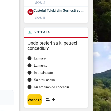
0
13
Castelul Teleki din Gornești se redeschide pe 1 august 2026
0
33
VOTEAZA
Unde preferi sa iti petreci
concediul?
La mare
La munte
In strainatate
Sa stau acasa
Nu am timp de concediu
Voteaza