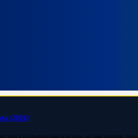
ata (2026)
verzi: a fost finalizată pista de biciclete care leagă localitățile Tomeșt