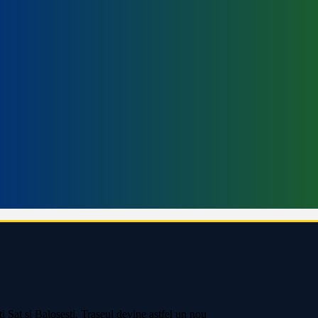
i Sat și Baloșești. Traseul devine astfel un nou