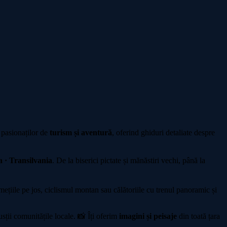
 pasionaților de
turism și aventură
, oferind ghiduri detaliate despre
 · Transilvania
. De la biserici pictate și mănăstiri vechi, până la
iile pe jos, ciclismul montan sau călătoriile cu trenul panoramic și
sții comunitățile locale. 📸 Îți oferim
imagini și peisaje
din toată țara