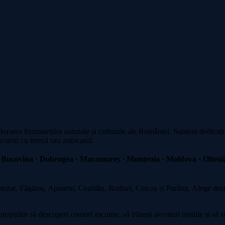
plorarea frumuseților naturale și culturale ale României. Suntem dedicați
xcursii cu trenul sau autocarul.
 Bucovina · Dobrogea · Maramureș · Muntenia · Moldova · Oltenia
zat, Făgăraș, Apuseni, Ceahlău, Rodnei, Ciucaș și Parâng. Alege drumeț
spirăm să descoperi comori ascunse, să trăiești aventuri inedite și să su