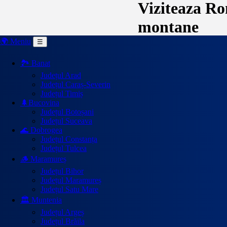
Viziteaza Rom
montane
🌍 Meniu
☰
🏞️ Banat
Județul Arad
Județul Caraș-Severin
Județul Timiș
🌲Bucovina
Județul Botoșani
Județul Suceava
🌊 Dobrogea
Județul Constanța
Județul Tulcea
🪵 Maramureș
Județul Bihor
Județul Maramureș
Județul Satu Mare
🏛️ Muntenia
Județul Argeș
Județul Brăila