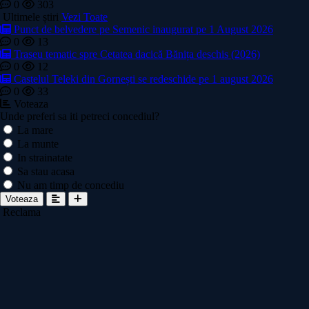
0
303
Ultimele știri
Vezi Toate
Punct de belvedere pe Semenic inaugurat pe 1 August 2026
0
13
Traseu tematic spre Cetatea dacică Bănița deschis (2026)
0
12
Castelul Teleki din Gornești se redeschide pe 1 august 2026
0
33
Voteaza
Unde preferi sa iti petreci concediul?
La mare
La munte
In strainatate
Sa stau acasa
Nu am timp de concediu
Voteaza
Reclama