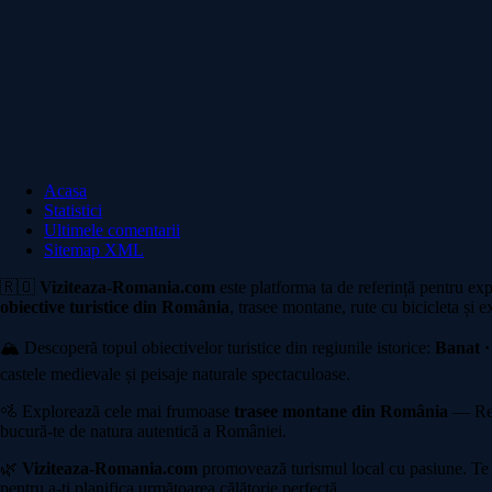
Acasa
Statistici
Ultimele comentarii
Sitemap XML
🇷🇴
Viziteaza-Romania.com
este platforma ta de referință pentru ex
obiective turistice din România
, trasee montane, rute cu bicicleta și e
🏔️ Descoperă topul obiectivelor turistice din regiunile istorice:
Banat ·
castele medievale și peisaje naturale spectaculoase.
🚵 Explorează cele mai frumoase
trasee montane din România
— Rete
bucură-te de natura autentică a României.
🌿
Viziteaza-Romania.com
promovează turismul local cu pasiune. Te in
pentru a-ți planifica următoarea călătorie perfectă.