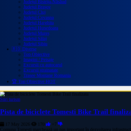
Județul Bistrița-Năsăud
Județul Brașov
Județul Cluj
Județul Covasna
Județul Harghita
Județul Hunedoara
Județul Mureș
Județul Sălaj
Județul Sibiu
🇷🇴 Diverse
Top Obiective
Imagini / Peisaje
Excursii cu autocarul
Excursii strainatate
Trasee Montane Romania
🏆 Top Obiective
HOT
Stiri turism
Pista de biciclete Tomesti Bike Trail finaliz
17 May 2026
170
+7
Comuna Tomești marchează un pas important în dezvoltarea infrastructurii 