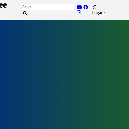
ee
Logare