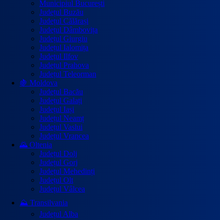
Municipiul București
Județul Buzău
Județul Călărași
Județul Dâmbovița
Județul Giurgiu
Județul Ialomița
Județul Ilfov
Județul Prahova
Județul Teleorman
🍇 Moldova
Județul Bacău
Județul Galați
Județul Iași
Județul Neamț
Județul Vaslui
Județul Vrancea
🌄 Oltenia
Județul Dolj
Județul Gorj
Județul Mehedinți
Județul Olt
Județul Vâlcea
⛰️ Transilvania
Județul Alba