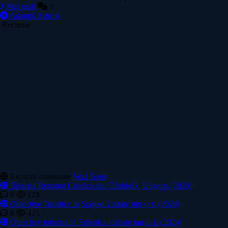
Mai mult
0
Adaugă Articol
Reclama
Excursii strainatate
Vezi Toate
Biserica Romano Catolica din Óföldeák, Ungaria (2025)
0
118
Obiective Turistice in Szeged vizitate intr-o zi (2024)
0
421
Obiective turistice in Subotica vizitate intr-o zi (2024)