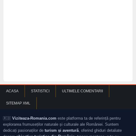
ACASA
STATISTICI
ULTIMELE COMENTARII
SITEMAP XML
🇷🇴
Viziteaza-Romania.com
este platforma ta de referință pentru
explorarea frumuseților naturale și culturale ale României. Suntem
dedicați pasionaților de
turism și aventură
, oferind ghiduri detaliate