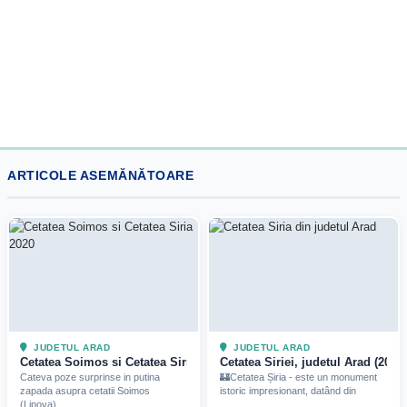
ARTICOLE ASEMĂNĂTOARE
JUDETUL ARAD
JUDETUL ARAD
Cetatea Soimos si Cetatea Siria pe timp de iarna (2020)
Cetatea Siriei, judetul Arad (2025)
Cateva poze surprinse in putina
🏰Cetatea Șiria - este un monument
zapada asupra cetatii Soimos
istoric impresionant, datând din
(Lipova)