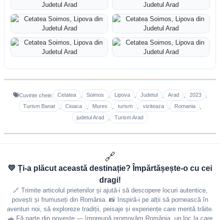
Cetatea
Soimos
Lipova
Judetul
Arad
2023
Cuvinte cheie:
,
,
,
,
,
,
Turism Banat
Cioaca
Mures
turism
viziteaza
Romania
,
,
,
,
,
,
judetul Arad
Turism Arad
,
🔗
💛 Ți-a plăcut această destinație? Împărtășește-o cu cei
dragi!
🔗 Trimite articolul prietenilor și ajută-i să descopere locuri autentice,
povești și frumuseți din România. 📸 Inspiră-i pe alții să pornească în
aventuri noi, să exploreze tradiții, peisaje și experiențe care merită trăite.
🚗 Fă parte din poveste — împreună promovăm România, un loc la care