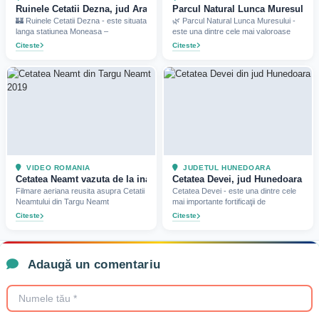
Ruinele Cetatii Dezna, jud Arad (2025)
Parcul Natural Lunca Muresului, 
🏰 Ruinele Cetatii Dezna - este situata
🌿 Parcul Natural Lunca Muresului -
langa statiunea Moneasa –
este una dintre cele mai valoroase
Citeste
Citeste
VIDEO ROMANIA
JUDETUL HUNEDOARA
Cetatea Neamt vazuta de la inaltime (2019)
Cetatea Devei, jud Hunedoara (20
Filmare aeriana reusita asupra Cetatii
Cetatea Devei - este una dintre cele
Neamtului din Targu Neamt
mai importante fortificaţii de
Citeste
Citeste
Adaugă un comentariu