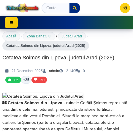
Viziteaza Romania | Obiective Turistice | Trasee mont
☰
›
›
Acasă
Zona Banatului
/
Judetul Arad
Cetatea Soimos din Lipova, judetul Arad (2025)
Cetatea Soimos din Lipova, judetul Arad (2025)
21 December 2025
admin
3 140
0
+25
Da
Nu
🏰 Cetatea Soimos din Lipova
- ruinele Cetății Șoimoș reprezintă
una dintre cele mai pitorești și încărcate de istorie fortificații
medievale din vestul României. Situată la marginea nord-estică a
cartierului Șoimoș (parte a orașului Lipova), cetatea oferă o
panoramă spectaculoasă asupra Defileului Mureșului, câmpiei