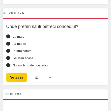
VOTEAZA
Unde preferi sa iti petreci concediul?
La mare
La munte
In strainatate
Sa stau acasa
Nu am timp de concediu
Voteaza
RECLAMA