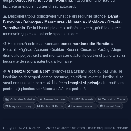
despre
obiective turistice din România
, trasee montane, rute cu
bicicleta și excursii cu trenul sau autocarul.
🏔️ Descoperă topul obiectivelor turistice din regiunile istorice:
Banat ·
Bucovina · Dobrogea · Maramureș · Muntenia · Moldova · Oltenia ·
Transilvania
. De la biserici pictate și mănăstiri vechi, până la castele
medievale și peisaje naturale spectaculoase.
🚵 Explorează cele mai frumoase
trasee montane din România
—
Retezat, Făgăraș, Apuseni, Ceahlău, Rodnei, Ciucaș și Parâng. Alege
drumețiile pe jos, ciclismul montan sau călătoriile cu trenul panoramic și
bucură-te de natura autentică a României.
🌿
Viziteaza-Romania.com
promovează turismul local cu pasiune. Te
inspirăm să descoperi comori ascunse, să trăiești aventuri inedite și să
susții comunitățile locale. 📸 Îți oferim
imagini și peisaje
din toată țara
pentru a-ți planifica următoarea călătorie perfectă.
🗺️ Obiective Turistice
⛰️ Trasee Montane
🚵 MTB Romania
🚂 Excursii cu Trenul
📷 Imagini & Peisaje
🏰 Castele & Cetăți
🌊 Lacuri & Cascade
🛖 Turism Rural
Copyright © 2016-2026 —
Viziteaza-Romania.com
| Toate drepturile rezervate