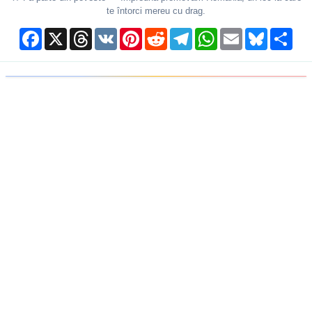
te întorci mereu cu drag.
Facebook
X
Threads
VK
Pinterest
Reddit
Telegram
WhatsApp
Email
Bluesky
Shar