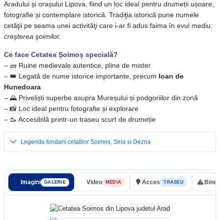
Aradului și orașului Lipova, fiind un loc ideal pentru drumeții ușoare,
fotografie și contemplare istorică. Tradiţia istorică pune numele
cetăţii pe seama unei activităţi care i-ar fi adus faima în evul mediu:
creşterea şoimilor.
Ce face Cetatea Șoimoș specială?
– 🧱 Ruine medievale autentice, pline de mister
– 👑 Legată de nume istorice importante, precum
Ioan de
Hunedoara
– 🌄 Priveliști superbe asupra Mureșului și podgoriilor din zonă
– 📸 Loc ideal pentru fotografie și explorare
– 🥾 Accesibilă printr-un traseu scurt de drumeție
Legenda fondarii cetatilor Soimos, Siria si Dezna
Imagini
Video
Acces
Bine 
GALERIE
MEDIA
TRASEU