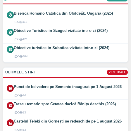
Biserica Romano Catolica din Óföldeák, Ungaria (2025)
0
118
Obiective Turistice in Szeged vizitate intr-o zi (2024)
0
421
Obiective turistice in Subotica vizitate intr-o zi (2024)
0
304
ULTIMELE ȘTIRI
VEZI TOATE
Punct de belvedere pe Semenic inaugurat pe 1 August 2026
0
14
Traseu tematic spre Cetatea dacică Bănița deschis (2026)
0
13
Castelul Teleki din Gornești se redeschide pe 1 august 2026
0
33