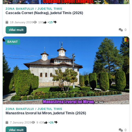
ZONA BANATULUI
/
JUDETUL TIMIS
Cascada Cornet (Nadrag), judetul Timis (2026)
18 January 2026
103
+15
Mai mult
0
BANAT
ZONA BANATULUI
/
JUDETUL TIMIS
Manastirea Izvorul lui Miron, judetul Timis (2026)
7 January 2026
9 439
+26
Mai mult
0