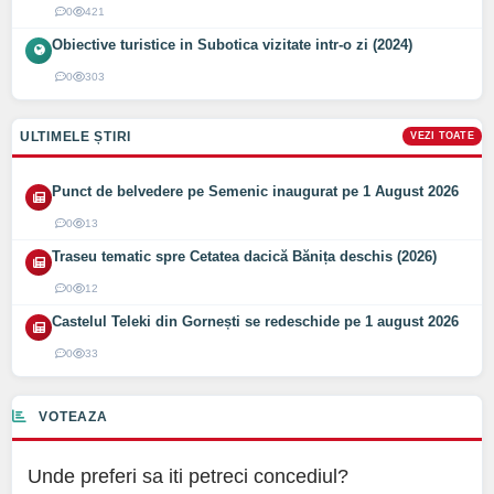
0
421
Obiective turistice in Subotica vizitate intr-o zi (2024)
0
303
ULTIMELE ȘTIRI
VEZI TOATE
Punct de belvedere pe Semenic inaugurat pe 1 August 2026
0
13
Traseu tematic spre Cetatea dacică Bănița deschis (2026)
0
12
Castelul Teleki din Gornești se redeschide pe 1 august 2026
0
33
VOTEAZA
Unde preferi sa iti petreci concediul?