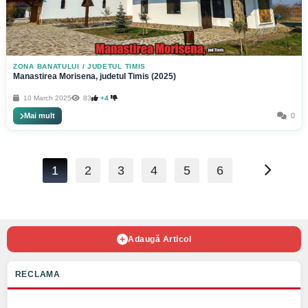
ZONA BANATULUI
/
JUDETUL TIMIS
Manastirea Morisena, judetul Timis (2025)
10 March 2025
83
+4
Mai mult
0
1
2
3
4
5
6
Adaugă Articol
RECLAMA