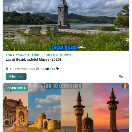
ZONA TRANSILVANIEI
/
JUDETUL MURES
Lacul Bezid, judetul Mures (2025)
5 September 2025
133
+13
Mai mult
0
DOBROGEA