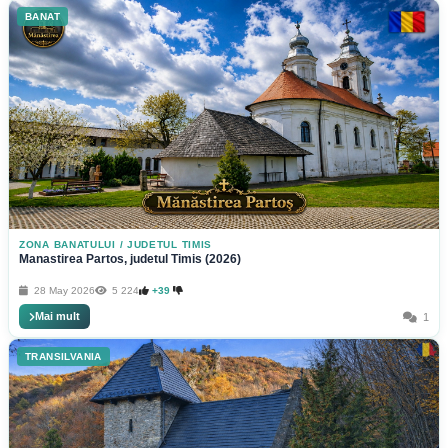
BANAT
ZONA BANATULUI
/
JUDETUL TIMIS
Manastirea Partos, judetul Timis (2026)
28 May 2026
5 224
+39
Mai mult
1
TRANSILVANIA