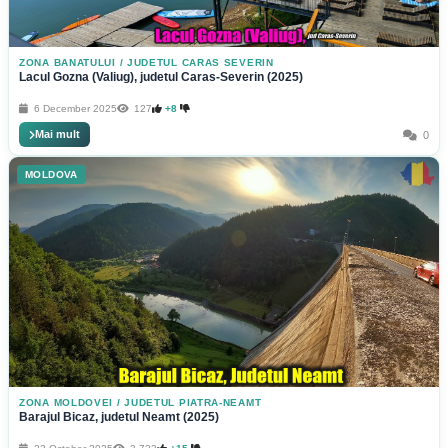
ZONA BANATULUI
/
JUDETUL CARAS SEVERIN
Lacul Gozna (Valiug), judetul Caras-Severin (2025)
6 December 2025
127
+8
Mai mult
0
MOLDOVA
ZONA MOLDOVEI
/
JUDETUL PIATRA-NEAMT
Barajul Bicaz, judetul Neamt (2025)