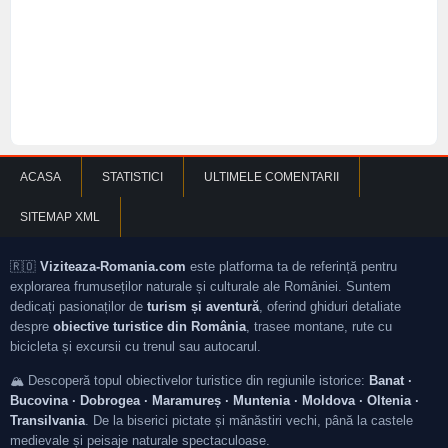
ACASA
STATISTICI
ULTIMELE COMENTARII
SITEMAP XML
🇷🇴
Viziteaza-Romania.com
este platforma ta de referință pentru
explorarea frumuseților naturale și culturale ale României. Suntem
dedicați pasionaților de
turism și aventură
, oferind ghiduri detaliate
despre
obiective turistice din România
, trasee montane, rute cu
bicicleta și excursii cu trenul sau autocarul.
🏔️ Descoperă topul obiectivelor turistice din regiunile istorice:
Banat ·
Bucovina · Dobrogea · Maramureș · Muntenia · Moldova · Oltenia ·
Transilvania
. De la biserici pictate și mănăstiri vechi, până la castele
medievale și peisaje naturale spectaculoase.