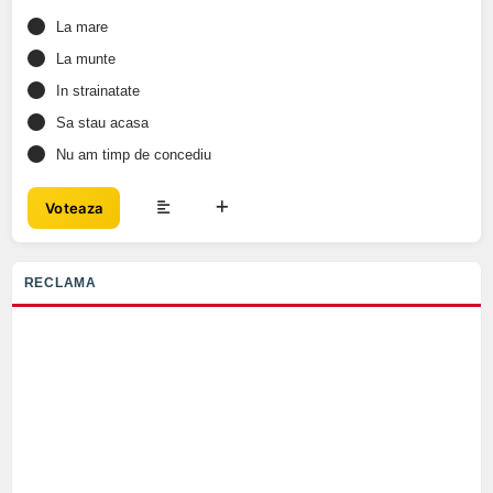
La mare
La munte
In strainatate
Sa stau acasa
Nu am timp de concediu
Voteaza
RECLAMA