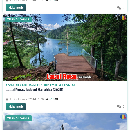
23 October 2025
3 723
+15
Mai mult
0
TRANSILVANIA
ZONA TRANSILVANIEI
/
JUDETUL HARGHITA
Lacul Rosu, judetul Harghita (2025)
15 October 2025
4 765
+18
Mai mult
0
TRANSILVANIA