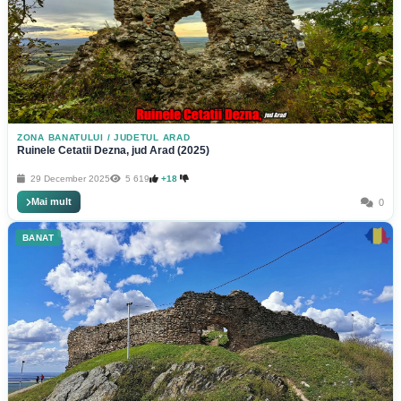
ZONA BANATULUI
/
JUDETUL ARAD
Ruinele Cetatii Dezna, jud Arad (2025)
29 December 2025
5 619
+18
Mai mult
0
BANAT