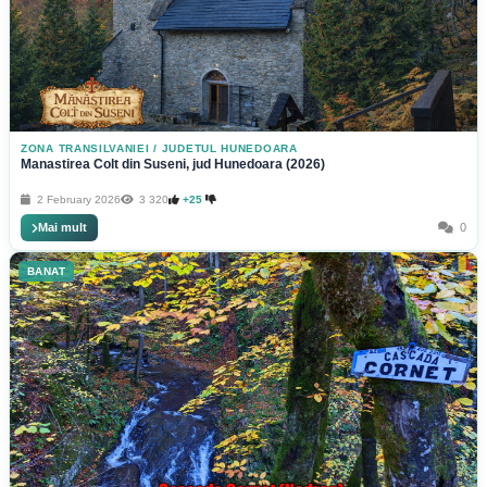
ZONA TRANSILVANIEI
/
JUDETUL HUNEDOARA
Manastirea Colt din Suseni, jud Hunedoara (2026)
2 February 2026
3 320
+25
Mai mult
0
BANAT