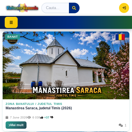
Viziteaza Romania | Obiective Turistice | Trasee mont
☰
BANAT
ZONA BANATULUI
/
JUDETUL TIMIS
Manastirea Saraca, judetul Timis (2026)
7 June 2026
6 039
+37
Mai mult
1