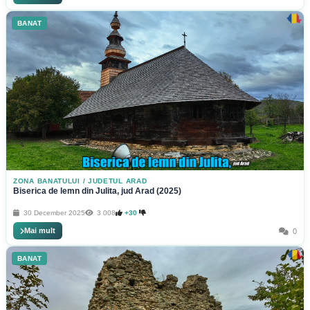
BANAT
ZONA BANATULUI
/
JUDETUL ARAD
Biserica de lemn din Julita, jud Arad (2025)
30 December 2025
3 008
+30
Mai mult
0
BANAT