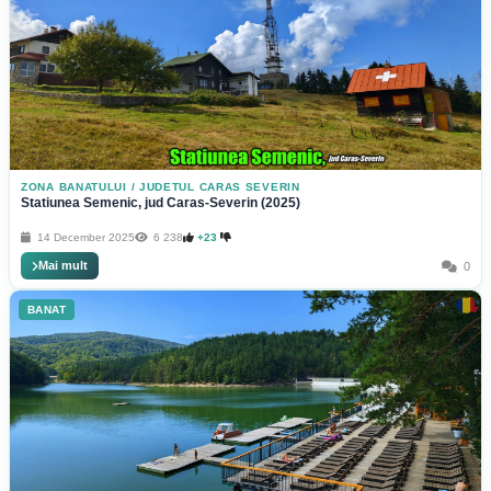
ZONA BANATULUI
/
JUDETUL CARAS SEVERIN
Statiunea Semenic, jud Caras-Severin (2025)
14 December 2025
6 238
+23
Mai mult
0
BANAT