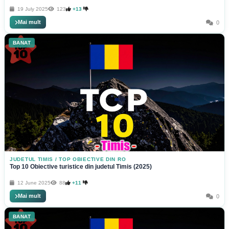
19 July 2025
123
+13
Mai mult
0
BANAT
JUDETUL TIMIS
/
TOP OBIECTIVE DIN RO
Top 10 Obiective turistice din judetul Timis (2025)
12 June 2025
88
+11
Mai mult
0
BANAT