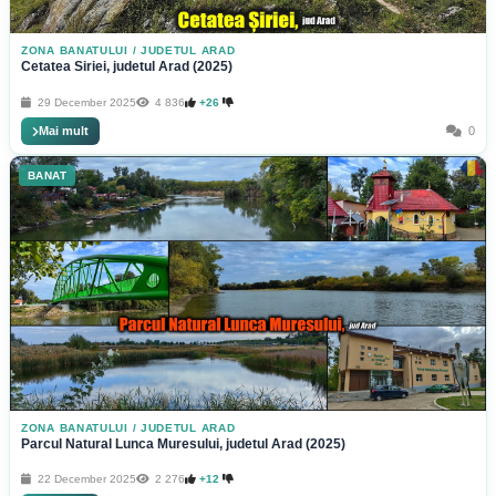
ZONA BANATULUI
/
JUDETUL ARAD
Cetatea Siriei, judetul Arad (2025)
29 December 2025
4 836
+26
Mai mult
0
BANAT
ZONA BANATULUI
/
JUDETUL ARAD
Parcul Natural Lunca Muresului, judetul Arad (2025)
22 December 2025
2 276
+12