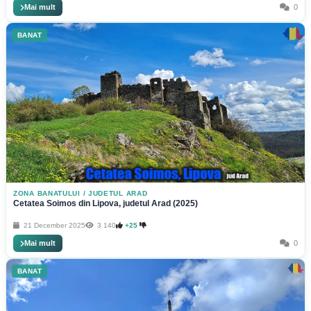
Mai mult
0
BANAT
ZONA BANATULUI
/
JUDETUL ARAD
Cetatea Soimos din Lipova, judetul Arad (2025)
21 December 2025
3 140
+25
Mai mult
0
BANAT