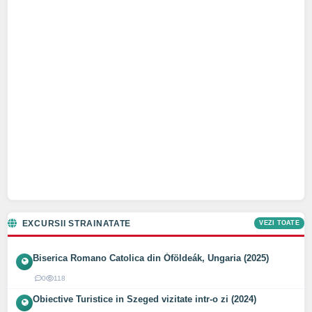
EXCURSII STRAINATATE
VEZI TOATE
Biserica Romano Catolica din Óföldeák, Ungaria (2025)
0
118
Obiective Turistice in Szeged vizitate intr-o zi (2024)