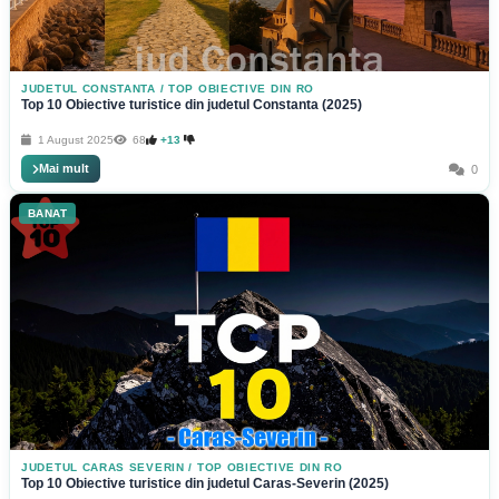
JUDETUL CONSTANTA
/
TOP OBIECTIVE DIN RO
Top 10 Obiective turistice din judetul Constanta (2025)
1 August 2025
68
+13
Mai mult
0
BANAT
JUDETUL CARAS SEVERIN
/
TOP OBIECTIVE DIN RO
Top 10 Obiective turistice din judetul Caras-Severin (2025)