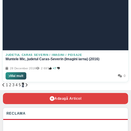
JUDETUL CARAS SEVERIN
/
IMAGINI / PEISAJE
Muntele Mic, judetul Caras-Severin (Imagini iarna) (2016)
28 December 2016
2 697
+7
Mai mult
0
1
2
3
4
5
6
Adaugă Articol
RECLAMA