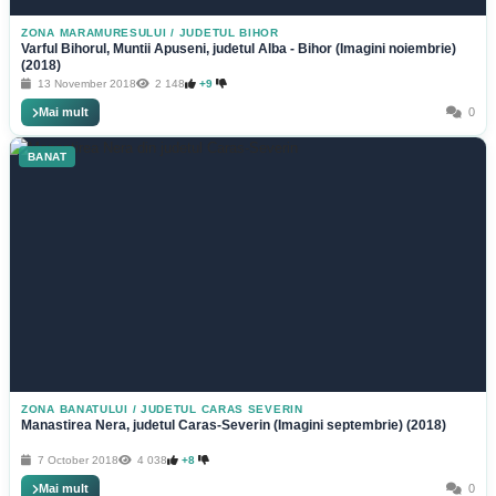
ZONA MARAMURESULUI
/
JUDETUL BIHOR
Varful Bihorul, Muntii Apuseni, judetul Alba - Bihor (Imagini noiembrie)
(2018)
13 November 2018
2 148
+9
Mai mult
0
BANAT
ZONA BANATULUI
/
JUDETUL CARAS SEVERIN
Manastirea Nera, judetul Caras-Severin (Imagini septembrie) (2018)
7 October 2018
4 038
+8
Mai mult
0