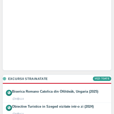
EXCURSII STRAINATATE
VEZI TOATE
Biserica Romano Catolica din Óföldeák, Ungaria (2025)
0
118
Obiective Turistice in Szeged vizitate intr-o zi (2024)
0
421