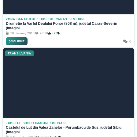
ZONA BANATULUI
/
JUDETUL CARAS SEVERIN
Drumetie la Varful Dealului Ponor (808 m), judetul Caras-Severin
(Imagini
20 January 2018
2 818
+7
Mai mult
0
TRANSILVANIA
JUDETUL SIBIU
/
IMAGINI / PEISAJE
Castelul de Lut din Valea Zanelor - Porumbacu de Sus, judetul Sibiu
(Imagini