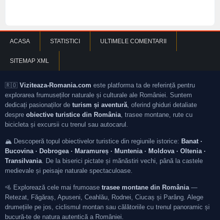
ACASA
STATISTICI
ULTIMELE COMENTARII
SITEMAP XML
🇷🇴
Viziteaza-Romania.com
este platforma ta de referință pentru
explorarea frumuseților naturale și culturale ale României. Suntem
dedicați pasionaților de
turism și aventură
, oferind ghiduri detaliate
despre
obiective turistice din România
, trasee montane, rute cu
bicicleta și excursii cu trenul sau autocarul.
🏔️ Descoperă topul obiectivelor turistice din regiunile istorice:
Banat ·
Bucovina · Dobrogea · Maramureș · Muntenia · Moldova · Oltenia ·
Transilvania
. De la biserici pictate și mănăstiri vechi, până la castele
medievale și peisaje naturale spectaculoase.
🚵 Explorează cele mai frumoase
trasee montane din România
—
Retezat, Făgăraș, Apuseni, Ceahlău, Rodnei, Ciucaș și Parâng. Alege
drumețiile pe jos, ciclismul montan sau călătoriile cu trenul panoramic și
bucură-te de natura autentică a României.