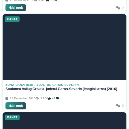
2 December 2017
4 906
+5
Mai mult
0
BANAT
ZONA BANATULUI
/
JUDETUL CARAS SEVERIN
Statiunea Valiug Crivaia, judetul Caras-Severin (Imagini iarna) (2016)
31 December 2016
3 950
+9
Mai mult
0
BANAT