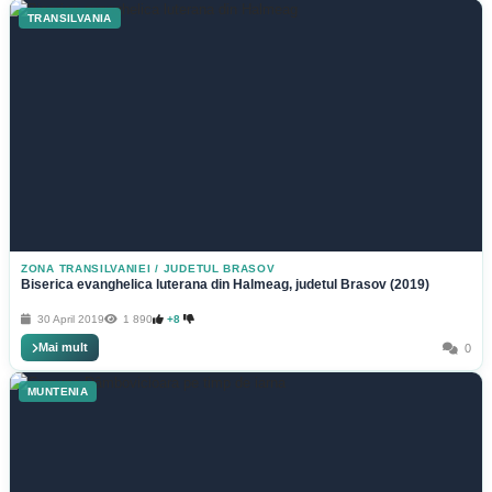
TRANSILVANIA
ZONA TRANSILVANIEI
/
JUDETUL BRASOV
Biserica evanghelica luterana din Halmeag, judetul Brasov (2019)
30 April 2019
1 890
+8
Mai mult
0
MUNTENIA