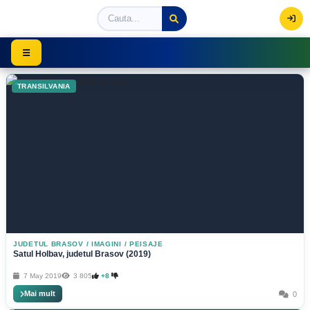
Viziteaza Romania | Obiective Turistice | Trasee mont
☰
TRANSILVANIA
JUDETUL BRASOV
/
IMAGINI / PEISAJE
Satul Holbav, judetul Brasov (2019)
7 May 2019
3 805
+8
Mai mult
0