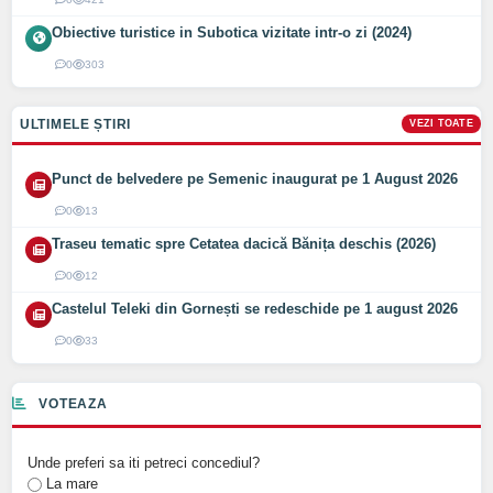
Obiective turistice in Subotica vizitate intr-o zi (2024)
0
303
ULTIMELE ȘTIRI
VEZI TOATE
Punct de belvedere pe Semenic inaugurat pe 1 August 2026
0
13
Traseu tematic spre Cetatea dacică Bănița deschis (2026)
0
12
Castelul Teleki din Gornești se redeschide pe 1 august 2026
0
33
VOTEAZA
Unde preferi sa iti petreci concediul?
La mare