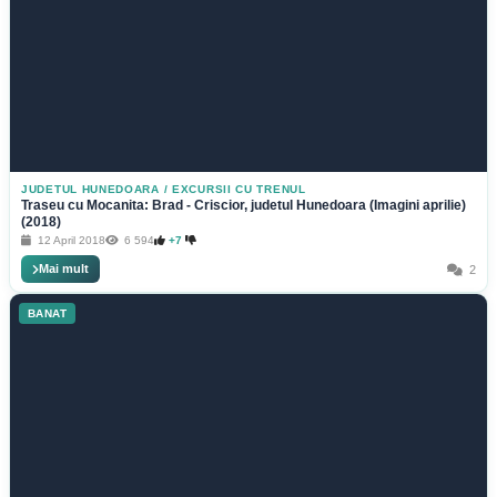
JUDETUL HUNEDOARA
/
EXCURSII CU TRENUL
Traseu cu Mocanita: Brad - Criscior, judetul Hunedoara (Imagini aprilie)
(2018)
12 April 2018
6 594
+7
Mai mult
2
BANAT