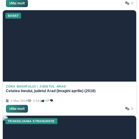
Mai mult
0
BANAT
ZONA BANATULUI
/
JUDETUL ARAD
Cetatea Ineului, judetul Arad (Imagini aprilie) (2018)
3 May 2018
3 041
+7
Mai mult
0
TRANSILVANIA STRAINATATE