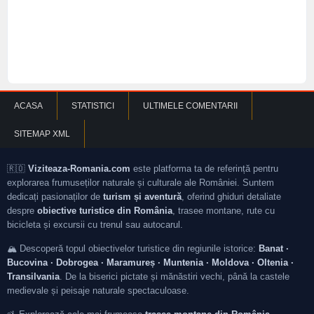
ACASA
STATISTICI
ULTIMELE COMENTARII
SITEMAP XML
🇷🇴
Viziteaza-Romania.com
este platforma ta de referință pentru
explorarea frumuseților naturale și culturale ale României. Suntem
dedicați pasionaților de
turism și aventură
, oferind ghiduri detaliate
despre
obiective turistice din România
, trasee montane, rute cu
bicicleta și excursii cu trenul sau autocarul.
🏔️ Descoperă topul obiectivelor turistice din regiunile istorice:
Banat ·
Bucovina · Dobrogea · Maramureș · Muntenia · Moldova · Oltenia ·
Transilvania
. De la biserici pictate și mănăstiri vechi, până la castele
medievale și peisaje naturale spectaculoase.