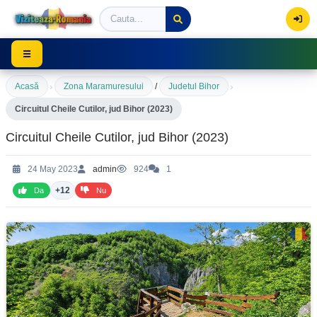
Viziteaza Romania | Obiective Turistice | Trasee mont
☰
›
›
Acasă
Zona Maramuresului
/
Judetul Bihor
Circuitul Cheile Cutilor, jud Bihor (2023)
Circuitul Cheile Cutilor, jud Bihor (2023)
24 May 2023
admin
924
1
+12
Da
Nu