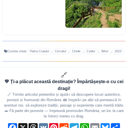
Piatra Craiului
Circuitul
Cheile
Cutilor
Bihor
2023
Cuvinte cheie:
,
,
,
,
,
🔗
💛 Ți-a plăcut această destinație? Împărtășește-o cu cei
dragi!
🔗 Trimite articolul prietenilor și ajută-i să descopere locuri autentice,
povești și frumuseți din România. 📸 Inspiră-i pe alții să pornească în
aventuri noi, să exploreze tradiții, peisaje și experiențe care merită trăite.
🚗 Fă parte din poveste — împreună promovăm România, un loc la care
te întorci mereu cu drag.
Facebook
X
Threads
VK
Pinterest
Reddit
Telegram
WhatsApp
Email
Bluesky
Shar