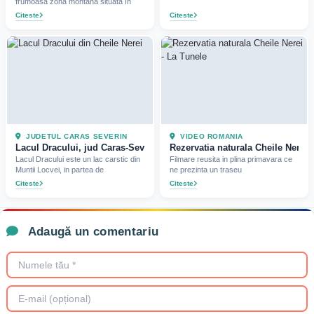
frumoasă zonă montană situată în
Citeste
Citeste
JUDETUL CARAS SEVERIN
VIDEO ROMANIA
Lacul Dracului, jud Caras-Severin (2022)
Rezervatia naturala Cheile Nerei -
Lacul Dracului este un lac carstic din
Filmare reusita in plina primavara ce
Muntii Locvei, in partea de
ne prezinta un traseu
Citeste
Citeste
Adaugă un comentariu