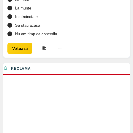
La munte
In strainatate
Sa stau acasa
Nu am timp de concediu
Voteaza
RECLAMA