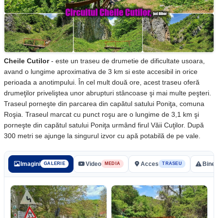
Cheile Cutilor
- este un traseu de drumetie de dificultate usoara,
avand o lungime aproximativa de 3 km si este accesibil in orice
perioada a anotimpului. În cel mult două ore, acest traseu oferă
drumeţilor priveliştea unor abrupturi stâncoase şi mai multe peşteri.
Traseul porneşte din parcarea din capătul satului Poniţa, comuna
Roşia. Traseul marcat cu punct roşu are o lungime de 3,1 km şi
porneşte din capătul satului Poniţa urmând firul Văii Cuţilor. După
300 metri se ajunge la singurul izvor cu apă potabilă de pe vale.
Imagini
Video
Acces
Bine 
GALERIE
MEDIA
TRASEU