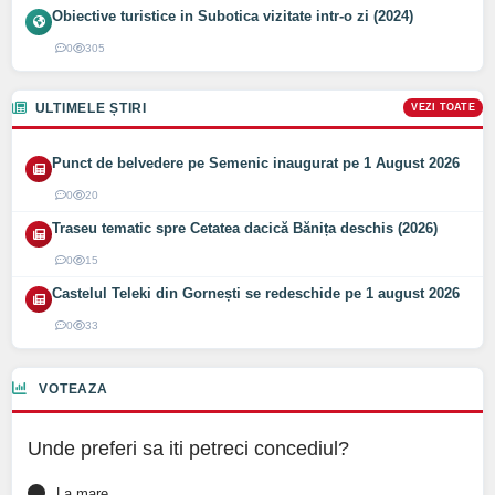
Obiective turistice in Subotica vizitate intr-o zi (2024)
0
305
ULTIMELE ȘTIRI
VEZI TOATE
Punct de belvedere pe Semenic inaugurat pe 1 August 2026
0
20
Traseu tematic spre Cetatea dacică Bănița deschis (2026)
0
15
Castelul Teleki din Gornești se redeschide pe 1 august 2026
0
33
VOTEAZA
Unde preferi sa iti petreci concediul?
La mare