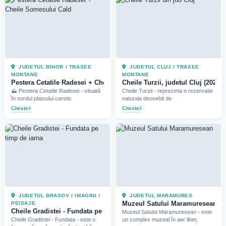
JUDETUL BIHOR / TRASEE
JUDETUL CLUJ / TRASEE
MONTANE
MONTANE
Pestera Cetatile Radesei + Cheile Somesului Cald (2025)
Cheile Turzii, judetul Cluj (2023)
⛰️ Pestera Cetatile Radesei - situată
Cheile Turzii - reprezinta o rezervatie
în nordul platoului carstic
naturala deosebit de
Citeste
Citeste
JUDETUL BRASOV / IMAGINI /
JUDETUL MARAMURES
Muzeul Satului Maramuresean, j
PEISAJE
Cheile Gradistei - Fundata pe timp de iarna (2023)
Muzeul Satului Maramuresean - este
Cheile Gradistei - Fundata - este o
un complex muzeal în aer liber,