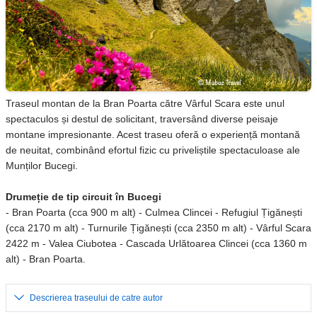
Traseul montan de la Bran Poarta către Vârful Scara este unul
spectaculos și destul de solicitant, traversând diverse peisaje
montane impresionante. Acest traseu oferă o experiență montană
de neuitat, combinând efortul fizic cu priveliștile spectaculoase ale
Munților Bucegi.
Drumeție de tip circuit în Bucegi
- Bran Poarta (cca 900 m alt) - Culmea Clincei - Refugiul Țigănești
(cca 2170 m alt) - Turnurile Țigănești (cca 2350 m alt) - Vârful Scara
2422 m - Valea Ciubotea - Cascada Urlătoarea Clincei (cca 1360 m
alt) - Bran Poarta.
Descrierea traseului de catre autor