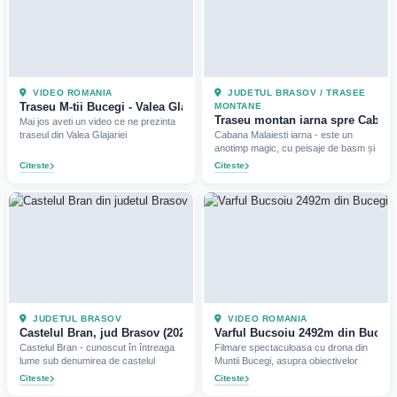
VIDEO ROMANIA
JUDETUL BRASOV / TRASEE
Traseu M-tii Bucegi - Valea Glajariei - Cabana Malaiesti
MONTANE
Traseu montan iarna spre Cabana 
Mai jos aveti un video ce ne prezinta
traseul din Valea Glajariei
Cabana Malaiesti iarna - este un
anotimp magic, cu peisaje de basm și
Citeste
Citeste
JUDETUL BRASOV
VIDEO ROMANIA
Castelul Bran, jud Brasov (2022)
Varful Bucsoiu 2492m din Bucegi 
Castelul Bran - cunoscut în întreaga
Filmare spectaculoasa cu drona din
lume sub denumirea de castelul
Muntii Bucegi, asupra obiectivelor
Citeste
Citeste