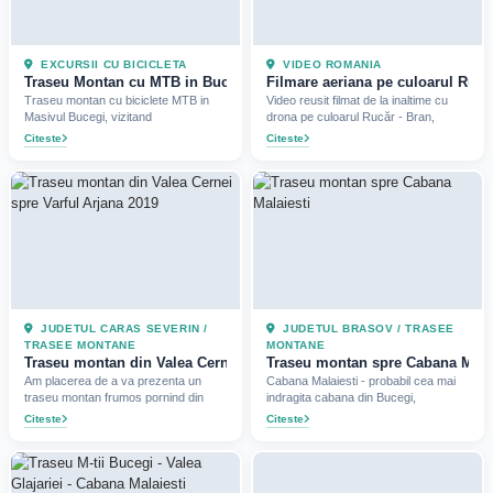
EXCURSII CU BICICLETA
VIDEO ROMANIA
Traseu Montan cu MTB in Bucegi (Babele, Sfinxul si Vf Omu)
Filmare aeriana pe culoarul Rucă
Traseu montan cu biciclete MTB in
Video reusit filmat de la inaltime cu
Masivul Bucegi, vizitand
drona pe culoarul Rucăr - Bran,
Citeste
Citeste
JUDETUL CARAS SEVERIN /
JUDETUL BRASOV / TRASEE
TRASEE MONTANE
MONTANE
Traseu montan din Valea Cernei spre Varful Arjana (2019)
Traseu montan spre Cabana Malaie
Am placerea de a va prezenta un
Cabana Malaiesti - probabil cea mai
traseu montan frumos pornind din
indragita cabana din Bucegi,
Citeste
Citeste