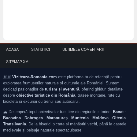
ACASA
STATISTICI
ULTIMELE COMENTARII
SITEMAP XML
🇷🇴
Viziteaza-Romania.com
este platforma ta de referință pentru
explorarea frumuseților naturale și culturale ale României. Suntem
dedicați pasionaților de
turism și aventură
, oferind ghiduri detaliate
despre
obiective turistice din România
, trasee montane, rute cu
bicicleta și excursii cu trenul sau autocarul.
🏔️ Descoperă topul obiectivelor turistice din regiunile istorice:
Banat ·
Bucovina · Dobrogea · Maramureș · Muntenia · Moldova · Oltenia ·
Transilvania
. De la biserici pictate și mănăstiri vechi, până la castele
medievale și peisaje naturale spectaculoase.