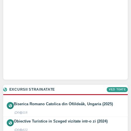
EXCURSII STRAINATATE
VEZI TOATE
Biserica Romano Catolica din Óföldeák, Ungaria (2025)
0
118
Obiective Turistice in Szeged vizitate intr-o zi (2024)
0
422