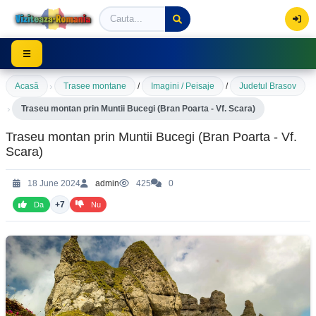
Viziteaza Romania | Obiective Turistice | Trasee mont
☰
›
Acasă
Trasee montane
/
Imagini / Peisaje
/
Judetul Brasov
›
Traseu montan prin Muntii Bucegi (Bran Poarta - Vf. Scara)
Traseu montan prin Muntii Bucegi (Bran Poarta - Vf.
Scara)
18 June 2024
admin
425
0
+7
Da
Nu