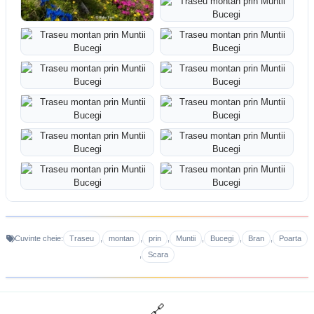
Traseu
montan
prin
Muntii
Bucegi
Bran
Poarta
Cuvinte cheie:
,
,
,
,
,
,
Scara
,
🔗