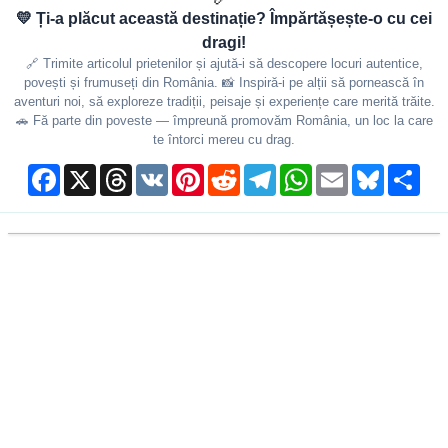
💛 Ți-a plăcut această destinație? Împărtășește-o cu cei
dragi!
🔗 Trimite articolul prietenilor și ajută-i să descopere locuri autentice,
povești și frumuseți din România. 📸 Inspiră-i pe alții să pornească în
aventuri noi, să exploreze tradiții, peisaje și experiențe care merită trăite.
🚗 Fă parte din poveste — împreună promovăm România, un loc la care
te întorci mereu cu drag.
Facebook
X
Threads
VK
Pinterest
Reddit
Telegram
WhatsApp
Email
Bluesky
Shar