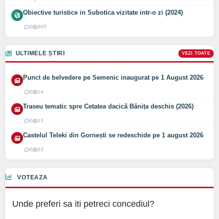
Obiective turistice in Subotica vizitate intr-o zi (2024)
0
305
ULTIMELE ȘTIRI
VEZI TOATE
Punct de belvedere pe Semenic inaugurat pe 1 August 2026
0
14
Traseu tematic spre Cetatea dacică Bănița deschis (2026)
0
13
Castelul Teleki din Gornești se redeschide pe 1 august 2026
0
33
VOTEAZA
Unde preferi sa iti petreci concediul?