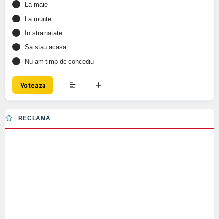
La mare
La munte
In strainatate
Sa stau acasa
Nu am timp de concediu
Voteaza
RECLAMA