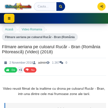
Viziteaza Romania | Obiective Turistice | Trasee mont
☰
›
›
Acasă
Video Romania
Filmare aeriana pe culoarul Rucăr - Bran (România
Filmare aeriana pe culoarul Rucăr - Bran (România
Pitorească) (Video) (2018)
2 November 2018
admin
1 267
0
+1
Da
Nu
Video reusit filmat de la inaltime cu drona pe culoarul Rucăr - Bran,
intr-una dintre cele mai frumoase zone ale tarii.