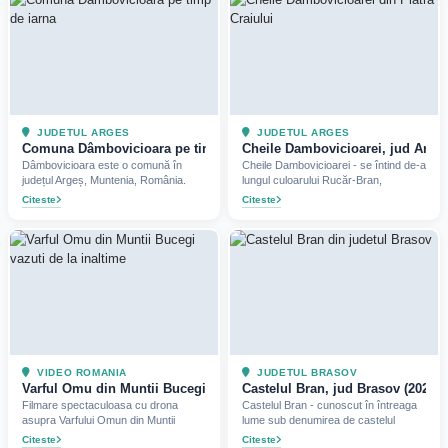
JUDETUL ARGES
JUDETUL ARGES
Comuna Dâmbovicioara pe timp de iarna, judetul Arges
Cheile Dambovicioarei, jud Arges
Dâmbovicioara este o comună în
Cheile Dambovicioarei - se întind de-a
județul Argeș, Muntenia, România.
lungul culoarului Rucăr-Bran,
Citeste
Citeste
VIDEO ROMANIA
JUDETUL BRASOV
Varful Omu din Muntii Bucegi vazuti de la inaltime (2020)
Castelul Bran, jud Brasov (2022)
Filmare spectaculoasa cu drona
Castelul Bran - cunoscut în întreaga
asupra Varfului Omun din Muntii
lume sub denumirea de castelul
Citeste
Citeste