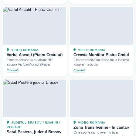
VIDEO ROMANIA
VIDEO ROMANIA
Varful Ascutit (Piatra Craiului) vazut de la inaltime
Creasta Muntilor Piatra Craiului 
Filmare aeriana la o calitate HD
Filmare reusita cu drona de la inaltime
asupra Varfului Ascutit (Piatra
asupra masivului
Citeste
Citeste
JUDETUL BRASOV / IMAGINI /
VIDEO ROMANIA
Zona Transilvaniei - In cautarea l
PEISAJE
Satul Pestera, judetul Brasov (2019)
Cine spune ca nu avem o tara