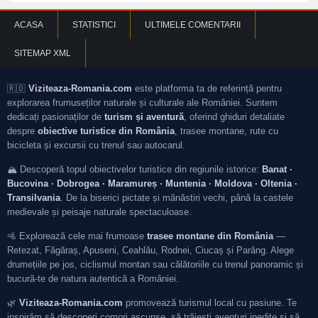
ACASA
STATISTICI
ULTIMELE COMENTARII
SITEMAP XML
🇷🇴
Viziteaza-Romania.com
este platforma ta de referință pentru
explorarea frumuseților naturale și culturale ale României. Suntem
dedicați pasionaților de
turism și aventură
, oferind ghiduri detaliate
despre
obiective turistice din România
, trasee montane, rute cu
bicicleta și excursii cu trenul sau autocarul.
🏔️ Descoperă topul obiectivelor turistice din regiunile istorice:
Banat ·
Bucovina · Dobrogea · Maramureș · Muntenia · Moldova · Oltenia ·
Transilvania
. De la biserici pictate și mănăstiri vechi, până la castele
medievale și peisaje naturale spectaculoase.
🚵 Explorează cele mai frumoase
trasee montane din România
—
Retezat, Făgăraș, Apuseni, Ceahlău, Rodnei, Ciucaș și Parâng. Alege
drumețiile pe jos, ciclismul montan sau călătoriile cu trenul panoramic și
bucură-te de natura autentică a României.
🌿
Viziteaza-Romania.com
promovează turismul local cu pasiune. Te
inspirăm să descoperi comori ascunse, să trăiești aventuri inedite și să