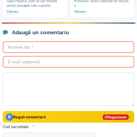
Satul Peștera, este un sat renumit
frumoasa? acest videoclip de mai jos
pentru peisajele sale superbe,
o
Citeste
Citeste
Adaugă un comentariu
Reguli comentarii
Regulament
Cod securitate: