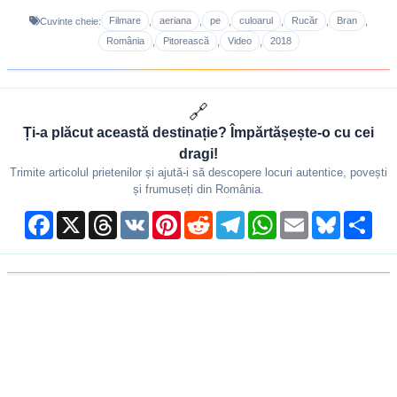
Filmare
aeriana
pe
culoarul
Rucăr
Bran
Cuvinte cheie:
,
,
,
,
,
,
România
Pitorească
Video
2018
,
,
,
🔗
Ți-a plăcut această destinație? Împărtășește-o cu cei
dragi!
Trimite articolul prietenilor și ajută-i să descopere locuri autentice, povești
și frumuseți din România.
Facebook
X
Threads
VK
Pinterest
Reddit
Telegram
WhatsApp
Email
Bluesky
Shar