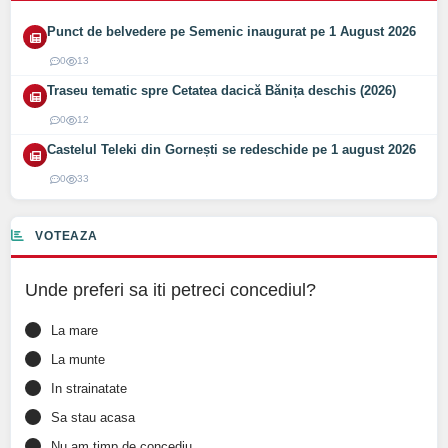
Punct de belvedere pe Semenic inaugurat pe 1 August 2026
0
13
Traseu tematic spre Cetatea dacică Bănița deschis (2026)
0
12
Castelul Teleki din Gornești se redeschide pe 1 august 2026
0
33
VOTEAZA
Unde preferi sa iti petreci concediul?
La mare
La munte
In strainatate
Sa stau acasa
Nu am timp de concediu