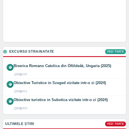
EXCURSII STRAINATATE
VEZI TOATE
Biserica Romano Catolica din Óföldeák, Ungaria (2025)
0
118
Obiective Turistice in Szeged vizitate intr-o zi (2024)
0
421
Obiective turistice in Subotica vizitate intr-o zi (2024)
0
303
ULTIMELE ȘTIRI
VEZI TOATE