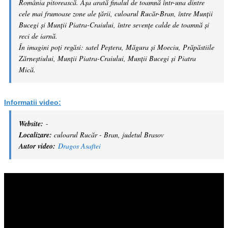
România pitorească. Așa arată finalul de toamnă într-una dintre
cele mai frumoase zone ale țării, culoarul Rucăr-Bran, între Munții
Bucegi și Munții Piatra-Craiului, între sevențe calde de toamnă și
reci de iarnă.
În imagini poți regăsi: satel Peștera, Măgura și Moeciu, Prăpăstiile
Zărneștiului, Munții Piatra-Craiului, Munții Bucegi și Piatra
Mică.
Informatii video:
Website:
-
Localizare:
culoarul Rucăr - Bran, judetul Brasov
Autor video:
Dragos Asaftei