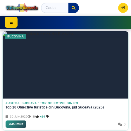
Viziteaza Romania | Obiective Turistice | Trasee mont
☰
BUCOVINA
JUDETUL SUCEAVA
/
TOP OBIECTIVE DIN RO
Top 10 Obiective turistice din Bucovina, jud Suceava (2025)
30 July 2025
89
+14
Mai mult
0