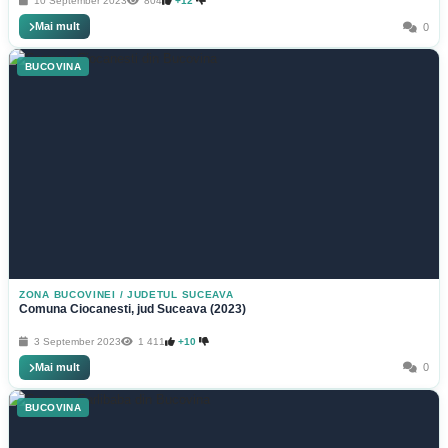
10 September 2023
804
+12
Mai mult
0
BUCOVINA
ZONA BUCOVINEI
/
JUDETUL SUCEAVA
Comuna Ciocanesti, jud Suceava (2023)
3 September 2023
1 411
+10
Mai mult
0
BUCOVINA