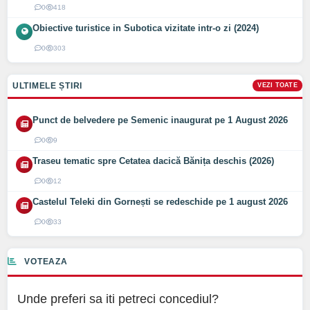
0
418
Obiective turistice in Subotica vizitate intr-o zi (2024)
0
303
ULTIMELE ȘTIRI
VEZI TOATE
Punct de belvedere pe Semenic inaugurat pe 1 August 2026
0
9
Traseu tematic spre Cetatea dacică Bănița deschis (2026)
0
12
Castelul Teleki din Gornești se redeschide pe 1 august 2026
0
33
VOTEAZA
Unde preferi sa iti petreci concediul?