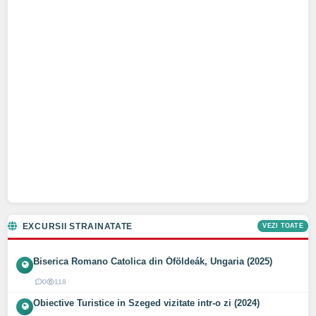
EXCURSII STRAINATATE
VEZI TOATE
Biserica Romano Catolica din Óföldeák, Ungaria (2025)
0
118
Obiective Turistice in Szeged vizitate intr-o zi (2024)