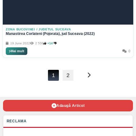
ZONA BUCOVINEI
/
JUDETUL SUCEAVA
Manastirea Corlateni (Pojorata), jud Suceava (2022)
19 June 2022
2 538
+14
Mai mult
0
1
2
Adaugă Articol
RECLAMA