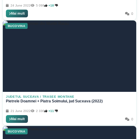
24 June 2022
5 098
+18
Mai mult
0
BUCOVINA
JUDETUL SUCEAVA
/
TRASEE MONTANE
Pietrele Doamnei + Piatra Soimului, jud Suceava (2022)
21 June 2022
2 330
+11
Mai mult
0
BUCOVINA