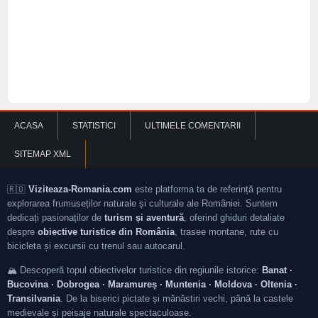
ACASA
STATISTICI
ULTIMELE COMENTARII
SITEMAP XML
🇷🇴
Viziteaza-Romania.com
este platforma ta de referință pentru
explorarea frumuseților naturale și culturale ale României. Suntem
dedicați pasionaților de
turism și aventură
, oferind ghiduri detaliate
despre
obiective turistice din România
, trasee montane, rute cu
bicicleta și excursii cu trenul sau autocarul.
🏔️ Descoperă topul obiectivelor turistice din regiunile istorice:
Banat ·
Bucovina · Dobrogea · Maramureș · Muntenia · Moldova · Oltenia ·
Transilvania
. De la biserici pictate și mănăstiri vechi, până la castele
medievale și peisaje naturale spectaculoase.