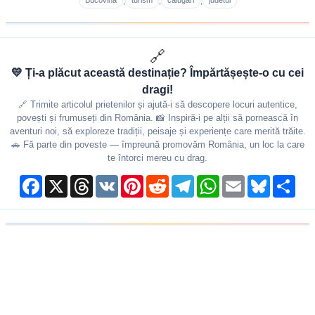
Bucovina
turism
calugari
judetul
,
,
,
🔗
💛 Ți-a plăcut această destinație? Împărtășește-o cu cei
dragi!
🔗 Trimite articolul prietenilor și ajută-i să descopere locuri autentice,
povești și frumuseți din România. 📸 Inspiră-i pe alții să pornească în
aventuri noi, să exploreze tradiții, peisaje și experiențe care merită trăite.
🚗 Fă parte din poveste — împreună promovăm România, un loc la care
te întorci mereu cu drag.
Facebook
X
Threads
VK
Pinterest
Reddit
Telegram
WhatsApp
Email
Bluesky
Shar