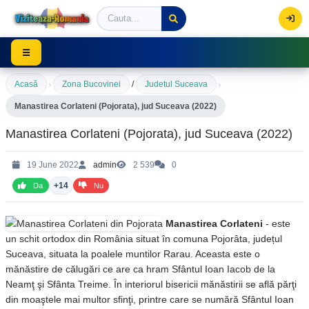
Viziteaza Romania | Obiective Turistice | Trasee mont
☰
›
›
Acasă
Zona Bucovinei
/
Judetul Suceava
Manastirea Corlateni (Pojorata), jud Suceava (2022)
Manastirea Corlateni (Pojorata), jud Suceava (2022)
19 June 2022
admin
2 539
0
+14
Da
Nu
Manastirea Corlateni
- este
un schit ortodox din România situat în comuna Pojorâta, județul
Suceava, situata la poalele muntilor Rarau. Aceasta este o
mănăstire de călugări ce are ca hram Sfântul Ioan Iacob de la
Neamţ şi Sfânta Treime. În interiorul bisericii mănăstirii se află părţi
din moaştele mai multor sfinţi, printre care se numără Sfântul Ioan