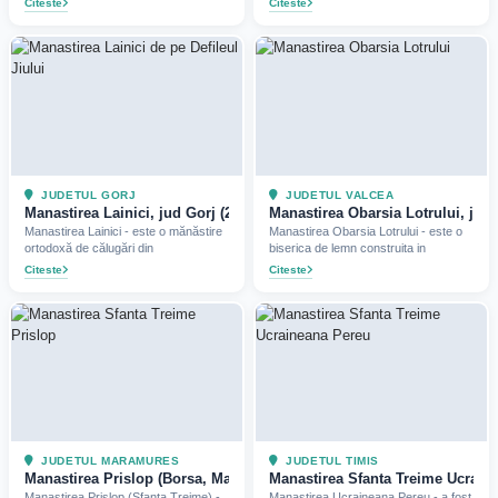
Citeste
Citeste
JUDETUL GORJ
JUDETUL VALCEA
Manastirea Lainici, jud Gorj (2022)
Manastirea Obarsia Lotrului, jud 
Manastirea Lainici - este o mănăstire
Manastirea Obarsia Lotrului - este o
ortodoxă de călugări din
biserica de lemn construita in
Citeste
Citeste
JUDETUL MARAMURES
JUDETUL TIMIS
Manastirea Prislop (Borsa, Maramures) (2021)
Manastirea Sfanta Treime Ucraine
Manastirea Prislop (Sfanta Treime) -
Manastirea Ucraineana Pereu - a fost