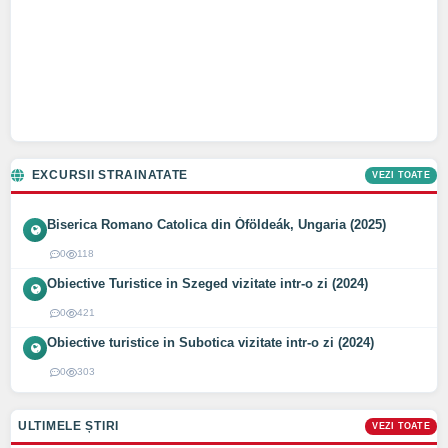
EXCURSII STRAINATATE
VEZI TOATE
Biserica Romano Catolica din Óföldeák, Ungaria (2025)
0
118
Obiective Turistice in Szeged vizitate intr-o zi (2024)
0
421
Obiective turistice in Subotica vizitate intr-o zi (2024)
0
303
ULTIMELE ȘTIRI
VEZI TOATE