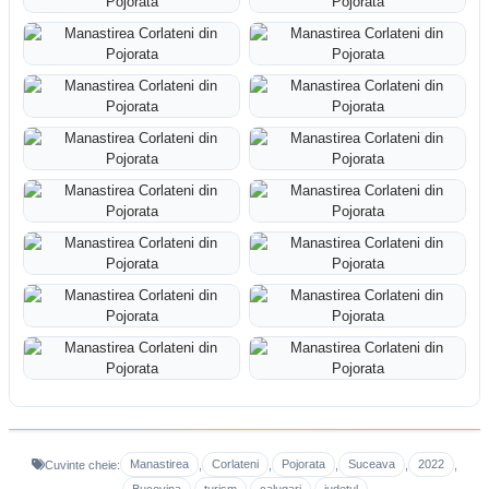
Manastirea
Corlateni
Pojorata
Suceava
2022
Cuvinte cheie:
,
,
,
,
,