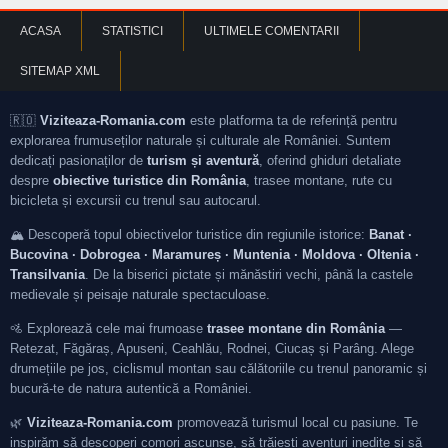
ACASA
STATISTICI
ULTIMELE COMENTARII
SITEMAP XML
🇷🇴
Viziteaza-Romania.com
este platforma ta de referință pentru
explorarea frumuseților naturale și culturale ale României. Suntem
dedicați pasionaților de
turism și aventură
, oferind ghiduri detaliate
despre
obiective turistice din România
, trasee montane, rute cu
bicicleta și excursii cu trenul sau autocarul.
🏔️ Descoperă topul obiectivelor turistice din regiunile istorice:
Banat ·
Bucovina · Dobrogea · Maramureș · Muntenia · Moldova · Oltenia ·
Transilvania
. De la biserici pictate și mănăstiri vechi, până la castele
medievale și peisaje naturale spectaculoase.
🚵 Explorează cele mai frumoase
trasee montane din România
—
Retezat, Făgăraș, Apuseni, Ceahlău, Rodnei, Ciucaș și Parâng. Alege
drumețiile pe jos, ciclismul montan sau călătoriile cu trenul panoramic și
bucură-te de natura autentică a României.
🌿
Viziteaza-Romania.com
promovează turismul local cu pasiune. Te
inspirăm să descoperi comori ascunse, să trăiești aventuri inedite și să