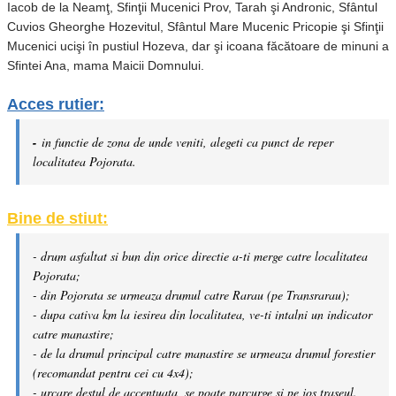
Iacob de la Neamţ, Sfinţii Mucenici Prov, Tarah şi Andronic, Sfântul
Cuvios Gheorghe Hozevitul, Sfântul Mare Mucenic Pricopie şi Sfinţii
Mucenici ucişi în pustiul Hozeva, dar şi icoana făcătoare de minuni a
Sfintei Ana, mama Maicii Domnului.
Acces rutier:
-
in functie de zona de unde veniti, alegeti ca punct de reper
localitatea Pojorata.
Bine de stiut:
- drum asfaltat si bun din orice directie a-ti merge catre localitatea
Pojorata;
- din Pojorata se urmeaza drumul catre Rarau (pe Transrarau);
- dupa cativa km la iesirea din localitatea, ve-ti intalni un indicator
catre manastire;
- de la drumul principal catre manastire se urmeaza drumul forestier
(recomandat pentru cei cu 4x4);
- urcare destul de accentuata, se poate parcurge si pe jos traseul.