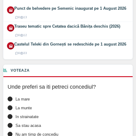
Punct de belvedere pe Semenic inaugurat pe 1 August 2026
0
13
Traseu tematic spre Cetatea dacică Bănița deschis (2026)
0
12
Castelul Teleki din Gornești se redeschide pe 1 august 2026
0
33
VOTEAZA
Unde preferi sa iti petreci concediul?
La mare
La munte
In strainatate
Sa stau acasa
Nu am timp de concediu