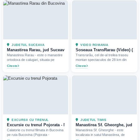
JUDETUL SUCEAVA
VIDEO ROMANIA
Manastirea Rarau, jud Suceava (2022)
Soseaua TransRarau (Video) (201
Manastirea Rarau - este o manastire
Transrarău, cel de-al treilea traseu
ortodoxa de calugari, situata pe
montan spectaculos de 28 km din
Citeste
Citeste
EXCURSII CU TRENUL
JUDETUL TIMIS
Excursie cu trenul Pojorata - Mestecanis (2020)
Manastirea Sf. Gheorghe, jud Tim
Calatorie cu trenul filmata in Bucovina
Manastirea Sf. Gheorghe - este
pe ruta Bucovina (Pojorata -
localizata in satul Manastirea, de