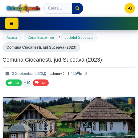
Viziteaza Romania | Obiective Turistice | Trasee mont
☰
›
›
Acasă
Zona Bucovinei
/
Judetul Suceava
Comuna Ciocanesti, jud Suceava (2023)
Comuna Ciocanesti, jud Suceava (2023)
3 September 2023
admin
1 415
0
+10
Da
Nu