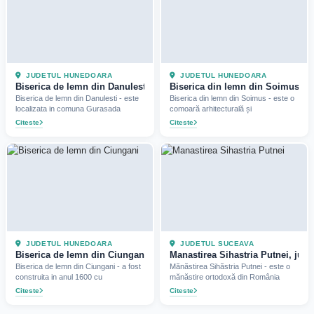
JUDETUL HUNEDOARA
JUDETUL HUNEDOARA
Biserica de lemn din Danulesti, jud Hunedoara (2023)
Biserica din lemn din Soimus, j
Biserica de lemn din Danulesti - este
Biserica din lemn din Soimus - este o
localizata in comuna Gurasada
comoară arhitecturală și
Citeste
Citeste
JUDETUL HUNEDOARA
JUDETUL SUCEAVA
Biserica de lemn din Ciungani, jud Hunedoara (2021)
Manastirea Sihastria Putnei, jud
Biserica de lemn din Ciungani - a fost
Mănăstirea Sihăstria Putnei - este o
construita in anul 1600 cu
mănăstire ortodoxă din România
Citeste
Citeste