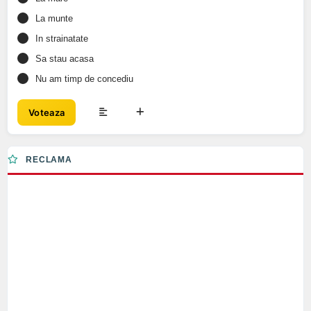
La munte
In strainatate
Sa stau acasa
Nu am timp de concediu
Voteaza
RECLAMA