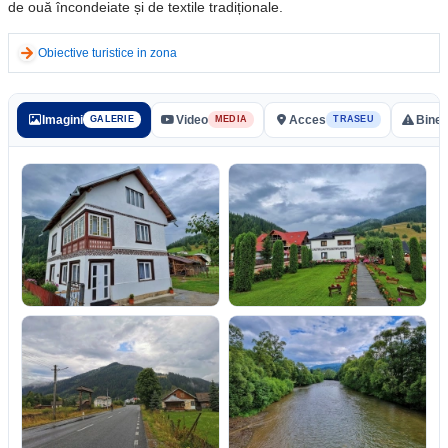
de ouă încondeiate și de textile tradiționale.
Obiective turistice in zona
Imagini
Video
Acces
Bine 
GALERIE
MEDIA
TRASEU