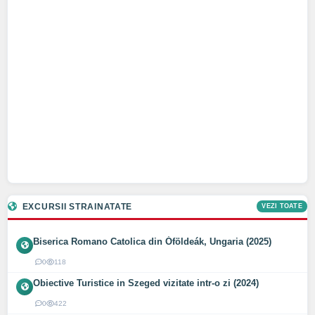
EXCURSII STRAINATATE
VEZI TOATE
Biserica Romano Catolica din Óföldeák, Ungaria (2025)
0
118
Obiective Turistice in Szeged vizitate intr-o zi (2024)
0
422