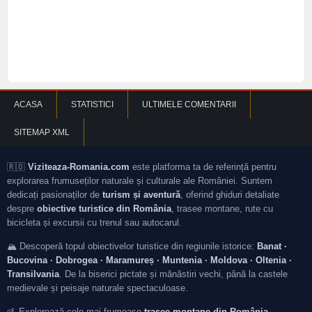
ACASA
STATISTICI
ULTIMELE COMENTARII
SITEMAP XML
🇷🇴
Viziteaza-Romania.com
este platforma ta de referință pentru
explorarea frumuseților naturale și culturale ale României. Suntem
dedicați pasionaților de
turism și aventură
, oferind ghiduri detaliate
despre
obiective turistice din România
, trasee montane, rute cu
bicicleta și excursii cu trenul sau autocarul.
🏔️ Descoperă topul obiectivelor turistice din regiunile istorice:
Banat ·
Bucovina · Dobrogea · Maramureș · Muntenia · Moldova · Oltenia ·
Transilvania
. De la biserici pictate și mănăstiri vechi, până la castele
medievale și peisaje naturale spectaculoase.
🚵 Explorează cele mai frumoase
trasee montane din România
—