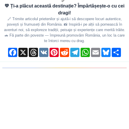
💛 Ți-a plăcut această destinație? Împărtășește-o cu cei
dragi!
🔗 Trimite articolul prietenilor și ajută-i să descopere locuri autentice,
povești și frumuseți din România. 📸 Inspiră-i pe alții să pornească în
aventuri noi, să exploreze tradiții, peisaje și experiențe care merită trăite.
🚗 Fă parte din poveste — împreună promovăm România, un loc la care
te întorci mereu cu drag.
Facebook
X
Threads
VK
Pinterest
Reddit
Telegram
WhatsApp
Email
Bluesky
Shar