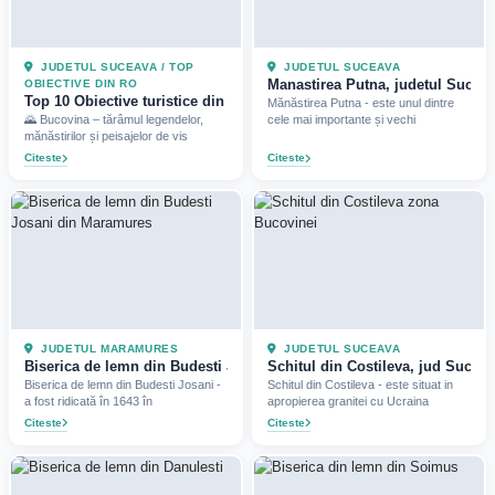
JUDETUL SUCEAVA / TOP
JUDETUL SUCEAVA
Manastirea Putna, judetul Suceav
OBIECTIVE DIN RO
Top 10 Obiective turistice din Bucovina, jud Suceava (2025)
Mănăstirea Putna - este unul dintre
🌄 Bucovina – tărâmul legendelor,
cele mai importante și vechi
mănăstirilor și peisajelor de vis
Citeste
Citeste
JUDETUL MARAMURES
JUDETUL SUCEAVA
Biserica de lemn din Budesti Josani, jud Maramures (2023)
Schitul din Costileva, jud Suceav
Biserica de lemn din Budesti Josani -
Schitul din Costileva - este situat in
a fost ridicată în 1643 în
apropierea granitei cu Ucraina
Citeste
Citeste