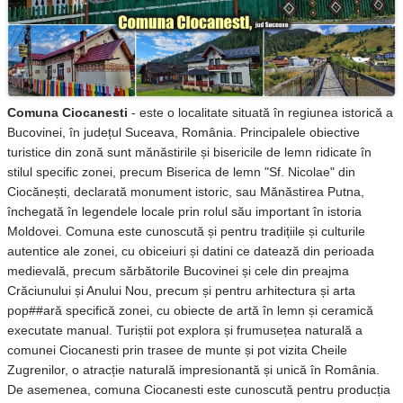
Comuna Ciocanesti
- este o localitate situată în regiunea istorică a
Bucovinei, în județul Suceava, România. Principalele obiective
turistice din zonă sunt mănăstirile și bisericile de lemn ridicate în
stilul specific zonei, precum Biserica de lemn "Sf. Nicolae" din
Ciocănești, declarată monument istoric, sau Mănăstirea Putna,
închegată în legendele locale prin rolul său important în istoria
Moldovei. Comuna este cunoscută și pentru tradițiile și culturile
autentice ale zonei, cu obiceiuri și datini ce datează din perioada
medievală, precum sărbătorile Bucovinei și cele din preajma
Crăciunului și Anului Nou, precum și pentru arhitectura și arta
po
p##a
ră specifică zonei, cu obiecte de artă în lemn și ceramică
executate manual. Turiștii pot explora și frumusețea naturală a
comunei Ciocanesti prin trasee de munte și pot vizita Cheile
Zugrenilor, o atracție naturală impresionantă și unică în România.
De asemenea, comuna Ciocanesti este cunoscută pentru producția