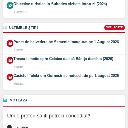
Obiective turistice in Subotica vizitate intr-o zi (2024)
0
305
ULTIMELE ȘTIRI
VEZI TOATE
Punct de belvedere pe Semenic inaugurat pe 1 August 2026
0
15
Traseu tematic spre Cetatea dacică Bănița deschis (2026)
0
15
Castelul Teleki din Gornești se redeschide pe 1 august 2026
0
33
VOTEAZA
Unde preferi sa iti petreci concediul?
La mare