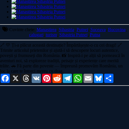
Cuvinte cheie:
Manastirea
,
Sihastria
,
Putnei
,
Suceava
,
Bucovina
,
calugari
,
turism
,
Sihastria Putnei
,
Putna
🔗
💛 Ți-a plăcut această destinație? Împărtășește-o cu cei dragi!
🔗
Trimite articolul prietenilor și ajută-i să descopere locuri autentice,
povești și frumuseți din România. 📸 Inspiră-i pe alții să pornească în
aventuri noi, să exploreze tradiții, peisaje și experiențe care merită
trăite. 🚗 Fă parte din poveste — împreună promovăm România, un
loc la care te întorci mereu cu drag.
Facebook
X
Threads
VK
Pinterest
Reddit
Telegram
WhatsApp
Email
Bluesky
Share