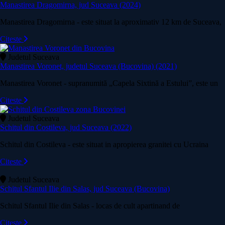
Manastirea Dragomirna, jud Suceava (2024)
Manastirea Dragomirna - este situat la aproximativ 12 km de Suceava,
Citeste
Judetul Suceava
Manastirea Voronet, judetul Suceava (Bucovina) (2021)
Manastirea Voronet - supranumită „Capela Sixtină a Estului”, este un
Citeste
Judetul Suceava
Schitul din Costileva, jud Suceava (2022)
Schitul din Costileva - este situat in apropierea granitei cu Ucraina
Citeste
Judetul Suceava
Schitul Sfantul Ilie din Salas, jud Suceava (Bucovina)
Schitul Sfantul Ilie din Salas - locas de cult apartinand de
Citeste