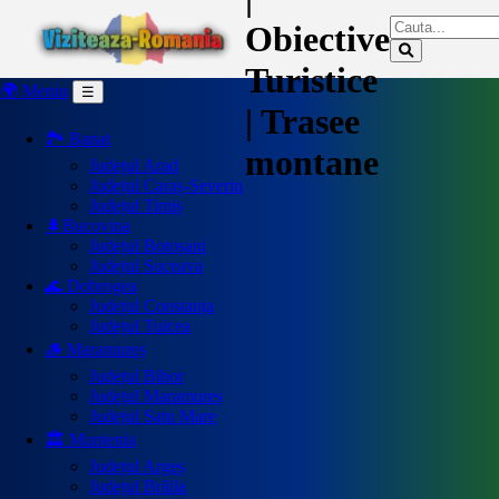
Obiective
Turistice
🌍 Meniu
☰
| Trasee
🏞️ Banat
montane
Județul Arad
Județul Caraș-Severin
Județul Timiș
🌲Bucovina
Județul Botoșani
Județul Suceava
🌊 Dobrogea
Județul Constanța
Județul Tulcea
🪵 Maramureș
Județul Bihor
Județul Maramureș
Județul Satu Mare
🏛️ Muntenia
Județul Argeș
Județul Brăila