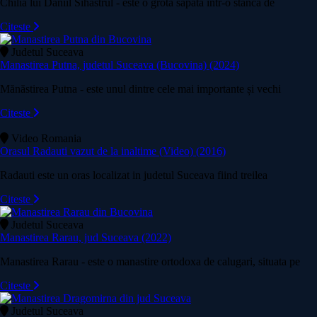
Chilia lui Daniil Sihastrul - este o grotă săpată într-o stâncă de
Citeste
Judetul Suceava
Manastirea Putna, judetul Suceava (Bucovina) (2024)
Mănăstirea Putna - este unul dintre cele mai importante și vechi
Citeste
Video Romania
Orasul Radauti vazut de la inaltime (Video) (2016)
Radauti este un oras localizat in judetul Suceava fiind treilea
Citeste
Judetul Suceava
Manastirea Rarau, jud Suceava (2022)
Manastirea Rarau - este o manastire ortodoxa de calugari, situata pe
Citeste
Judetul Suceava