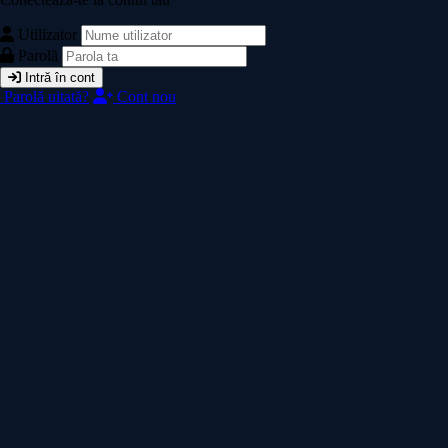
Utilizator
Parolă
Intră în cont
Parolă uitată?
Cont nou