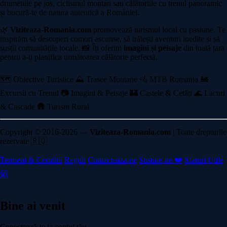
drumețiile pe jos, ciclismul montan sau călătoriile cu trenul panoramic
și bucură-te de natura autentică a României.
🌿
Viziteaza-Romania.com
promovează turismul local cu pasiune. Te
inspirăm să descoperi comori ascunse, să trăiești aventuri inedite și să
susții comunitățile locale. 📸 Îți oferim
imagini și peisaje
din toată țara
pentru a-ți planifica următoarea călătorie perfectă.
🗺️ Obiective Turistice
⛰️ Trasee Montane
🚵 MTB Romania
🚂
Excursii cu Trenul
📷 Imagini & Peisaje
🏰 Castele & Cetăți
🌊 Lacuri
& Cascade
🛖 Turism Rural
Copyright © 2016-2026 —
Viziteaza-Romania.com
| Toate drepturile
rezervate 🇷🇴
Termeni & Conditii
Reguli
Contacteaza-ne
Sustine-ne ❤️
Sfaturi Utile
🆘
Bine ai venit
Conectează-te la contul tău