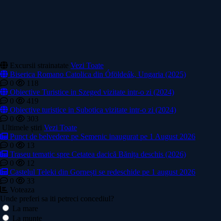
Excursii strainatate
Vezi Toate
Biserica Romano Catolica din Óföldeák, Ungaria (2025)
0
118
Obiective Turistice in Szeged vizitate intr-o zi (2024)
0
419
Obiective turistice in Subotica vizitate intr-o zi (2024)
0
303
Ultimele știri
Vezi Toate
Punct de belvedere pe Semenic inaugurat pe 1 August 2026
0
13
Traseu tematic spre Cetatea dacică Bănița deschis (2026)
0
12
Castelul Teleki din Gornești se redeschide pe 1 august 2026
0
33
Voteaza
Unde preferi sa iti petreci concediul?
La mare
La munte