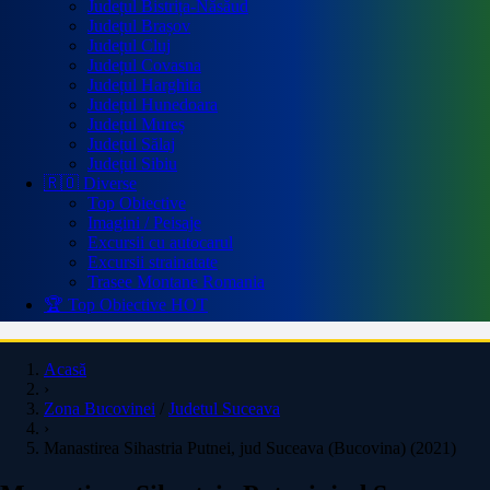
Județul Bistrița-Năsăud
Județul Brașov
Județul Cluj
Județul Covasna
Județul Harghita
Județul Hunedoara
Județul Mureș
Județul Sălaj
Județul Sibiu
🇷🇴 Diverse
Top Obiective
Imagini / Peisaje
Excursii cu autocarul
Excursii strainatate
Trasee Montane Romania
🏆 Top Obiective
HOT
Acasă
›
Zona Bucovinei
/
Judetul Suceava
›
Manastirea Sihastria Putnei, jud Suceava (Bucovina) (2021)