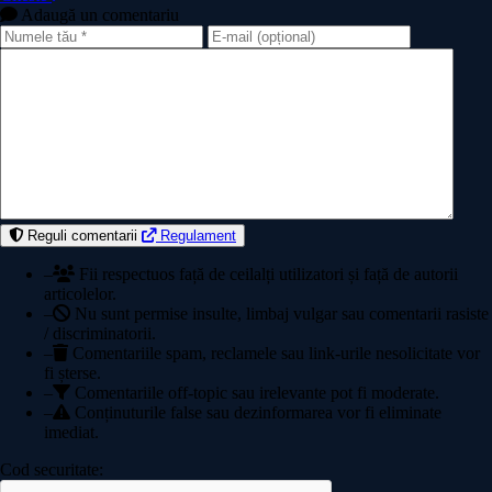
Adaugă un comentariu
Reguli comentarii
Regulament
–
Fii respectuos față de ceilalți utilizatori și față de autorii
articolelor.
–
Nu sunt permise insulte, limbaj vulgar sau comentarii rasiste
/ discriminatorii.
–
Comentariile spam, reclamele sau link-urile nesolicitate vor
fi șterse.
–
Comentariile off-topic sau irelevante pot fi moderate.
–
Conținuturile false sau dezinformarea vor fi eliminate
imediat.
Cod securitate: