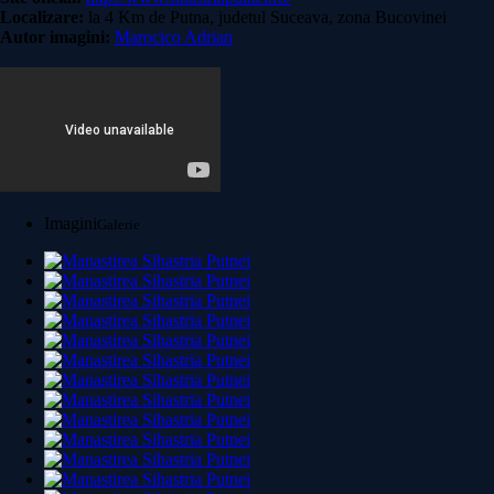
Localizare:
la 4 Km de Putna, judetul Suceava, zona Bucovinei
Autor imagini:
Marocico Adrian
Imagini
Galerie