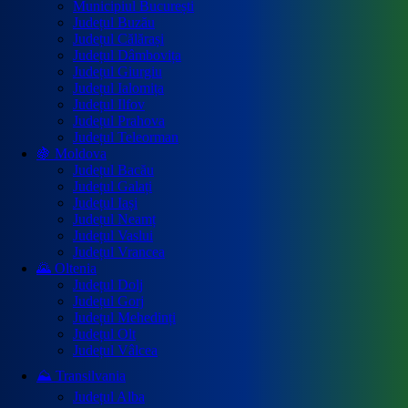
Municipiul București
Județul Buzău
Județul Călărași
Județul Dâmbovița
Județul Giurgiu
Județul Ialomița
Județul Ilfov
Județul Prahova
Județul Teleorman
🍇 Moldova
Județul Bacău
Județul Galați
Județul Iași
Județul Neamț
Județul Vaslui
Județul Vrancea
🌄 Oltenia
Județul Dolj
Județul Gorj
Județul Mehedinți
Județul Olt
Județul Vâlcea
⛰️ Transilvania
Județul Alba