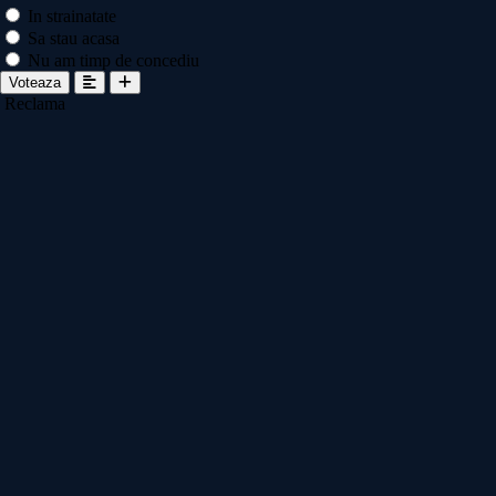
In strainatate
Sa stau acasa
Nu am timp de concediu
Voteaza
Reclama