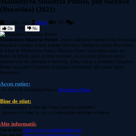
Manastirea Sihastria Putnei, jud Suceava
(Bucovina) (2021)
15 May 2021
admin
4 205
0
+10
Da
Nu
Mănăstirea Sihăstria Putnei
- este o mănăstire ortodoxă din România
situată în comuna Putna, județul Suceava. Situata in nordul Bucovinei,
la 4 km de Manastirea Putna, Sihastria Putnei reprezinta astazi un
liman de liniste, pace si binecuvantare, ce izvorasc dintr-un trecut
multisecular de sfintenie si nevointa. Data exacta a infiintarii Sihastriei
Putnei nu poate fi stabilita cu deplina certitudine, din cauza lipsei
izvoarelor.
Acces rutier:
- la 4 km de localitatea Putna (
Manastirea Putna
)
Bine de stiut:
- drum asfaltat si bun din Putna pana la manastire;
- pensiuni in zona in caz ca doriti putina relaxare si liniste.
Alte informatii:
Sursa text:
https://www.crestinortodox.ro/
Site oficial:
http://www.sihastriaputnei.ro/