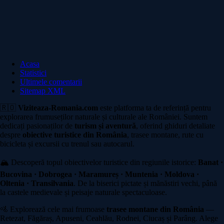
Acasa
Statistici
Ultimele comentarii
Sitemap XML
🇷🇴
Viziteaza-Romania.com
este platforma ta de referință pentru
explorarea frumuseților naturale și culturale ale României. Suntem
dedicați pasionaților de
turism și aventură
, oferind ghiduri detaliate
despre
obiective turistice din România
, trasee montane, rute cu
bicicleta și excursii cu trenul sau autocarul.
🏔️ Descoperă topul obiectivelor turistice din regiunile istorice:
Banat ·
Bucovina · Dobrogea · Maramureș · Muntenia · Moldova ·
Oltenia · Transilvania
. De la biserici pictate și mănăstiri vechi, până
la castele medievale și peisaje naturale spectaculoase.
🚵 Explorează cele mai frumoase
trasee montane din România
—
Retezat, Făgăraș, Apuseni, Ceahlău, Rodnei, Ciucaș și Parâng. Alege