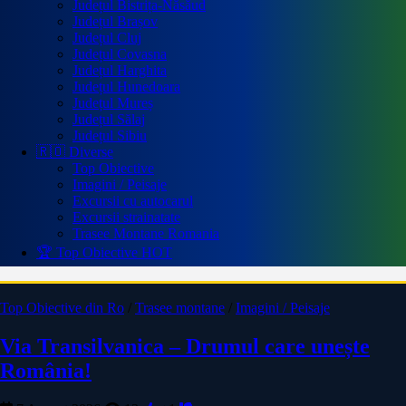
Județul Bistrița-Năsăud
Județul Brașov
Județul Cluj
Județul Covasna
Județul Harghita
Județul Hunedoara
Județul Mureș
Județul Sălaj
Județul Sibiu
🇷🇴 Diverse
Top Obiective
Imagini / Peisaje
Excursii cu autocarul
Excursii strainatate
Trasee Montane Romania
🏆 Top Obiective
HOT
Top Obiective din Ro
/
Trasee montane
/
Imagini / Peisaje
Via Transilvanica – Drumul care unește
România!