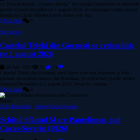
📜 Traseul tematic „Cetatea Bănița” din județul Hunedoara se deschide
pentru vizitare începând cu 1 august 2026. Acesta leagă cetatea dacică
Bănița de Cheile Băniței (unele dintre cele mai
Mai mult
0
Stiri turism
Castelul Teleki din Gornești se redeschide
pe 1 august 2026
28 July 2026
33
+3
Castelul Teleki din Gornești, unul dintre cele mai frumoase și bine
păstrate ansambluri baroce din România, își redeschide porțile pentru
vizitatori începând cu 1 august 2026. Situat în comuna
Mai mult
0
Banat
Zona Banatului
/
Judetul Caras Severin
Schitul Sfântul Mare Pantelimon, jud
Caras-Severin (2026)