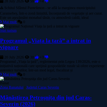
28 July 2026
59
+4
⛪ Schitul Sfântul Pantelimon - se află la marginea municipiului
Caransebeș, într‑o zonă liniștită, înconjurată de vegetație și aer curat.
Este un așezământ monahal tânăr, cu atmosferă caldă, ideal
Mai mult
0
Stiri turism
Programul „Viața la țară” a intrat in
vigoare
20 July 2026
30
+3
Programul „Viața la țară”, reglementat prin Legea 139/2026, este o
inițiativă națională care sprijină gospodăriile rurale să ofere experiențe
autentice turiștilor, într-un mod legal, fiscalizat și
Mai mult
0
Banat
Zona Banatului
/
Judetul Caras Severin
Mânăstirea Petroşniţa din jud Caras-
Severin (2026)