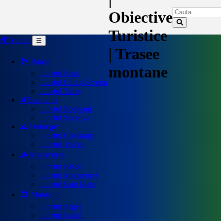
Obiective
Turistice
🌍 Meniu
☰
| Trasee
🏞️ Banat
montane
Județul Arad
Județul Caraș-Severin
Județul Timiș
🌲Bucovina
Județul Botoșani
Județul Suceava
🌊 Dobrogea
Județul Constanța
Județul Tulcea
🪵 Maramureș
Județul Bihor
Județul Maramureș
Județul Satu Mare
🏛️ Muntenia
Județul Argeș
Județul Brăila