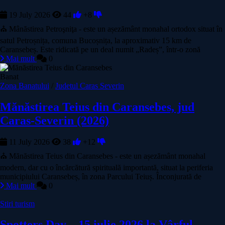
19 July 2026
44
+8
⛪ Mânăstirea Petroşniţa - este un așezământ monahal ortodox situat în
satul Petroșnița, comuna Bucoșnița, la aproximativ 15 km de
Caransebeș. Este ridicată pe un deal numit „Radeș”, într-o zonă
Mai mult
0
Banat
Zona Banatului
/
Judetul Caras Severin
Mănăstirea Teius din Caransebes, jud
Caras-Severin (2026)
11 July 2026
38
+12
⛪ Mănăstirea Teius din Caransebes - este un așezământ monahal
modern, dar cu o încărcătură spirituală importantă, situat la periferia
municipiului Caransebeș, în zona Parcului Teiuș. Înconjurată de
Mai mult
0
Stiri turism
Spotters Day – 15 iulie 2026 la Vârful