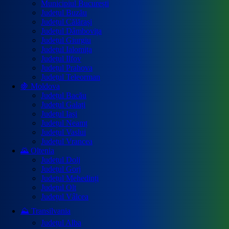
Municipiul București
Județul Buzău
Județul Călărași
Județul Dâmbovița
Județul Giurgiu
Județul Ialomița
Județul Ilfov
Județul Prahova
Județul Teleorman
🍇 Moldova
Județul Bacău
Județul Galați
Județul Iași
Județul Neamț
Județul Vaslui
Județul Vrancea
🌄 Oltenia
Județul Dolj
Județul Gorj
Județul Mehedinți
Județul Olt
Județul Vâlcea
⛰️ Transilvania
Județul Alba