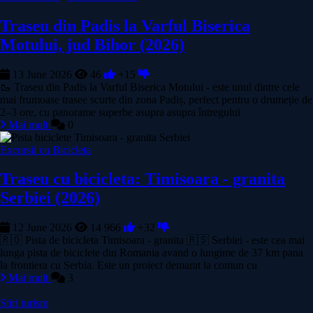
Traseu din Padis la Varful Biserica
Motului, jud Bihor (2026)
13 June 2026
46
+15
🥾 Traseu din Padis la Varful Biserica Motului - este unul dintre cele
mai frumoase trasee scurte din zona Padiș, perfect pentru o drumeție de
2–3 ore, cu panorame superbe asupra asupra întregului
Mai mult
0
Excursii cu Bicicleta
Traseu cu bicicleta: Timisoara - granita
Serbiei (2026)
12 June 2026
14 966
+32
🇷🇴 Pista de bicicleta Timisoara - granita 🇷🇸 Serbiei - este cea mai
lunga pista de biciclete din Romania avand o lungime de 37 km pana
la frontiera cu Serbia. Este un proiect demarat la comun cu
Mai mult
3
Stiri turism