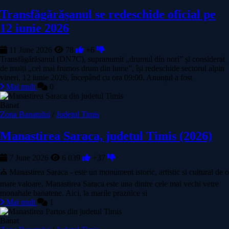
Transfăgărășanul se redeschide oficial pe
12 iunie 2026
11 June 2026
78
+6
Transfăgărășanul (DN7C), supranumit „drumul din nori” și considerat
de mulți „cel mai frumos drum din lume”, își redeschide sectorul alpin
vineri, 12 iunie 2026, începând cu ora 09:00. Anunțul a fost
Mai mult
0
Banat
Zona Banatului
/
Judetul Timis
Manastirea Saraca, judetul Timis (2026)
7 June 2026
6 039
+37
⛪ Manastirea Saraca - este un monument istoric, artistic si cultural de o
mare valoare, Manastirea Saraca este una dintre cele mai vechi vetre
monahale banatene. Aici, la marile praznice si
Mai mult
1
Banat