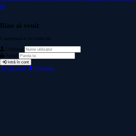
🆘
Bine ai venit
Conectează-te la contul tău
Utilizator
Parolă
Intră în cont
Parolă uitată?
Cont nou