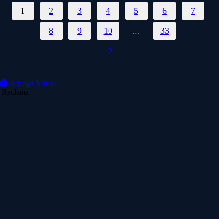
1
2
3
4
5
6
7
8
9
10
...
33
Adaugă Articol
Reclama