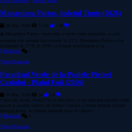
Zona Banatului
/
Judetul Timis
Manastirea Partos, judetul Timis (2026)
28 May 2026
5 224
+39
⛪ Manastirea Partos - reprezinta o veche vatra monahala, a carei
existenta este atestata documentar in 1571. Manastirea Partos a fost
desfiintata in 1778. In 2008 s-a hotarat reinfiintarea ei ca
Mai mult
1
Video Romania
Paradisul Verde de la Poalele Pietrei
Craiului - Plaiul Foii (2026)
26 May 2026
34
+4
Văzut din dronă, Plaiul Foii se dezvăluie ca un adevărat paradis verde,
așezat la poalele masive ale Pietrei Craiului. Creasta zimțată domină
întregul peisaj, iar lumina naturală pune în valoare
Mai mult
0
Video Romania