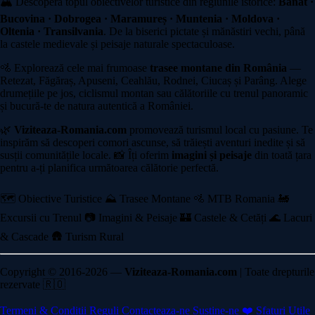
🏔️ Descoperă topul obiectivelor turistice din regiunile istorice:
Banat ·
Bucovina · Dobrogea · Maramureș · Muntenia · Moldova ·
Oltenia · Transilvania
. De la biserici pictate și mănăstiri vechi, până
la castele medievale și peisaje naturale spectaculoase.
🚵 Explorează cele mai frumoase
trasee montane din România
—
Retezat, Făgăraș, Apuseni, Ceahlău, Rodnei, Ciucaș și Parâng. Alege
drumețiile pe jos, ciclismul montan sau călătoriile cu trenul panoramic
și bucură-te de natura autentică a României.
🌿
Viziteaza-Romania.com
promovează turismul local cu pasiune. Te
inspirăm să descoperi comori ascunse, să trăiești aventuri inedite și să
susții comunitățile locale. 📸 Îți oferim
imagini și peisaje
din toată țara
pentru a-ți planifica următoarea călătorie perfectă.
🗺️ Obiective Turistice
⛰️ Trasee Montane
🚵 MTB Romania
🚂
Excursii cu Trenul
📷 Imagini & Peisaje
🏰 Castele & Cetăți
🌊 Lacuri
& Cascade
🛖 Turism Rural
Copyright © 2016-2026 —
Viziteaza-Romania.com
| Toate drepturile
rezervate 🇷🇴
Termeni & Conditii
Reguli
Contacteaza-ne
Sustine-ne ❤️
Sfaturi Utile