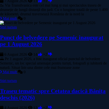
7 August 2026
13
+1
🥾 Via Transilvanica este cel mai lung și mai spectaculos traseu de
drumeție de lungă distanță din țară. Cu o lungime totală de peste 1.400
de kilometri, drumul traversează România de la nord la
Mai mult
0
Stiri turism
Punct de belvedere pe Semenic inaugurat
pe 1 August 2026
6 August 2026
14
+2
🌄 Pe 1 august 2026, a fost inaugurat oficial punctul de belvedere
Semenic, un loc special amenajat pentru turiști, fotografi și iubitorii de
natură. Situat într‑una dintre cele mai frumoase zone
Mai mult
0
Stiri turism
Traseu tematic spre Cetatea dacică Bănița
deschis (2026)
4 August 2026
12
+2