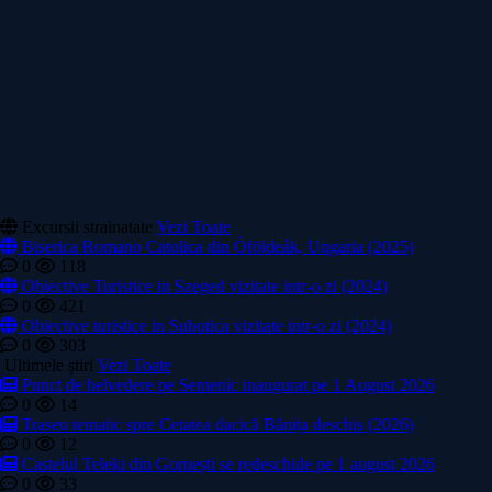
Excursii strainatate
Vezi Toate
Biserica Romano Catolica din Óföldeák, Ungaria (2025)
0
118
Obiective Turistice in Szeged vizitate intr-o zi (2024)
0
421
Obiective turistice in Subotica vizitate intr-o zi (2024)
0
303
Ultimele știri
Vezi Toate
Punct de belvedere pe Semenic inaugurat pe 1 August 2026
0
14
Traseu tematic spre Cetatea dacică Bănița deschis (2026)
0
12
Castelul Teleki din Gornești se redeschide pe 1 august 2026
0
33