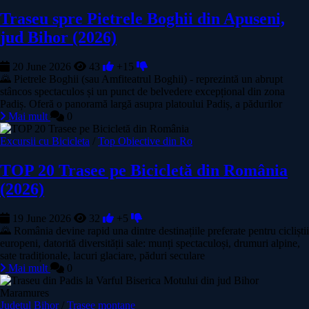
Traseu spre Pietrele Boghii din Apuseni,
jud Bihor (2026)
20 June 2026
43
+15
🌄 Pietrele Boghii (sau Amfiteatrul Boghii) - reprezintă un abrupt
stâncos spectaculos și un punct de belvedere excepțional din zona
Padiș. Oferă o panoramă largă asupra platoului Padiș, a pădurilor
Mai mult
0
Excursii cu Bicicleta
/
Top Obiective din Ro
TOP 20 Trasee pe Bicicletă din România
(2026)
19 June 2026
32
+5
🌄 România devine rapid una dintre destinațiile preferate pentru cicliștii
europeni, datorită diversității sale: munți spectaculoși, drumuri alpine,
sate tradiționale, lacuri glaciare, păduri seculare
Mai mult
0
Maramures
Judetul Bihor
/
Trasee montane