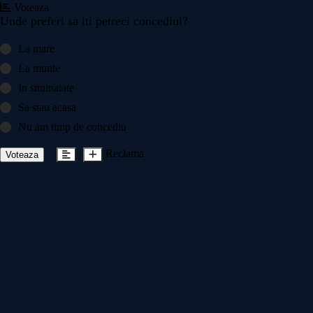
Voteaza
Unde preferi sa iti petreci concediul?
La mare
La munte
In strainatate
Sa stau acasa
Nu am timp de concediu
Reclama
Voteaza