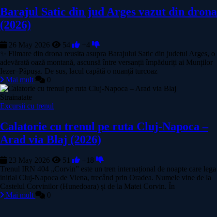
Barajul Satic din jud Arges vazut din drona
(2026)
26 May 2026
54
+4
✨ Filmare din drona reusita asupra Barajului Satic din judetul Arges, o
adevărată oază montană, ascunsă între versanții împăduriți ai Munților
Iezer–Păpușa. De sus, lacul capătă o nuanță turcoaz
Mai mult
0
Strainatate
Excursii cu trenul
Calatorie cu trenul pe ruta Cluj‑Napoca –
Arad via Blaj (2026)
23 May 2026
51
+18
Trenul IRN 404 „Corvin” este un tren internațional de noapte care lega
inițial Cluj-Napoca de Viena, trecând prin Oradea. Numele vine de la
Castelul Corvinilor (Hunedoara) și de la Matei Corvin. În
Mai mult
0