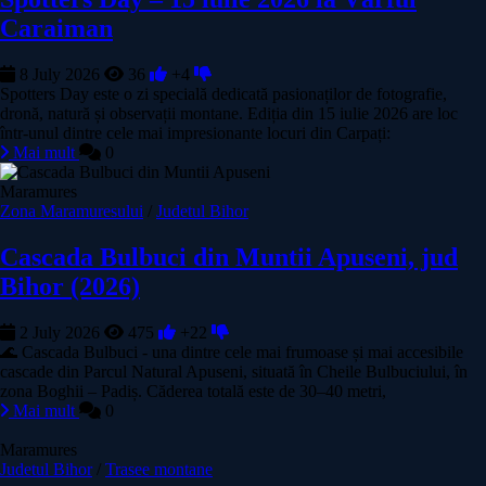
Caraiman
8 July 2026
36
+4
Spotters Day este o zi specială dedicată pasionaților de fotografie,
dronă, natură și observații montane. Ediția din 15 iulie 2026 are loc
într-unul dintre cele mai impresionante locuri din Carpați:
Mai mult
0
Maramures
Zona Maramuresului
/
Judetul Bihor
Cascada Bulbuci din Muntii Apuseni, jud
Bihor (2026)
2 July 2026
475
+22
🌊 Cascada Bulbuci - una dintre cele mai frumoase și mai accesibile
cascade din Parcul Natural Apuseni, situată în Cheile Bulbuciului, în
zona Boghii – Padiș. Căderea totală este de 30–40 metri,
Mai mult
0
Maramures
Judetul Bihor
/
Trasee montane