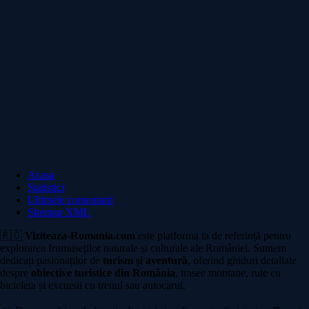
Acasa
Statistici
Ultimele comentarii
Sitemap XML
🇷🇴
Viziteaza-Romania.com
este platforma ta de referință pentru
explorarea frumuseților naturale și culturale ale României. Suntem
dedicați pasionaților de
turism și aventură
, oferind ghiduri detaliate
despre
obiective turistice din România
, trasee montane, rute cu
bicicleta și excursii cu trenul sau autocarul.