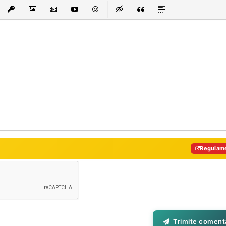
List
t Link
Insert protected link
Insert Image
Insert Video
Insert media link
Emoticons
Insert hidden text
Insert Quote
Insert spoiler
Regulam
Trimite comenta