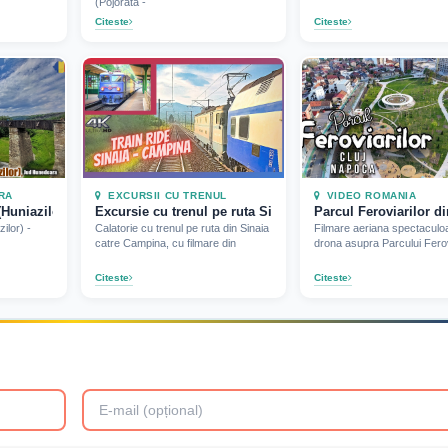
(Pojorata -
Citeste
Citeste
RA
EXCURSII CU TRENUL
VIDEO ROMANIA
(Huniazilor), jud Hunedoara (2022)
Excursie cu trenul pe ruta Sinaia - Campina (2022)
Parcul Feroviarilor d
ilor) -
Calatorie cu trenul pe ruta din Sinaia
Filmare aeriana spectaculo
catre Campina, cu filmare din
drona asupra Parcului Ferov
Citeste
Citeste