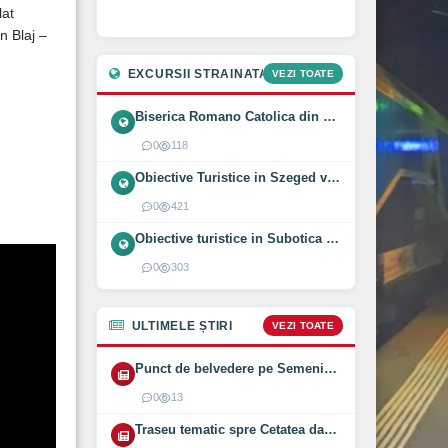
lat
n Blaj –
EXCURSII STRAINATATE
VEZI TOATE
Biserica Romano Catolica din Óföldeák, Ungaria (2025)
0
118
Obiective Turistice in Szeged vizitate intr-o zi (2024)
0
421
Obiective turistice in Subotica vizitate intr-o zi (2024)
0
303
ULTIMELE ȘTIRI
VEZI TOATE
Punct de belvedere pe Semenic inaugurat pe 1 August 2026
0
13
Traseu tematic spre Cetatea dacică Bănița deschis (2026)