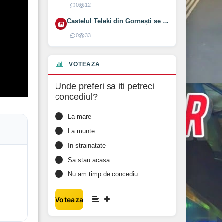
0
12
Castelul Teleki din Gornești se redeschide pe 1 august 2026
0
33
VOTEAZA
Unde preferi sa iti petreci
concediul?
La mare
La munte
In strainatate
Sa stau acasa
Nu am timp de concediu
Voteaza