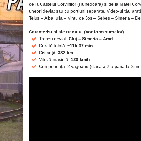
de la Castelul Corvinilor (Hunedoara) și de la Matei Corvin
uneori deviat sau cu porțiuni separate. Video-ul tău arat
Teiuș – Alba Iulia – Vințu de Jos – Sebeș – Simeria – Dev
Caracteristici ale trenului (conform surselor):
Traseu deviat:
Cluj – Simeria – Arad
Durată totală:
~11h 37 min
Distanță:
333 km
Viteză maximă:
120 km/h
Componență: 2 vagoane (clasa a 2‑a până la Simer