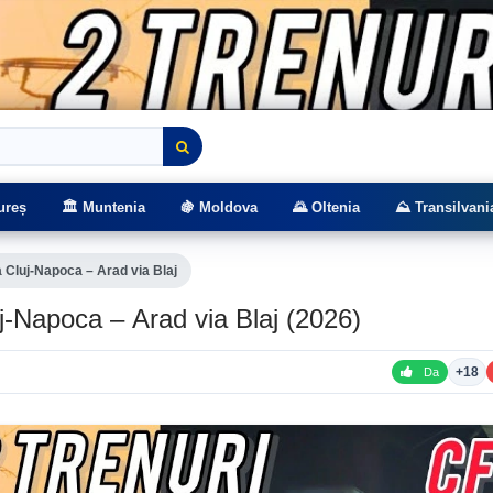
rasee montane
ureș
🏛️ Muntenia
🍇 Moldova
🌄 Oltenia
⛰️ Transilvani
a Cluj‑Napoca – Arad via Blaj
uj‑Napoca – Arad via Blaj (2026)
+18
Da