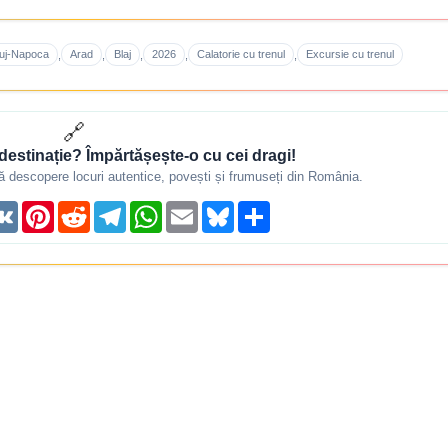
uj‑Napoca
Arad
Blaj
2026
Calatorie cu trenul
Excursie cu trenul
,
,
,
,
,
🔗
destinație? Împărtășește-o cu cei dragi!
i să descopere locuri autentice, povești și frumuseți din România.
reads
VK
Pinterest
Reddit
Telegram
WhatsApp
Email
Bluesky
Share