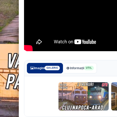
Imagini
Informații
GALERIE
UTIL