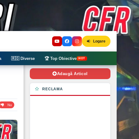
Logare
a
🇷🇴 Diverse
🏆 Top Obiective
HOT
Adaugă Articol
RECLAMA
Nu