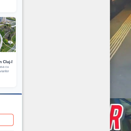
in Cluj-Napoca vazut din Drona (2024)
asa cu
iarilor