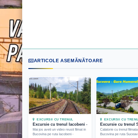
ARTICOLE ASEMĂNĂTOARE
EXCURSII CU TRENUL
EXCURSII CU TREN
Excursie cu trenul Iacobeni - Mestecăniș (Bucovina) (2
Excursie cu trenul 
Mai jos aveti un video reusit filmat in
Calatorie cu trenul filmata
Bucovina pe ruta Iacobeni -
Bucovina pe ruta Suceav