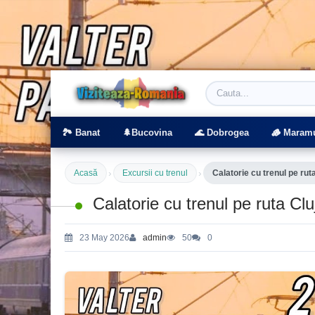
Viziteaza Romania | Obiective Turistice | T
🏞️ Banat
🌲Bucovina
🌊 Dobrogea
🪵 Maram
›
›
Acasă
Excursii cu trenul
Calatorie cu trenul pe rut
Calatorie cu trenul pe ruta Cl
23 May 2026
admin
50
0