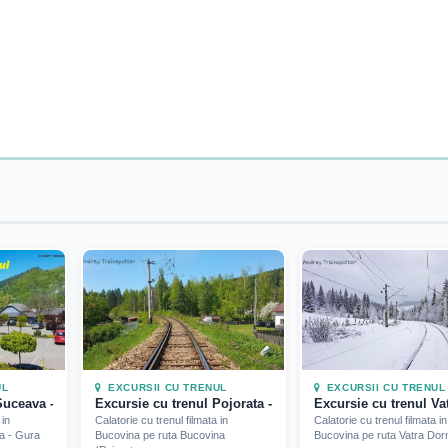
UL
EXCURSII CU TRENUL
EXCURSII CU TRENUL
018)
Suceava - Gura Humorului (2019)
Excursie cu trenul Pojorata - Mestecanis (2020)
Excursie cu trenul Vat
 in
Calatorie cu trenul filmata in
Calatorie cu trenul filmata in
a - Gura
Bucovina pe ruta Bucovina
Bucovina pe ruta Vatra Dorn