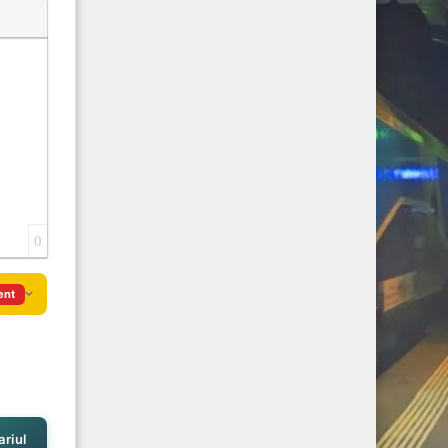
0
ent
riul