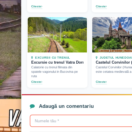
Citeste
Citeste
EXCURSII CU TRENUL
JUDETUL HUNEDOA
Excursie cu trenul Vatra Dornei - Mestecanis (2019)
Castelul Corvinilor 
Calatorie cu trenul filmata din
Castelul Corvinilor (Huniaz
spatele vagonului in Bucovina pe
este cetatea medievală a
ruta
Citeste
Citeste
Adaugă un comentariu