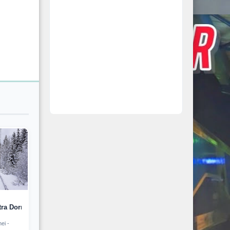
ra Dornei - Iacobeni (2020)
ei -