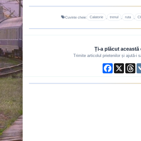
Calatorie
trenul
ruta
Cl
Cuvinte cheie:
,
,
,
Ți-a plăcut această 
Trimite articolul prietenilor și ajută-
Facebook
X
Th