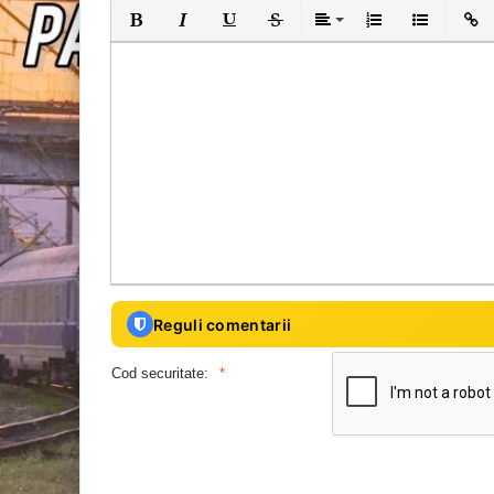
Bold
Italic
Underline
Strikethrough
Align
Ordered List
Unordered 
Inser
Reguli comentarii
Cod securitate: