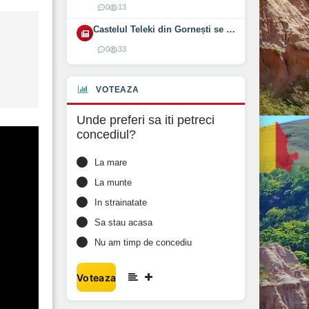
0
13
Castelul Teleki din Gornești se redeschide pe 1 august 2026
0
33
VOTEAZA
Unde preferi sa iti petreci
concediul?
La mare
La munte
In strainatate
Sa stau acasa
Nu am timp de concediu
Voteaza