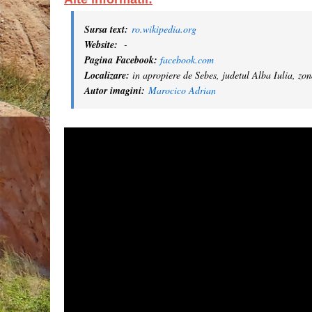
Sursa text:
ro.wikipedia.org
Website:
-
Pagina Facebook:
facebook.com
Localizare:
in apropiere de Sebes, judetul Alba Iulia, zon
Autor imagini:
Marocico Adrian