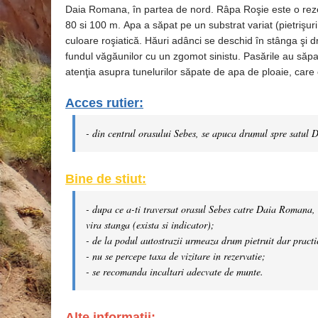
Daia Romana, în partea de nord. Râpa Roşie este o rezerv
80 si 100 m. Apa a săpat pe un substrat variat (pietrişuri
culoare roşiatică. Hăuri adânci se deschid în stânga şi 
fundul văgăunilor cu un zgomot sinistu. Pasările au săpa
atenţia asupra tunelurilor săpate de apa de ploaie, car
Acces rutier:
- din centrul orasului Sebes, se apuca drumul spre satul D
Bine de stiut:
- dupa ce a-ti traversat orasul Sebes catre Daia Romana, c
vira stanga (exista si indicator);
- de la podul autostrazii urmeaza drum pietruit dar practi
- nu se percepe taxa de vizitare in rezervatie;
- se recomanda incaltari adecvate de munte.
Alte informatii: