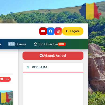
Logare
a
🇷🇴 Diverse
🏆 Top Obiective
HOT
Adaugă Articol
RECLAMA
Nu