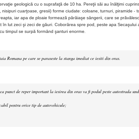
aţie geologică cu o suprafaţă de 10 ha. Pereţii săi au înălţimi cuprins
, nisipuri cuarţoase, gresii) forme ciudate: coloane, turnuri, piramide - 
dreapta, iar apa de ploaie formează pârâiaşe sângerii, care se prăvălesc
t în lut zeci şi zeci de găuri. Coborârea spre pod, peste apa Secaşului 
e cu timpul se surpă formând şanturi enorme.
aia Romana pe care se paraseste la stanga imediat ce iesiti din oras.
a punct de reper important la iesirea din oras va fi podul peste autostrada und
cabil pentru orice tip de autovehicule;