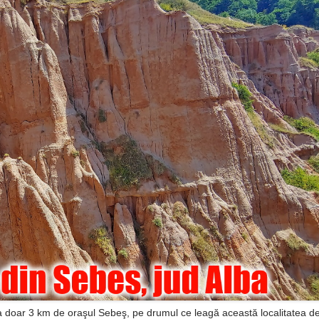
 la doar 3 km de oraşul Sebeş, pe drumul ce leagă această localitatea de