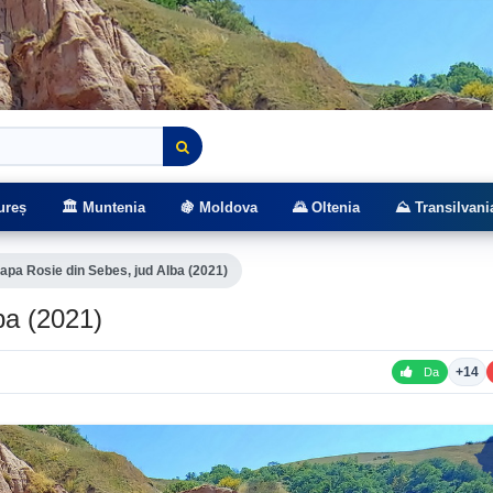
rasee montane
ureș
🏛️ Muntenia
🍇 Moldova
🌄 Oltenia
⛰️ Transilvani
apa Rosie din Sebes, jud Alba (2021)
ba (2021)
+14
Da