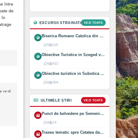
e între
toate de
 în
EXCURSII STRAINATATE
VEZI TOATE
atrage
Biserica Romano Catolica din Óföldeák, Ungaria (2025)
0
118
Obiective Turistice in Szeged vizitate intr-o zi (2024)
0
422
Obiective turistice in Subotica vizitate intr-o zi (2024)
0
304
e ve-ti
ULTIMELE ȘTIRI
VEZI TOATE
Punct de belvedere pe Semenic inaugurat pe 1 August 2026
0
14
Traseu tematic spre Cetatea dacică Bănița deschis (2026)