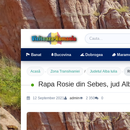
Viziteaza Romania | Obiective Turistice | T
🏞️ Banat
🌲Bucovina
🌊 Dobrogea
🪵 Maram
›
›
Acasă
Zona Transilvaniei
/
Judetul Alba Iulia
R
Rapa Rosie din Sebes, jud Al
12 September 2021
admin
2 350
0