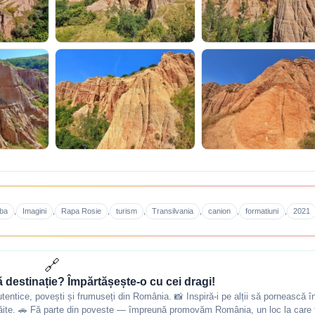
ba
Imagini
Rapa Rosie
turism
Transilvania
canion
formatiuni
2021
,
,
,
,
,
,
,
🔗
ă destinație? Împărtășește-o cu cei dragi!
autentice, povești și frumuseți din România. 📸 Inspiră-i pe alții să pornească î
 trăite. 🚗 Fă parte din poveste — împreună promovăm România, un loc la care t