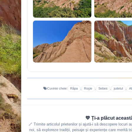
Râpa
Roşie
Sebes
judetul
Al
Cuvinte cheie:
,
,
,
,
💛 Ți-a plăcut aceast
🔗 Trimite articolul prietenilor și ajută-i să descopere locuri 
noi, să exploreze tradiții, peisaje și experiențe care merită