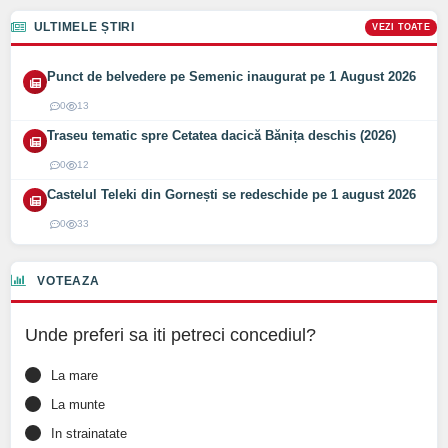
ULTIMELE ȘTIRI
VEZI TOATE
Punct de belvedere pe Semenic inaugurat pe 1 August 2026
0
13
Traseu tematic spre Cetatea dacică Bănița deschis (2026)
0
12
Castelul Teleki din Gornești se redeschide pe 1 august 2026
0
33
VOTEAZA
Unde preferi sa iti petreci concediul?
La mare
La munte
In strainatate