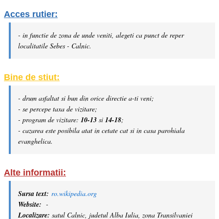
Acces rutier:
- in functie de zona de unde veniti, alegeti ca punct de reper
localitatile Sebes - Calnic.
Bine de stiut:
- drum asfaltat si bun din orice directie a-ti veni;
- se percepe taxa de vizitare;
- program de vizitare:
10-13
si
14-18
;
- cazarea este posibila atat in cetate cat si in casa parohiala
evanghelica.
Alte informatii:
Sursa text:
ro.wikipedia.org
Website:
-
Localizare:
satul Calnic, judetul Alba Iulia, zona Transilvaniei