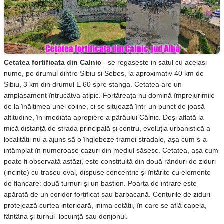
Cetatea fortificata din Calnic
- se regaseste in satul cu acelasi
nume, pe drumul dintre Sibiu si Sebes, la aproximativ 40 km de
Sibiu, 3 km din drumul E 60 spre stanga. Cetatea are un
amplasament întrucâtva atipic. Fortăreața nu domină împrejurimile
de la înălțimea unei coline, ci se situează într-un punct de joasă
altitudine, în imediata apropiere a pârâului Câlnic. Deși aflată la
mică distanță de strada principală și centru, evoluția urbanistică a
localitătii nu a ajuns să o înglobeze tramei stradale, așa cum s-a
intâmplat în numeroase cazuri din mediul săsesc. Cetatea, așa cum
poate fi observată astăzi, este constituită din două rânduri de ziduri
(incinte) cu traseu oval, dispuse concentric și întărite cu elemente
de flancare: două turnuri și un bastion. Poarta de intrare este
apărată de un coridor fortificat sau barbacană. Centurile de ziduri
protejează curtea interioară, inima cetătii, în care se află capela,
fântâna și turnul–locuință sau donjonul.