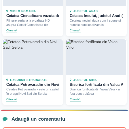
VIDEO ROMANIA
JUDETUL ARAD
Cetatea Cisnadioara vazuta de la inaltime (Video) (2018)
Cetatea Ineului, judetul Arad (Ima
Filmare aeriana la o calitate HD
Cetatea Ineului, dupa cum ii spune si
asupra Cetatii Cisnadioara din
numele este localizata in
Citeste
Citeste
EXCURSII STRAINATATE
JUDETUL SIBIU
Cetatea Petrovaradin din Novi Sad, Serbia (2023)
Biserica fortificata din Valea Viil
Cetatea Petrovaradin - este un castel
Biserica fortificata din Valea Viilor - a
în orașul Novi Sad din Serbia.
fost construită ca
Citeste
Citeste
Adaugă un comentariu