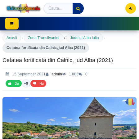
Viziteaza Romania | Obiective Turistice | Trasee mont
☰
›
›
Acasă
Zona Transilvaniei
/
Judetul Alba Iulia
Cetatea fortificata din Calnic, jud Alba (2021)
Cetatea fortificata din Calnic, jud Alba (2021)
15 September 2021
admin
1 883
0
+9
Da
Nu