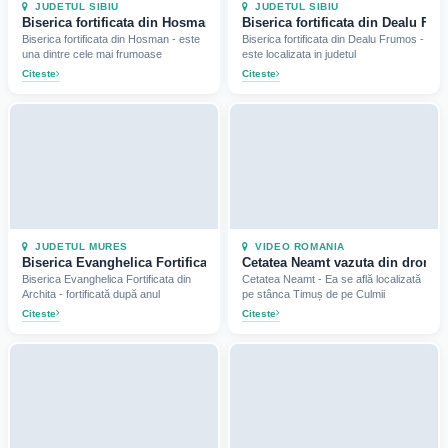
JUDETUL SIBIU
JUDETUL SIBIU
Biserica fortificata din Hosman, jud Sibiu (2023)
Biserica fortificata din Dealu Fru
Biserica fortificata din Hosman - este
Biserica fortificata din Dealu Frumos -
una dintre cele mai frumoase
este localizata in judetul
Citeste
Citeste
JUDETUL MURES
VIDEO ROMANIA
Biserica Evanghelica Fortificata din Archita, jud Mures
Cetatea Neamt vazuta din drona (
Biserica Evanghelica Fortificata din
Cetatea Neamt - Ea se află localizată
Archita - fortificată după anul
pe stânca Timuș de pe Culmii
Citeste
Citeste