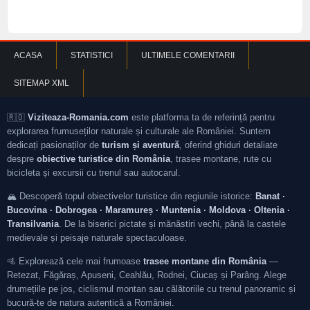
ACASA
STATISTICI
ULTIMELE COMENTARII
SITEMAP XML
🇷🇴
Viziteaza-Romania.com
este platforma ta de referință pentru
explorarea frumuseților naturale și culturale ale României. Suntem
dedicați pasionaților de
turism și aventură
, oferind ghiduri detaliate
despre
obiective turistice din România
, trasee montane, rute cu
bicicleta și excursii cu trenul sau autocarul.
🏔️ Descoperă topul obiectivelor turistice din regiunile istorice:
Banat ·
Bucovina · Dobrogea · Maramureș · Muntenia · Moldova · Oltenia ·
Transilvania
. De la biserici pictate și mănăstiri vechi, până la castele
medievale și peisaje naturale spectaculoase.
🚵 Explorează cele mai frumoase
trasee montane din România
—
Retezat, Făgăraș, Apuseni, Ceahlău, Rodnei, Ciucaș și Parâng. Alege
drumețiile pe jos, ciclismul montan sau călătoriile cu trenul panoramic și
bucură-te de natura autentică a României.