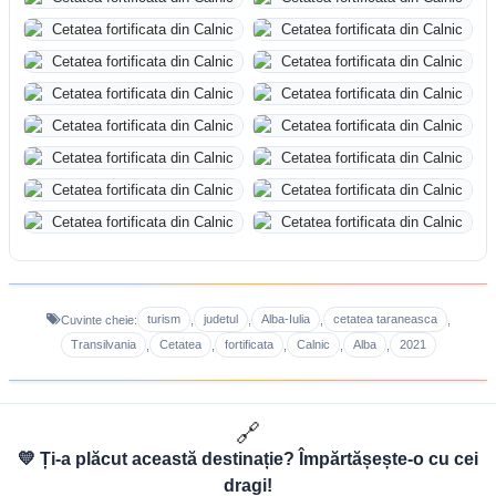
turism
judetul
Alba-Iulia
cetatea taraneasca
Cuvinte cheie:
,
,
,
,
Transilvania
Cetatea
fortificata
Calnic
Alba
2021
,
,
,
,
,
🔗
💛 Ți-a plăcut această destinație? Împărtășește-o cu cei
dragi!