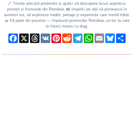
🔗 Trimite articolul prietenilor și ajută-i să descopere locuri autentice,
povești și frumuseți din România. 📸 Inspiră-i pe alții să pornească în
aventuri noi, să exploreze tradiții, peisaje și experiențe care merită trăite.
🚗 Fă parte din poveste — împreună promovăm România, un loc la care
te întorci mereu cu drag.
Facebook
X
Threads
VK
Pinterest
Reddit
Telegram
WhatsApp
Email
Bluesky
Shar