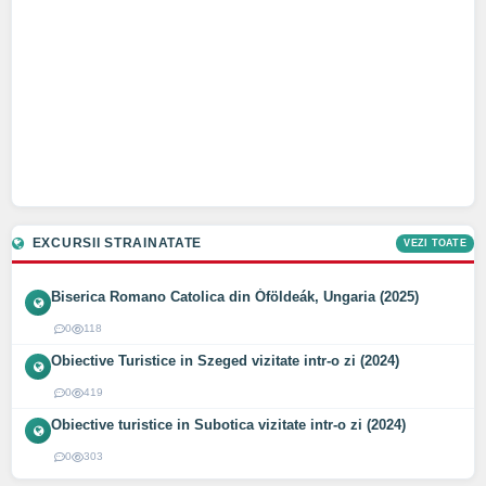
EXCURSII STRAINATATE
VEZI TOATE
Biserica Romano Catolica din Óföldeák, Ungaria (2025)
0
118
Obiective Turistice in Szeged vizitate intr-o zi (2024)
0
419
Obiective turistice in Subotica vizitate intr-o zi (2024)
0
303