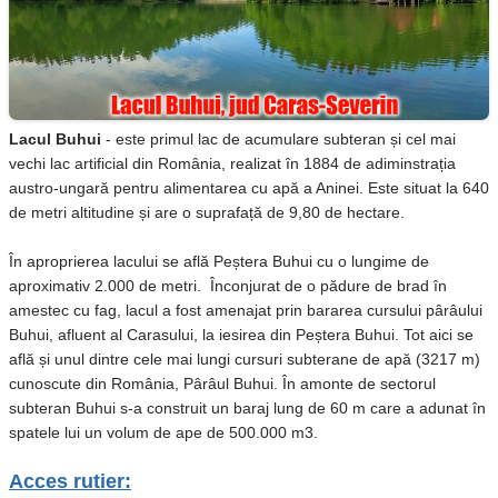
Lacul Buhui
- este primul lac de acumulare subteran și cel mai
vechi lac artificial din România, realizat în 1884 de adiminstrația
austro-ungară pentru alimentarea cu apă a Aninei. Este situat la 640
de metri altitudine și are o suprafață de 9,80 de hectare.
În aproprierea lacului se află Peștera Buhui cu o lungime de
aproximativ 2.000 de metri. Înconjurat de o pădure de brad în
amestec cu fag, lacul a fost amenajat prin bararea cursului pârâului
Buhui, afluent al Carasului, la iesirea din Peștera Buhui. Tot aici se
află și unul dintre cele mai lungi cursuri subterane de apă (3217 m)
cunoscute din România, Pârâul Buhui. În amonte de sectorul
subteran Buhui s-a construit un baraj lung de 60 m care a adunat în
spatele lui un volum de ape de 500.000 m3.
Acces rutier: