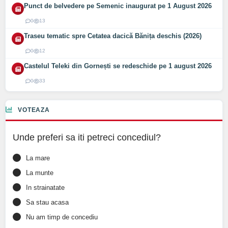
Punct de belvedere pe Semenic inaugurat pe 1 August 2026
0
13
Traseu tematic spre Cetatea dacică Bănița deschis (2026)
0
12
Castelul Teleki din Gornești se redeschide pe 1 august 2026
0
33
VOTEAZA
Unde preferi sa iti petreci concediul?
La mare
La munte
In strainatate
Sa stau acasa
Nu am timp de concediu