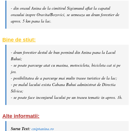
- din orasul Anina de la cimitirul Sigismund aflat la capatul
orasului inspre Oravita/Bozovici, se urmeaza un drum forestier de
aprox. 5 km pana la lac.
Bine de stiut:
- drum forestier destul de bun pornind din Anina pana la Lacul
Buhui;
- se poate parcurge atat cu masina, motocicleta, bicicleta cat si pe
jos.
- posibilitatea de a parcurge mai multe trasee turistice de la lac;
- pe malul lacului exista Cabana Buhui administrat de Directia
Silvica;
- se poate face inconjurul lacului pe un traseu tematic in aprox. 1h.
Alte informatii:
Sursa Text:
cniptanina.ro