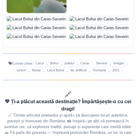
Lacul
Buhui
judetul
Caras
Severin
Imagini
Cuvinte cheie:
,
,
,
,
,
,
turism
Banat
Lacul Buhui
lac artificial
Romania
2021
,
,
,
,
,
🔗
💛 Ți-a plăcut această destinație? Împărtășește-o cu cei
dragi!
🔗 Trimite articolul prietenilor și ajută-i să descopere locuri autentice,
povești și frumuseți din România. 📸 Inspiră-i pe alții să pornească în
aventuri noi, să exploreze tradiții, peisaje și experiențe care merită trăite.
🚗 Fă parte din poveste — împreună promovăm România, un loc la care