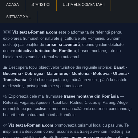
ACASA
STATISTICI
ULTIMELE COMENTARII
SITEMAP XML
🇷🇴
Viziteaza-Romania.com
este platforma ta de referință pentru
explorarea frumuseților naturale și culturale ale României. Suntem
dedicați pasionaților de
turism și aventură
, oferind ghiduri detaliate
despre
obiective turistice din România
, trasee montane, rute cu
bicicleta și excursii cu trenul sau autocarul.
🏔️ Descoperă topul obiectivelor turistice din regiunile istorice:
Banat ·
Bucovina · Dobrogea · Maramureș · Muntenia · Moldova · Oltenia ·
Transilvania
. De la biserici pictate și mănăstiri vechi, până la castele
medievale și peisaje naturale spectaculoase.
🚵 Explorează cele mai frumoase
trasee montane din România
—
Retezat, Făgăraș, Apuseni, Ceahlău, Rodnei, Ciucaș și Parâng. Alege
drumețiile pe jos, ciclismul montan sau călătoriile cu trenul panoramic și
bucură-te de natura autentică a României.
🌿
Viziteaza-Romania.com
promovează turismul local cu pasiune. Te
inspirăm să descoperi comori ascunse, să trăiești aventuri inedite și să
susții comunitățile locale. 📸 Îți oferim
imagini și peisaje
din toată țara