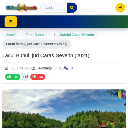
Viziteaza Romania | Obiective Turistice | Trasee mont
☰
›
›
Acasă
Zona Banatului
/
Judetul Caras Severin
Lacul Buhui, jud Caras-Severin (2021)
Lacul Buhui, jud Caras-Severin (2021)
11 June 2021
admin
7 315
0
+13
Da
Nu