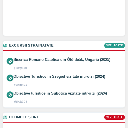
EXCURSII STRAINATATE
VEZI TOATE
Biserica Romano Catolica din Óföldeák, Ungaria (2025)
0
118
Obiective Turistice in Szeged vizitate intr-o zi (2024)
0
421
Obiective turistice in Subotica vizitate intr-o zi (2024)
0
303
ULTIMELE ȘTIRI
VEZI TOATE