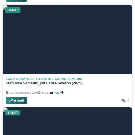
BANAT
ZONA BANATULUI
/
JUDETUL CARAS SEVERIN
Statiunea Semenic, jud Caras-Severin (2025)
14 December 2025
6 239
+23
Mai mult
0
BANAT