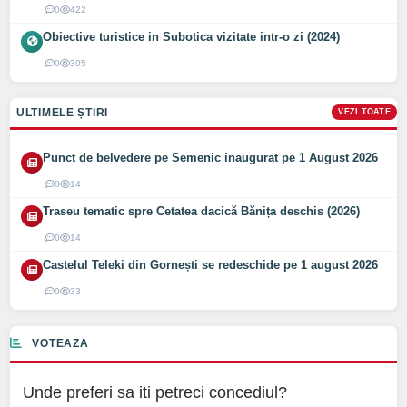
0
422
Obiective turistice in Subotica vizitate intr-o zi (2024)
0
305
ULTIMELE ȘTIRI
VEZI TOATE
Punct de belvedere pe Semenic inaugurat pe 1 August 2026
0
14
Traseu tematic spre Cetatea dacică Bănița deschis (2026)
0
14
Castelul Teleki din Gornești se redeschide pe 1 august 2026
0
33
VOTEAZA
Unde preferi sa iti petreci concediul?