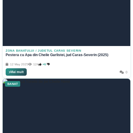
ZONA BANATULUI
/
JUDETUL CARAS SEVERIN
Pestera cu Apa din Cheile Garlistei, jud Caras-Severin (2025)
12 May 2025
124
+6
Mai mult
0
BANAT