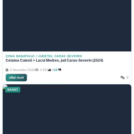
ZONA BANATULUI
/
JUDETUL CARAS SEVERIN
Cetatea Cuiesti + Lacul Medres, jud Caras-Severin (2024)
2 November 2024
4 551
+18
Mai mult
0
BANAT