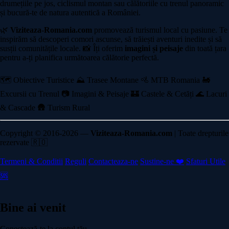
drumețiile pe jos, ciclismul montan sau călătoriile cu trenul panoramic
și bucură-te de natura autentică a României.
🌿
Viziteaza-Romania.com
promovează turismul local cu pasiune. Te
inspirăm să descoperi comori ascunse, să trăiești aventuri inedite și să
susții comunitățile locale. 📸 Îți oferim
imagini și peisaje
din toată țara
pentru a-ți planifica următoarea călătorie perfectă.
🗺️ Obiective Turistice
⛰️ Trasee Montane
🚵 MTB Romania
🚂
Excursii cu Trenul
📷 Imagini & Peisaje
🏰 Castele & Cetăți
🌊 Lacuri
& Cascade
🛖 Turism Rural
Copyright © 2016-2026 —
Viziteaza-Romania.com
| Toate drepturile
rezervate 🇷🇴
Termeni & Conditii
Reguli
Contacteaza-ne
Sustine-ne ❤️
Sfaturi Utile
🆘
Bine ai venit
Conectează-te la contul tău