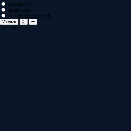
In strainatate
Sa stau acasa
Nu am timp de concediu
Voteaza
Reclama