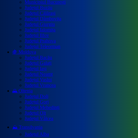
Municipiul București
Județul Buzău
Județul Călărași
Județul Dâmbovița
Județul Giurgiu
Județul Ialomița
Județul Ilfov
Județul Prahova
Județul Teleorman
🍇 Moldova
Județul Bacău
Județul Galați
Județul Iași
Județul Neamț
Județul Vaslui
Județul Vrancea
🌄 Oltenia
Județul Dolj
Județul Gorj
Județul Mehedinți
Județul Olt
Județul Vâlcea
⛰️ Transilvania
Județul Alba