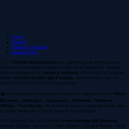
Acasa
Statistici
Ultimele comentarii
Sitemap XML
🇷🇴
Viziteaza-Romania.com
este platforma ta de referință pentru
explorarea frumuseților naturale și culturale ale României. Suntem
dedicați pasionaților de
turism și aventură
, oferind ghiduri detaliate
despre
obiective turistice din România
, trasee montane, rute cu
bicicleta și excursii cu trenul sau autocarul.
🏔️ Descoperă topul obiectivelor turistice din regiunile istorice:
Banat ·
Bucovina · Dobrogea · Maramureș · Muntenia · Moldova ·
Oltenia · Transilvania
. De la biserici pictate și mănăstiri vechi, până
la castele medievale și peisaje naturale spectaculoase.
🚵 Explorează cele mai frumoase
trasee montane din România
—
Retezat, Făgăraș, Apuseni, Ceahlău, Rodnei, Ciucaș și Parâng. Alege