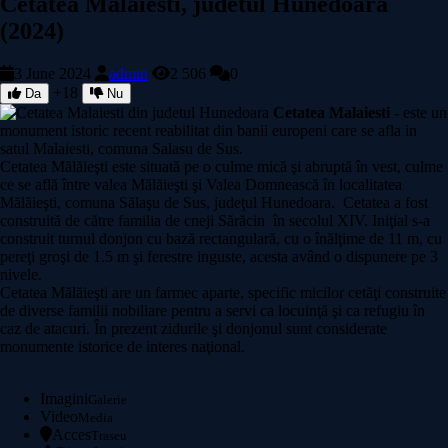
Cetatea Malaiesti, judetul Hunedoara
(2024)
3 June 2024
admin
2 506
0
+18
Da
Nu
Cetatea Malaiesti
- este un
monument istoric recent reabilitat din banii europeni care se afla in
satul Malaiesti, comuna Salasu de Sus.
Cetatea Mălăieşti este situată pe o culme mică şi abruptă în vest, culme
ce se află între valea Mălăieşti şi Valea Domnească în localitatea
Mălăieşti, comuna Sălaşu de Sus, judeţul Hunedoara. Cetatea a fost
construită de către familia de cneji Sărăcin în secolul XIV. Iniţial s-a
construit turnul donjon cu bază rectangulară, cu o înălţime de 11 m, cu
pereţi groşi de 1.5 m şi ferestre inguste, acesta având o dispunere pe 3
nivele.
Cetatea Mălăieşti are un farmec aparte, specific micilor cetăţi construite
de diverse familii nobiliare pentru a servi ca locuinţă şi ca refugiu în
caz de atacuri. În prezent zidurile şi donjonul sunt considerate
monumente istorice de interes naţional.
Imagini
Galerie
Video
Media
Acces
Traseu