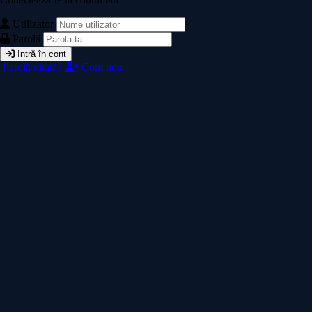
Utilizator
Parolă
Intră în cont
Parolă uitată?
Cont nou