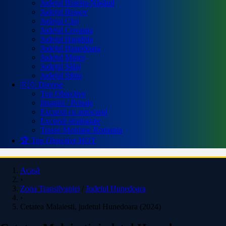
Județul Bistrița-Năsăud
Județul Brașov
Județul Cluj
Județul Covasna
Județul Harghita
Județul Hunedoara
Județul Mureș
Județul Sălaj
Județul Sibiu
🇷🇴 Diverse
Top Obiective
Imagini / Peisaje
Excursii cu autocarul
Excursii strainatate
Trasee Montane Romania
🏆 Top Obiective
HOT
Acasă
›
Zona Transilvaniei
/
Judetul Hunedoara
›
Cetatea Malaiesti, judetul Hunedoara (2024)