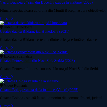
Varful Bucsoiu 2492m din Bucegi vazut de la inaltime (2023)
Filmare spectaculoasa cu drona din Muntii Bucegi, asupra obiectivelor
Citeste
Judetul Hunedoara
Cetatea dacica Blidaru, jud Hunedoara (2021)
Cetatea dacica Blidaru - este una dintre cele șase fortărețe dacice
Citeste
Excursii strainatate
Cetatea Petrovaradin din Novi Sad, Serbia (2023)
Cetatea Petrovaradin - este un castel în orașul Novi Sad din Serbia.
Citeste
Video Romania
Cetatea Bologa vazuta de la inaltime (Video) (2025)
Cetatea Bologa - situată în satul omonim din comuna Poieni, județul
Citeste