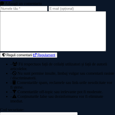
Adaugă un comentariu
Reguli comentarii
Regulament
–
Fii respectuos față de ceilalți utilizatori și față de autorii
articolelor.
–
Nu sunt permise insulte, limbaj vulgar sau comentarii rasiste
/ discriminatorii.
–
Comentariile spam, reclamele sau link-urile nesolicitate vor
fi șterse.
–
Comentariile off-topic sau irelevante pot fi moderate.
–
Conținuturile false sau dezinformarea vor fi eliminate
imediat.
Cod securitate: