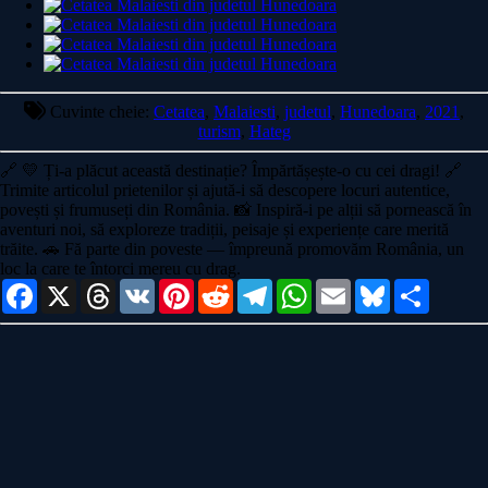
Cuvinte cheie:
Cetatea
,
Malaiesti
,
judetul
,
Hunedoara
,
2021
,
turism
,
Hateg
🔗
💛 Ți-a plăcut această destinație? Împărtășește-o cu cei dragi!
🔗
Trimite articolul prietenilor și ajută-i să descopere locuri autentice,
povești și frumuseți din România. 📸 Inspiră-i pe alții să pornească în
aventuri noi, să exploreze tradiții, peisaje și experiențe care merită
trăite. 🚗 Fă parte din poveste — împreună promovăm România, un
loc la care te întorci mereu cu drag.
Facebook
X
Threads
VK
Pinterest
Reddit
Telegram
WhatsApp
Email
Bluesky
Share