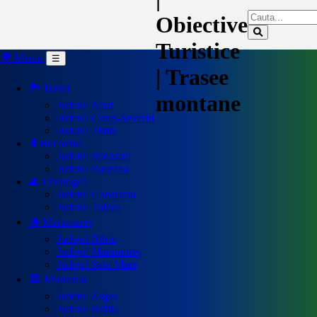
Obiective
Turistice
🌍 Meniu
☰
| Trasee
🏞️ Banat
montane
Județul Arad
Județul Caraș-Severin
Județul Timiș
🌲Bucovina
Județul Botoșani
Județul Suceava
🌊 Dobrogea
Județul Constanța
Județul Tulcea
🪵 Maramureș
Județul Bihor
Județul Maramureș
Județul Satu Mare
🏛️ Muntenia
Județul Argeș
Județul Brăila