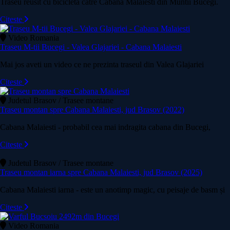
Traseu reusit cu bicicleta catre Cabana Malaiesti din Muntii Bucegi.
Citeste
Video Romania
Traseu M-tii Bucegi - Valea Glajariei - Cabana Malaiesti
Mai jos aveti un video ce ne prezinta traseul din Valea Glajariei
Citeste
Judetul Brasov / Trasee montane
Traseu montan spre Cabana Malaiesti, jud Brasov (2022)
Cabana Malaiesti - probabil cea mai indragita cabana din Bucegi,
Citeste
Judetul Brasov / Trasee montane
Traseu montan iarna spre Cabana Malaiesti, jud Brasov (2025)
Cabana Malaiesti iarna - este un anotimp magic, cu peisaje de basm și
Citeste
Video Romania