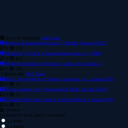
Excursii strainatate
Vezi Toate
Biserica Romano Catolica din Óföldeák, Ungaria (2025)
0
118
Obiective Turistice in Szeged vizitate intr-o zi (2024)
0
422
Obiective turistice in Subotica vizitate intr-o zi (2024)
0
305
Ultimele știri
Vezi Toate
Punct de belvedere pe Semenic inaugurat pe 1 August 2026
0
14
Traseu tematic spre Cetatea dacică Bănița deschis (2026)
0
15
Castelul Teleki din Gornești se redeschide pe 1 august 2026
0
33
Voteaza
Unde preferi sa iti petreci concediul?
La mare
La munte