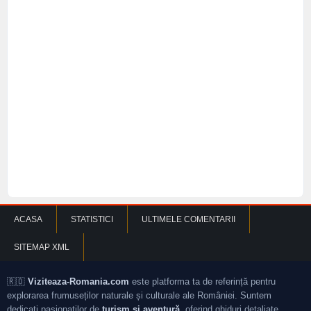
ACASA
STATISTICI
ULTIMELE COMENTARII
SITEMAP XML
🇷🇴
Viziteaza-Romania.com
este platforma ta de referință pentru
explorarea frumuseților naturale și culturale ale României. Suntem
dedicați pasionaților de
turism și aventură
, oferind ghiduri detaliate