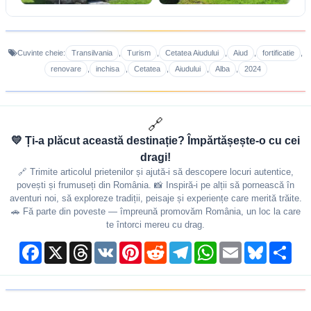
Transilvania
Turism
Cetatea Aiudului
Aiud
fortificatie
Cuvinte cheie:
,
,
,
,
,
renovare
inchisa
Cetatea
Aiudului
Alba
2024
,
,
,
,
,
🔗
💛 Ți-a plăcut această destinație? Împărtășește-o cu cei
dragi!
🔗 Trimite articolul prietenilor și ajută-i să descopere locuri autentice,
povești și frumuseți din România. 📸 Inspiră-i pe alții să pornească în
aventuri noi, să exploreze tradiții, peisaje și experiențe care merită trăite.
🚗 Fă parte din poveste — împreună promovăm România, un loc la care
te întorci mereu cu drag.
Facebook
X
Threads
VK
Pinterest
Reddit
Telegram
WhatsApp
Email
Bluesky
Shar