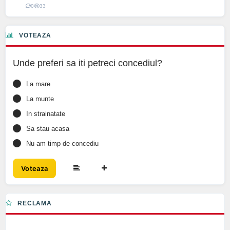
0
33
VOTEAZA
Unde preferi sa iti petreci concediul?
La mare
La munte
In strainatate
Sa stau acasa
Nu am timp de concediu
Voteaza
RECLAMA