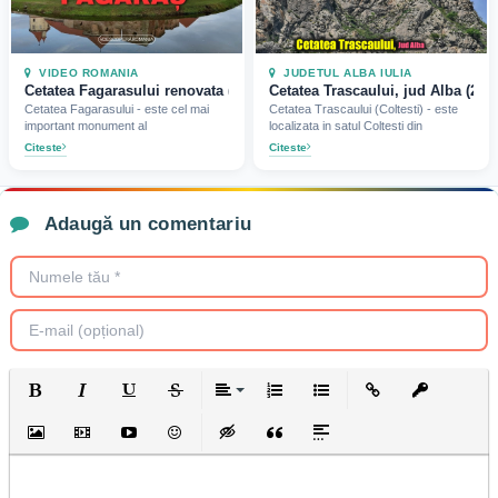
VIDEO ROMANIA
JUDETUL ALBA IULIA
Cetatea Fagarasului renovata (2024)
Cetatea Trascaului, jud Alba (202
Cetatea Fagarasului - este cel mai
Cetatea Trascaului (Coltesti) - este
important monument al
localizata in satul Coltesti din
Citeste
Citeste
Adaugă un comentariu
Bold
Italic
Underline
Strikethrough
Align
Ordered List
Unordered List
Insert Link
Insert prote
Insert Image
Insert Video
Insert media link
Emoticons
Insert hidden text
Insert Quote
Insert spoiler