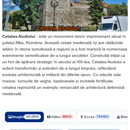
Cetatea Aiudului
- este un monument istoric impresionant situat în
județul Alba, România. Această cetate medievală își are rădăcinile
adânc în istoria tumultoasă a regiunii și a fost martoră la numeroase
evenimente semnificative de-a lungul secolelor. Construită inițial ca
un fort de apărare strategic în secolul al XIII-lea, Cetatea Aiudului a
suferit transformări și extinderi de-a lungul timpului, reflectând
evoluția arhitecturală și militară din diferite epoci. Cu zidurile sale
masive, turnurile de veghe, bastioanele și incintele fortificate,
cetatea reprezintă un exemplu remarcabil de arhitectură defensivă
medievală.
Imagini
Video
Acces
Bine 
GALERIE
MEDIA
TRASEU