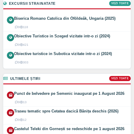
EXCURSII STRAINATATE
VEZI TOATE
Biserica Romano Catolica din Óföldeák, Ungaria (2025)
0
118
Obiective Turistice in Szeged vizitate intr-o zi (2024)
0
421
Obiective turistice in Subotica vizitate intr-o zi (2024)
0
303
ULTIMELE ȘTIRI
VEZI TOATE
Punct de belvedere pe Semenic inaugurat pe 1 August 2026
0
13
Traseu tematic spre Cetatea dacică Bănița deschis (2026)
0
12
Castelul Teleki din Gornești se redeschide pe 1 august 2026