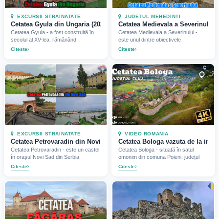
EXCURSII STRAINATATE
JUDETUL MEHEDINTI
Cetatea Gyula din Ungaria (2022)
Cetatea Medievala a Severinului, 
Cetatea Gyula - a fost construitâ în
Cetatea Medievala a Severinului -
secolul al XV-lea, rămânând
este unul dintre obiectivele
Citeste
Citeste
EXCURSII STRAINATATE
VIDEO ROMANIA
Cetatea Petrovaradin din Novi Sad, Serbia (2023)
Cetatea Bologa vazuta de la inalt
Cetatea Petrovaradin - este un castel
Cetatea Bologa - situată în satul
în orașul Novi Sad din Serbia.
omonim din comuna Poieni, județul
Citeste
Citeste