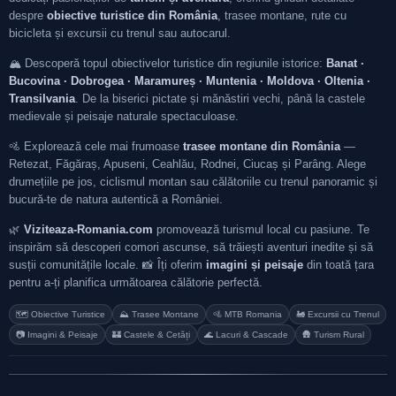
despre
obiective turistice din România
, trasee montane, rute cu
bicicleta și excursii cu trenul sau autocarul.
🏔️ Descoperă topul obiectivelor turistice din regiunile istorice:
Banat ·
Bucovina · Dobrogea · Maramureș · Muntenia · Moldova · Oltenia ·
Transilvania
. De la biserici pictate și mănăstiri vechi, până la castele
medievale și peisaje naturale spectaculoase.
🚵 Explorează cele mai frumoase
trasee montane din România
—
Retezat, Făgăraș, Apuseni, Ceahlău, Rodnei, Ciucaș și Parâng. Alege
drumețiile pe jos, ciclismul montan sau călătoriile cu trenul panoramic și
bucură-te de natura autentică a României.
🌿
Viziteaza-Romania.com
promovează turismul local cu pasiune. Te
inspirăm să descoperi comori ascunse, să trăiești aventuri inedite și să
susții comunitățile locale. 📸 Îți oferim
imagini și peisaje
din toată țara
pentru a-ți planifica următoarea călătorie perfectă.
🗺️ Obiective Turistice
⛰️ Trasee Montane
🚵 MTB Romania
🚂 Excursii cu Trenul
📷 Imagini & Peisaje
🏰 Castele & Cetăți
🌊 Lacuri & Cascade
🛖 Turism Rural