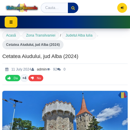
Viziteaza Romania | Obiective Turistice | Trasee mont
☰
›
›
Acasă
Zona Transilvaniei
/
Judetul Alba Iulia
Cetatea Aiudului, jud Alba (2024)
Cetatea Aiudului, jud Alba (2024)
11 July 2024
admin
92
0
+4
Da
Nu