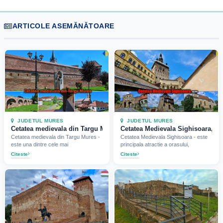
ARTICOLE ASEMĂNĂTOARE
JUDETUL MURES
JUDETUL MURES
Cetatea medievala din Targu Mures, jud Mures (2024)
Cetatea Medievala Sighisoara, ju
Cetatea medievala din Targu Mures -
Cetatea Medievala Sighisoara - este
este una dintre cele mai
principala atractie a orasului,
Citeste
Citeste