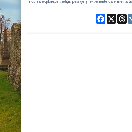
noi, să exploreze tradiții, peisaje și experiențe care merită
Facebook
X
Th