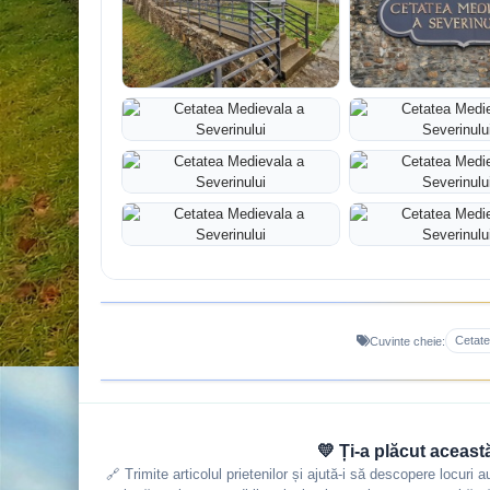
Cetat
Cuvinte cheie:
💛 Ți-a plăcut aceast
🔗 Trimite articolul prietenilor și ajută-i să descopere locuri 