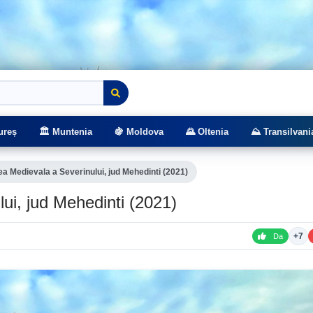
rasee montane
ureș
🏛️ Muntenia
🍇 Moldova
🌄 Oltenia
⛰️ Transilvani
ea Medievala a Severinului, jud Mehedinti (2021)
ui, jud Mehedinti (2021)
+7
Da