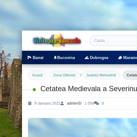
Viziteaza Romania | Obiective Turistice | T
🏞️ Banat
🌲Bucovina
🌊 Dobrogea
🪵 Maram
›
›
Acasă
Zona Olteniei
/
Judetul Mehedinti
Cetat
Cetatea Medievala a Severinul
9 January 2022
admin
1 058
0