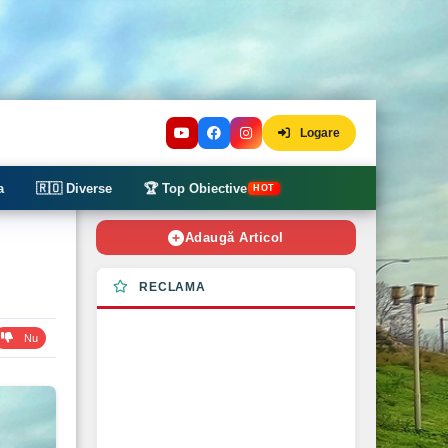
Logare
a
🇷🇴 Diverse
🏆 Top Obiective
HOT
Adaugă Articol
RECLAMA
Nu