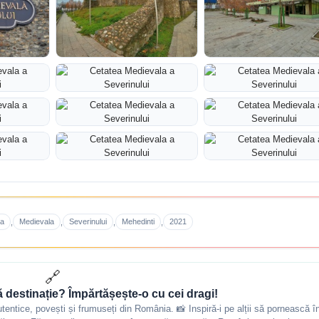
ea
Medievala
Severinului
Mehedinti
2021
,
,
,
,
🔗
ă destinație? Împărtășește-o cu cei dragi!
autentice, povești și frumuseți din România. 📸 Inspiră-i pe alții să pornească î