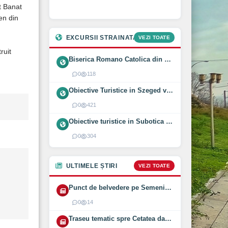
it Banat
en din
EXCURSII STRAINATATE
VEZI TOATE
ruit
Biserica Romano Catolica din Óföldeák, Ungaria (2025)
0
118
Obiective Turistice in Szeged vizitate intr-o zi (2024)
0
421
Obiective turistice in Subotica vizitate intr-o zi (2024)
0
304
ULTIMELE ȘTIRI
VEZI TOATE
Punct de belvedere pe Semenic inaugurat pe 1 August 2026
0
14
Traseu tematic spre Cetatea dacică Bănița deschis (2026)