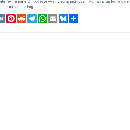
 trăite. 🚗 Fă parte din poveste — împreună promovăm România, un loc la care t
mereu cu drag.
reads
VK
Pinterest
Reddit
Telegram
WhatsApp
Email
Bluesky
Share