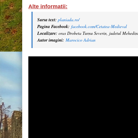
Alte informatii:
Sursa text:
planiada.ro/
Pagina Facebook:
facebook.com/Cetatea-Medieval
Localizare:
oras Drobeta Turnu Severin, judetul Mehedint
Autor imagini:
Marocico Adrian