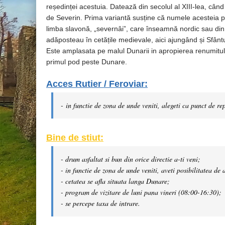
reședinței acestuia. Datează din secolul al XIII-lea, când
de Severin. Prima variantă susține că numele acesteia 
limba slavonă, „severnâi”, care înseamnă nordic sau din no
adăposteau în cetățile medievale, aici ajungând și Sfânt
Este amplasata pe malul Dunarii in apropierea renumitulu
primul pod peste Dunare.
Acces Rutier / Feroviar:
-
in functie de zona de unde veniti, alegeti ca punct de r
Bine de stiut:
- drum asfaltat si bun din orice directie a-ti veni;
- in functie de zona de unde veniti, aveti posibilitatea de
- cetatea se afla situata langa Dunare;
- program de vizitare de luni pana vineri (08:00-16:30);
- se percepe taxa de intrare.