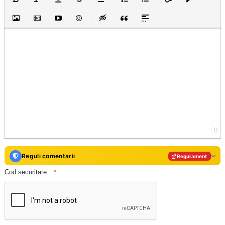
Insert Image
Insert Video
Insert media link
Emoticons
Insert hidden text
Insert Quote
Insert spoiler
0
Reguli comentarii
Regulament
Cod securitate: