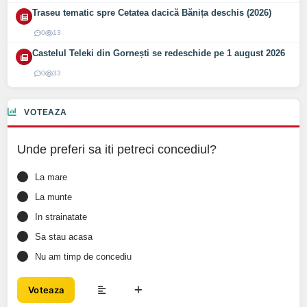
Traseu tematic spre Cetatea dacică Bănița deschis (2026)
0
13
Castelul Teleki din Gornești se redeschide pe 1 august 2026
0
33
VOTEAZA
Unde preferi sa iti petreci concediul?
La mare
La munte
In strainatate
Sa stau acasa
Nu am timp de concediu
Voteaza