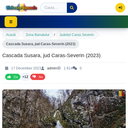
Viziteaza Romania | Obiective Turistice | Trasee mont
☰
›
›
Acasă
Zona Banatului
/
Judetul Caras Severin
Cascada Susara, jud Caras-Severin (2023)
Cascada Susara, jud Caras-Severin (2023)
17 December 2023
admin
1 814
0
+12
Da
Nu