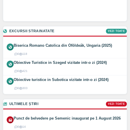
EXCURSII STRAINATATE
VEZI TOATE
Biserica Romano Catolica din Óföldeák, Ungaria (2025)
0
118
Obiective Turistice in Szeged vizitate intr-o zi (2024)
0
421
Obiective turistice in Subotica vizitate intr-o zi (2024)
0
303
ULTIMELE ȘTIRI
VEZI TOATE
Punct de belvedere pe Semenic inaugurat pe 1 August 2026
0
14