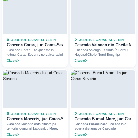
JUDETUL CARAS SEVERIN
JUDETUL CARAS SEVERIN
Cascada Carsa, jud Caras-Severin (2024)
Cascada Vaioaga din Cheile Nerei
Cascada Carsa - se gaseste in
Cascada Vaioaga - situată în Parcul
judetul Caras-Severin, pe valea raului
Național Cheile Nerei-Beușnița
Citeste
Citeste
JUDETUL CARAS SEVERIN
JUDETUL CARAS SEVERIN
Cascada Moceris, jud Caras-Severin (2020)
Cascada Buraul Mare, jud Caras-S
Cascada Moceris este situata pe
Cascada Buraul Mare - se afla la o
teritoriul comunei Lapusnicu Mare,
scurta distanta de Cascada
Citeste
Citeste