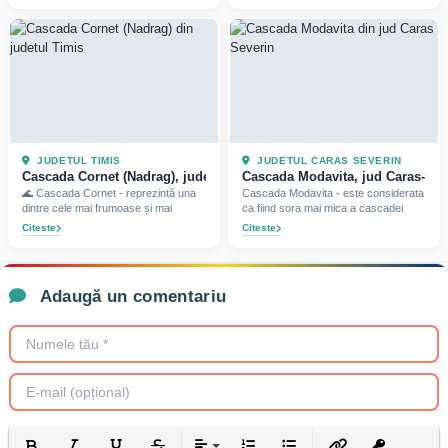
JUDETUL TIMIS
JUDETUL CARAS SEVERIN
Cascada Cornet (Nadrag), judetul Timis (2026)
Cascada Modavita, jud Caras-Seve
🌊 Cascada Cornet - reprezintă una
Cascada Modavita - este considerata
dintre cele mai frumoase și mai
ca fiind sora mai mica a cascadei
Citeste
Citeste
Adaugă un comentariu
Bold
Italic
Underline
Strikethrough
Align
Ordered List
Unordered List
Insert Link
Insert prote