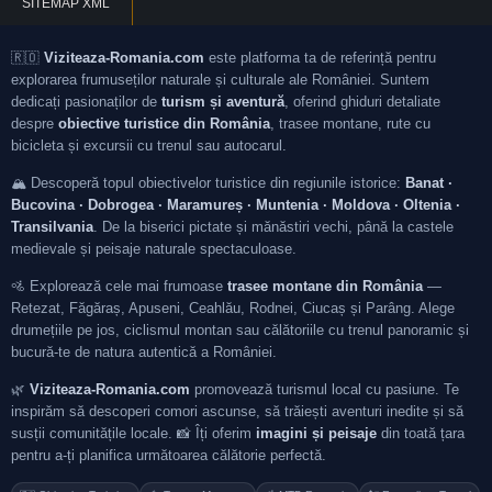
SITEMAP XML
🇷🇴
Viziteaza-Romania.com
este platforma ta de referință pentru
explorarea frumuseților naturale și culturale ale României. Suntem
dedicați pasionaților de
turism și aventură
, oferind ghiduri detaliate
despre
obiective turistice din România
, trasee montane, rute cu
bicicleta și excursii cu trenul sau autocarul.
🏔️ Descoperă topul obiectivelor turistice din regiunile istorice:
Banat ·
Bucovina · Dobrogea · Maramureș · Muntenia · Moldova · Oltenia ·
Transilvania
. De la biserici pictate și mănăstiri vechi, până la castele
medievale și peisaje naturale spectaculoase.
🚵 Explorează cele mai frumoase
trasee montane din România
—
Retezat, Făgăraș, Apuseni, Ceahlău, Rodnei, Ciucaș și Parâng. Alege
drumețiile pe jos, ciclismul montan sau călătoriile cu trenul panoramic și
bucură-te de natura autentică a României.
🌿
Viziteaza-Romania.com
promovează turismul local cu pasiune. Te
inspirăm să descoperi comori ascunse, să trăiești aventuri inedite și să
susții comunitățile locale. 📸 Îți oferim
imagini și peisaje
din toată țara
pentru a-ți planifica următoarea călătorie perfectă.