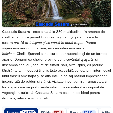
Cascada Susara
-
este situată la 380 m altitudine, în amonte de
confluenţa dintre pârâul Ungureanu şi râul Şuşara. Cascada
susara
are 15 m înălțime și se varsă în două trepte:
Partea
superioară are
6 m înălțime
, iar cea inferioară are
9 m
înălțime
.
Cheile Şuşarei sunt scurte, dar autentice şi de un farmec
aparte. Denumirea cheilor provine de la cuvântul „şuşară” şi
înseamnă chei cu „pădure de tufani” sau, altfel spus, cu pădure
tânără (tufani = copaci tineri). Este accesibilă pe jos, prin intermediul
unui traseu amenajat și se află într-un peisaj natural impresionant,
înconjurată de păduri și stânci. Vizitatorii pot admira frumusețea și
forța apei care se prăbușește într-un bazin natural înconjurat de
vegetație luxuriantă. Cascada Susara este un loc ideal pentru
drumeții, relaxare și fotografii.
Imagini
Video
Acces
Bine 
GALERIE
MEDIA
TRASEU