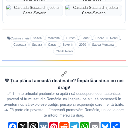
Sasca
Montana
Turism
Banat
Cheile
Nerei
Cuvinte cheie:
,
,
,
,
,
,
Cascada
Susara
Caras
Severin
2020
Sasca Montana
,
,
,
,
,
,
Cheile Nerei
🔗
💛 Ți-a plăcut această destinație? Împărtășește-o cu cei
dragi!
🔗 Trimite articolul prietenilor și ajută-i să descopere locuri autentice,
povești și frumuseți din România. 📸 Inspiră-i pe alții să pornească în
aventuri noi, să exploreze tradiții, peisaje și experiențe care merită trăite.
🚗 Fă parte din poveste — împreună promovăm România, un loc la care
te întorci mereu cu drag.
Facebook
X
Threads
VK
Pinterest
Reddit
Telegram
WhatsApp
Email
Bluesky
Shar