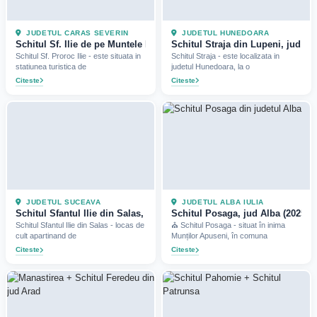
JUDETUL CARAS SEVERIN
JUDETUL HUNEDOARA
Schitul Sf. Ilie de pe Muntele Mic, jud Caras-Severin (2023)
Schitul Straja din Lupeni, jud H
Schitul Sf. Proroc Ilie - este situata in
Schitul Straja - este localizata in
statiunea turistica de
judetul Hunedoara, la o
Citeste
Citeste
JUDETUL SUCEAVA
JUDETUL ALBA IULIA
Schitul Sfantul Ilie din Salas, jud Suceava (Bucovina)
Schitul Posaga, jud Alba (2025)
Schitul Sfantul Ilie din Salas - locas de
⛪ Schitul Posaga - situat în inima
cult apartinand de
Munților Apuseni, în comuna
Citeste
Citeste