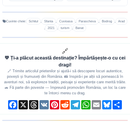
Schitul
Sfanta
Cuvioasa
Parascheva
Bodrog
Arad
Cuvinte cheie:
,
,
,
,
,
2021
turism
Banat
,
,
,
🔗
💛 Ți-a plăcut această destinație? Împărtășește-o cu cei
dragi!
🔗 Trimite articolul prietenilor și ajută-i să descopere locuri autentice,
povești și frumuseți din România. 📸 Inspiră-i pe alții să pornească în
aventuri noi, să exploreze tradiții, peisaje și experiențe care merită trăite.
🚗 Fă parte din poveste — împreună promovăm România, un loc la care
te întorci mereu cu drag.
Facebook
X
Threads
VK
Pinterest
Reddit
Telegram
WhatsApp
Email
Bluesky
Shar