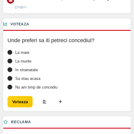
0
33
VOTEAZA
Unde preferi sa iti petreci concediul?
La mare
La munte
In strainatate
Sa stau acasa
Nu am timp de concediu
Voteaza
RECLAMA