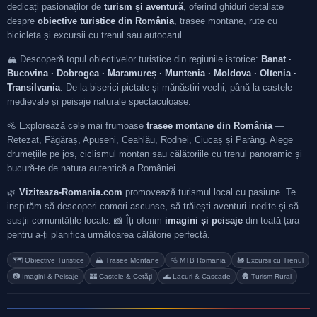
dedicați pasionaților de
turism și aventură
, oferind ghiduri detaliate
despre
obiective turistice din România
, trasee montane, rute cu
bicicleta și excursii cu trenul sau autocarul.
🏔️ Descoperă topul obiectivelor turistice din regiunile istorice:
Banat ·
Bucovina · Dobrogea · Maramureș · Muntenia · Moldova · Oltenia ·
Transilvania
. De la biserici pictate și mănăstiri vechi, până la castele
medievale și peisaje naturale spectaculoase.
🚵 Explorează cele mai frumoase
trasee montane din România
—
Retezat, Făgăraș, Apuseni, Ceahlău, Rodnei, Ciucaș și Parâng. Alege
drumețiile pe jos, ciclismul montan sau călătoriile cu trenul panoramic și
bucură-te de natura autentică a României.
🌿
Viziteaza-Romania.com
promovează turismul local cu pasiune. Te
inspirăm să descoperi comori ascunse, să trăiești aventuri inedite și să
susții comunitățile locale. 📸 Îți oferim
imagini și peisaje
din toată țara
pentru a-ți planifica următoarea călătorie perfectă.
🗺️ Obiective Turistice
⛰️ Trasee Montane
🚵 MTB Romania
🚂 Excursii cu Trenul
📷 Imagini & Peisaje
🏰 Castele & Cetăți
🌊 Lacuri & Cascade
🛖 Turism Rural