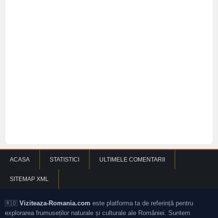
ACASA
STATISTICI
ULTIMELE COMENTARII
SITEMAP XML
🇷🇴
Viziteaza-Romania.com
este platforma ta de referință pentru
explorarea frumuseților naturale și culturale ale României. Suntem