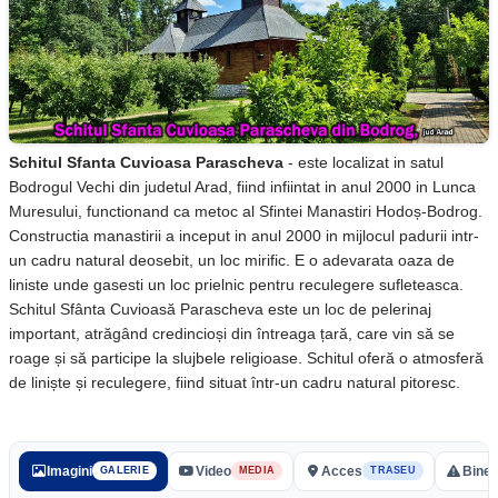
Schitul Sfanta Cuvioasa Parascheva
- este localizat in satul
Bodrogul Vechi din judetul Arad, fiind infiintat in anul 2000 in Lunca
Muresului, functionand ca metoc al Sfintei Manastiri Hodoș-Bodrog.
Constructia manastirii a inceput in anul 2000 in mijlocul padurii intr-
un cadru natural deosebit, un loc mirific. E o adevarata oaza de
liniste unde gasesti un loc prielnic pentru reculegere sufleteasca.
Schitul Sfânta Cuvioasă Parascheva este un loc de pelerinaj
important, atrăgând credincioși din întreaga țară, care vin să se
roage și să participe la slujbele religioase. Schitul oferă o atmosferă
de liniște și reculegere, fiind situat într-un cadru natural pitoresc.
Imagini
Video
Acces
Bine 
GALERIE
MEDIA
TRASEU