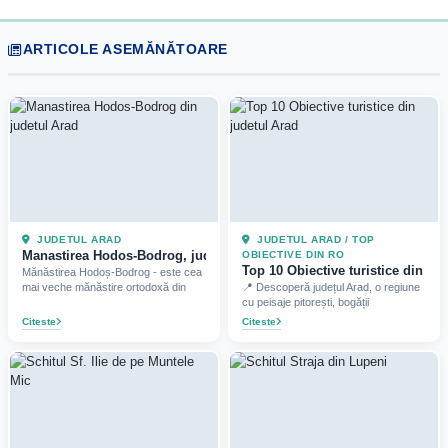
ARTICOLE ASEMĂNĂTOARE
JUDETUL ARAD
JUDETUL ARAD / TOP
Manastirea Hodos-Bodrog, judetul Arad (2024)
OBIECTIVE DIN RO
Top 10 Obiective turistice din jud
Mănăstirea Hodoș-Bodrog - este cea
mai veche mănăstire ortodoxă din
📍 Descoperă județul Arad, o regiune
cu peisaje pitorești, bogății
Citeste
Citeste