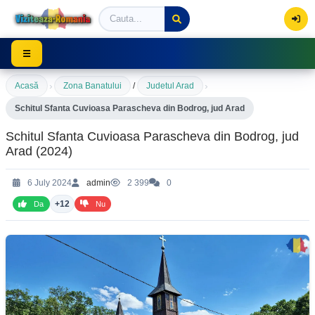
Viziteaza Romania | Obiective Turistice | Trasee mont
☰
›
›
Acasă
Zona Banatului
/
Judetul Arad
Schitul Sfanta Cuvioasa Parascheva din Bodrog, jud Arad
Schitul Sfanta Cuvioasa Parascheva din Bodrog, jud
Arad (2024)
6 July 2024
admin
2 399
0
+12
Da
Nu