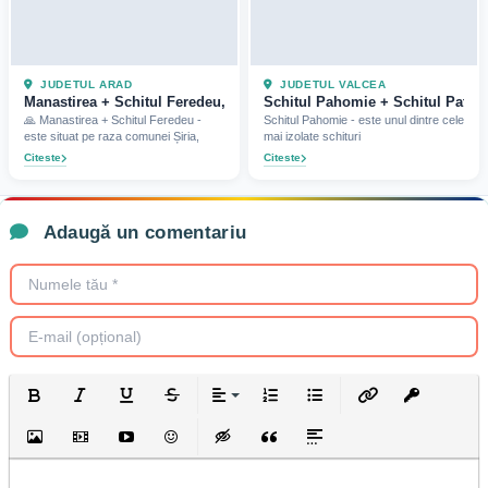
JUDETUL ARAD
JUDETUL VALCEA
Manastirea + Schitul Feredeu, jud Arad (2025)
Schitul Pahomie + Schitul Patrun
🙏 Manastirea + Schitul Feredeu -
Schitul Pahomie - este unul dintre cele
este situat pe raza comunei Șiria,
mai izolate schituri
Citeste
Citeste
Adaugă un comentariu
Bold
Italic
Underline
Strikethrough
Align
Ordered List
Unordered List
Insert Link
Insert prote
Insert Image
Insert Video
Insert media link
Emoticons
Insert hidden text
Insert Quote
Insert spoiler