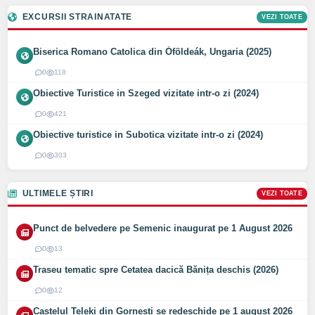
EXCURSII STRAINATATE
VEZI TOATE
Biserica Romano Catolica din Óföldeák, Ungaria (2025)
0
118
Obiective Turistice in Szeged vizitate intr-o zi (2024)
0
421
Obiective turistice in Subotica vizitate intr-o zi (2024)
0
303
ULTIMELE ȘTIRI
VEZI TOATE
Punct de belvedere pe Semenic inaugurat pe 1 August 2026
0
13
Traseu tematic spre Cetatea dacică Bănița deschis (2026)
0
12
Castelul Teleki din Gornești se redeschide pe 1 august 2026