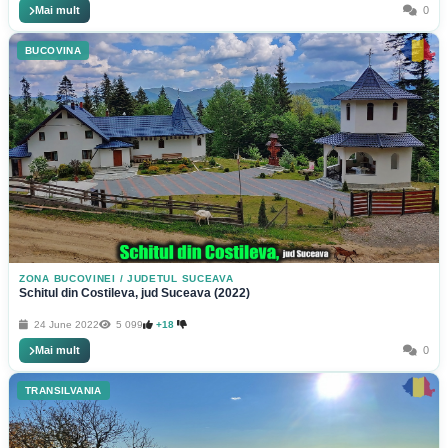
Mai mult
0
BUCOVINA
ZONA BUCOVINEI
/
JUDETUL SUCEAVA
Schitul din Costileva, jud Suceava (2022)
24 June 2022
5 099
+18
Mai mult
0
TRANSILVANIA