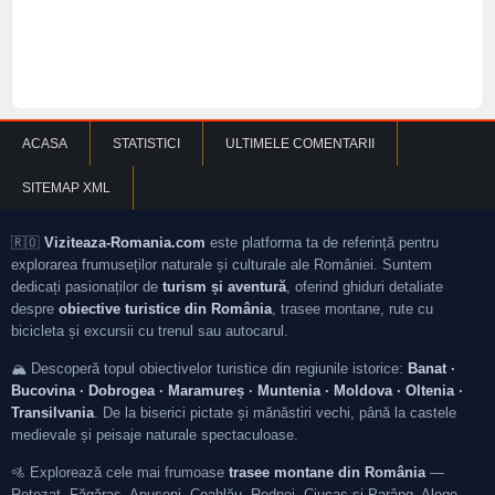
ACASA
STATISTICI
ULTIMELE COMENTARII
SITEMAP XML
🇷🇴
Viziteaza-Romania.com
este platforma ta de referință pentru
explorarea frumuseților naturale și culturale ale României. Suntem
dedicați pasionaților de
turism și aventură
, oferind ghiduri detaliate
despre
obiective turistice din România
, trasee montane, rute cu
bicicleta și excursii cu trenul sau autocarul.
🏔️ Descoperă topul obiectivelor turistice din regiunile istorice:
Banat ·
Bucovina · Dobrogea · Maramureș · Muntenia · Moldova · Oltenia ·
Transilvania
. De la biserici pictate și mănăstiri vechi, până la castele
medievale și peisaje naturale spectaculoase.
🚵 Explorează cele mai frumoase
trasee montane din România
—