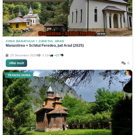
ZONA BANATULUI
/
JUDETUL ARAD
Manastirea + Schitul Feredeu, jud Arad (2025)
25 December 2025
3 104
+17
Mai mult
0
TRANSILVANIA