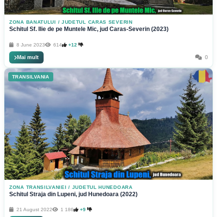
ZONA BANATULUI
/
JUDETUL CARAS SEVERIN
Schitul Sf. Ilie de pe Muntele Mic, jud Caras-Severin (2023)
8 June 2023
614
+12
Mai mult
0
TRANSILVANIA
ZONA TRANSILVANIEI
/
JUDETUL HUNEDOARA
Schitul Straja din Lupeni, jud Hunedoara (2022)
21 August 2022
1 186
+9