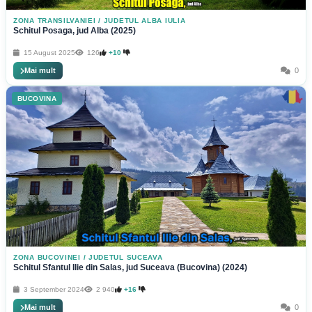
ZONA TRANSILVANIEI
/
JUDETUL ALBA IULIA
Schitul Posaga, jud Alba (2025)
15 August 2025
126
+10
Mai mult
0
BUCOVINA
ZONA BUCOVINEI
/
JUDETUL SUCEAVA
Schitul Sfantul Ilie din Salas, jud Suceava (Bucovina) (2024)
3 September 2024
2 940
+16
Mai mult
0