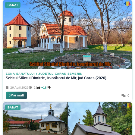
BANAT
ZONA BANATULUI
/
JUDETUL CARAS SEVERIN
Schitul Sfântul Dimitrie, Izvorâtorul de Mir, jud Caras (2026)
26 April 2026
52
+18
Mai mult
0
BANAT