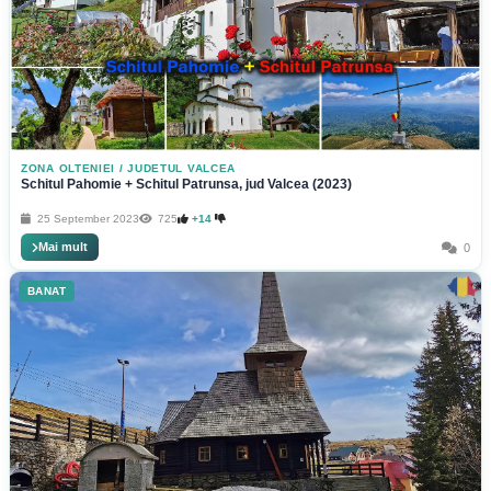
ZONA OLTENIEI
/
JUDETUL VALCEA
Schitul Pahomie + Schitul Patrunsa, jud Valcea (2023)
25 September 2023
725
+14
Mai mult
0
BANAT