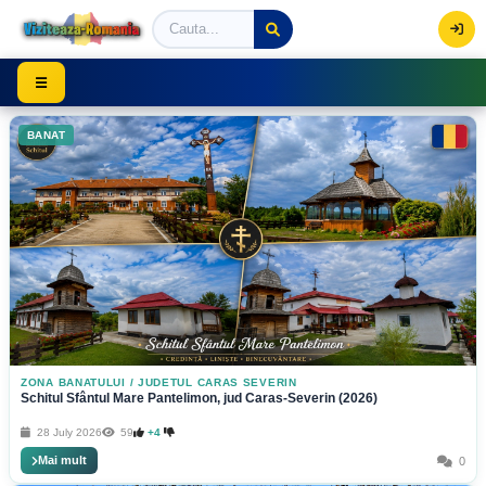
Viziteaza Romania | Obiective Turistice | Trasee mont
☰
BANAT
ZONA BANATULUI
/
JUDETUL CARAS SEVERIN
Schitul Sfântul Mare Pantelimon, jud Caras-Severin (2026)
28 July 2026
59
+4
Mai mult
0