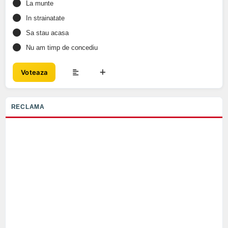
La munte
In strainatate
Sa stau acasa
Nu am timp de concediu
Voteaza
RECLAMA