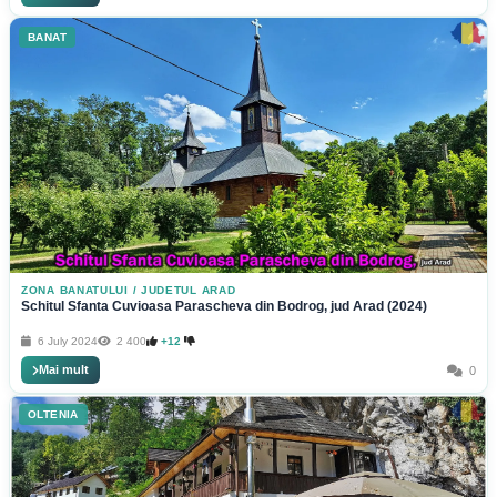
BANAT
ZONA BANATULUI
/
JUDETUL ARAD
Schitul Sfanta Cuvioasa Parascheva din Bodrog, jud Arad (2024)
6 July 2024
2 400
+12
Mai mult
0
OLTENIA