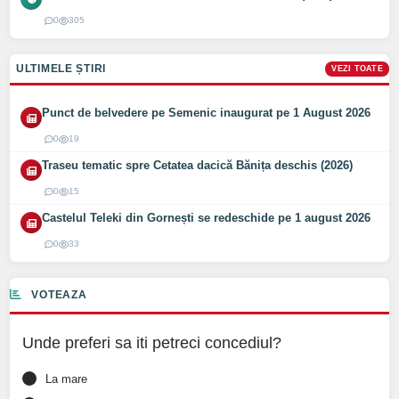
0
305
ULTIMELE ȘTIRI
VEZI TOATE
Punct de belvedere pe Semenic inaugurat pe 1 August 2026
0
19
Traseu tematic spre Cetatea dacică Bănița deschis (2026)
0
15
Castelul Teleki din Gornești se redeschide pe 1 august 2026
0
33
VOTEAZA
Unde preferi sa iti petreci concediul?
La mare