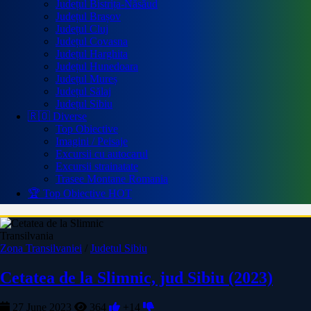
Județul Bistrița-Năsăud
Județul Brașov
Județul Cluj
Județul Covasna
Județul Harghita
Județul Hunedoara
Județul Mureș
Județul Sălaj
Județul Sibiu
🇷🇴 Diverse
Top Obiective
Imagini / Peisaje
Excursii cu autocarul
Excursii strainatate
Trasee Montane Romania
🏆 Top Obiective
HOT
Transilvania
Zona Transilvaniei
/
Judetul Sibiu
Cetatea de la Slimnic, jud Sibiu (2023)
27 June 2023
364
+14