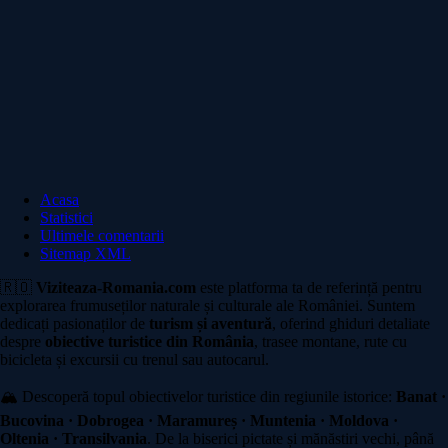
Acasa
Statistici
Ultimele comentarii
Sitemap XML
🇷🇴
Viziteaza-Romania.com
este platforma ta de referință pentru
explorarea frumuseților naturale și culturale ale României. Suntem
dedicați pasionaților de
turism și aventură
, oferind ghiduri detaliate
despre
obiective turistice din România
, trasee montane, rute cu
bicicleta și excursii cu trenul sau autocarul.
🏔️ Descoperă topul obiectivelor turistice din regiunile istorice:
Banat ·
Bucovina · Dobrogea · Maramureș · Muntenia · Moldova ·
Oltenia · Transilvania
. De la biserici pictate și mănăstiri vechi, până