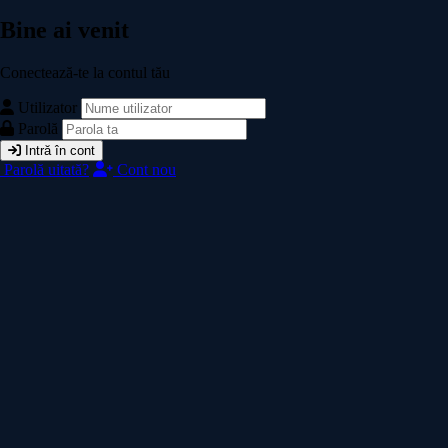
Bine ai venit
Conectează-te la contul tău
Utilizator
Parolă
Intră în cont
Parolă uitată?
Cont nou