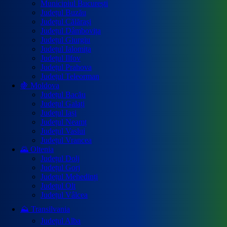
Municipiul București
Județul Buzău
Județul Călărași
Județul Dâmbovița
Județul Giurgiu
Județul Ialomița
Județul Ilfov
Județul Prahova
Județul Teleorman
🍇 Moldova
Județul Bacău
Județul Galați
Județul Iași
Județul Neamț
Județul Vaslui
Județul Vrancea
🌄 Oltenia
Județul Dolj
Județul Gorj
Județul Mehedinți
Județul Olt
Județul Vâlcea
⛰️ Transilvania
Județul Alba