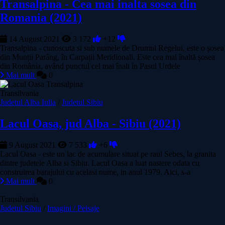
Transalpina - Cea mai inalta sosea din
Romania (2021)
14 August 2021
3 172
+12
Transalpina - cunoscuta si sub numele de Drumul Regelui, este o șosea
din Munții Parâng, în Carpații Meridionali. Este cea mai înaltă șosea
din România, având punctul cel mai înalt în Pasul Urdele
Mai mult
0
Transilvania
Judetul Alba Iulia
/
Judetul Sibiu
Lacul Oasa, jud Alba - Sibiu (2021)
9 August 2021
7 533
+6
Lacul Oasa - este un lac de acumulare situat pe raul Sebes, la granita
dintre judetele Alba si Sibiu. Lacul Oasa a luat nastere odata cu
construirea barajului cu acelasi nume, in anul 1979. Aici, s-a
Mai mult
0
Transilvania
Judetul Sibiu
/
Imagini / Peisaje