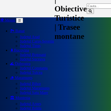
Obiective
Turistice
🌍 Meniu
☰
| Trasee
🏞️ Banat
montane
Județul Arad
Județul Caraș-Severin
Județul Timiș
🌲Bucovina
Județul Botoșani
Județul Suceava
🌊 Dobrogea
Județul Constanța
Județul Tulcea
🪵 Maramureș
Județul Bihor
Județul Maramureș
Județul Satu Mare
🏛️ Muntenia
Județul Argeș
Județul Brăila