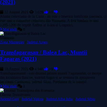
(2021)
22 August 2021
3 026
+9
Abatia cisterciana de la Carta - nu este o biserica fortificata saseasca, ci
este unica manastire cisteriana din Romania. A fost fondata in anii
1205-1206 de regele Andrei al II-lea al Ungariei,
Mai mult
0
Muntenia
Zona Munteniei
/
Judetul Arges
Transfagarasan / Balea Lac, Muntii
Fagaras (2021)
18 August 2021
4 948
+9
Transfagarasanul - este drumul printre muntii Fagarasului, ce incepe
din localitatea Bascov, judetul Arges si se termina in apropierea
localitatii Cartisoara, judetul Sibiu. Porțiunea de la barajul
Mai mult
1
Oltenia Transilvania
Judetul Gorj
/
Judetul Valcea
/
Judetul Alba Iulia
/
Judetul Sibiu