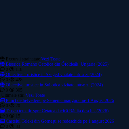
Excursii strainatate
Vezi Toate
Biserica Romano Catolica din Óföldeák, Ungaria (2025)
0
118
Obiective Turistice in Szeged vizitate intr-o zi (2024)
0
428
Obiective turistice in Subotica vizitate intr-o zi (2024)
0
305
Ultimele știri
Vezi Toate
Punct de belvedere pe Semenic inaugurat pe 1 August 2026
0
20
Traseu tematic spre Cetatea dacică Bănița deschis (2026)
0
15
Castelul Teleki din Gornești se redeschide pe 1 august 2026
0
33