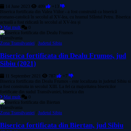
14 June 2023
409
+13
Biserica fortificata din Valea Viilor - a fost construită ca biserică
romano-catolică în secolul al XV-lea, cu hramul Sfântul Petru. Biserica
actuală a fost ridicată în secolul al XV-lea și
Mai mult
0
Transilvania
Zona Transilvaniei
/
Judetul Sibiu
Biserica fortificata din Dealu Frumos, jud
Sibiu (2021)
11 September 2021
787
+7
Biserica fortificata din Dealu Frumos - este localizata in judetul Sibiu si
a fost construita in secolul XIII. La fel ca majoritatea bisericilor
fortificate din sudul Transilvaniei, biserica din
Mai mult
0
Transilvania
Zona Transilvaniei
/
Judetul Sibiu
Biserica fortificata din Biertan, jud Sibiu