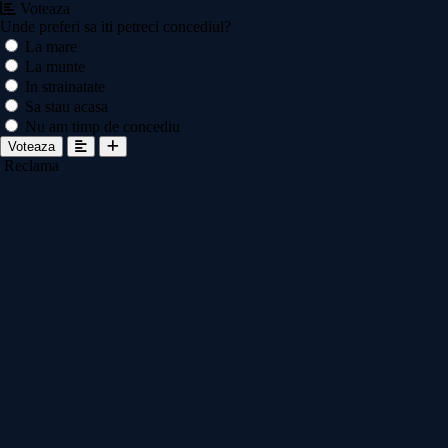
Voteaza
Unde preferi sa iti petreci concediul?
La mare
La munte
In strainatate
Sa stau acasa
Nu am timp de concediu
Voteaza
Reclama