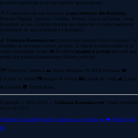
la castele medievale și peisaje naturale spectaculoase.
🚵 Explorează cele mai frumoase
trasee montane din România
—
Retezat, Făgăraș, Apuseni, Ceahlău, Rodnei, Ciucaș și Parâng. Alege
drumețiile pe jos, ciclismul montan sau călătoriile cu trenul panoramic
și bucură-te de natura autentică a României.
🌿
Viziteaza-Romania.com
promovează turismul local cu pasiune. Te
inspirăm să descoperi comori ascunse, să trăiești aventuri inedite și să
susții comunitățile locale. 📸 Îți oferim
imagini și peisaje
din toată țara
pentru a-ți planifica următoarea călătorie perfectă.
🗺️ Obiective Turistice
⛰️ Trasee Montane
🚵 MTB Romania
🚂
Excursii cu Trenul
📷 Imagini & Peisaje
🏰 Castele & Cetăți
🌊 Lacuri
& Cascade
🛖 Turism Rural
Copyright © 2016-2026 —
Viziteaza-Romania.com
| Toate drepturile
rezervate 🇷🇴
Termeni & Conditii
Reguli
Contacteaza-ne
Sustine-ne ❤️
Sfaturi Utile
🆘