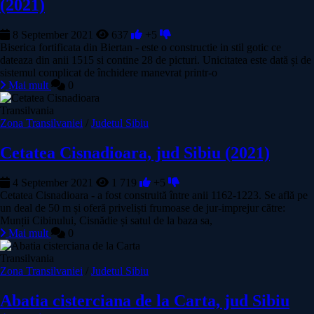
(2021)
8 September 2021
637
+5
Biserica fortificata din Biertan - este o constructie in stil gotic ce
dateaza din anii 1515 si contine 28 de picturi. Unicitatea este dată și de
sistemul complicat de închidere manevrat printr-o
Mai mult
0
Transilvania
Zona Transilvaniei
/
Judetul Sibiu
Cetatea Cisnadioara, jud Sibiu (2021)
4 September 2021
1 719
+5
Cetatea Cisnadioara - a fost construită între anii 1162-1223. Se află pe
un deal de 50 m și oferă priveliști frumoase de jur-imprejur către:
Munții Cibinului, Cisnădie și satul de la baza sa,
Mai mult
0
Transilvania
Zona Transilvaniei
/
Judetul Sibiu
Abatia cisterciana de la Carta, jud Sibiu