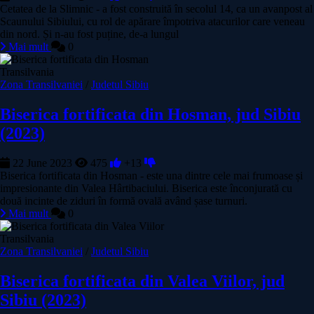
Cetatea de la Slimnic - a fost construită în secolul 14, ca un avanpost al
Scaunului Sibiului, cu rol de apărare împotriva atacurilor care veneau
din nord. Și n-au fost puține, de-a lungul
Mai mult
0
Transilvania
Zona Transilvaniei
/
Judetul Sibiu
Biserica fortificata din Hosman, jud Sibiu
(2023)
22 June 2023
475
+13
Biserica fortificata din Hosman - este una dintre cele mai frumoase și
impresionante din Valea Hârtibaciului. Biserica este înconjurată cu
două incinte de ziduri în formă ovală având șase turnuri.
Mai mult
0
Transilvania
Zona Transilvaniei
/
Judetul Sibiu
Biserica fortificata din Valea Viilor, jud
Sibiu (2023)