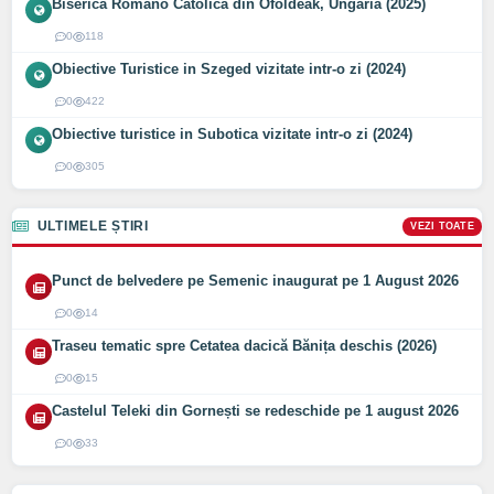
Biserica Romano Catolica din Óföldeák, Ungaria (2025)
0
118
Obiective Turistice in Szeged vizitate intr-o zi (2024)
0
422
Obiective turistice in Subotica vizitate intr-o zi (2024)
0
305
ULTIMELE ȘTIRI
VEZI TOATE
Punct de belvedere pe Semenic inaugurat pe 1 August 2026
0
14
Traseu tematic spre Cetatea dacică Bănița deschis (2026)
0
15
Castelul Teleki din Gornești se redeschide pe 1 august 2026
0
33