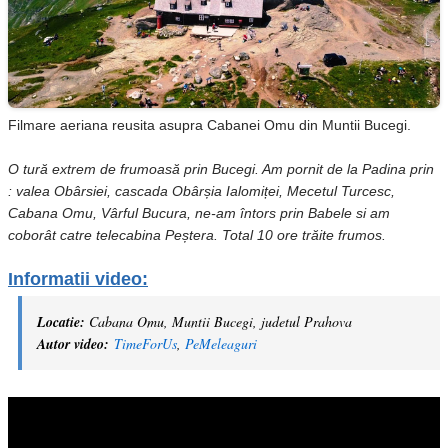
Filmare aeriana reusita asupra Cabanei Omu din Muntii Bucegi.
O tură extrem de frumoasă prin Bucegi. Am pornit de la Padina prin
: valea Obârsiei, cascada Obârșia Ialomiței, Mecetul Turcesc,
Cabana Omu, Vârful Bucura, ne-am întors prin Babele si am
coborât catre telecabina Peștera. Total 10 ore trăite frumos.
Informatii video:
Locatie
:
Cabana Omu, Muntii Bucegi, judetul Prahova
Autor video:
TimeForUs
,
PeMeleaguri