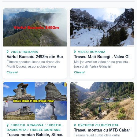
VIDEO ROMANIA
VIDEO ROMANIA
Varful Bucsoiu 2492m din Bucegi vazut de la inaltime (2023)
Traseu M-tii Bucegi - Valea Glajar
Filmare spectaculoasa cu drona din
Mai jos aveti un video ce ne prezinta
Muntii Bucegi, asupra obiectivelor
traseul din Valea Glajariei
Citeste
Citeste
JUDETUL PRAHOVA / JUDETUL
EXCURSII CU BICICLETA
Traseu montan cu MTB Cabana Mal
DAMBOVITA / TRASEE MONTANE
Traseu montan Babele, Sfinxul, Vf Omu, Crucea Eroilor (2022)
Traseu reusit cu bicicleta catre