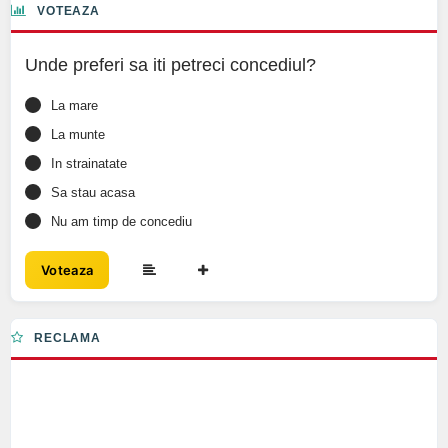
VOTEAZA
Unde preferi sa iti petreci concediul?
La mare
La munte
In strainatate
Sa stau acasa
Nu am timp de concediu
Voteaza
RECLAMA