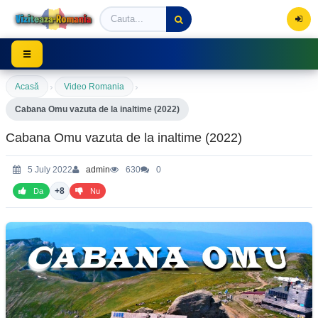
Viziteaza Romania | Obiective Turistice | Trasee mont
☰
›
›
Acasă
Video Romania
Cabana Omu vazuta de la inaltime (2022)
Cabana Omu vazuta de la inaltime (2022)
5 July 2022
admin
630
0
+8
Da
Nu