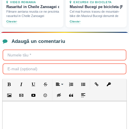
VIDEO ROMANIA
EXCURSII CU BICICLETA
Rasaritul in Cheile Zanoagei din Muntii Bucegi (2019)
Masivul Bucegi pe bicicleta (Potc
Filmare aeriana reusita ce ne prezinta
Cel mai frumos traseu de mountain-
rasaritul in Cheile Zanoagei
bike din Masivul Bucegi denumit de
Citeste
Citeste
Adaugă un comentariu
Bold
Italic
Underline
Strikethrough
Align
Ordered List
Unordered List
Insert Link
Insert prote
Insert Image
Insert Video
Insert media link
Emoticons
Insert hidden text
Insert Quote
Insert spoiler