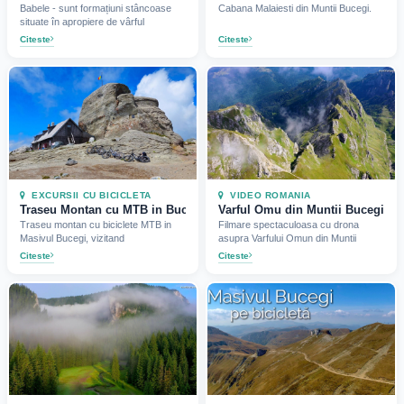
Babele - sunt formațiuni stâncoase
Cabana Malaiesti din Muntii Bucegi.
situate în apropiere de vârful
Citeste
Citeste
EXCURSII CU BICICLETA
VIDEO ROMANIA
Traseu Montan cu MTB in Bucegi (Babele, Sfinxul si Vf Omu)
Varful Omu din Muntii Bucegi vazu
Traseu montan cu biciclete MTB in
Filmare spectaculoasa cu drona
Masivul Bucegi, vizitand
asupra Varfului Omun din Muntii
Citeste
Citeste