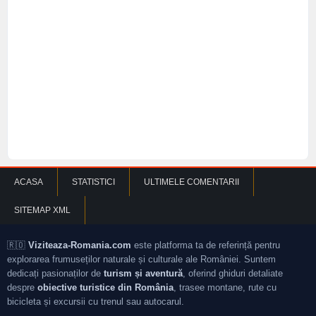
ACASA
STATISTICI
ULTIMELE COMENTARII
SITEMAP XML
🇷🇴
Viziteaza-Romania.com
este platforma ta de referință pentru
explorarea frumuseților naturale și culturale ale României. Suntem
dedicați pasionaților de
turism și aventură
, oferind ghiduri detaliate
despre
obiective turistice din România
, trasee montane, rute cu
bicicleta și excursii cu trenul sau autocarul.