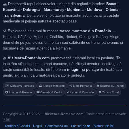
🏔️ Descoperă topul obiectivelor turistice din regiunile istorice:
Banat ·
Bucovina · Dobrogea · Maramureș · Muntenia · Moldova · Oltenia ·
Transilvania
. De la biserici pictate și mănăstiri vechi, până la castele
medievale și peisaje naturale spectaculoase.
🚵 Explorează cele mai frumoase
trasee montane din România
—
Retezat, Făgăraș, Apuseni, Ceahlău, Rodnei, Ciucaș și Parâng. Alege
drumețiile pe jos, ciclismul montan sau călătoriile cu trenul panoramic și
bucură-te de natura autentică a României.
🌿
Viziteaza-Romania.com
promovează turismul local cu pasiune. Te
inspirăm să descoperi comori ascunse, să trăiești aventuri inedite și să
susții comunitățile locale. 📸 Îți oferim
imagini și peisaje
din toată țara
pentru a-ți planifica următoarea călătorie perfectă.
🗺️ Obiective Turistice
⛰️ Trasee Montane
🚵 MTB Romania
🚂 Excursii cu Trenul
📷 Imagini & Peisaje
🏰 Castele & Cetăți
🌊 Lacuri & Cascade
🛖 Turism Rural
Copyright © 2016-2026 —
Viziteaza-Romania.com
| Toate drepturile rezervate
🇷🇴
Termeni & Conditii
Reguli
Contacteaza-ne
Sustine-ne ❤️
Sfaturi Utile 🆘