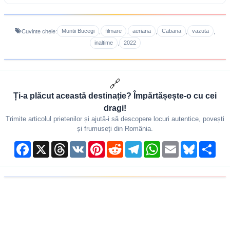
Muntii Bucegi
filmare
aeriana
Cabana
vazuta
Cuvinte cheie:
,
,
,
,
,
inaltime
2022
,
🔗
Ți-a plăcut această destinație? Împărtășește-o cu cei
dragi!
Trimite articolul prietenilor și ajută-i să descopere locuri autentice, povești
și frumuseți din România.
Facebook
X
Threads
VK
Pinterest
Reddit
Telegram
WhatsApp
Email
Bluesky
Shar