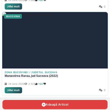
24 June 2022
5 098
+18
Mai mult
0
BUCOVINA
ZONA BUCOVINEI
/
JUDETUL SUCEAVA
Manastirea Rarau, jud Suceava (2022)
19 June 2022
2 315
+14
Mai mult
0
Adaugă Articol