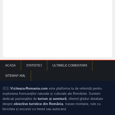
ACASA
STATISTICI
ULTIMELE COMENTARII
SITEMAP XML
🇷🇴
Viziteaza-Romania.com
este platforma ta de referință pentru
explorarea frumuseților naturale și culturale ale României. Suntem
dedicați pasionaților de
turism și aventură
, oferind ghiduri detaliate
despre
obiective turistice din România
, trasee montane, rute cu
bicicleta și excursii cu trenul sau autocarul.