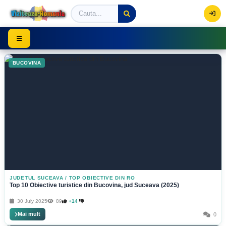
Viziteaza Romania | Obiective Turistice | Trasee mont
☰
BUCOVINA
JUDETUL SUCEAVA
/
TOP OBIECTIVE DIN RO
Top 10 Obiective turistice din Bucovina, jud Suceava (2025)
30 July 2025
89
+14
Mai mult
0