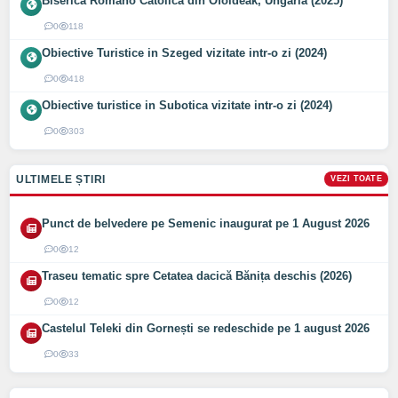
Biserica Romano Catolica din Óföldeák, Ungaria (2025)
0
118
Obiective Turistice in Szeged vizitate intr-o zi (2024)
0
418
Obiective turistice in Subotica vizitate intr-o zi (2024)
0
303
ULTIMELE ȘTIRI
VEZI TOATE
Punct de belvedere pe Semenic inaugurat pe 1 August 2026
0
12
Traseu tematic spre Cetatea dacică Bănița deschis (2026)
0
12
Castelul Teleki din Gornești se redeschide pe 1 august 2026
0
33