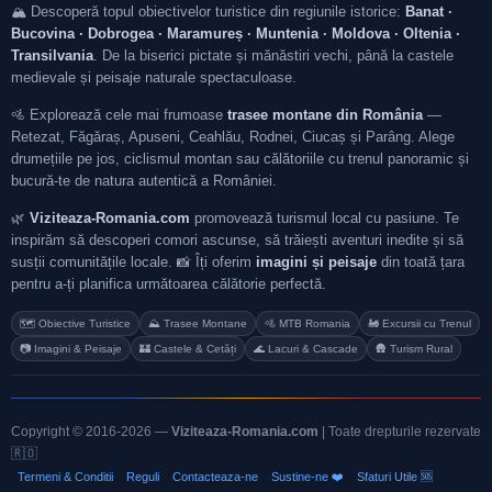
🏔️ Descoperă topul obiectivelor turistice din regiunile istorice:
Banat ·
Bucovina · Dobrogea · Maramureș · Muntenia · Moldova · Oltenia ·
Transilvania
. De la biserici pictate și mănăstiri vechi, până la castele
medievale și peisaje naturale spectaculoase.
🚵 Explorează cele mai frumoase
trasee montane din România
—
Retezat, Făgăraș, Apuseni, Ceahlău, Rodnei, Ciucaș și Parâng. Alege
drumețiile pe jos, ciclismul montan sau călătoriile cu trenul panoramic și
bucură-te de natura autentică a României.
🌿
Viziteaza-Romania.com
promovează turismul local cu pasiune. Te
inspirăm să descoperi comori ascunse, să trăiești aventuri inedite și să
susții comunitățile locale. 📸 Îți oferim
imagini și peisaje
din toată țara
pentru a-ți planifica următoarea călătorie perfectă.
🗺️ Obiective Turistice
⛰️ Trasee Montane
🚵 MTB Romania
🚂 Excursii cu Trenul
📷 Imagini & Peisaje
🏰 Castele & Cetăți
🌊 Lacuri & Cascade
🛖 Turism Rural
Copyright © 2016-2026 —
Viziteaza-Romania.com
| Toate drepturile rezervate
🇷🇴
Termeni & Conditii
Reguli
Contacteaza-ne
Sustine-ne ❤️
Sfaturi Utile 🆘