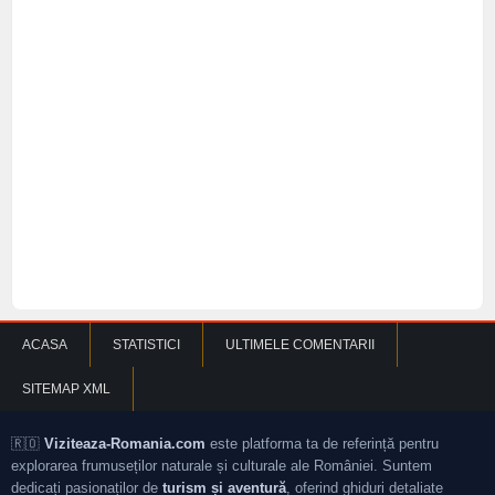
ACASA
STATISTICI
ULTIMELE COMENTARII
SITEMAP XML
🇷🇴
Viziteaza-Romania.com
este platforma ta de referință pentru
explorarea frumuseților naturale și culturale ale României. Suntem
dedicați pasionaților de
turism și aventură
, oferind ghiduri detaliate