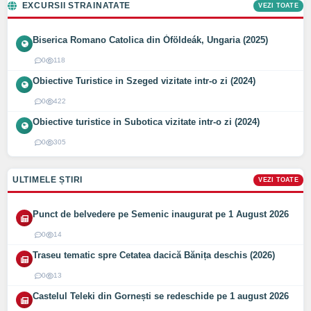
EXCURSII STRAINATATE
VEZI TOATE
Biserica Romano Catolica din Óföldeák, Ungaria (2025)
0
118
Obiective Turistice in Szeged vizitate intr-o zi (2024)
0
422
Obiective turistice in Subotica vizitate intr-o zi (2024)
0
305
ULTIMELE ȘTIRI
VEZI TOATE
Punct de belvedere pe Semenic inaugurat pe 1 August 2026
0
14
Traseu tematic spre Cetatea dacică Bănița deschis (2026)
0
13
Castelul Teleki din Gornești se redeschide pe 1 august 2026