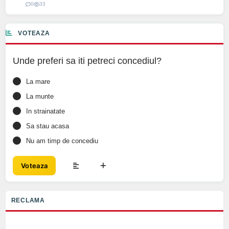
0
33
VOTEAZA
Unde preferi sa iti petreci concediul?
La mare
La munte
In strainatate
Sa stau acasa
Nu am timp de concediu
Voteaza
RECLAMA