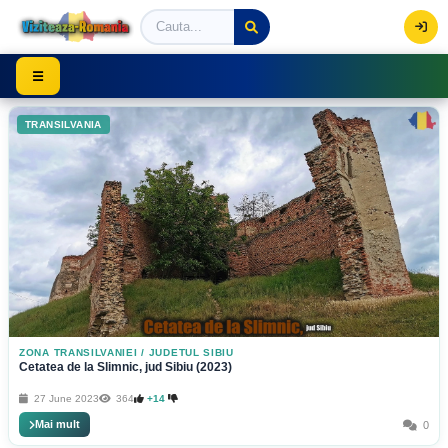
Viziteaza Romania | Obiective Turistice | Trasee mont
☰
TRANSILVANIA
ZONA TRANSILVANIEI
/
JUDETUL SIBIU
Cetatea de la Slimnic, jud Sibiu (2023)
27 June 2023
364
+14
Mai mult
0