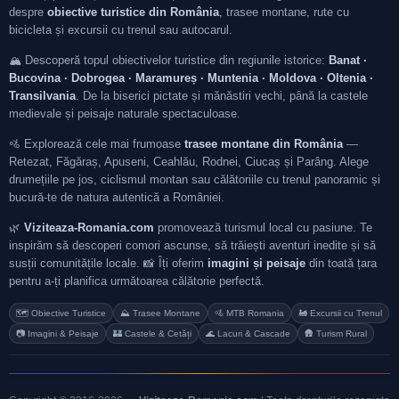
despre
obiective turistice din România
, trasee montane, rute cu
bicicleta și excursii cu trenul sau autocarul.
🏔️ Descoperă topul obiectivelor turistice din regiunile istorice:
Banat ·
Bucovina · Dobrogea · Maramureș · Muntenia · Moldova · Oltenia ·
Transilvania
. De la biserici pictate și mănăstiri vechi, până la castele
medievale și peisaje naturale spectaculoase.
🚵 Explorează cele mai frumoase
trasee montane din România
—
Retezat, Făgăraș, Apuseni, Ceahlău, Rodnei, Ciucaș și Parâng. Alege
drumețiile pe jos, ciclismul montan sau călătoriile cu trenul panoramic și
bucură-te de natura autentică a României.
🌿
Viziteaza-Romania.com
promovează turismul local cu pasiune. Te
inspirăm să descoperi comori ascunse, să trăiești aventuri inedite și să
susții comunitățile locale. 📸 Îți oferim
imagini și peisaje
din toată țara
pentru a-ți planifica următoarea călătorie perfectă.
🗺️ Obiective Turistice
⛰️ Trasee Montane
🚵 MTB Romania
🚂 Excursii cu Trenul
📷 Imagini & Peisaje
🏰 Castele & Cetăți
🌊 Lacuri & Cascade
🛖 Turism Rural