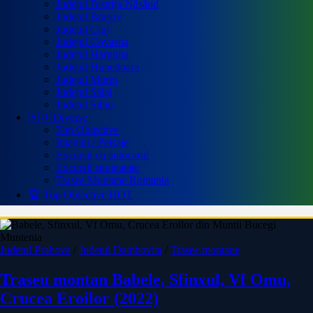
Județul Bistrița-Năsăud
Județul Brașov
Județul Cluj
Județul Covasna
Județul Harghita
Județul Hunedoara
Județul Mureș
Județul Sălaj
Județul Sibiu
🇷🇴 Diverse
Top Obiective
Imagini / Peisaje
Excursii cu autocarul
Excursii strainatate
Trasee Montane Romania
🏆 Top Obiective
HOT
Muntenia
Judetul Prahova
/
Judetul Dambovita
/
Trasee montane
Traseu montan Babele, Sfinxul, Vf Omu,
Crucea Eroilor (2022)