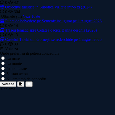
0
421
Obiective turistice in Subotica vizitate intr-o zi (2024)
0
304
Ultimele știri
Vezi Toate
Punct de belvedere pe Semenic inaugurat pe 1 August 2026
0
14
Traseu tematic spre Cetatea dacică Bănița deschis (2026)
0
13
Castelul Teleki din Gornești se redeschide pe 1 august 2026
0
33
Voteaza
Unde preferi sa iti petreci concediul?
La mare
La munte
In strainatate
Sa stau acasa
Nu am timp de concediu
Voteaza
Reclama