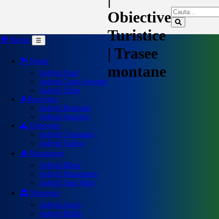
Obiective
Turistice
🌍 Meniu
☰
| Trasee
🏞️ Banat
montane
Județul Arad
Județul Caraș-Severin
Județul Timiș
🌲Bucovina
Județul Botoșani
Județul Suceava
🌊 Dobrogea
Județul Constanța
Județul Tulcea
🪵 Maramureș
Județul Bihor
Județul Maramureș
Județul Satu Mare
🏛️ Muntenia
Județul Argeș
Județul Brăila