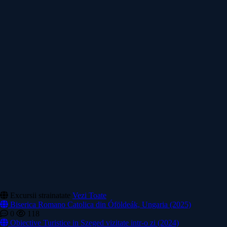
Excursii strainatate
Vezi Toate
Biserica Romano Catolica din Óföldeák, Ungaria (2025)
0
118
Obiective Turistice in Szeged vizitate intr-o zi (2024)