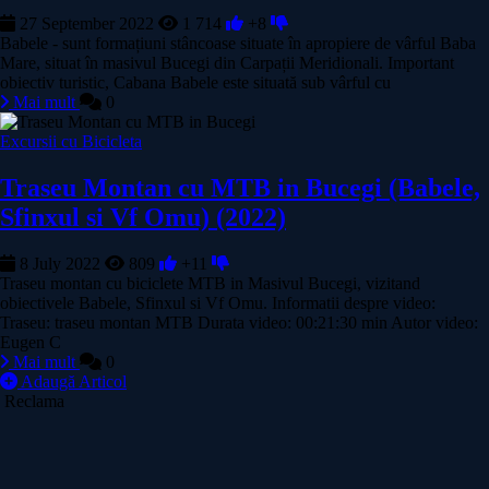
27 September 2022
1 714
+8
Babele - sunt formațiuni stâncoase situate în apropiere de vârful Baba
Mare, situat în masivul Bucegi din Carpații Meridionali. Important
obiectiv turistic, Cabana Babele este situată sub vârful cu
Mai mult
0
Excursii cu Bicicleta
Traseu Montan cu MTB in Bucegi (Babele,
Sfinxul si Vf Omu) (2022)
8 July 2022
809
+11
Traseu montan cu biciclete MTB in Masivul Bucegi, vizitand
obiectivele Babele, Sfinxul si Vf Omu. Informatii despre video:
Traseu: traseu montan MTB Durata video: 00:21:30 min Autor video:
Eugen C
Mai mult
0
Adaugă Articol
Reclama