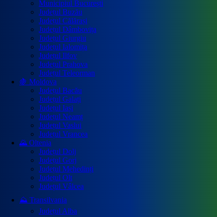
Municipiul București
Județul Buzău
Județul Călărași
Județul Dâmbovița
Județul Giurgiu
Județul Ialomița
Județul Ilfov
Județul Prahova
Județul Teleorman
🍇 Moldova
Județul Bacău
Județul Galați
Județul Iași
Județul Neamț
Județul Vaslui
Județul Vrancea
🌄 Oltenia
Județul Dolj
Județul Gorj
Județul Mehedinți
Județul Olt
Județul Vâlcea
⛰️ Transilvania
Județul Alba