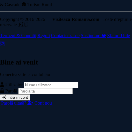
& Cascade
🛖 Turism Rural
Copyright © 2016-2026 —
Viziteaza-Romania.com
| Toate drepturile
rezervate 🇷🇴
Termeni & Conditii
Reguli
Contacteaza-ne
Sustine-ne ❤️
Sfaturi Utile
🆘
Bine ai venit
Conectează-te la contul tău
Utilizator
Parolă
Intră în cont
Parolă uitată?
Cont nou