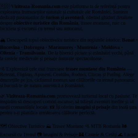
🇷🇴
Viziteaza-Romania.com
este platforma ta de referință pentru
explorarea frumuseților naturale și culturale ale României. Suntem
dedicați pasionaților de
turism și aventură
, oferind ghiduri detaliate
despre
obiective turistice din România
, trasee montane, rute cu
bicicleta și excursii cu trenul sau autocarul.
🏔️ Descoperă topul obiectivelor turistice din regiunile istorice:
Banat ·
Bucovina · Dobrogea · Maramureș · Muntenia · Moldova ·
Oltenia · Transilvania
. De la biserici pictate și mănăstiri vechi, până
la castele medievale și peisaje naturale spectaculoase.
🚵 Explorează cele mai frumoase
trasee montane din România
—
Retezat, Făgăraș, Apuseni, Ceahlău, Rodnei, Ciucaș și Parâng. Alege
drumețiile pe jos, ciclismul montan sau călătoriile cu trenul panoramic
și bucură-te de natura autentică a României.
🌿
Viziteaza-Romania.com
promovează turismul local cu pasiune. Te
inspirăm să descoperi comori ascunse, să trăiești aventuri inedite și să
susții comunitățile locale. 📸 Îți oferim
imagini și peisaje
din toată țara
pentru a-ți planifica următoarea călătorie perfectă.
🗺️ Obiective Turistice
⛰️ Trasee Montane
🚵 MTB Romania
🚂
Excursii cu Trenul
📷 Imagini & Peisaje
🏰 Castele & Cetăți
🌊 Lacuri