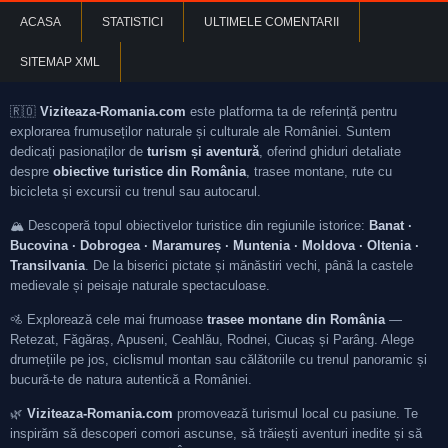
ACASA
STATISTICI
ULTIMELE COMENTARII
SITEMAP XML
🇷🇴
Viziteaza-Romania.com
este platforma ta de referință pentru
explorarea frumuseților naturale și culturale ale României. Suntem
dedicați pasionaților de
turism și aventură
, oferind ghiduri detaliate
despre
obiective turistice din România
, trasee montane, rute cu
bicicleta și excursii cu trenul sau autocarul.
🏔️ Descoperă topul obiectivelor turistice din regiunile istorice:
Banat ·
Bucovina · Dobrogea · Maramureș · Muntenia · Moldova · Oltenia ·
Transilvania
. De la biserici pictate și mănăstiri vechi, până la castele
medievale și peisaje naturale spectaculoase.
🚵 Explorează cele mai frumoase
trasee montane din România
—
Retezat, Făgăraș, Apuseni, Ceahlău, Rodnei, Ciucaș și Parâng. Alege
drumețiile pe jos, ciclismul montan sau călătoriile cu trenul panoramic și
bucură-te de natura autentică a României.
🌿
Viziteaza-Romania.com
promovează turismul local cu pasiune. Te
inspirăm să descoperi comori ascunse, să trăiești aventuri inedite și să