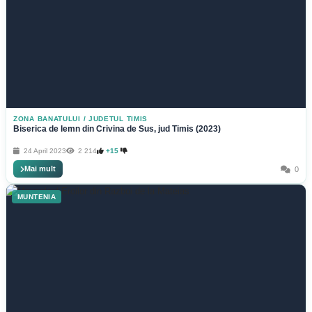
ZONA BANATULUI
/
JUDETUL TIMIS
Biserica de lemn din Crivina de Sus, jud Timis (2023)
24 April 2023
2 214
+15
Mai mult
0
MUNTENIA