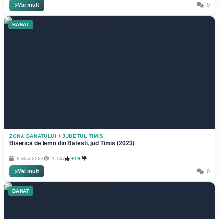
Mai mult
0
BANAT
ZONA BANATULUI
/
JUDETUL TIMIS
Biserica de lemn din Batesti, jud Timis (2023)
8 May 2023
1 147
+19
Mai mult
0
BANAT