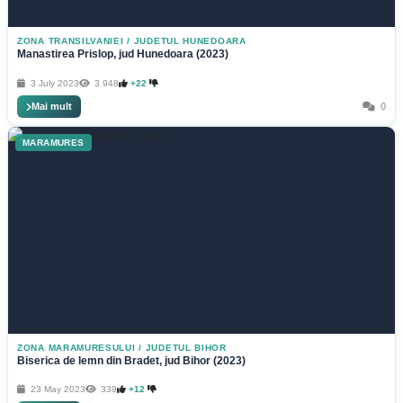
ZONA TRANSILVANIEI
/
JUDETUL HUNEDOARA
Manastirea Prislop, jud Hunedoara (2023)
3 July 2023
3 948
+22
Mai mult
0
MARAMURES
ZONA MARAMURESULUI
/
JUDETUL BIHOR
Biserica de lemn din Bradet, jud Bihor (2023)
23 May 2023
339
+12