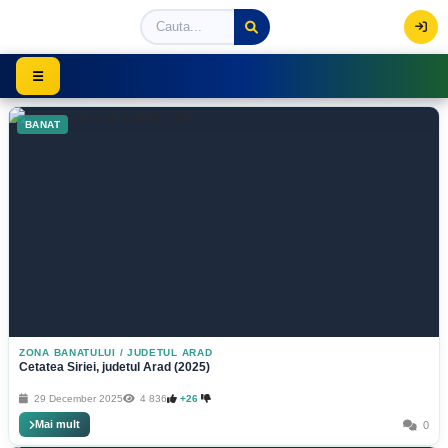
Viziteaza Romania | Obiective Turistice | Trasee mont
☰
BANAT
ZONA BANATULUI
/
JUDETUL ARAD
Cetatea Siriei, judetul Arad (2025)
29 December 2025
4 836
+26
Mai mult
0