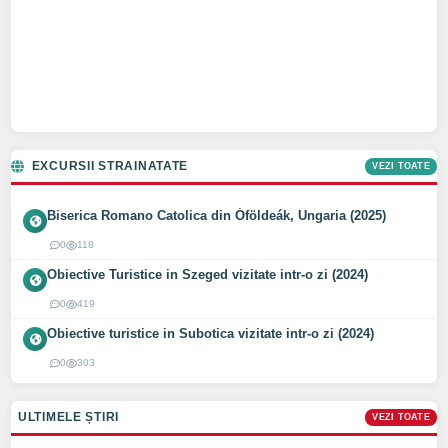
EXCURSII STRAINATATE
VEZI TOATE
Biserica Romano Catolica din Óföldeák, Ungaria (2025)
0
118
Obiective Turistice in Szeged vizitate intr-o zi (2024)
0
419
Obiective turistice in Subotica vizitate intr-o zi (2024)
0
303
ULTIMELE ȘTIRI
VEZI TOATE