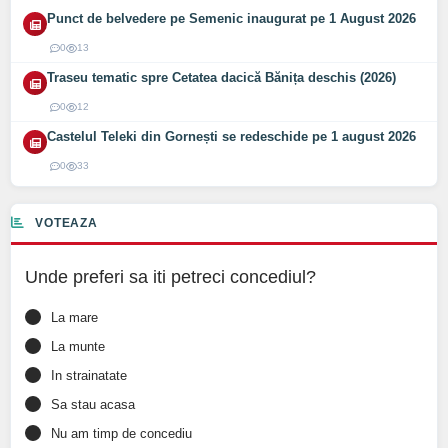
Punct de belvedere pe Semenic inaugurat pe 1 August 2026
0
13
Traseu tematic spre Cetatea dacică Bănița deschis (2026)
0
12
Castelul Teleki din Gornești se redeschide pe 1 august 2026
0
33
VOTEAZA
Unde preferi sa iti petreci concediul?
La mare
La munte
In strainatate
Sa stau acasa
Nu am timp de concediu