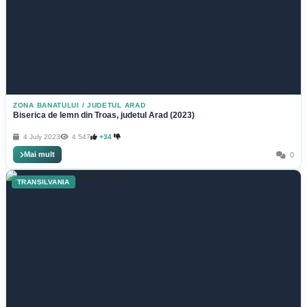
ZONA BANATULUI
/
JUDETUL ARAD
Biserica de lemn din Troas, judetul Arad (2023)
4 July 2023
4 547
+34
Mai mult
0
TRANSILVANIA