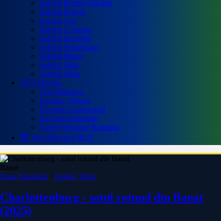
Județul Bistrița-Năsăud
Județul Brașov
Județul Cluj
Județul Covasna
Județul Harghita
Județul Hunedoara
Județul Mureș
Județul Sălaj
Județul Sibiu
🇷🇴 Diverse
Top Obiective
Imagini / Peisaje
Excursii cu autocarul
Excursii strainatate
Trasee Montane Romania
🏆 Top Obiective
HOT
Banat
Zona Banatului
/
Judetul Timis
Charlottenburg - satul rotund din Banat
(2025)