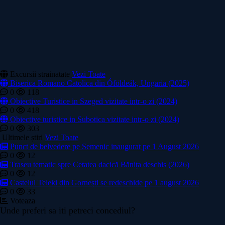
Excursii strainatate
Vezi Toate
Biserica Romano Catolica din Óföldeák, Ungaria (2025)
0
118
Obiective Turistice in Szeged vizitate intr-o zi (2024)
0
418
Obiective turistice in Subotica vizitate intr-o zi (2024)
0
303
Ultimele știri
Vezi Toate
Punct de belvedere pe Semenic inaugurat pe 1 August 2026
0
12
Traseu tematic spre Cetatea dacică Bănița deschis (2026)
0
12
Castelul Teleki din Gornești se redeschide pe 1 august 2026
0
33
Voteaza
Unde preferi sa iti petreci concediul?