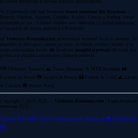
la castele medievale și peisaje naturale spectaculoase.
🚵 Explorează cele mai frumoase
trasee montane din România
—
Retezat, Făgăraș, Apuseni, Ceahlău, Rodnei, Ciucaș și Parâng. Alege
drumețiile pe jos, ciclismul montan sau călătoriile cu trenul panoramic
și bucură-te de natura autentică a României.
🌿
Viziteaza-Romania.com
promovează turismul local cu pasiune. Te
inspirăm să descoperi comori ascunse, să trăiești aventuri inedite și să
susții comunitățile locale. 📸 Îți oferim
imagini și peisaje
din toată țara
pentru a-ți planifica următoarea călătorie perfectă.
🗺️ Obiective Turistice
⛰️ Trasee Montane
🚵 MTB Romania
🚂
Excursii cu Trenul
📷 Imagini & Peisaje
🏰 Castele & Cetăți
🌊 Lacuri
& Cascade
🛖 Turism Rural
Copyright © 2016-2026 —
Viziteaza-Romania.com
| Toate drepturile
rezervate 🇷🇴
Termeni & Conditii
Reguli
Contacteaza-ne
Sustine-ne ❤️
Sfaturi Utile
🆘