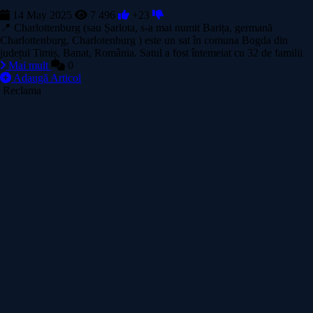
14 May 2025
7 496
+23
📍 Charlottenburg (sau Șarlota, s-a mai numit Barița, germană
Charlottenburg, Charlotenburg ) este un sat în comuna Bogda din
județul Timiș, Banat, România. Satul a fost întemeiat cu 32 de familii
Mai mult
0
Adaugă Articol
Reclama