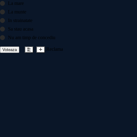
La mare
La munte
In strainatate
Sa stau acasa
Nu am timp de concediu
Reclama
Voteaza