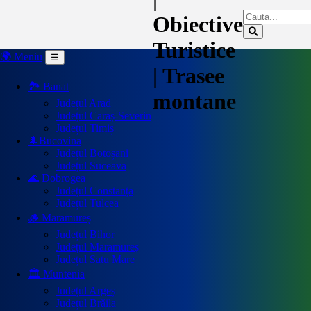
Obiective
Turistice
🌍 Meniu
☰
| Trasee
🏞️ Banat
montane
Județul Arad
Județul Caraș-Severin
Județul Timiș
🌲Bucovina
Județul Botoșani
Județul Suceava
🌊 Dobrogea
Județul Constanța
Județul Tulcea
🪵 Maramureș
Județul Bihor
Județul Maramureș
Județul Satu Mare
🏛️ Muntenia
Județul Argeș
Județul Brăila