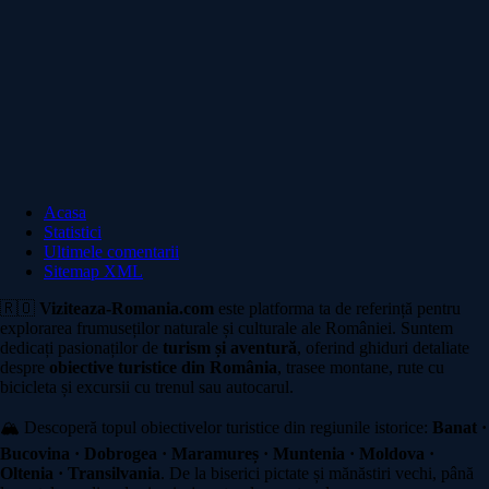
Acasa
Statistici
Ultimele comentarii
Sitemap XML
🇷🇴
Viziteaza-Romania.com
este platforma ta de referință pentru
explorarea frumuseților naturale și culturale ale României. Suntem
dedicați pasionaților de
turism și aventură
, oferind ghiduri detaliate
despre
obiective turistice din România
, trasee montane, rute cu
bicicleta și excursii cu trenul sau autocarul.
🏔️ Descoperă topul obiectivelor turistice din regiunile istorice:
Banat ·
Bucovina · Dobrogea · Maramureș · Muntenia · Moldova ·
Oltenia · Transilvania
. De la biserici pictate și mănăstiri vechi, până