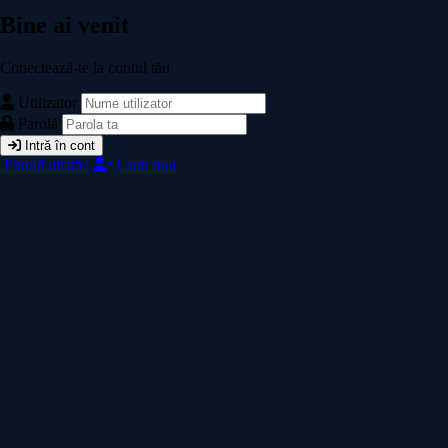
Bine ai venit
Conectează-te la contul tău
Utilizator
Parolă
Intră în cont
Parolă uitată?
Cont nou