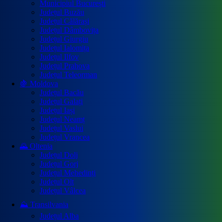
Municipiul București
Județul Buzău
Județul Călărași
Județul Dâmbovița
Județul Giurgiu
Județul Ialomița
Județul Ilfov
Județul Prahova
Județul Teleorman
🍇 Moldova
Județul Bacău
Județul Galați
Județul Iași
Județul Neamț
Județul Vaslui
Județul Vrancea
🌄 Oltenia
Județul Dolj
Județul Gorj
Județul Mehedinți
Județul Olt
Județul Vâlcea
⛰️ Transilvania
Județul Alba