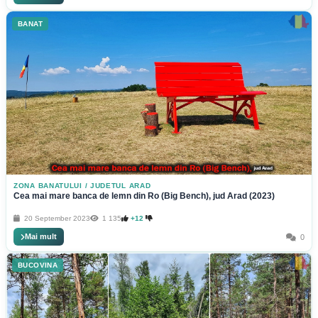
BANAT
ZONA BANATULUI
/
JUDETUL ARAD
Cea mai mare banca de lemn din Ro (Big Bench), jud Arad (2023)
20 September 2023
1 135
+12
Mai mult
0
BUCOVINA