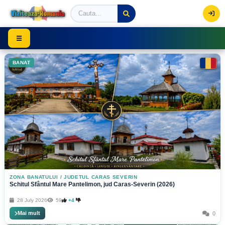
Viziteaza Romania | Obiective Turistice | Trasee mont
☰
BANAT
ZONA BANATULUI
/
JUDETUL CARAS SEVERIN
Schitul Sfântul Mare Pantelimon, jud Caras-Severin (2026)
28 July 2026
59
+4
Mai mult
0