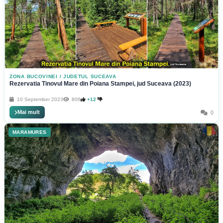
ZONA BUCOVINEI
/
JUDETUL SUCEAVA
Rezervatia Tinovul Mare din Poiana Stampei, jud Suceava (2023)
10 September 2023
806
+12
Mai mult
0
MARAMURES