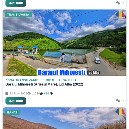
Mai mult
0
TRANSILVANIA
ZONA TRANSILVANIEI
/
JUDETUL ALBA IULIA
Barajul Mihoiesti (Ariesul Mare), jud Alba (2022)
31 May 2022
1 530
+14
Mai mult
0
BANAT