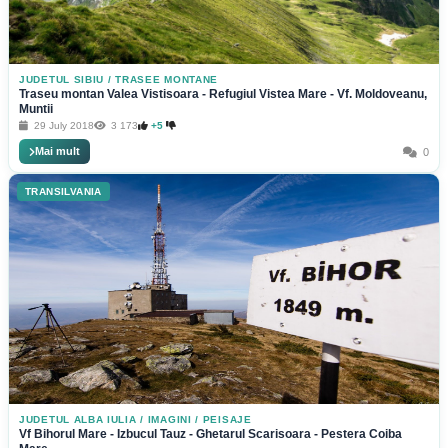
JUDETUL SIBIU
/
TRASEE MONTANE
Traseu montan Valea Vistisoara - Refugiul Vistea Mare - Vf. Moldoveanu,
Muntii
29 July 2018
3 173
+5
Mai mult
0
TRANSILVANIA
JUDETUL ALBA IULIA
/
IMAGINI / PEISAJE
Vf Bihorul Mare - Izbucul Tauz - Ghetarul Scarisoara - Pestera Coiba