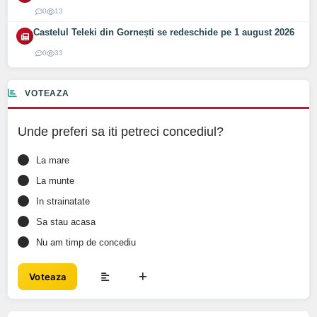
0
13
Castelul Teleki din Gornești se redeschide pe 1 august 2026
0
33
VOTEAZA
Unde preferi sa iti petreci concediul?
La mare
La munte
In strainatate
Sa stau acasa
Nu am timp de concediu
Voteaza