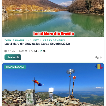
ZONA BANATULUI
/
JUDETUL CARAS SEVERIN
Lacul Mare din Oravita, jud Caras-Severin (2022)
12 March 2022
1 844
+13
Mai mult
0
TRANSILVANIA