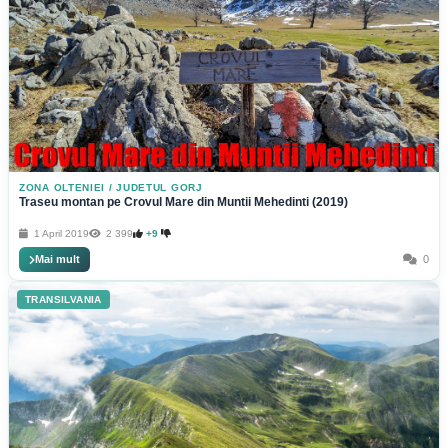
ZONA OLTENIEI
/
JUDETUL GORJ
Traseu montan pe Crovul Mare din Muntii Mehedinti (2019)
1 April 2019
2 399
+9
Mai mult
0
TRANSILVANIA