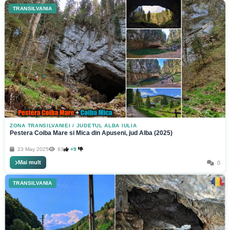
TRANSILVANIA
ZONA TRANSILVANIEI
/
JUDETUL ALBA IULIA
Pestera Coiba Mare si Mica din Apuseni, jud Alba (2025)
23 May 2025
63
+9
Mai mult
0
TRANSILVANIA