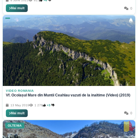
8 June 2021
815
+6
Mai mult
0
VIDEO ROMANIA
Vf. Ocolașul Mare din Muntii Ceahlau vazuti de la inaltime (Video) (2019)
13 May 2019
1 276
+3
Mai mult
0
OLTENIA