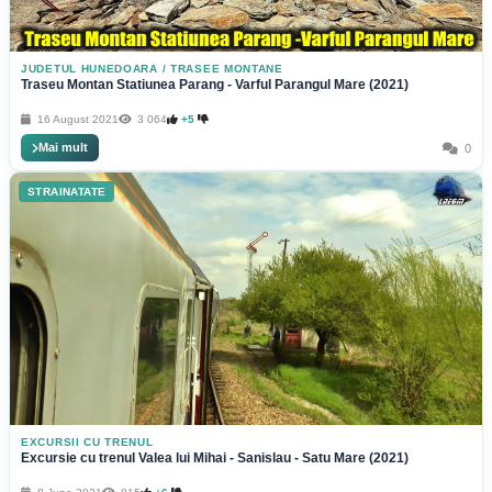
JUDETUL HUNEDOARA
/
TRASEE MONTANE
Traseu Montan Statiunea Parang - Varful Parangul Mare (2021)
16 August 2021
3 064
+5
Mai mult
0
STRAINATATE
EXCURSII CU TRENUL
Excursie cu trenul Valea lui Mihai - Sanislau - Satu Mare (2021)