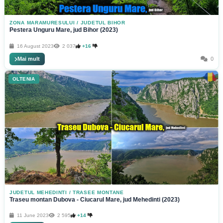
ZONA MARAMURESULUI
/
JUDETUL BIHOR
Pestera Unguru Mare, jud Bihor (2023)
16 August 2023
2 037
+16
Mai mult
0
OLTENIA
JUDETUL MEHEDINTI
/
TRASEE MONTANE
Traseu montan Dubova - Ciucarul Mare, jud Mehedinti (2023)
11 June 2023
2 595
+14