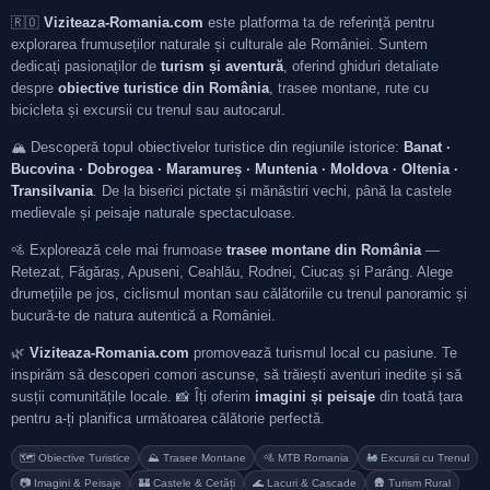
🇷🇴
Viziteaza-Romania.com
este platforma ta de referință pentru
explorarea frumuseților naturale și culturale ale României. Suntem
dedicați pasionaților de
turism și aventură
, oferind ghiduri detaliate
despre
obiective turistice din România
, trasee montane, rute cu
bicicleta și excursii cu trenul sau autocarul.
🏔️ Descoperă topul obiectivelor turistice din regiunile istorice:
Banat ·
Bucovina · Dobrogea · Maramureș · Muntenia · Moldova · Oltenia ·
Transilvania
. De la biserici pictate și mănăstiri vechi, până la castele
medievale și peisaje naturale spectaculoase.
🚵 Explorează cele mai frumoase
trasee montane din România
—
Retezat, Făgăraș, Apuseni, Ceahlău, Rodnei, Ciucaș și Parâng. Alege
drumețiile pe jos, ciclismul montan sau călătoriile cu trenul panoramic și
bucură-te de natura autentică a României.
🌿
Viziteaza-Romania.com
promovează turismul local cu pasiune. Te
inspirăm să descoperi comori ascunse, să trăiești aventuri inedite și să
susții comunitățile locale. 📸 Îți oferim
imagini și peisaje
din toată țara
pentru a-ți planifica următoarea călătorie perfectă.
🗺️ Obiective Turistice
⛰️ Trasee Montane
🚵 MTB Romania
🚂 Excursii cu Trenul
📷 Imagini & Peisaje
🏰 Castele & Cetăți
🌊 Lacuri & Cascade
🛖 Turism Rural