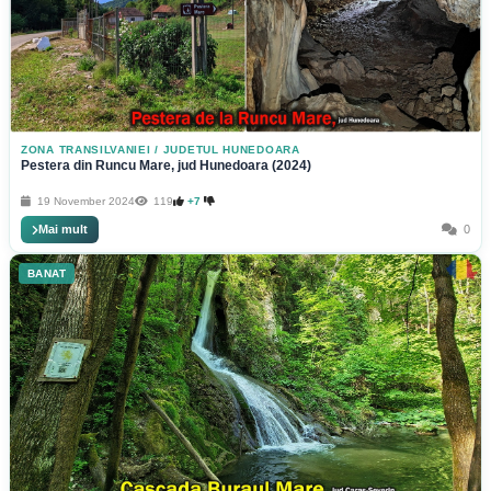
ZONA TRANSILVANIEI
/
JUDETUL HUNEDOARA
Pestera din Runcu Mare, jud Hunedoara (2024)
19 November 2024
119
+7
Mai mult
0
BANAT