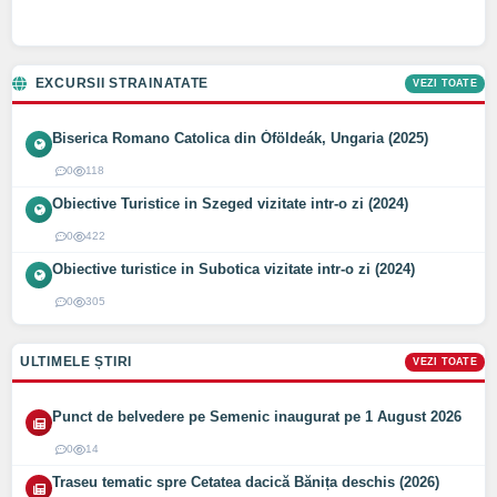
EXCURSII STRAINATATE
VEZI TOATE
Biserica Romano Catolica din Óföldeák, Ungaria (2025)
0
118
Obiective Turistice in Szeged vizitate intr-o zi (2024)
0
422
Obiective turistice in Subotica vizitate intr-o zi (2024)
0
305
ULTIMELE ȘTIRI
VEZI TOATE
Punct de belvedere pe Semenic inaugurat pe 1 August 2026
0
14
Traseu tematic spre Cetatea dacică Bănița deschis (2026)