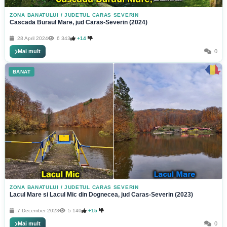
ZONA BANATULUI
/
JUDETUL CARAS SEVERIN
Cascada Buraul Mare, jud Caras-Severin (2024)
28 April 2024
6 343
+14
Mai mult
0
BANAT
ZONA BANATULUI
/
JUDETUL CARAS SEVERIN
Lacul Mare si Lacul Mic din Dognecea, jud Caras-Severin (2023)
7 December 2023
5 140
+15
Mai mult
0