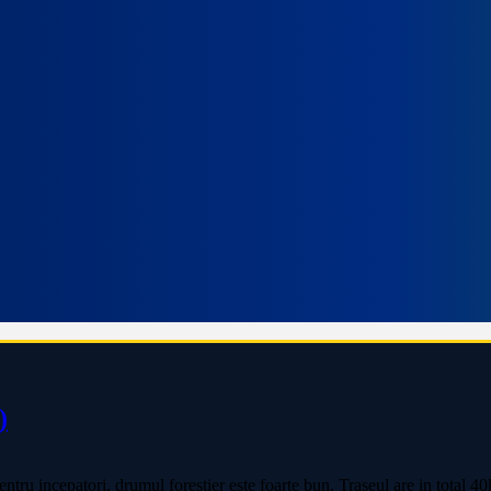
)
ntru incepatori, drumul forestier este foarte bun. Traseul are in total 4