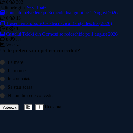
0
303
Ultimele știri
Vezi Toate
Punct de belvedere pe Semenic inaugurat pe 1 August 2026
0
13
Traseu tematic spre Cetatea dacică Bănița deschis (2026)
0
12
Castelul Teleki din Gornești se redeschide pe 1 august 2026
0
33
Voteaza
Unde preferi sa iti petreci concediul?
La mare
La munte
In strainatate
Sa stau acasa
Nu am timp de concediu
Reclama
Voteaza