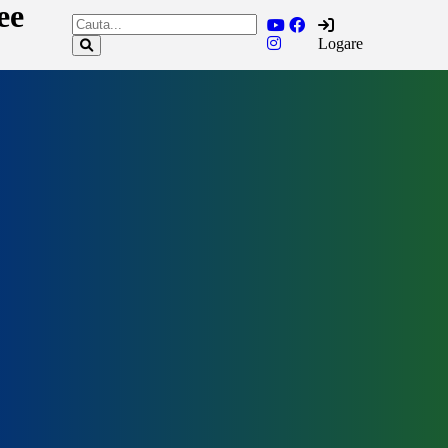
ee
Logare