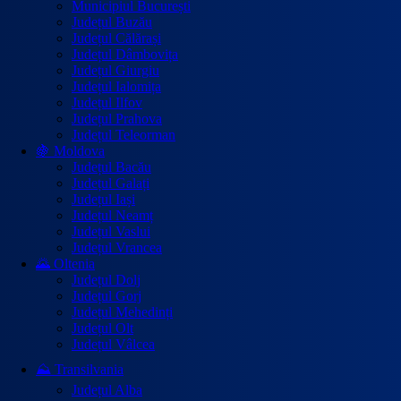
Municipiul București
Județul Buzău
Județul Călărași
Județul Dâmbovița
Județul Giurgiu
Județul Ialomița
Județul Ilfov
Județul Prahova
Județul Teleorman
🍇 Moldova
Județul Bacău
Județul Galați
Județul Iași
Județul Neamț
Județul Vaslui
Județul Vrancea
🌄 Oltenia
Județul Dolj
Județul Gorj
Județul Mehedinți
Județul Olt
Județul Vâlcea
⛰️ Transilvania
Județul Alba