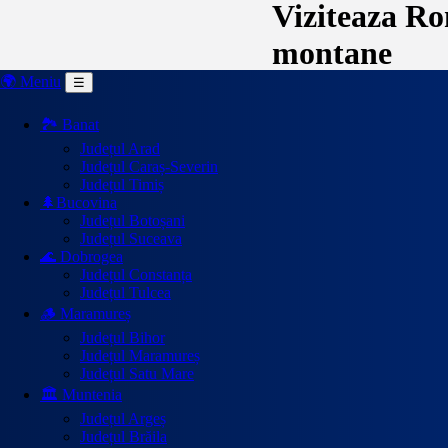
Viziteaza Rom
montane
🌍 Meniu
☰
🏞️ Banat
Județul Arad
Județul Caraș-Severin
Județul Timiș
🌲Bucovina
Județul Botoșani
Județul Suceava
🌊 Dobrogea
Județul Constanța
Județul Tulcea
🪵 Maramureș
Județul Bihor
Județul Maramureș
Județul Satu Mare
🏛️ Muntenia
Județul Argeș
Județul Brăila