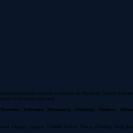
plorarea frumuseților naturale și culturale ale României. Suntem dedicați
xcursii cu trenul sau autocarul.
 Bucovina · Dobrogea · Maramureș · Muntenia · Moldova · Oltenia
zat, Făgăraș, Apuseni, Ceahlău, Rodnei, Ciucaș și Parâng. Alege drumeț