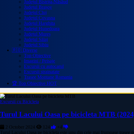
Județul Bistrița-Năsăud
Județul Brașov
Județul Cluj
Județul Covasna
Județul Harghita
Județul Hunedoara
Județul Mureș
Județul Sălaj
Județul Sibiu
🇷🇴 Diverse
Top Obiective
Imagini / Peisaje
Excursii cu autocarul
Excursii strainatate
Trasee Montane Romania
🏆 Top Obiective
HOT
Excursii cu Bicicleta
Turul Lacului Oasa pe bicicleta MTB (2024
2 October 2024
124
+4
Turul Lacului Oasa pe bicicleta este unu din cele mai frumoase trasee pe