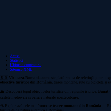
Acasa
Statistici
Ultimele comentarii
Sitemap XML
🇷🇴
Viziteaza-Romania.com
este platforma ta de referință pentru ex
obiective turistice din România
, trasee montane, rute cu bicicleta și e
🏔️ Descoperă topul obiectivelor turistice din regiunile istorice:
Banat ·
castele medievale și peisaje naturale spectaculoase.
🚵 Explorează cele mai frumoase
trasee montane din România
— Rete
bucură-te de natura autentică a României.