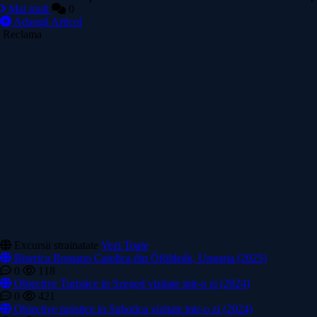
Mai mult
0
Adaugă Articol
Reclama
Excursii strainatate
Vezi Toate
Biserica Romano Catolica din Óföldeák, Ungaria (2025)
0
118
Obiective Turistice in Szeged vizitate intr-o zi (2024)
0
421
Obiective turistice in Subotica vizitate intr-o zi (2024)