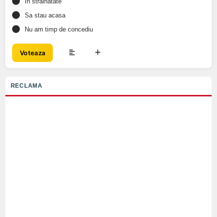
In strainatate
Sa stau acasa
Nu am timp de concediu
Voteaza
RECLAMA