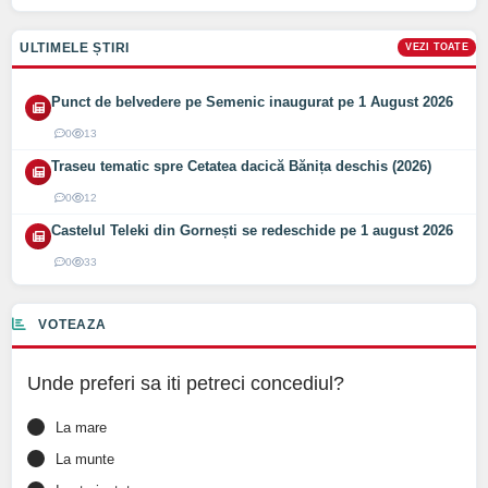
ULTIMELE ȘTIRI
VEZI TOATE
Punct de belvedere pe Semenic inaugurat pe 1 August 2026
0
13
Traseu tematic spre Cetatea dacică Bănița deschis (2026)
0
12
Castelul Teleki din Gornești se redeschide pe 1 august 2026
0
33
VOTEAZA
Unde preferi sa iti petreci concediul?
La mare
La munte