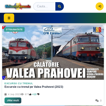
Viziteaza Romania | Obiective Turistice | Trasee mont
☰
STRAINATATE
EXCURSII CU TRENUL
Excursie cu trenul pe Valea Prahovei (2023)
4 July 2023
677
+13
Mai mult
0