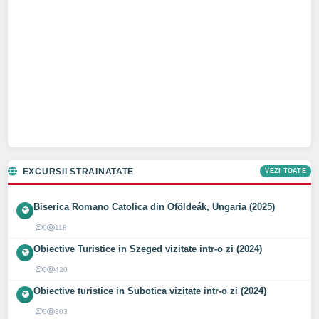
EXCURSII STRAINATATE
VEZI TOATE
Biserica Romano Catolica din Óföldeák, Ungaria (2025)
0
118
Obiective Turistice in Szeged vizitate intr-o zi (2024)
0
420
Obiective turistice in Subotica vizitate intr-o zi (2024)
0
303