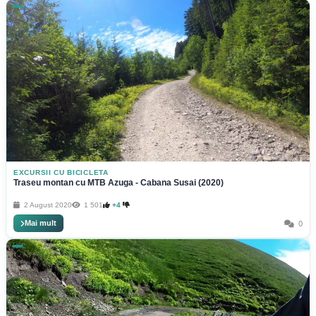
EXCURSII CU BICICLETA
Traseu montan cu MTB Azuga - Cabana Susai (2020)
2 August 2020
1 501
+4
Mai mult
0