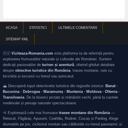
ACASA
STATISTICI
ULTIMELE COMENTARII
SITEMAP XML
🇷🇴
Viziteaza-Romania.com
este platforma ta de referință pentru
explorarea frumuseților naturale și culturale ale României. Suntem
dedicați pasionaților de
turism și aventură
, oferind ghiduri detaliate
despre
obiective turistice din România
, trasee montane, rute cu
bicicleta și excursii cu trenul sau autocarul.
🏔️ Descoperă topul obiectivelor turistice din regiunile istorice:
Banat ·
Bucovina · Dobrogea · Maramureș · Muntenia · Moldova · Oltenia ·
Transilvania
. De la biserici pictate și mănăstiri vechi, până la castele
medievale și peisaje naturale spectaculoase.
🚵 Explorează cele mai frumoase
trasee montane din România
—
Retezat, Făgăraș, Apuseni, Ceahlău, Rodnei, Ciucaș și Parâng. Alege
drumețiile pe jos, ciclismul montan sau călătoriile cu trenul panoramic și