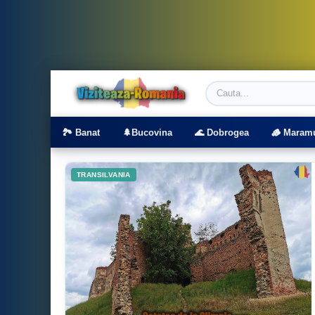
Viziteaza Romania | Obiective Turistice | T
🏞️ Banat
🌲Bucovina
🌊 Dobrogea
🪵 Maram
TRANSILVANIA