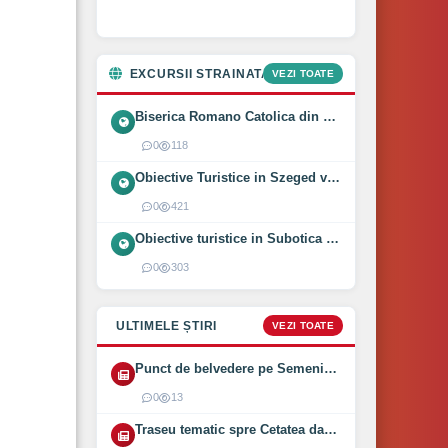
EXCURSII STRAINATATE
VEZI TOATE
Biserica Romano Catolica din Óföldeák, Ungaria (2025)
0
118
Obiective Turistice in Szeged vizitate intr-o zi (2024)
0
421
Obiective turistice in Subotica vizitate intr-o zi (2024)
0
303
ULTIMELE ȘTIRI
VEZI TOATE
Punct de belvedere pe Semenic inaugurat pe 1 August 2026
0
13
Traseu tematic spre Cetatea dacică Bănița deschis (2026)