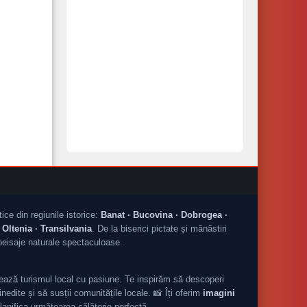
tice din regiunile istorice:
Banat · Bucovina · Dobrogea ·
Oltenia · Transilvania
. De la biserici pictate și mănăstiri
peisaje naturale spectaculoase.
ză turismul local cu pasiune. Te inspirăm să descoperi
nedite și să susții comunitățile locale. 📸 Îți oferim
imagini