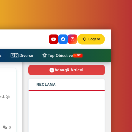
Logare
a
🇷🇴 Diverse
🏆 Top Obiective
HOT
Adaugă Articol
RECLAMA
rd. Și
0