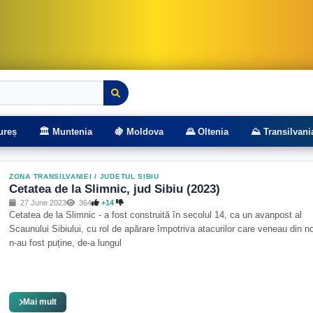
rasee montane
ureș
🏛️ Muntenia
🍇 Moldova
🌄 Oltenia
⛰️ Transilvani
ZONA TRANSILVANIEI
/
JUDETUL SIBIU
Cetatea de la Slimnic, jud Sibiu (2023)
27 June 2023
364
+14
Cetatea de la Slimnic - a fost construită în secolul 14, ca un avanpost al
Scaunului Sibiului, cu rol de apărare împotriva atacurilor care veneau din no
n-au fost puține, de-a lungul
Mai mult