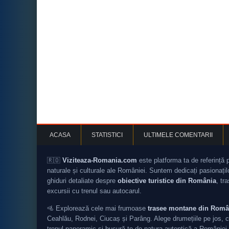
ACASA
STATISTICI
ULTIMELE COMENTARII
🇷🇴
Viziteaza-Romania.com
este platforma ta de referință 
naturale și culturale ale României. Suntem dedicați pasionați
ghiduri detaliate despre
obiective turistice din România
, tr
excursii cu trenul sau autocarul.
🚵 Explorează cele mai frumoase
trasee montane din Româ
Ceahlău, Rodnei, Ciucaș și Parâng. Alege drumețiile pe jos, c