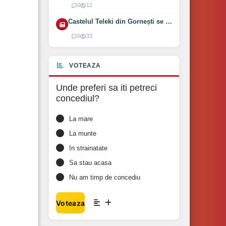
0
12
Castelul Teleki din Gornești se redeschide pe 1 august 2026
0
33
VOTEAZA
Unde preferi sa iti petreci
concediul?
La mare
La munte
In strainatate
Sa stau acasa
Nu am timp de concediu
Voteaza