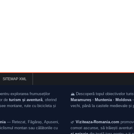
SITEMAP XML
pentru explorarea frumuseților
🏔️ Descoperă topul obiectivelor turis
lor de
turism și aventură
, oferind
Maramureș · Muntenia · Moldova · 
asee montane, rute cu bicicleta și
vechi, până la castele medievale și 
nia
— Retezat, Făgăraș, Apuseni,
🌿
Viziteaza-Romania.com
promovea
iclismul montan sau călătoriile cu
comori ascunse, să trăiești aventuri i