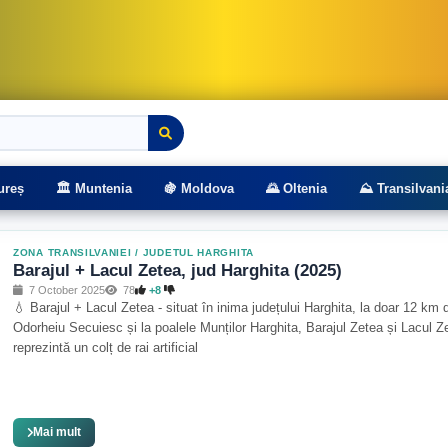
rasee montane
ureș
🏛️ Muntenia
🍇 Moldova
🌄 Oltenia
⛰️ Transilvani
ZONA TRANSILVANIEI
/
JUDETUL HARGHITA
Barajul + Lacul Zetea, jud Harghita (2025)
7 October 2025
78
+8
💧 Barajul + Lacul Zetea - situat în inima județului Harghita, la doar 12 km 
Odorheiu Secuiesc și la poalele Munților Harghita, Barajul Zetea și Lacul Z
reprezintă un colț de rai artificial
Mai mult