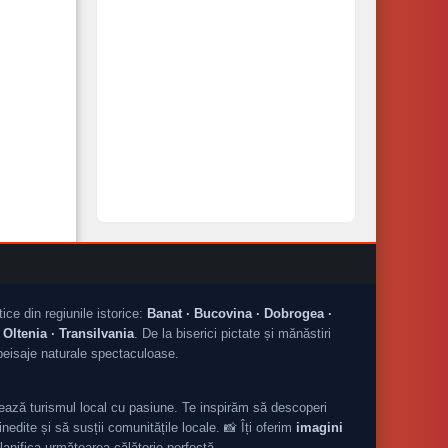
tice din regiunile istorice:
Banat · Bucovina · Dobrogea ·
Oltenia · Transilvania
. De la biserici pictate și mănăstiri
peisaje naturale spectaculoase.
ză turismul local cu pasiune. Te inspirăm să descoperi
nedite și să susții comunitățile locale. 📸 Îți oferim
imagini