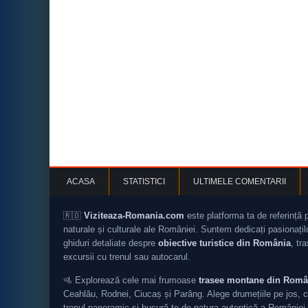
ACASA
STATISTICI
ULTIMELE COMENTARII
🇷🇴
Viziteaza-Romania.com
este platforma ta de referință 
naturale și culturale ale României. Suntem dedicați pasionați
ghiduri detaliate despre
obiective turistice din România
, tr
excursii cu trenul sau autocarul.
🚵 Explorează cele mai frumoase
trasee montane din Româ
Ceahlău, Rodnei, Ciucaș și Parâng. Alege drumețiile pe jos, c