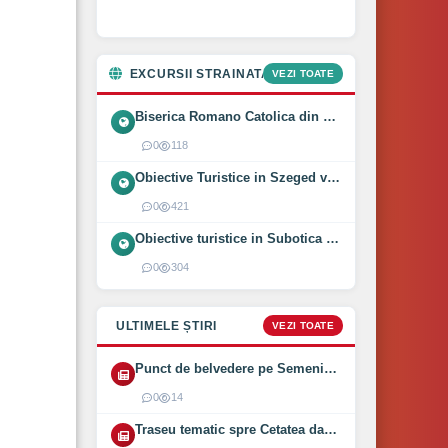
EXCURSII STRAINATATE
VEZI TOATE
Biserica Romano Catolica din Óföldeák, Ungaria (2025)
0
118
Obiective Turistice in Szeged vizitate intr-o zi (2024)
0
421
Obiective turistice in Subotica vizitate intr-o zi (2024)
0
304
ULTIMELE ȘTIRI
VEZI TOATE
Punct de belvedere pe Semenic inaugurat pe 1 August 2026
0
14
Traseu tematic spre Cetatea dacică Bănița deschis (2026)