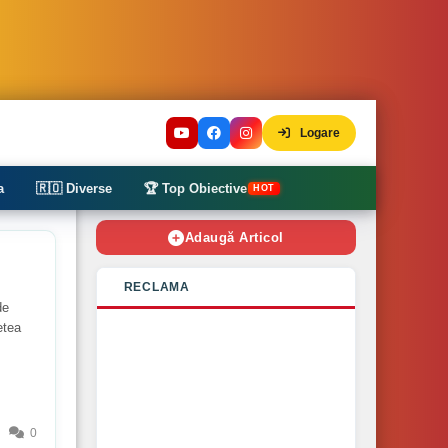
Logare
a
🇷🇴 Diverse
🏆 Top Obiective
HOT
Adaugă Articol
RECLAMA
de
etea
0