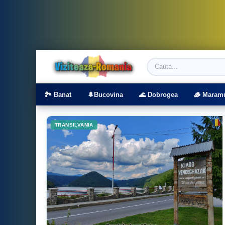
Viziteaza Romania | Obiective Turistice | T
🏞️ Banat
🌲Bucovina
🌊 Dobrogea
🪵 Maram
TRANSILVANIA