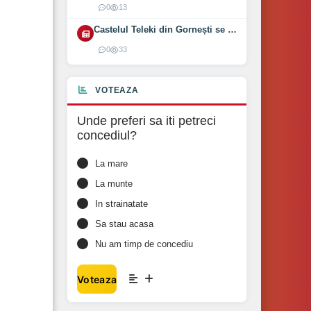
0
13
Castelul Teleki din Gornești se redeschide pe 1 august 2026
0
33
VOTEAZA
Unde preferi sa iti petreci
concediul?
La mare
La munte
In strainatate
Sa stau acasa
Nu am timp de concediu
Voteaza