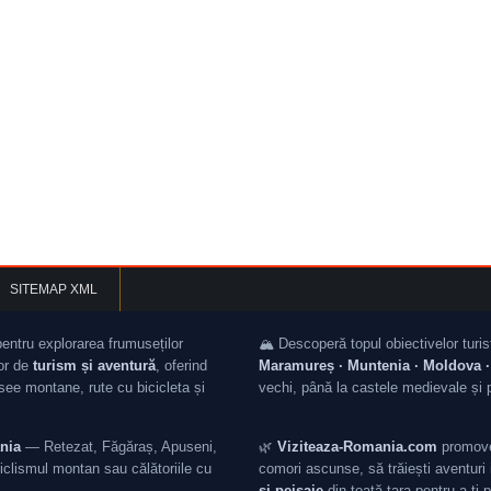
SITEMAP XML
pentru explorarea frumuseților
🏔️ Descoperă topul obiectivelor turis
lor de
turism și aventură
, oferind
Maramureș · Muntenia · Moldova · 
asee montane, rute cu bicicleta și
vechi, până la castele medievale și 
nia
— Retezat, Făgăraș, Apuseni,
🌿
Viziteaza-Romania.com
promovea
iclismul montan sau călătoriile cu
comori ascunse, să trăiești aventuri i